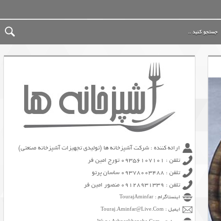
ارائه کننده : شرکت آشپزخانه ها (تولیدی تجهیزات آشپزخانه صنعتی)
تلفن : 09356107101 تورج امین فر
تلفن : 09378003488 ساسان پرتو
تلفن : 09128931339 منصور امین فر
اینستاگرام : TourajAminfar
ایمیل : Touraj.Aminfar@Live.Com