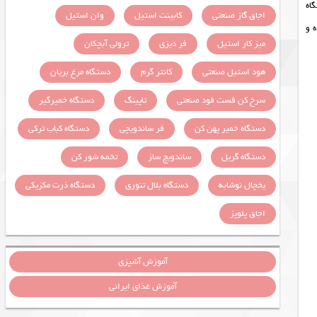
گاه
اجاق گاز صنعتی
کابینت استیل
وان استیل
ه و
میز کار استیل
فر دیزی
ترولی آبچکان
هود استیل صنعتی
کانتر گرم
دستگاه مرغ بریان
سرخ کن فست فود صنعتی
تاپینگ
دستگاه خمیرگیر
دستگاه خمیر پهن کن
فر ساندویچی
دستگاه کباب ترکی
دستگاه گریل
ساندویچ ساز
تخمه شور کن
یخچال نوشابه
دستگاه بلال تنوری
دستگاه ذرت مکزیکی
اجاق پلوپز
آموزش آشپزی
آموزش غذای ایرانی