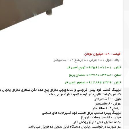
قیمت : 108میلیون تومان
ابعاد : طول 100 عرض 80 ارتفاع 104 سانتیمتر
تلفن : 09356107101 تورج امین فر
تلفن : 09378003488 ساسان پرتو
تلفن : 09128931339 منصور امین فر
تاپینگ فست فود پیتزا فروشی و ساندویچی دارای پنج عدد لگن بنماری دارای یخچال و 
کالباس گوشت قارچ پنیر گوجه کاهو خیارشور می باشد.
طول ۱۰۰ سانتیمتر
عرض ۸۰ سانتیمتر
ارتفاع ۱۰۴ سانتیمتر
تاپینگ پیتزا مناسب برای فست فود آشپزخانه های صنعتی
موتور دانفوس (ساخت اروپا)
بدنه استیل خش دار و روکش دار
در صورت درخواست ، یخچال دستگاه قابل تبدیل به فریزر می باشد.