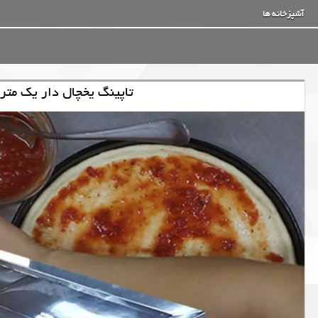
آشپزخانه ها
تاپینگ یخچال دار یک مت