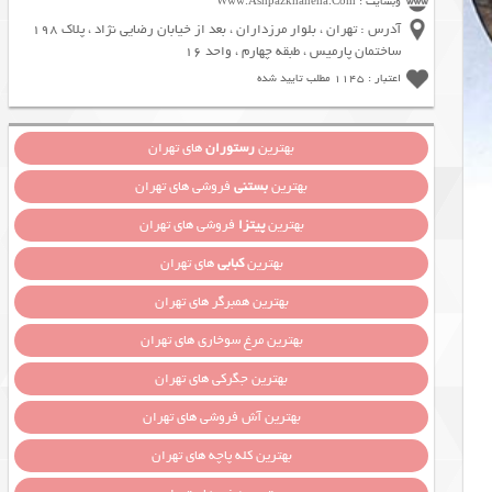
وبسایت : Www.Ashpazkhaneha.Com
آدرس : تهران ، بلوار مرزداران ، بعد از خیابان رضایی نژاد ، پلاک 198
ساختمان پارمیس ، طبقه چهارم ، واحد 16
اعتبار : 1145 مطلب تایید شده
بهترین
رستوران
های تهران
بهترین
بستنی
فروشی های تهران
بهترین
پیتزا
فروشی های تهران
بهترین
کبابی
های تهران
بهترین همبرگر های تهران
بهترین مرغ سوخاری های تهران
بهترین جگرکی های تهران
بهترین آش فروشی های تهران
بهترین کله پاچه های تهران