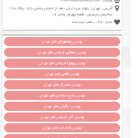
وبسایت : Www.Ashpazkhaneha.Com
آدرس : تهران ، بلوار مرزداران ، بعد از خیابان رضایی نژاد ، پلاک 198
ساختمان پارمیس ، طبقه چهارم ، واحد 16
اعتبار : 1145 مطلب تایید شده
بهترین
رستوران
های تهران
بهترین
بستنی
فروشی های تهران
بهترین
پیتزا
فروشی های تهران
بهترین
کبابی
های تهران
بهترین همبرگر های تهران
بهترین مرغ سوخاری های تهران
بهترین جگرکی های تهران
بهترین آش فروشی های تهران
بهترین کله پاچه های تهران