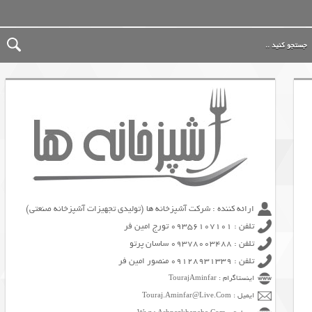
ارائه کننده : شرکت آشپزخانه ها (تولیدی تجهیزات آشپزخانه صنعتی)
تلفن : 09356107101 تورج امین فر
تلفن : 09378003488 ساسان پرتو
تلفن : 09128931339 منصور امین فر
اینستاگرام : TourajAminfar
ایمیل : Touraj.Aminfar@Live.Com