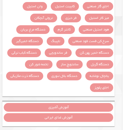
اجاق گاز صنعتی
کابینت استیل
وان استیل
میز کار استیل
فر دیزی
ترولی آبچکان
هود استیل صنعتی
کانتر گرم
دستگاه مرغ بریان
سرخ کن فست فود صنعتی
تاپینگ
دستگاه خمیرگیر
دستگاه خمیر پهن کن
فر ساندویچی
دستگاه کباب ترکی
دستگاه گریل
ساندویچ ساز
تخمه شور کن
یخچال نوشابه
دستگاه بلال تنوری
دستگاه ذرت مکزیکی
اجاق پلوپز
آموزش آشپزی
آموزش غذای ایرانی