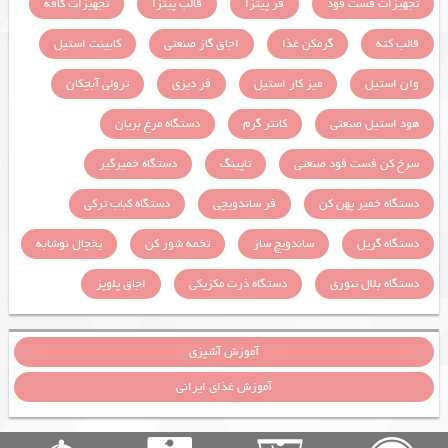
تجهیزات فست فود
فر پیتزا
قالب پیتزا
تجهیزات کافه
قالب کته
گرمکن غذا
اجاق گاز صنعتی
کابینت استیل
وان استیل
میز کار استیل
فر دیزی
ترولی آبچکان
هود استیل صنعتی
کانتر گرم
دستگاه مرغ بریان
سرخ کن فست فود صنعتی
تاپینگ
دستگاه خمیرگیر
دستگاه خمیر پهن کن
فر ساندویچی
دستگاه کباب ترکی
دستگاه گریل
ساندویچ ساز
تخمه شور کن
یخچال نوشابه
دستگاه بلال تنوری
دستگاه ذرت مکزیکی
اجاق پلوپز
آموزش آشپزی
آموزش غذای ایرانی