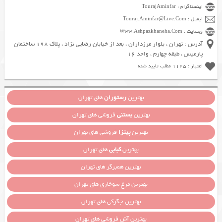
اینستاگرام : TourajAminfar
ایمیل : Touraj.Aminfar@Live.Com
وبسایت : Www.Ashpazkhaneha.Com
آدرس : تهران ، بلوار مرزداران ، بعد از خیابان رضایی نژاد ، پلاک 198 ساختمان
پارمیس ، طبقه چهارم ، واحد 16
اعتبار : 1145 مطلب تایید شده
بهترین
رستوران
های تهران
بهترین
بستنی
فروشی های تهران
بهترین
پیتزا
فروشی های تهران
بهترین
کبابی
های تهران
بهترین همبرگر های تهران
بهترین مرغ سوخاری های تهران
بهترین جگرکی های تهران
بهترین آش فروشی های تهران