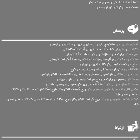
دستگاه کباب ترکی رومیزی ترک دونر
فست فود برگراتور تهران جردن
پرسش
شادی علیپور در
ساندویچ بارن در مطهری تهران ساندویچی ارمنی
arya در
رستوران کباب ناب بناب تهران آیت الله کاشانی
سپیده در
چلوکبابی سماق تبریز در سعادت آباد تهران
میلاد در
ظرف دیزی آلومینیوم تک نفره دیزی سرا آبگوشت فروشی
صالح در
فست فود برگر کلاب شهران تهران
ماندانا در
رستوران چلوکبابی امیرخیز تبریز در کرج
رمضانی در
ماشین ظرفشویی صنعتی زیر کانتری 540بشقاب الکترولوکس
وحید در
رستوران چلوکبابی حاج مرشد چلویی در بازار تهران
محمد شفیق میرزایی در
دستگاه خمیر پهن کن نانوایی رومیزی غلتکی
عكس اللي شايفينها بدون موسيقى در
چرخ گوشت الکتروکار طرح امگا قطر تیغه 32 مدل ec75
صنعتی تمدن نژاد
کیک تولد با عکس بن تن در
چرخ گوشت الکتروکار طرح امگا قطر تیغه 32 مدل ec75 صنعتی تمدن
نژاد
ارتباط