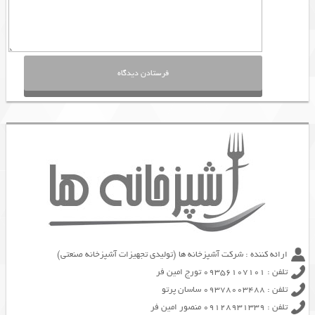
ارائه کننده : شرکت آشپزخانه ها (تولیدی تجهیزات آشپزخانه صنعتی)
تلفن : 09356107101 تورج امین فر
تلفن : 09378003488 ساسان پرتو
تلفن : 09128931339 منصور امین فر