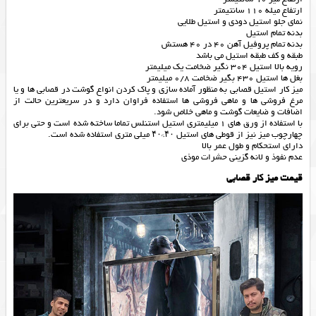
ارتفاع میله 110 سانتیمتر
نمای جلو استیل دودی و استیل طلایی
بدنه تمام استیل
بدنه تمام پروفیل آهن 40 در 40 هستش
طبقه و کف طبقه استیل می باشد
رویه بالا استیل 304 نگیر ضخامت یک میلیمتر
بغل ها استیل 430 بگیر ضخامت 0/8 میلیمتر
میز کار استیل قصابی به منظور آماده سازی و پاک کردن انواع گوشت در قصابی ها و یا
مرغ فروشی ها و ماهی فروشی ها استفاده فراوان دارد و در سریعترین حالت از
اضافات و ضایعات گوشت و ماهی خلاص شود.
با استفاده از ورق های 1 میلیمتری استیل استنلس تماما ساخته شده است و حتی برای
چهارچوب میز نیز از قوطی های استیل ۴۰*۴۰ میلی متری استفاده شده است.
دارای استحکام و طول عمر بالا
عدم نفوذ و لانه گزینی حشرات موذی
قیمت میز کار قصابی