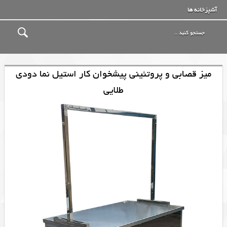
آشپزخانه ها
میز قصابی و پروتئینی پیشخوان کار استیل نما دودی
طلایی