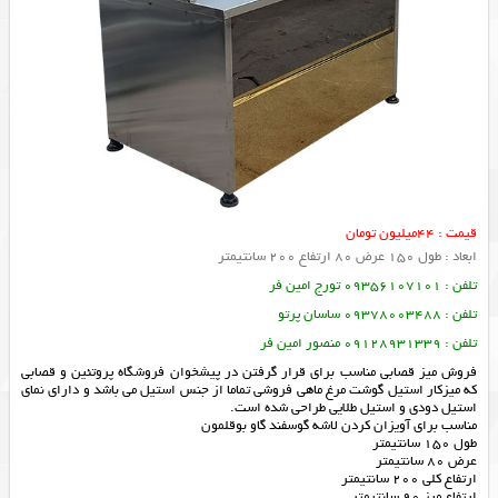
قیمت : 44میلیون تومان
ابعاد : طول 150 عرض 80 ارتفاع 200 سانتیمتر
تلفن : 09356107101 تورج امین فر
تلفن : 09378003488 ساسان پرتو
تلفن : 09128931339 منصور امین فر
فروش میز قصابی مناسب برای قرار گرفتن در پیشخوان فروشگاه پروتئین و قصابی
که میزکار استیل گوشت مرغ ماهی فروشی تماما از جنس استیل می باشد و دارای نمای
استیل دودی و استیل طلایی طراحی شده است.
مناسب برای آویزان کردن لاشه گوسفند گاو بوقلمون
طول 150 سانتیمتر
عرض 80 سانتیمتر
ارتفاع کلی 200 سانتیمتر
ارتفاع میز 90 سانتیمتر