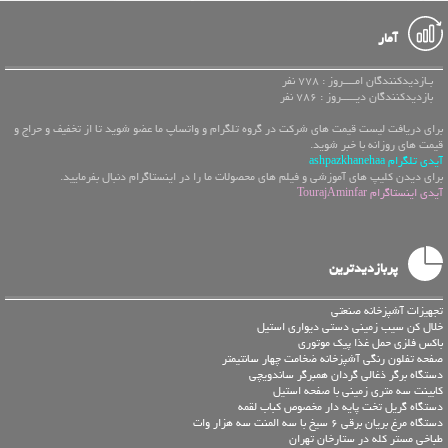
آمار
بـازدیدکنندگان امــــروز : 778 نفر
بازدیدکنندگان دیـــــروز : 786 نفر
برای دریافت لیست قیمت های شرکت در گروه تلگرام و واتساپ ما عضو شوید تا از تخفیف و حراج و
قیمت های روزانه با خبر شوید.
آیدی تلگرام ashpazkhanehaa
برای دیدن کلیپ های آموزشی و فیلم های محصولات ما را در اینستاگرام دنبال بفرمایید.
آیدی اینستاگرام TourajAminfar
پربازدیدترین
تجهیزات آشپزخانه صنعتی
خلال کن سیب زمینی دستی دیواری استیل
باکس فلزی حمل غذا پیک موتوری
صفحه تفلون رنگی آشپزخانه ضخامت چهار سانتیمتر
دستگاه برگر ذغالی گردان همبرگر ساندویچی
کابینت سه متری زمینی با صفحه استیل
دستگاه گریل تخت پایه دار مخصوص کباب لقمه
دستگاه مرغ بریان برقی 6 سیخ با سه المنت سه هزار وات
طباخی مستر کله در ستارخان تهران