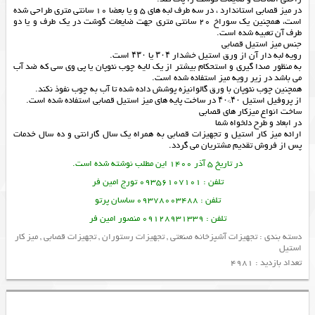
در میز قصابی استاندارد ، در سه طرف لبه های 5 و یا بعضا 10 سانتی متری طراحی شده
است، همچنین یک سوراخ 20 سانتی متری جهت ضایعات گوشت در یک طرف و یا دو
طرف آن تعبیه شده است.
جنس میز استیل قصابی
رویه لبه دار آن از ورق استیل خشدار ۳۰۴ یا ۴۳۰ است.
به منظور صدا گیری و استحکام بیشتر از یک لایه چوب نئوپان یا پی وی سی که ضد آب
می باشد در زیر رویه میز استفاده شده است.
همچنین چوب نئوپان با ورق گالوانیزه پوشش داده شده تا آب به چوب نفوذ نکند.
از پروفیل استیل ۴۰*۴۰ در ساخت پایه های میز استیل قصابی استفاده شده است.
ساخت انواع میزکار های قصابی
در ابعاد و طرح دلخواه شما
ارائه
میز کار استیل
و
تجهیزات قصابی
به همراه یک سال گارانتی و ده سال خدمات
پس از فروش تقدیم مشتریان می گردد.
در تاریخ 5 آذر 1400 این مطلب نوشته شده است.
تلفن : 09356107101 تورج امین فر
تلفن : 09378003488 ساسان پرتو
تلفن : 09128931339 منصور امین فر
دسته بندی :
تجهیزات آشپزخانه صنعتی
,
تجهیزات رستوران
,
تجهیزات قصابی
,
میز کار
استیل
تعداد بازدید : 4981