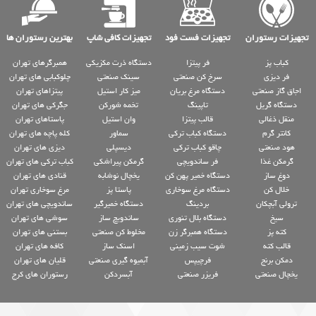
تجهیزات رستوران
تجهیزات فست فود
تجهیزات کافی شاپ
بهترین رستوران ها
کباب پز
فر پیتزا
دستگاه ذرت مکزیکی
همبرگرهای تهران
فر دیزی
سرخ کن صنعتی
سینک صنعتی
چلوکبابی های تهران
اجاق گاز صنعتی
دستگاه مرغ بریان
میز کار استیل
پیتزاهای تهران
دستگاه گریل
تاپینگ
تخمه شورکن
جگرکی های تهران
منقل ذغالی
قالب پیتزا
وان استیل
پاستاهای تهران
کانتر گرم
دستگاه کباب ترکی
سماور
کله پاچه های تهران
هود صنعتی
چاقو کباب ترکی
دیسپلی
دیزی های تهران
گرمکن غذا
فر ساندویچی
گرمکن پیراشکی
کباب ترکی های تهران
دوغ ساز
دستگاه خمیر پهن کن
یخچال نوشابه
قنادی های تهران
خلال کن
دستگاه مرغ سوخاری
پاستا پز
مرغ سوخاری تهران
ترولی آبچکان
بردینگ
دستگاه خمیرگیر
ساندویچی های تهران
سیخ
دستگاه بلال تنوری
ساندویچ ساز
سوشی های تهران
کته پز
دستگاه همبرگر زن
مخلوط کن صنعتی
بستنی های تهران
قالب کته
شوت سیب زمینی
اسنک ساز
کافه های تهران
دمکن برنج
فرچیپس
آبمیوه گیری صنعتی
قلیان های تهران
یخچال صنعتی
فریزر صنعتی
آبسردکن
رستوران های کرج