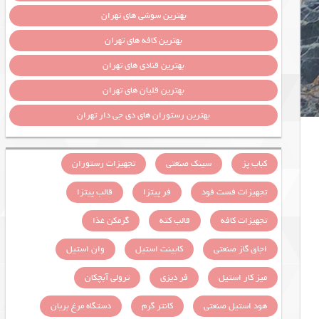
بهترین سوشی های تهران
بهترین کافه های تهران
بهترین قنادی های تهران
بهترین قلیان های تهران
بهترین رستوران های دی جی دار تهران
کباب پز
سینک صنعتی
تجهیزات رستوران
تجهیزات فست فود
فر پیتزا
قالب پیتزا
تجهیزات کافه
قالب کته
گرمکن غذا
اجاق گاز صنعتی
کابینت استیل
وان استیل
میز کار استیل
فر دیزی
ترولی آبچکان
هود استیل صنعتی
کانتر گرم
دستگاه مرغ بریان