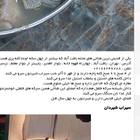
یکی از قدیمی ترین طباخی های محله یافت آباد که بیشتر از چهل ساله اونجا کله پزی هست
آدرس : تهران ، یافت آباد ، چهارراه قهوه خانه ، بلوار الغدیر ، پایینتر از بلوار معلم ، نرس
تلفن : 02166246788
از 4 صبح تا 9 صبح کله پاچه دارند و از ظهر تا آخر شب سیراب شیردون سرو می کنند.
داخل کاسه های استیل و بشقاب استیل غذا سرو می کنند.
مغازه ای کوچک که 4تا میز داره و صبح ها خیلی شلوغ هست.
داخل شیشه سرکه فلفل هم داره که امضای این طباخی همین سرکه های فلفلی خوشمزشون
کنار غذا نان سنگک سرو می کنند.
فضای خیلی قدیمی دارن و میبرتتون به چهل سال قبل
سیراب شیردان