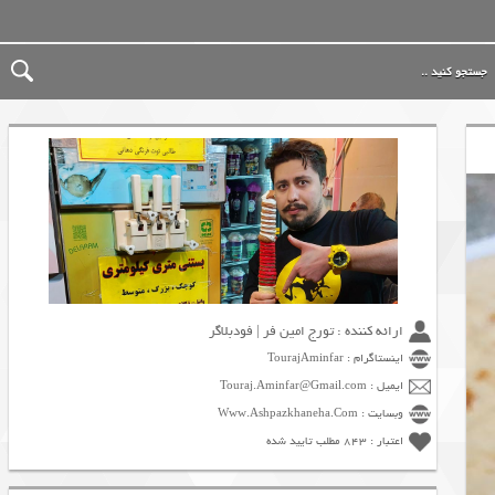
ارائه کننده : تورج امین فر | فودبلاگر
اینستاگرام : TourajAminfar
ایمیل : Touraj.Aminfar@Gmail.com
وبسایت : Www.Ashpazkhaneha.Com
اعتبار : 843 مطلب تایید شده