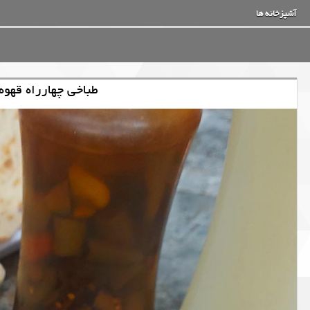
آشپزخانه ها
طباخی چهارراه قهوه 