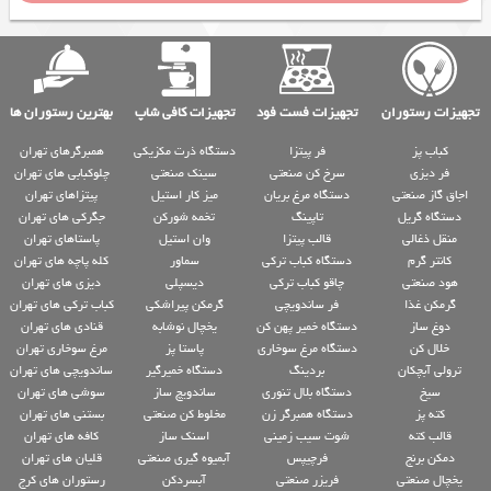
تجهیزات رستوران
تجهیزات فست فود
تجهیزات کافی شاپ
بهترین رستوران ها
کباب پز
فر پیتزا
دستگاه ذرت مکزیکی
همبرگرهای تهران
فر دیزی
سرخ کن صنعتی
سینک صنعتی
چلوکبابی های تهران
اجاق گاز صنعتی
دستگاه مرغ بریان
میز کار استیل
پیتزاهای تهران
دستگاه گریل
تاپینگ
تخمه شورکن
جگرکی های تهران
منقل ذغالی
قالب پیتزا
وان استیل
پاستاهای تهران
کانتر گرم
دستگاه کباب ترکی
سماور
کله پاچه های تهران
هود صنعتی
چاقو کباب ترکی
دیسپلی
دیزی های تهران
گرمکن غذا
فر ساندویچی
گرمکن پیراشکی
کباب ترکی های تهران
دوغ ساز
دستگاه خمیر پهن کن
یخچال نوشابه
قنادی های تهران
خلال کن
دستگاه مرغ سوخاری
پاستا پز
مرغ سوخاری تهران
ترولی آبچکان
بردینگ
دستگاه خمیرگیر
ساندویچی های تهران
سیخ
دستگاه بلال تنوری
ساندویچ ساز
سوشی های تهران
کته پز
دستگاه همبرگر زن
مخلوط کن صنعتی
بستنی های تهران
قالب کته
شوت سیب زمینی
اسنک ساز
کافه های تهران
دمکن برنج
فرچیپس
آبمیوه گیری صنعتی
قلیان های تهران
یخچال صنعتی
فریزر صنعتی
آبسردکن
رستوران های کرج