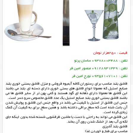
قیمت : 250هزار تومان
تلفن : 09378003488 ساسان پرتو
تلفن : 09128931339 منصور امین فر
تلفن : 09356107101 تورج امین فر
قاشق بلند مناسب برای رستوران کافه آبمیوه فروشی و منزل قاشق بستنی خوری بلند
صنایع استیل که معمولا انواع قاشق های بستی خوری دارای دسته ای بلند می باشند
این قاشق ها معمولا دارای دهانه ای گود هستند و کمی پهن تر از سایر قاشق ها می
باشند قاشق بستنی خوری بلند صنایع استیل یک عدد قاشق مخصوص سرو دسر است.
جنس این قاشق از استیل با کیفیت می باشد در واقع جنس این قاشق و پولیش شدن
آن باعث شده است که سطح براقی داشته باشد و همین سطح براق به کیفیت آن کمک
زیادی کرده است.
این قاشق می تواند به راحتی با دست یا ماشین ظرفشویی شسته شده بدون اینکه جای
لکه ی آب بعد از خشک شدن روی آن بماند.
قاشق بلند آشپزی
مناسب برای طبخ و خوردن غذا