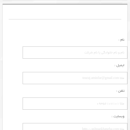
نام :
ایمیل :
تلفن :
وبسایت :