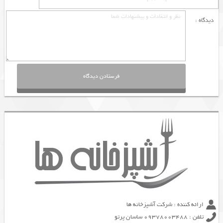
دیدگاه :
ارائه کننده : شرکت آشپزخانه ها
تلفن : 09378003488 ساسان پرتو