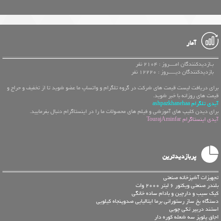
آمار
بـازدیدکنندگان امــــروز : 2104 نفر
بازدیدکنندگان دیـــــروز : 12220 نفر
برای دریافت لیست قیمت های شرکت در گروه تلگرام و واتساپ ما عضو شوید تا از تخفیف و حراج و
قیمت های روزانه با خبر شوید.
آیدی تلگرام ashpazkhanehaa
برای دیدن کلیپ های آموزشی و فیلم های محصولات ما را در اینستاگرام دنبال بفرمایید.
آیدی اینستاگرام TourajAminfar
پربازدیدترین
تجهیزات آشپزخانه صنعتی
بلندر صنعتی ویکتور 6 لیتر 2000 وات
کیک سیب و دارچین و بادام ساده خانگی
دستگاه یخ ساز رستورانی برما ایتالیایی صدوپنجاه کیلویی
استند دریپر تکی چوبی
اجاق پلوپز سه شعله کوره دار