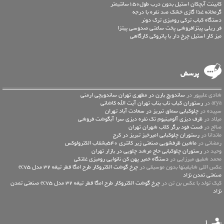
کابینت آبچکان استیل بدون درب طول150سانتیمتر
گرمخانه غذا گازی خشک صد نفره با درجه
دستگاه کباب ترکی رومیزی ترک دونر
فر ریلی پیتزافروشی پخت ساعتی صدوسی پیتزا
میز کار استیل چرخ دار با پاتروکی کارگاهی
پرسش
شادی علیپور در
ساندویچ بارن در مطهری تهران ساندویچی ارمنی
arya در
رستوران کباب ناب بناب تهران آیت الله کاشانی
سپیده در
چلوکبابی سماق تبریز در سعادت آباد تهران
میلاد در
ظرف دیزی آلومینیوم تک نفره دیزی سرا آبگوشت فروشی
صالح در
فست فود برگر کلاب شهران تهران
ماندانا در
رستوران چلوکبابی امیرخیز تبریز در کرج
رمضانی در
ماشین ظرفشویی صنعتی زیر کانتری 540بشقاب الکترولوکس
وحید در
رستوران چلوکبابی حاج مرشد چلویی در بازار تهران
محمد شفیق میرزایی در
دستگاه خمیر پهن کن نانوایی رومیزی غلتکی
عكس اللي شايفينها بدون موسيقى در
چرخ گوشت الکتروکار طرح امگا قطر تیغه 32 مدل ec75
صنعتی تمدن نژاد
کیک تولد با عکس بن تن در
چرخ گوشت الکتروکار طرح امگا قطر تیغه 32 مدل ec75 صنعتی تمدن
نژاد