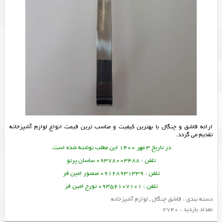
ارائه
قاشق و چنگال
با بهترین کیفیت و مناسب ترین قیمت انواع
لوازم آشپزخانه
تقدیم می گردد.
در تاریخ 3 مهر 1400 این مطلب نوشته شده است.
تلفن : 09378003488 ساسان پرتو
تلفن : 09128931339 منصور امین فر
تلفن : 09356107101 تورج امین فر
دسته بندی :
قاشق چنگال
,
لوازم آشپزخانه
تعداد بازدید : 2740