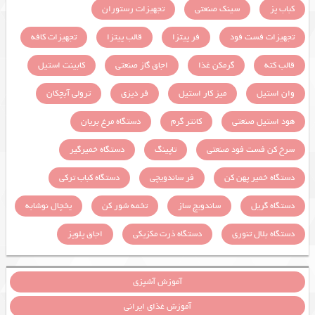
کباب پز
سینک صنعتی
تجهیزات رستوران
تجهیزات فست فود
فر پیتزا
قالب پیتزا
تجهیزات کافه
قالب کته
گرمکن غذا
اجاق گاز صنعتی
کابینت استیل
وان استیل
میز کار استیل
فر دیزی
ترولی آبچکان
هود استیل صنعتی
کانتر گرم
دستگاه مرغ بریان
سرخ کن فست فود صنعتی
تاپینگ
دستگاه خمیرگیر
دستگاه خمیر پهن کن
فر ساندویچی
دستگاه کباب ترکی
دستگاه گریل
ساندویچ ساز
تخمه شور کن
یخچال نوشابه
دستگاه بلال تنوری
دستگاه ذرت مکزیکی
اجاق پلوپز
آموزش آشپزی
آموزش غذای ایرانی