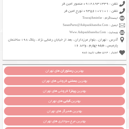
تلفن : 09128931339 منصور امین فر
تلفن : 09356107101 تورج امین فر
اینستاگرام : TourajAminfar
ایمیل : SasanParto@Ashpazkhaneha.Com
وبسایت : Www.Ashpazkhaneha.Com
آدرس : تهران ، بلوار مرزداران ، بعد از خیابان رضایی نژاد ، پلاک 198 ساختمان
پارمیس ، طبقه چهارم ، واحد 16
اعتبار : 564 مطلب تایید شده
بهترین
رستوران
های تهران
بهترین
بستنی
فروشی های تهران
بهترین
پیتزا
فروشی های تهران
بهترین
کبابی
های تهران
بهترین همبرگر های تهران
بهترین مرغ سوخاری های تهران