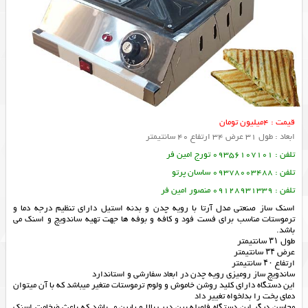
قیمت : 4میلیون تومان
ابعاد : طول 31 عرض 34 ارتفاع 40 سانتیمتر
تلفن : 09356107101 تورج امین فر
تلفن : 09378003488 ساسان پرتو
تلفن : 09128931339 منصور امین فر
اسنک ساز صنعتی مدل آرتا با رویه چدن و بدنه استیل دارای تنظیم درجه دما و
ترموستات مناسب برای فست فود و کافه و بوفه ها جهت تهیه ساندویچ و اسنک می
باشد.
طول ۳۱ سانتیمتر
عرض ۳۴ سانتیمتر
ارتفاع ۴۰ سانتیمتر
ساندویچ ساز رومیزی رویه چدن در ابعاد سفارشی و استاندارد
این دستگاه دارای کلید روشن خاموش و ولوم ترموستات متغیر میباشد که با آن میتوان
دمای پخت را بدلخواه تغییر داد
محاسن دیگر این دستگاه فاصله بین درب بالا و پایین می‌باشد که باعث ضخامت اسنک