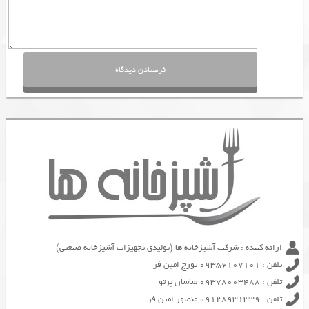
ارائه کننده : شرکت آشپزخانه ها (تولیدی تجهیزات آشپزخانه صنعتی)
تلفن : 09356107101 تورج امین فر
تلفن : 09378003488 ساسان پرتو
تلفن : 09128931339 منصور امین فر