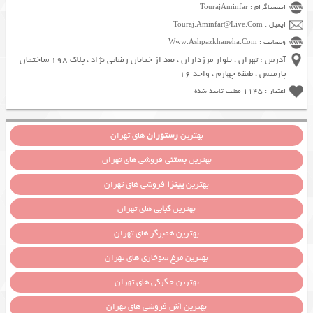
اینستاگرام : TourajAminfar
ایمیل : Touraj.Aminfar@Live.Com
وبسایت : Www.Ashpazkhaneha.Com
آدرس : تهران ، بلوار مرزداران ، بعد از خیابان رضایی نژاد ، پلاک 198 ساختمان
پارمیس ، طبقه چهارم ، واحد 16
اعتبار : 1145 مطلب تایید شده
بهترین
رستوران
های تهران
بهترین
بستنی
فروشی های تهران
بهترین
پیتزا
فروشی های تهران
بهترین
کبابی
های تهران
بهترین همبرگر های تهران
بهترین مرغ سوخاری های تهران
بهترین جگرکی های تهران
بهترین آش فروشی های تهران