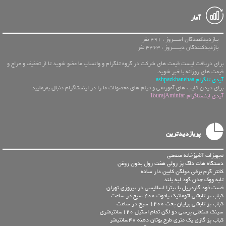
آمار
بـازدیدکنندگان امــــروز : 491 نفر
بازدیدکنندگان دیـــــروز : 3463 نفر
برای دریافت لیست قیمت های شرکت در گروه تلگرام و واتساپ ما عضو شوید تا از تخفیف و حراج و
قیمت های روزانه با خبر شوید.
آیدی تلگرام ashpazkhanehaa
برای دیدن کلیپ های آموزشی و فیلم های محصولات ما را در اینستاگرام دنبال بفرمایید.
آیدی اینستاگرام TourajAminfar
پربازدیدترین
تجهیزات آشپزخانه صنعتی
دستگاه هات داگ پز رولی هفت رول بدون روغن
کانتر گرم برقی دولگن کابین دار ساده
تابه ووک چدن گود لبه بلند
فست فود گاردریل با پیتزا اسلایسی در پیروزی تهران
کباب پز تابشی اتوماتیک یاقوت 400 سیخ در ساعت
کباب پز تابشی برلیان پخت 1200 سیخ در ساعت
سینک صنعتی پرسی دو لگن تمام استیل 120سانتیمتری
کباب پز گازی یک متری طرح بوتان دهنه 40سانتیمتر