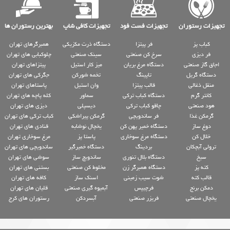
تجهیزات رستوران
تجهیزات فست فود
تجهیزات کافی شاپ
بهترین رستوران ها
کباب پز
فر پیتزا
دستگاه ذرت مکزیکی
همبرگرهای تهران
فر دیزی
سرخ کن صنعتی
سینک صنعتی
چلوکبابی های تهران
اجاق گاز صنعتی
دستگاه مرغ بریان
میز کار استیل
پیتزاهای تهران
دستگاه گریل
تاپینگ
تخمه شورکن
جگرکی های تهران
منقل ذغالی
قالب پیتزا
وان استیل
پاستاهای تهران
کانتر گرم
دستگاه کباب ترکی
سماور
کله پاچه های تهران
هود صنعتی
چاقو کباب ترکی
دیسپلی
دیزی های تهران
گرمکن غذا
فر ساندویچی
گرمکن پیراشکی
کباب ترکی های تهران
دوغ ساز
دستگاه خمیر پهن کن
یخچال نوشابه
قنادی های تهران
خلال کن
دستگاه مرغ سوخاری
پاستا پز
مرغ سوخاری تهران
ترولی آبچکان
بردینگ
دستگاه خمیرگیر
ساندویچی های تهران
سیخ
دستگاه بلال تنوری
ساندویچ ساز
سوشی های تهران
کته پز
دستگاه همبرگر زن
مخلوط کن صنعتی
بستنی های تهران
قالب کته
شوت سیب زمینی
اسنک ساز
کافه های تهران
دمکن برنج
فرچیپس
آبمیوه گیری صنعتی
قلیان های تهران
یخچال صنعتی
فریزر صنعتی
آبسردکن
رستوران های کرج