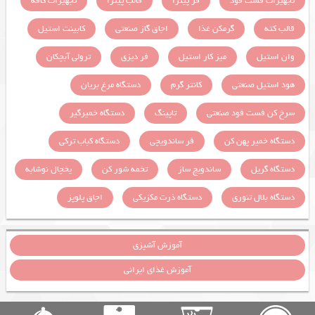
تجهیزات فست فود
فر پیتزا
قالب پیتزا
تجهیزات کافه
قالب کته
گرمکن غذا
اجاق گاز صنعتی
کابینت استیل
وان استیل
میز کار استیل
فر دیزی
ترولی آبچکان
هود استیل صنعتی
کانتر گرم
دستگاه مرغ بریان
سرخ کن فست فود صنعتی
تاپینگ
دستگاه خمیرگیر
دستگاه خمیر پهن کن
فر ساندویچی
دستگاه کباب ترکی
دستگاه گریل
ساندویچ ساز
تخمه شور کن
یخچال نوشابه
دستگاه بلال تنوری
دستگاه ذرت مکزیکی
اجاق پلوپز
آموزش آشپزی
آموزش غذای ایرانی