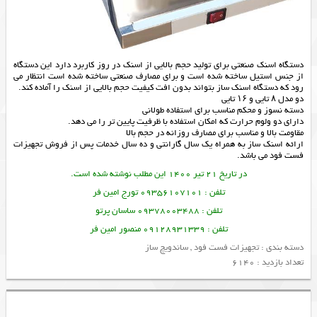
دستگاه اسنک صنعتی برای تولید حجم بالایی از اسنک در روز کاربرد دارد این دستگاه
از جنس استیل ساخته شده است و برای مصارف صنعتی ساخته شده است انتظار می
رود که دستگاه اسنک ساز بتواند بدون افت کیفیت حجم بالایی از اسنک را آماده کند.
دو مدل ۸ تایی و ۱۶ تایی
دسته نسوز و محکم مناسب برای استفاده طولانی
دارای دو ولوم حرارت که امکان استفاده با ظرفیت پایین تر را می دهد.
مقاومت بالا و مناسب برای مصارف روزانه در حجم بالا
ارائه
اسنک ساز
به همراه یک سال گارانتی و ده سال خدمات پس از فروش
تجهیزات
فست فود
می باشد.
در تاریخ 21 تیر 1400 این مطلب نوشته شده است.
تلفن : 09356107101 تورج امین فر
تلفن : 09378003488 ساسان پرتو
تلفن : 09128931339 منصور امین فر
دسته بندی :
تجهیزات فست فود
,
ساندویچ ساز
تعداد بازدید : 6140