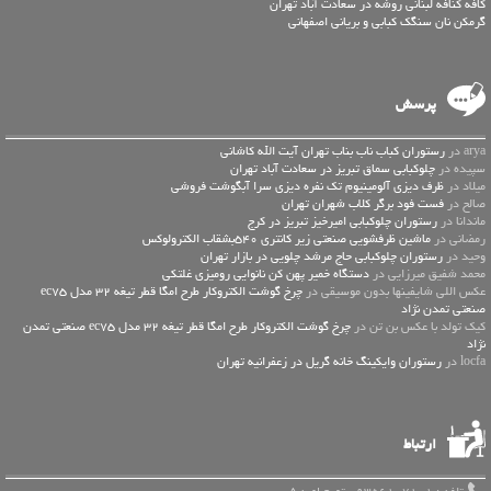
کافه کنافه لبنانی روشه در سعادت آباد تهران
گرمکن نان سنگک کبابی و بریانی اصفهانی
پرسش
arya در
رستوران کباب ناب بناب تهران آیت الله کاشانی
سپیده در
چلوکبابی سماق تبریز در سعادت آباد تهران
میلاد در
ظرف دیزی آلومینیوم تک نفره دیزی سرا آبگوشت فروشی
صالح در
فست فود برگر کلاب شهران تهران
ماندانا در
رستوران چلوکبابی امیرخیز تبریز در کرج
رمضانی در
ماشین ظرفشویی صنعتی زیر کانتری 540بشقاب الکترولوکس
وحید در
رستوران چلوکبابی حاج مرشد چلویی در بازار تهران
محمد شفیق میرزایی در
دستگاه خمیر پهن کن نانوایی رومیزی غلتکی
عكس اللي شايفينها بدون موسيقى در
چرخ گوشت الکتروکار طرح امگا قطر تیغه 32 مدل ec75
صنعتی تمدن نژاد
کیک تولد با عکس بن تن در
چرخ گوشت الکتروکار طرح امگا قطر تیغه 32 مدل ec75 صنعتی تمدن
نژاد
locfa در
رستوران وایکینگ خانه گریل در زعفرانیه تهران
ارتباط