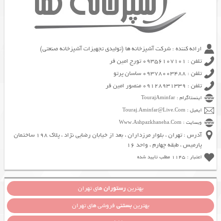
ارائه کننده : شرکت آشپزخانه ها (تولیدی تجهیزات آشپزخانه صنعتی)
تلفن : 09356107101 تورج امین فر
تلفن : 09378003488 ساسان پرتو
تلفن : 09128931339 منصور امین فر
اینستاگرام : TourajAminfar
ایمیل : Touraj.Aminfar@Live.Com
وبسایت : Www.Ashpazkhaneha.Com
آدرس : تهران ، بلوار مرزداران ، بعد از خیابان رضایی نژاد ، پلاک 198 ساختمان
پارمیس ، طبقه چهارم ، واحد 16
اعتبار : 1145 مطلب تایید شده
بهترین
رستوران
های تهران
بهترین
بستنی
فروشی های تهران