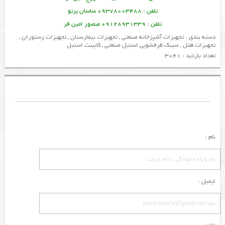
تلفن : 09378003488 ساسان پرتو
تلفن : 09128931339 منصور امین فر
دسته بندی :
تجهیزات آشپزخانه صنعتی
,
تجهیزات بیمارستان
,
تجهیزات رستوران
,
تجهیزات هتل
,
سینک ظرفشویی استیل صنعتی
,
کابینت استیل
تعداد بازدید : 3041
نام :
ایمیل :