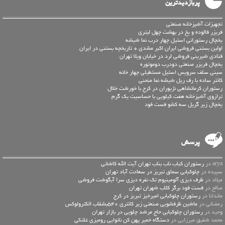
پربازدیدترین
تجهیزات آشپزخانه صنعتی
فریزر فالوده و یخ در بهشت چهل لیتری
یخچال رستورانی استیل چهار درب نما شیشه
اولین بستنی فروشی ایران اکبر مشدی + تاریخچه بستنی در ایران
قنادی شیرینی فروشی لرد در خیابان ویلا تهران
یخچال فریزر صنعتی دودرب دوموتوره
سینی سلف سرویس استیل مستطیلی چهار خانه
کانتر ساده با رف ریل شیشه نما منحنی
رستوران کرمانشاهی نژیوران در کرج با خورشت خلال
ترازوی آشپزخانه هفت کیلویی با حساسیت یک گرم
یخچال زیر گریل سه کشو فست فود
پرسش
arya در
رستوران کباب ناب بناب تهران آیت الله کاشانی
سپیده در
چلوکبابی سماق تبریز در سعادت آباد تهران
میلاد در
ظرف دیزی آلومینیوم تک نفره دیزی سرا آبگوشت فروشی
صالح در
فست فود برگر کلاب شهران تهران
ماندانا در
رستوران چلوکبابی امیرخیز تبریز در کرج
رمضانی در
ماشین ظرفشویی صنعتی زیر کانتری 540بشقاب الکترولوکس
وحید در
رستوران چلوکبابی حاج مرشد چلویی در بازار تهران
محمد شفیق میرزایی در
دستگاه خمیر پهن کن نانوایی رومیزی غلتکی