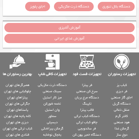
دستگاه بلال تنوری
دستگاه ذرت مکزیکی
اجاق پلوپز
آموزش آشپزی
آموزش غذای ایرانی
تجهیزات رستوران
تجهیزات فست فود
تجهیزات کافی شاپ
بهترین رستوران ها
کباب پز
فر پیتزا
دستگاه ذرت مکزیکی
همبرگرهای تهران
فر دیزی
سرخ کن صنعتی
سینک صنعتی
چلوکبابی های تهران
اجاق گاز صنعتی
دستگاه مرغ بریان
میز کار استیل
پیتزاهای تهران
دستگاه گریل
تاپینگ
تخمه شورکن
جگرکی های تهران
منقل ذغالی
قالب پیتزا
وان استیل
پاستاهای تهران
کانتر گرم
دستگاه کباب ترکی
سماور
کله پاچه های تهران
هود صنعتی
چاقو کباب ترکی
دیسپلی
دیزی های تهران
گرمکن غذا
فر ساندویچی
گرمکن پیراشکی
کباب ترکی های تهران
دوغ ساز
دستگاه خمیر پهن کن
یخچال نوشابه
قنادی های تهران