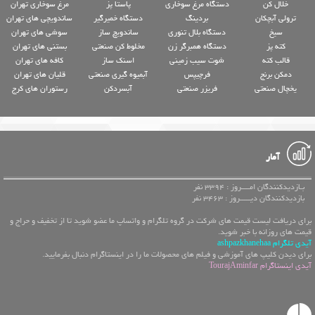
خلال کن
دستگاه مرغ سوخاری
پاستا پز
مرغ سوخاری تهران
ترولی آبچکان
بردینگ
دستگاه خمیرگیر
ساندویچی های تهران
سیخ
دستگاه بلال تنوری
ساندویچ ساز
سوشی های تهران
کته پز
دستگاه همبرگر زن
مخلوط کن صنعتی
بستنی های تهران
قالب کته
شوت سیب زمینی
اسنک ساز
کافه های تهران
دمکن برنج
فرچیپس
آبمیوه گیری صنعتی
قلیان های تهران
یخچال صنعتی
فریزر صنعتی
آبسردکن
رستوران های کرج
آمار
بـازدیدکنندگان امــــروز : 3394 نفر
بازدیدکنندگان دیـــــروز : 3463 نفر
برای دریافت لیست قیمت های شرکت در گروه تلگرام و واتساپ ما عضو شوید تا از تخفیف و حراج و
قیمت های روزانه با خبر شوید.
آیدی تلگرام ashpazkhanehaa
برای دیدن کلیپ های آموزشی و فیلم های محصولات ما را در اینستاگرام دنبال بفرمایید.
آیدی اینستاگرام TourajAminfar