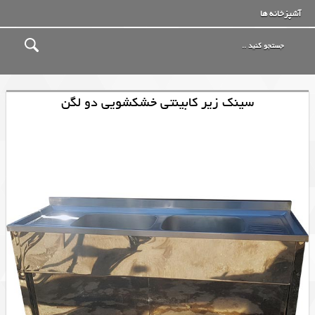
آشپزخانه ها
سینک زیر کابینتی خشکشویی دو لگن