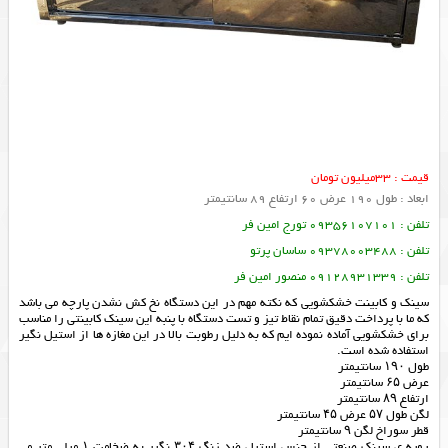
قیمت : 33میلیون تومان
ابعاد : طول 190 عرض 60 ارتفاع 89 سانتیمتر
تلفن : 09356107101 تورج امین فر
تلفن : 09378003488 ساسان پرتو
تلفن : 09128931339 منصور امین فر
سینک و کابینت خشکشویی که نکته مهم در این دستگاه نخ کش نشدن پارچه می باشد
که ما با پرداخت دقیق تمام نقاط تیز و تست دستگاه با پنبه این سینک کابینتی را مناسب
برای خشکشویی آماده نموده ایم که به دلیل رطوبت بالا در این مغازه ها از استیل نگیر
استفاده شده است.
طول ۱۹۰ سانتیمتر
عرض ۶۵ سانتیمتر
ارتفاع ۸۹ سانتیمتر
لگن طول ۵۷ عرض ۴۵ سانتیمتر
قطر سوراخ لگن ۹ سانتیمتر
رویه ی سینک صنعتی از جنس استیل ضد زنگ ۳۰۴ نگیر به ضخامت ۱ میلی متر می