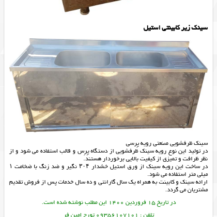
سینک زیر کابینتی استیل
سینک ظرفشویی صنعتی رویه پِرسی
در تولید این نوع رویه سینک ظرفشویی از دستگاه پِرِس و قالب استفاده می شود و از
نظر ظرافت و تمیزی از کیفیت بالایی برخوردار هستند.
در ساخت این رویه سینک از ورق استیل خشدار ۳۰۴ نگیر و ضد زنگ با ضخامت ۱
میلی متر استفاده می شود.
ارائه
سینک
و
کابینت
به همراه یک سال گارانتی و ده سال خدمات پس از فروش تقدیم
مشتریان می گردد.
در تاریخ 15 فروردین 1400 این مطلب نوشته شده است.
تلفن : 09356107101 تورج امین فر