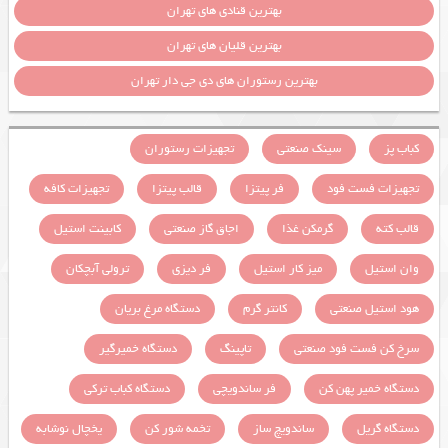
بهترین قنادی های تهران
بهترین قلیان های تهران
بهترین رستوران های دی جی دار تهران
کباب پز
سینک صنعتی
تجهیزات رستوران
تجهیزات فست فود
فر پیتزا
قالب پیتزا
تجهیزات کافه
قالب کته
گرمکن غذا
اجاق گاز صنعتی
کابینت استیل
وان استیل
میز کار استیل
فر دیزی
ترولی آبچکان
هود استیل صنعتی
کانتر گرم
دستگاه مرغ بریان
سرخ کن فست فود صنعتی
تاپینگ
دستگاه خمیرگیر
دستگاه خمیر پهن کن
فر ساندویچی
دستگاه کباب ترکی
دستگاه گریل
ساندویچ ساز
تخمه شور کن
یخچال نوشابه