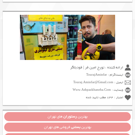
ارائه کننده : تورج امین فر | فودبلاگر
اینستاگرام : TourajAminfar
ایمیل : Touraj.Aminfar@Gmail.com
وبسایت : Www.Ashpazkhaneha.Com
اعتبار : 844 مطلب تایید شده
بهترین
رستوران
های تهران
بهترین
بستنی
فروشی های تهران