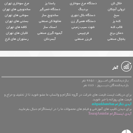
خلال کن
دستگاه مرغ سوخاری
پاستا پز
مرغ سوخاری تهران
ترولی آبچکان
بردینگ
دستگاه خمیرگیر
ساندویچی های تهران
سیخ
دستگاه بلال تنوری
ساندویچ ساز
سوشی های تهران
کته پز
دستگاه همبرگر زن
مخلوط کن صنعتی
بستنی های تهران
قالب کته
شوت سیب زمینی
اسنک ساز
کافه های تهران
دمکن برنج
فرچیپس
آبمیوه گیری صنعتی
قلیان های تهران
یخچال صنعتی
فریزر صنعتی
آبسردکن
رستوران های کرج
آمار
بـازدیدکنندگان امــــروز : 9651 نفر
بازدیدکنندگان دیـــــروز : 786 نفر
برای دریافت لیست قیمت های شرکت در گروه تلگرام و واتساپ ما عضو شوید تا از تخفیف و حراج و
قیمت های روزانه با خبر شوید.
آیدی تلگرام ashpazkhanehaa
برای دیدن کلیپ های آموزشی و فیلم های محصولات ما را در اینستاگرام دنبال بفرمایید.
آیدی اینستاگرام TourajAminfar