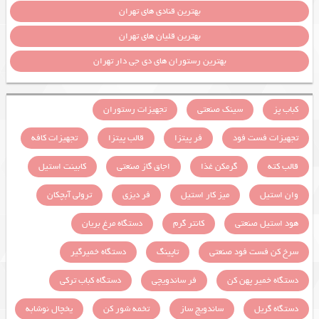
بهترین قنادی های تهران
بهترین قلیان های تهران
بهترین رستوران های دی جی دار تهران
کباب پز
سینک صنعتی
تجهیزات رستوران
تجهیزات فست فود
فر پیتزا
قالب پیتزا
تجهیزات کافه
قالب کته
گرمکن غذا
اجاق گاز صنعتی
کابینت استیل
وان استیل
میز کار استیل
فر دیزی
ترولی آبچکان
هود استیل صنعتی
کانتر گرم
دستگاه مرغ بریان
سرخ کن فست فود صنعتی
تاپینگ
دستگاه خمیرگیر
دستگاه خمیر پهن کن
فر ساندویچی
دستگاه کباب ترکی
دستگاه گریل
ساندویچ ساز
تخمه شور کن
یخچال نوشابه