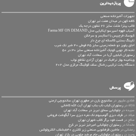
پربازدیدترین
تجهیزات آشپزخانه صنعتی
کافه کهن در میدان هفت تیر تهران
قالب پیتزا مثلث سایز 26 تفلون درجه یک
آسیاب قهوه اسپرسو ایتالیایی مدل Faema MF ON DEMAND
کیوسک فرچیپس با اسلایسر و سرخکن
تاپینگ بستنی کالسکه ای چرخ دار
اجاق پلوپز دو شعله زمینی سایز 45 قوطی 40 شیر تک ضرب
تخته کار چوبی کوچک آشپزخانه صنعتی سایز 30 در 50
رستوران کبابچی آریا در سعادت آباد تهران
ویتامینه بهار ترافیک در تهران آزادی تقاطع نواب
دستگاه پخت ترکیبی رشنال سلف کوکینگ مرکزی مدل 202
پرسش
شادی علیپور در
ساندویچ بارن در مطهری تهران ساندویچی ارمنی
arya در
رستوران کباب ناب بناب تهران آیت الله کاشانی
سپیده در
چلوکبابی سماق تبریز در سعادت آباد تهران
میلاد در
ظرف دیزی آلومینیوم تک نفره دیزی سرا آبگوشت فروشی
صالح در
فست فود برگر کلاب شهران تهران
ماندانا در
رستوران چلوکبابی امیرخیز تبریز در کرج
رمضانی در
ماشین ظرفشویی صنعتی زیر کانتری 540بشقاب الکترولوکس
وحید در
رستوران چلوکبابی حاج مرشد چلویی در بازار تهران