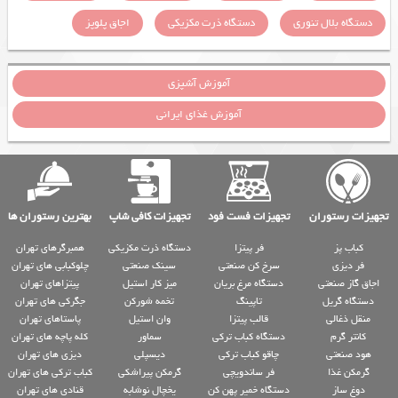
دستگاه بلال تنوری
دستگاه ذرت مکزیکی
اجاق پلوپز
آموزش آشپزی
آموزش غذای ایرانی
تجهیزات رستوران
تجهیزات فست فود
تجهیزات کافی شاپ
بهترین رستوران ها
کباب پز
فر پیتزا
دستگاه ذرت مکزیکی
همبرگرهای تهران
فر دیزی
سرخ کن صنعتی
سینک صنعتی
چلوکبابی های تهران
اجاق گاز صنعتی
دستگاه مرغ بریان
میز کار استیل
پیتزاهای تهران
دستگاه گریل
تاپینگ
تخمه شورکن
جگرکی های تهران
منقل ذغالی
قالب پیتزا
وان استیل
پاستاهای تهران
کانتر گرم
دستگاه کباب ترکی
سماور
کله پاچه های تهران
هود صنعتی
چاقو کباب ترکی
دیسپلی
دیزی های تهران
گرمکن غذا
فر ساندویچی
گرمکن پیراشکی
کباب ترکی های تهران
دوغ ساز
دستگاه خمیر پهن کن
یخچال نوشابه
قنادی های تهران