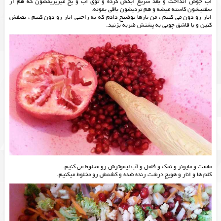
آب جوش انداخت و بعد سریع آبکش کرده و توی آب و یخ میریزیمشون که هم از
سفتیشون کاسته میشه و هم تردیشون باقی بمونه.
انار رو دون می کنیم ، من بارها توضیح دادم که به راحتی انار رو دون کنیم ، نصفش
کنین و با قاشق چوبی به پشتش ضربه بزنید.
ماست و مایونز و نمک و فلفل و آب لیموترش رو مخلوط می کنیم.
کلم ها و انار و هویج درشت رنده شده و کشمش رو مخلوط میکنیم.