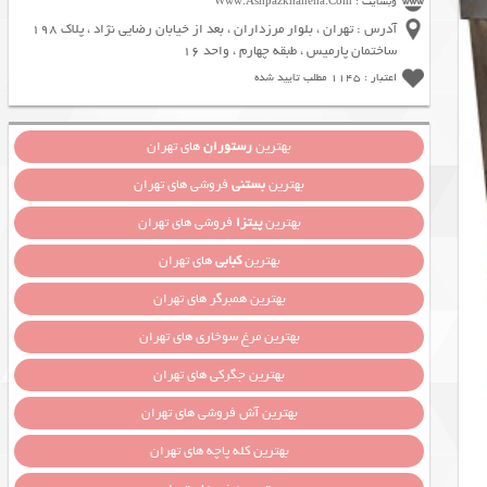
وبسایت : Www.Ashpazkhaneha.Com
آدرس : تهران ، بلوار مرزداران ، بعد از خیابان رضایی نژاد ، پلاک 198
ساختمان پارمیس ، طبقه چهارم ، واحد 16
اعتبار : 1145 مطلب تایید شده
بهترین
رستوران
های تهران
بهترین
بستنی
فروشی های تهران
بهترین
پیتزا
فروشی های تهران
بهترین
کبابی
های تهران
بهترین همبرگر های تهران
بهترین مرغ سوخاری های تهران
بهترین جگرکی های تهران
بهترین آش فروشی های تهران
بهترین کله پاچه های تهران