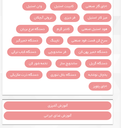
اجاق گاز صنعتی
کابینت استیل
وان استیل
میز کار استیل
فر دیزی
ترولی آبچکان
هود استیل صنعتی
کانتر گرم
دستگاه مرغ بریان
سرخ کن فست فود صنعتی
تاپینگ
دستگاه خمیرگیر
دستگاه خمیر پهن کن
فر ساندویچی
دستگاه کباب ترکی
دستگاه گریل
ساندویچ ساز
تخمه شور کن
یخچال نوشابه
دستگاه بلال تنوری
دستگاه ذرت مکزیکی
اجاق پلوپز
آموزش آشپزی
آموزش غذای ایرانی