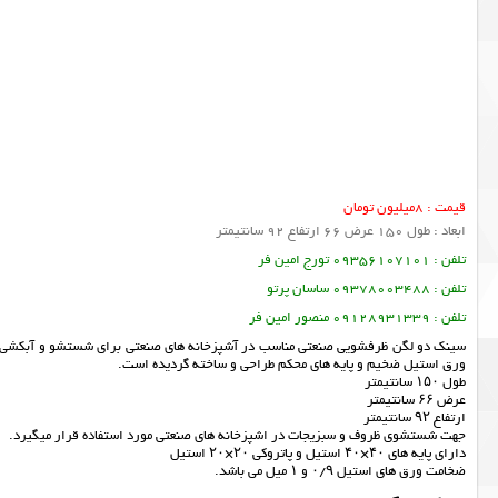
قیمت : 8میلیون تومان
ابعاد : طول 150 عرض 66 ارتفاع 92 سانتیمتر
تلفن : 09356107101 تورج امین فر
تلفن : 09378003488 ساسان پرتو
تلفن : 09128931339 منصور امین فر
سینک دو لگن ظرفشویی صنعتی مناسب در آشپزخانه های صنعتی برای شستشو و آبکشی ظر
ورق استیل ضخیم و پایه های محکم طراحی و ساخته گردیده است.
طول ۱۵۰ سانتیمتر
عرض ۶۶ سانتیمتر
ارتفاع ۹۲ سانتیمتر
جهت شستشوی ظروف و سبزیجات در اشپزخانه های صنعتی مورد استفاده قرار میگیرد.
دارای پایه های ۴۰×۴۰ استیل و پاتروکی ۲۰×۲۰ استیل
ضخامت ورق های استیل ۰/۹ و ۱ میل می باشد.