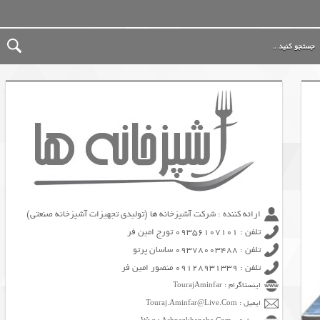
ارائه کننده : شرکت آشپزخانه ها (تولیدی تجهیزات آشپزخانه صنعتی)
تلفن : 09356107101 تورج امین فر
تلفن : 09378003488 ساسان پرتو
تلفن : 09128931339 منصور امین فر
اینستاگرام : TourajAminfar
ایمیل : Touraj.Aminfar@Live.Com