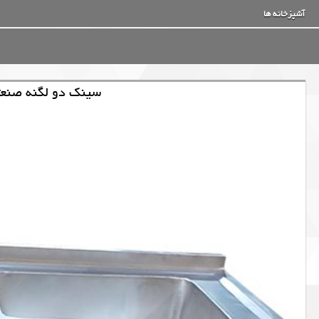
آشپزخانه ها
سینک دو لگنه صنع