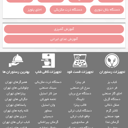
دستگاه بلال تنوری
دستگاه ذرت مکزیکی
اجاق پلوپز
آموزش آشپزی
آموزش غذای ایرانی
تجهیزات رستوران
تجهیزات فست فود
تجهیزات کافی شاپ
بهترین رستوران ها
کباب پز
فر پیتزا
دستگاه ذرت مکزیکی
همبرگرهای تهران
فر دیزی
سرخ کن صنعتی
سینک صنعتی
چلوکبابی های تهران
اجاق گاز صنعتی
دستگاه مرغ بریان
میز کار استیل
پیتزاهای تهران
دستگاه گریل
تاپینگ
تخمه شورکن
جگرکی های تهران
منقل ذغالی
قالب پیتزا
وان استیل
پاستاهای تهران
کانتر گرم
دستگاه کباب ترکی
سماور
کله پاچه های تهران
هود صنعتی
چاقو کباب ترکی
دیسپلی
دیزی های تهران
گرمکن غذا
فر ساندویچی
گرمکن پیراشکی
کباب ترکی های تهران
دوغ ساز
دستگاه خمیر پهن کن
یخچال نوشابه
قنادی های تهران