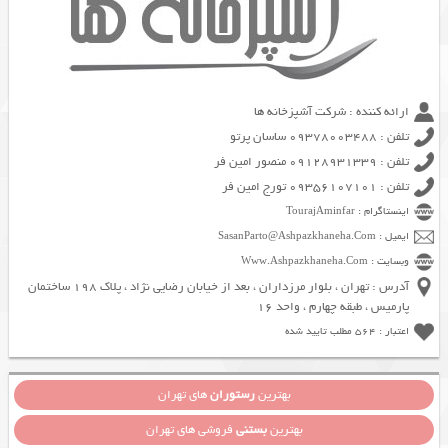
ارائه کننده : شرکت آشپزخانه ها
تلفن : 09378003488 ساسان پرتو
تلفن : 09128931339 منصور امین فر
تلفن : 09356107101 تورج امین فر
اینستاگرام : TourajAminfar
ایمیل : SasanParto@Ashpazkhaneha.Com
وبسایت : Www.Ashpazkhaneha.Com
آدرس : تهران ، بلوار مرزداران ، بعد از خیابان رضایی نژاد ، پلاک 198 ساختمان
پارمیس ، طبقه چهارم ، واحد 16
اعتبار : 564 مطلب تایید شده
بهترین
رستوران
های تهران
بهترین
بستنی
فروشی های تهران