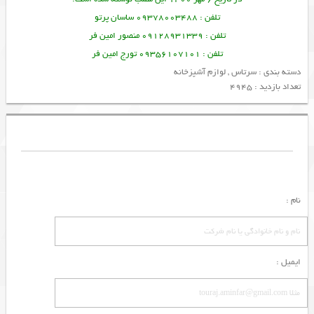
تلفن : 09378003488 ساسان پرتو
تلفن : 09128931339 منصور امین فر
تلفن : 09356107101 تورج امین فر
دسته بندی :
سرتاس
,
لوازم آشپزخانه
تعداد بازدید : 4945
نام :
ایمیل :