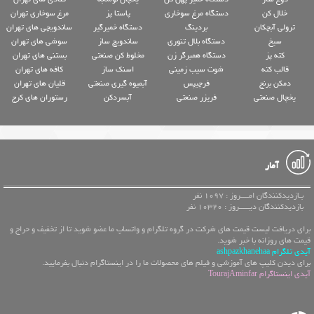
خلال کن
دستگاه مرغ سوخاری
پاستا پز
مرغ سوخاری تهران
ترولی آبچکان
بردینگ
دستگاه خمیرگیر
ساندویچی های تهران
سیخ
دستگاه بلال تنوری
ساندویچ ساز
سوشی های تهران
کته پز
دستگاه همبرگر زن
مخلوط کن صنعتی
بستنی های تهران
قالب کته
شوت سیب زمینی
اسنک ساز
کافه های تهران
دمکن برنج
فرچیپس
آبمیوه گیری صنعتی
قلیان های تهران
یخچال صنعتی
فریزر صنعتی
آبسردکن
رستوران های کرج
آمار
بـازدیدکنندگان امــــروز : 1097 نفر
بازدیدکنندگان دیـــــروز : 10320 نفر
برای دریافت لیست قیمت های شرکت در گروه تلگرام و واتساپ ما عضو شوید تا از تخفیف و حراج و
قیمت های روزانه با خبر شوید.
آیدی تلگرام ashpazkhanehaa
برای دیدن کلیپ های آموزشی و فیلم های محصولات ما را در اینستاگرام دنبال بفرمایید.
آیدی اینستاگرام TourajAminfar