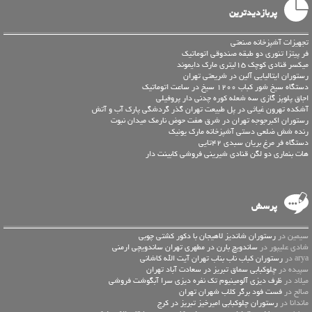
پربازدیدترین
تجهیزات آشپزخانه صنعتی
فر پیتزا تنوری دو طبقه صندوقی اتوماتیک
میکسر قنادی کوچک 15لیتری مارک دایموند
رستوران ایتالیایی آلین در شریعتی تهران
دستگاه سیخ شور کباب 1200 سیخ در ساعت اتوماتیک
اجاق پلوپز گازی سه شعله کوره چدنی دار پروفیلی
آشکده تهرون غیاثی در پل طبیعت تهران گذر گردشگی پارک آب و آتش
رستوران اکبرجوجه تهران در شرق هفت حوض نارمک میدان نبوت
رنده شش ضلعی دستی آشپزخانه مارک یونیک
دستگاه فر مرغ بریان سبدی 42تایی
هات بنماری دو لگن قنادی شیرینی فروشی کابینت دار
پرسش
سیمین در
رستوران شاندیز لاهیجان با دکور کشتی چوبی
شادی علیپور در
ساندویچ بارن در مطهری تهران ساندویچی ارمنی
arya در
رستوران کباب ناب بناب تهران آیت الله کاشانی
سپیده در
چلوکبابی سماق تبریز در سعادت آباد تهران
میلاد در
ظرف دیزی آلومینیوم تک نفره دیزی سرا آبگوشت فروشی
صالح در
فست فود برگر کلاب شهران تهران
ماندانا در
رستوران چلوکبابی امیرخیز تبریز در کرج