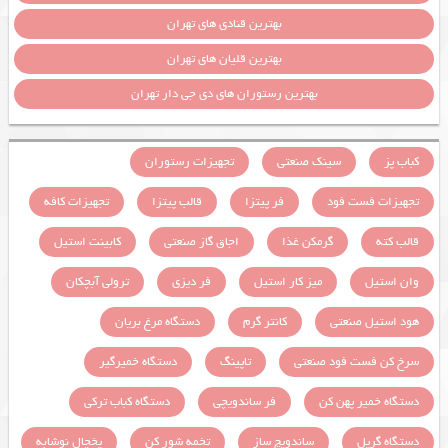
بهترین قنادی های تهران
بهترین قلیان های تهران
بهترین رستوران های دی جی دار تهران
کباب پز
سینک صنعتی
تجهیزات رستوران
تجهیزات فست فود
فر پیتزا
قالب پیتزا
تجهیزات کافه
قالب کته
گرمکن غذا
اجاق گاز صنعتی
کابینت استیل
وان استیل
میز کار استیل
فر دیزی
ترولی آبچکان
هود استیل صنعتی
کانتر گرم
دستگاه مرغ بریان
سرخ کن فست فود صنعتی
تاپینگ
دستگاه خمیرگیر
دستگاه خمیر پهن کن
فر ساندویچی
دستگاه کباب ترکی
دستگاه گریل
ساندویچ ساز
تخمه شور کن
یخچال نوشابه