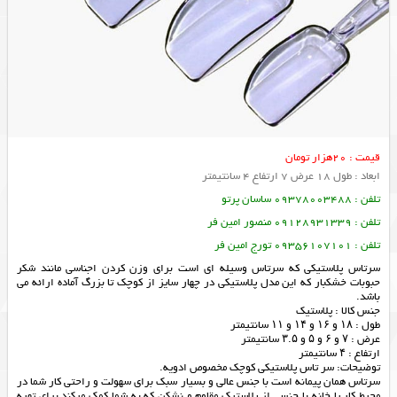
قیمت : 20هزار تومان
ابعاد : طول 18 عرض 7 ارتفاع 4 سانتیمتر
تلفن : 09378003488 ساسان پرتو
تلفن : 09128931339 منصور امین فر
تلفن : 09356107101 تورج امین فر
سرتاس پلاستیکی که سرتاس وسیله ای است برای وزن کردن اجناسی مانند شکر
حبوبات خشکبار که این مدل پلاستیکی در چهار سایز از کوچک تا بزرگ آماده ارائه می
باشد.
جنس کالا : پلاستیک
طول : ۱۸ و ۱۶ و ۱۴ و ۱۱ سانتیمتر
عرض : ۷ و ۶ و ۵ و ۳.۵ سانتیمتر
ارتفاع : ۴ سانتیمتر
توضیحات: سر تاس پلاستیکی کوچک مخصوص ادویه.
سرتاس همان پیمانه است با جنس عالی و بسیار سبک برای سهولت و راحتی کار شما در
محیط کار یا خانه با جنسی از پلاستیک مقاوم و نشکن که به شما کمک میکند برای تهیه