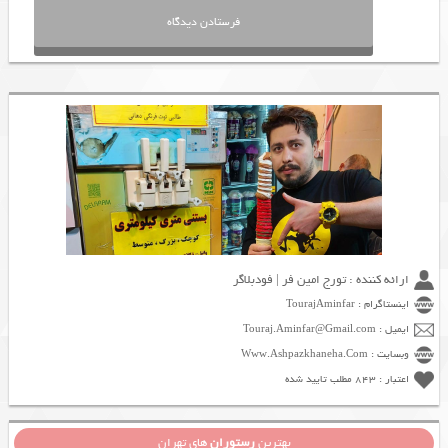
ارائه کننده : تورج امین فر | فودبلاگر
اینستاگرام : TourajAminfar
ایمیل : Touraj.Aminfar@Gmail.com
وبسایت : Www.Ashpazkhaneha.Com
اعتبار : 843 مطلب تایید شده
بهترین
رستوران
های تهران