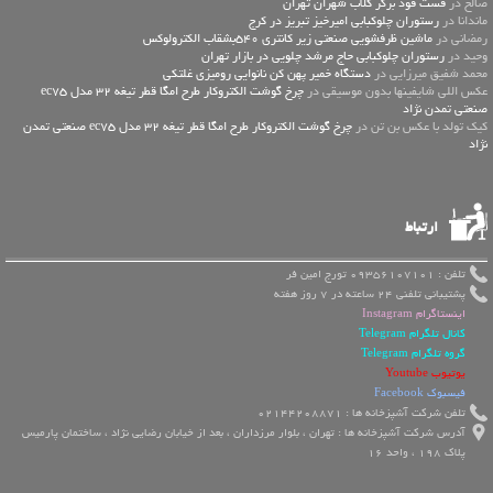
صالح در
فست فود برگر کلاب شهران تهران
ماندانا در
رستوران چلوکبابی امیرخیز تبریز در کرج
رمضانی در
ماشین ظرفشویی صنعتی زیر کانتری 540بشقاب الکترولوکس
وحید در
رستوران چلوکبابی حاج مرشد چلویی در بازار تهران
محمد شفیق میرزایی در
دستگاه خمیر پهن کن نانوایی رومیزی غلتکی
عكس اللي شايفينها بدون موسيقى در
چرخ گوشت الکتروکار طرح امگا قطر تیغه 32 مدل ec75
صنعتی تمدن نژاد
کیک تولد با عکس بن تن در
چرخ گوشت الکتروکار طرح امگا قطر تیغه 32 مدل ec75 صنعتی تمدن
نژاد
ارتباط
تلفن : 09356107101 تورج امین فر
پشتیبانی تلفنی 24 ساعته در 7 روز هفته
اینستاگرام Instagram
کانال تلگرام Telegram
گروه تلگرام Telegram
یوتیوب Youtube
فیسبوک Facebook
تلفن شرکت آشپزخانه ها : 02144208871
آدرس شرکت آشپزخانه ها : تهران ، بلوار مرزداران ، بعد از خیابان رضایی نژاد ، ساختمان پارمیس
پلاک 198 ، واحد 16