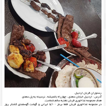
رستوران قربان اردبیل
آدرس : اردبیل خیابان سعدی ، چهارراه باغمیشه ، نرسیده به پل سعدی
هدف مجموعه غذاخوری قربان تغذیه سالم شماست.
در مجموعه غذاخوری قربان فقط برنج ۱۰۰% ایرانی و گوشت گوسفندی کشتار روز