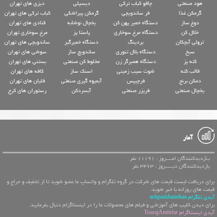
هود صنعتی
چاقو کباب ترکی
دیسپلی
دیزی های تهران
گرمکن غذا
فر ساندویچی
گرمکن پیراشکی
کباب ترکی های تهران
دوغ ساز
دستگاه خمیر پهن کن
یخچال نوشابه
قنادی های تهران
خلال کن
دستگاه مرغ سوخاری
پاستا پز
مرغ سوخاری تهران
ترولی آبچکان
بردینگ
دستگاه خمیرگیر
ساندویچی های تهران
سیخ
دستگاه بلال تنوری
ساندویچ ساز
سوشی های تهران
کته پز
دستگاه همبرگر زن
مخلوط کن صنعتی
بستنی های تهران
قالب کته
شوت سیب زمینی
اسنک ساز
کافه های تهران
دمکن برنج
فرچیپس
آبمیوه گیری صنعتی
قلیان های تهران
یخچال صنعتی
فریزر صنعتی
آبسردکن
رستوران های کرج
آمار
بـازدیدکنندگان امــــروز : 11191 نفر
بازدیدکنندگان دیـــــروز : 3463 نفر
برای دریافت لیست قیمت های شرکت در گروه تلگرام و واتساپ ما عضو شوید تا از تخفیف و حراج و
قیمت های روزانه با خبر شوید.
آیدی تلگرام ashpazkhanehaa
برای دیدن کلیپ های آموزشی و فیلم های محصولات ما را در اینستاگرام دنبال بفرمایید.
آیدی اینستاگرام TourajAminfar