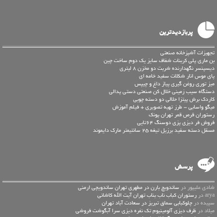
پربازدیدترین
تجهیزات آشپزخانه صنعتی
بن ماری پلی کربنات شفاف سایز یک دوم ساخت چین
دیسپنسر نگهدارنده شربت دو مخزن 8 لیتری
پای موس انار شکلات سفید خامه ای
میز توری روغن گیری پیاز داغ و چیپس
دستگاه سیب زمینی خلال کن صنعتی دستی پدالی
کاردک برش پیتزا حلالی دو دسته چوبی
میگو واسابی – طرز تهیه تصویری + فیلم آموزش
رستوران قرص قمر تهران پونک
فروش فر دیزی پزی دوسنگ 64تایی
مسقل دسته سفید برزیل تیغه 25 سانتیمتر مارک دایموند
پرسش
شادی علیپور در
ساندویچ بارن در مطهری تهران ساندویچی ارمنی
arya در
رستوران کباب ناب بناب تهران آیت الله کاشانی
سپیده در
چلوکبابی سماق تبریز در سعادت آباد تهران
میلاد در
ظرف دیزی آلومینیوم تک نفره دیزی سرا آبگوشت فروشی