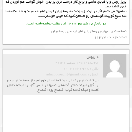
بریز روش و با كبابای مشتی و برنج كار درست بزن بر بدن. خوش گوشت هم آوردن كه
فوق العاده بود.
پیشنهاد می کنیم اگر در اردبیل بودید به رستوران قربان تشریف ببرید و کباب کاسه با
سه سیخ کوبیده گوسفندی رو امتحان کنید که خیلی خوشمزست.
در تاریخ 18 شهریور 1400 این مطلب نوشته شده است.
دسته بندی :
بهترین رستوران های اردبیل
,
رستوران
تعداد بازدید : 11377
داریوش
1401/05/28 ساعت 21:41
تلفن : 09141040998
ایمیل : adacobroach@gmail.com
بی کیفیت ترین غذایی بود که تا بحال خوردم و از همه بد تر مردم
را گول میزند دختر گذاشتن کبابها در دیس آنها را میکنه داخل
کاسه و میگه کاسه کباب افتضاح بود افتضاح