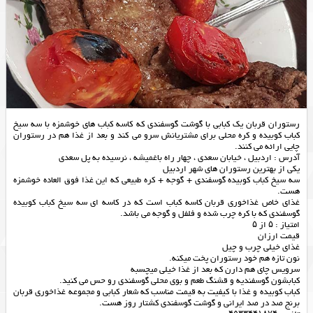
رستوران قربان یک کبابی با گوشت گوسفندی که کاسه کباب های خوشمزه با سه سیخ
کباب کوبیده و کره محلی برای مشتریانش سرو می کند و بعد از غذا هم در رستوران
چایی ارائه می کنند.
آدرس : اردبیل ، خیابان سعدی ، چهار راه باغمیشه ، نرسیده به پل سعدی
یکی از بهترین رستوران های شهر اردبیل
سه سیخ کباب کوبیده گوسفندی + گوجه + کره طبیعی که این غذا فوق العاده خوشمزه
هست.
غذای خاص غذاخوری قربان کاسه کباب است که در کاسه ای سه سیخ کباب کوبیده
گوسفندی که با کره چرب شده و فلفل و گوجه می باشد.
امتیاز : ۵ از ۵
قیمت ارزان
غذای خیلی چرب و چیل
نون تازه هم خود رستوران پخت میکنه.
سرویس چای هم دارن که بعد از غذا خیلی میچسبه
کبابشون گوسفندیه و قشنگ طعم و بوی محلی گوسفندی رو حس می کنید.
کباب کوبیده و غذا با کیفیت به قیمت مناسب که شعار کبابی و مجموعه غذاخوری قربان
برنج صد در صد ایرانی و گوشت گوسفندی کشتار روز هست.