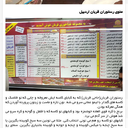
منوی رستوران قربان اردبیل
رستوران قربان(حاجی قربان) كه به كبابای كاسه ایش معروفه و چایی كه تو فلاسك و
كاسه های گلدار با لیمو عمانی سرو می شه. نون تازه و ماست و زیتون پرورده آوردن كه
همگی معركه بودن.
برنج با كره فوق العاده خوشمزه بود و كبابهای تو كاسه كه با فلفل و گوجه و كره سرو می
شد هوش از سر آدم می برد.
كبابهای تو كاسه رو هم می تونی انتخاب كنی. مثلا می تونین سه سیخ كوبیده بگیرین یا
سه سیخ چنجه یا میكس كوبیده و چنجه و جوجه و كوبیده بختیاری بگیرین. سماق رو