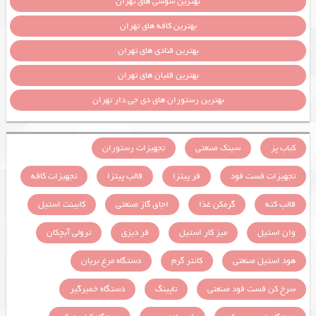
بهترین سوشی های تهران
بهترین کافه های تهران
بهترین قنادی های تهران
بهترین قلیان های تهران
بهترین رستوران های دی جی دار تهران
کباب پز
سینک صنعتی
تجهیزات رستوران
تجهیزات فست فود
فر پیتزا
قالب پیتزا
تجهیزات کافه
قالب کته
گرمکن غذا
اجاق گاز صنعتی
کابینت استیل
وان استیل
میز کار استیل
فر دیزی
ترولی آبچکان
هود استیل صنعتی
کانتر گرم
دستگاه مرغ بریان
سرخ کن فست فود صنعتی
تاپینگ
دستگاه خمیرگیر