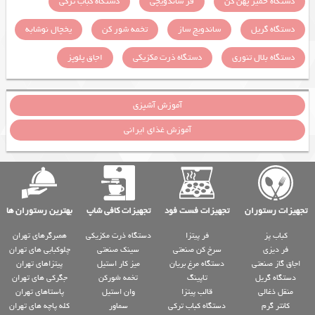
دستگاه خمیر پهن کن
فر ساندویچی
دستگاه کباب ترکی
دستگاه گریل
ساندویچ ساز
تخمه شور کن
یخچال نوشابه
دستگاه بلال تنوری
دستگاه ذرت مکزیکی
اجاق پلوپز
آموزش آشپزی
آموزش غذای ایرانی
تجهیزات رستوران
تجهیزات فست فود
تجهیزات کافی شاپ
بهترین رستوران ها
کباب پز
فر پیتزا
دستگاه ذرت مکزیکی
همبرگرهای تهران
فر دیزی
سرخ کن صنعتی
سینک صنعتی
چلوکبابی های تهران
اجاق گاز صنعتی
دستگاه مرغ بریان
میز کار استیل
پیتزاهای تهران
دستگاه گریل
تاپینگ
تخمه شورکن
جگرکی های تهران
منقل ذغالی
قالب پیتزا
وان استیل
پاستاهای تهران
کانتر گرم
دستگاه کباب ترکی
سماور
کله پاچه های تهران