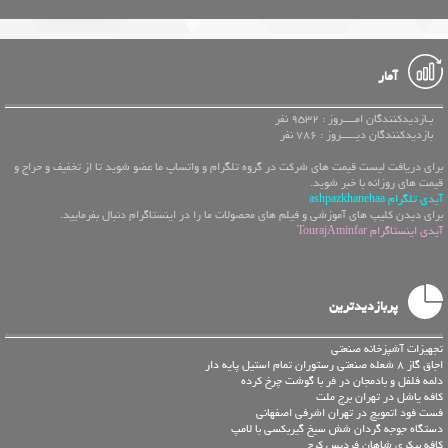
آمار
بـازدیدکنندگان امــــروز : 9532 نفر
بازدیدکنندگان دیـــــروز : 786 نفر
برای دریافت لیست قیمت های شرکت در گروه تلگرام و واتساپ ما عضو شوید تا از تخفیف و حراج و
قیمت های روزانه با خبر شوید.
آیدی تلگرام ashpazkhanehaa
برای دیدن کلیپ های آموزشی و فیلم های محصولات ما را در اینستاگرام دنبال بفرمایید.
آیدی اینستاگرام TourajAminfar
پربازدیدترین
تجهیزات آشپزخانه صنعتی
اجاق گاز 8 شعله صنعتی رستوران تمام استیل پایه دار
دلمه فلفل و بادمجان در فر با گوشت چرخ کرده
کافه یاشل در تهران برج ملت
فست فود اتمویچ در تهران اشرفی اصفهانی
دستگاه جوجه گردان شش سیخ گیربکسی با لامپ
کافه بیکری شاهان فردیس کرج