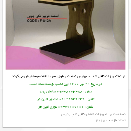
ارائه
تجهیزات کافی شاپ
با بهترین کیفیت و طول عمر بالا تقدیم مشتریان می گردد.
در تاریخ 29 تیر 1400 این مطلب نوشته شده است.
تلفن : 09378003488 ساسان پرتو
تلفن : 09128931339 منصور امین فر
تلفن : 09356107101 تورج امین فر
دسته بندی :
تجهیزات کافه و کافی شاپ
,
دریپر
تعداد بازدید : 2218