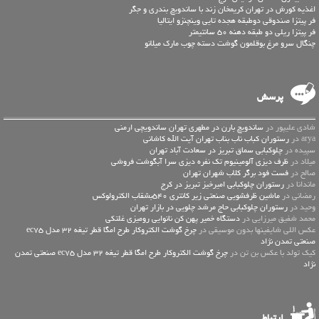
اغذیه کورش در تهران کریمخان زند با ساندویچ بندری و جگر
فر پیتزا صندوقی دوطبقه هجده تایی وینچنزو ایتالیا
فر پیتزا ریلی دو طبقه دهنه 50 سانتیمتر
چنگال سرو مرغ بوقلمون گوشت دسته چوب مارک میلانو
پرسش
شادی علیپور در
ساندویچ بارن در مطهری تهران ساندویچی ارمنی
arya در
رستوران کباب ناب بناب تهران آیت الله کاشانی
سپیده در
چلوکبابی سماق تبریز در سعادت آباد تهران
میلاد در
ظرف دیزی آلومینیوم تک نفره دیزی سرا آبگوشت فروشی
صالح در
فست فود برگر کلاب شهران تهران
ماندانا در
رستوران چلوکبابی امیرخیز تبریز در کرج
رمضانی در
ماشین ظرفشویی صنعتی زیر کانتری 540بشقاب الکترولوکس
وحید در
رستوران چلوکبابی حاج مرشد چلویی در بازار تهران
محمد شفیق میرزایی در
دستگاه خمیر پهن کن نانوایی رومیزی غلتکی
عكس اللي شايفينها بدون موسيقى در
چرخ گوشت الکتروکار طرح امگا قطر تیغه 32 مدل ec75
صنعتی تمدن نژاد
کیک تولد با عکس بن تن در
چرخ گوشت الکتروکار طرح امگا قطر تیغه 32 مدل ec75 صنعتی تمدن
نژاد
ارتباط