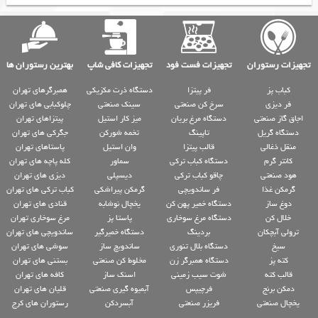
تجهیزات رستوران
تجهیزات فست فود
تجهیزات کافی شاپ
بهترین رستوران ها
کباب پز
فر پیتزا
دستگاه ذرت مکزیکی
همبرگرهای تهران
فر دیزی
سرخ کن صنعتی
سینک صنعتی
چلوکبابی های تهران
اجاق گاز صنعتی
دستگاه مرغ بریان
میز کار استیل
پیتزاهای تهران
دستگاه گریل
تاپینگ
تخمه شورکن
جگرکی های تهران
منقل ذغالی
قالب پیتزا
وان استیل
پاستاهای تهران
کانتر گرم
دستگاه کباب ترکی
سماور
کله پاچه های تهران
هود صنعتی
چاقو کباب ترکی
دیسپلی
دیزی های تهران
گرمکن غذا
فر ساندویچی
گرمکن پیراشکی
کباب ترکی های تهران
دوغ ساز
دستگاه خمیر پهن کن
یخچال نوشابه
قنادی های تهران
خلال کن
دستگاه مرغ سوخاری
پاستا پز
مرغ سوخاری تهران
ترولی آبچکان
بردینگ
دستگاه خمیرگیر
ساندویچی های تهران
سیخ
دستگاه بلال تنوری
ساندویچ ساز
سوشی های تهران
کته پز
دستگاه همبرگر زن
مخلوط کن صنعتی
بستنی های تهران
قالب کته
شوت سیب زمینی
اسنک ساز
کافه های تهران
دمکن برنج
فرچیپس
آبمیوه گیری صنعتی
قلیان های تهران
یخچال صنعتی
فریزر صنعتی
آبسردکن
رستوران های کرج