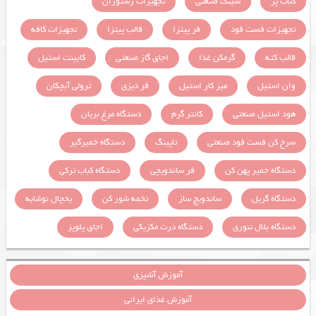
کباب پز
سینک صنعتی
تجهیزات رستوران
تجهیزات فست فود
فر پیتزا
قالب پیتزا
تجهیزات کافه
قالب کته
گرمکن غذا
اجاق گاز صنعتی
کابینت استیل
وان استیل
میز کار استیل
فر دیزی
ترولی آبچکان
هود استیل صنعتی
کانتر گرم
دستگاه مرغ بریان
سرخ کن فست فود صنعتی
تاپینگ
دستگاه خمیرگیر
دستگاه خمیر پهن کن
فر ساندویچی
دستگاه کباب ترکی
دستگاه گریل
ساندویچ ساز
تخمه شور کن
یخچال نوشابه
دستگاه بلال تنوری
دستگاه ذرت مکزیکی
اجاق پلوپز
آموزش آشپزی
آموزش غذای ایرانی