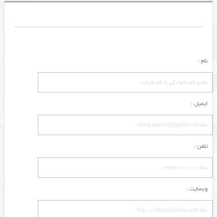
نام :
ایمیل :
تلفن :
وبسایت :