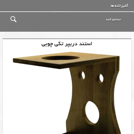
آشپزخانه ها
استند دریپر تکی چوبی