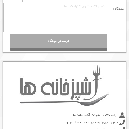
دیدگاه :
ارائه کننده : شرکت آشپزخانه ها
تلفن : 09378003488 ساسان پرتو