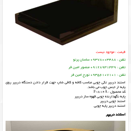
قیمت : موجود نیست
تلفن : 09378003488 ساسان پرتو
تلفن : 09128931339 منصور امین فر
تلفن : 09356107101 تورج امین فر
استند دریپر تکی چوبی مناسب کافه و کافی شاپ جهت قرار دادن دستگاه دریپر روی
پایه از جنس چوب می باشد.
کد محصول : F-812A
پایه نگهدارنده چوبی قهوه ساز دریپر
استند چوبی دریپر
استند دريپر پايه چوبي
استند دریپر