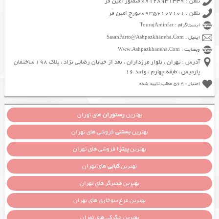
تلفن : 09128931339 منصور امین فر
تلفن : 09356107101 تورج امین فر
اینستاگرام : TourajAminfar
ایمیل : SasanParto@Ashpazkhaneha.Com
وبسایت : Www.Ashpazkhaneha.Com
آدرس : تهران ، بلوار مرزداران ، بعد از خیابان رضایی نژاد ، پلاک 198 ساختمان
پارمیس ، طبقه چهارم ، واحد 16
اعتبار : 564 مطلب تایید شده
بهترین
رستوران
های تهران
بهترین
بستنی
فروشی های تهران
بهترین
پیتزا
فروشی های تهران
بهترین
کبابی
های تهران
بهترین همبرگر های تهران
بهترین مرغ سوخاری های تهران
بهترین جگرکی های تهران