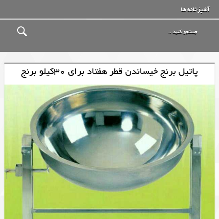
آشپزخانه ها
پاتیل برنج خیساندن قطر هفتاد برای 30کیلو برنج