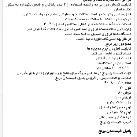
قابلیت گردش دورانی به واسطه استفاده از ۲ عدد یاطاقان و ضامن نگهداره به منظور
تخلیه آسان
قابل طراحی و تولید در ابعاد استاندارد و سفارشی مطابق درخواست مشتری
در دو سایز : دهنه ۸۰ سانت و دهنه ۸۰ سانت
اسکلت دستگاه ساخته شده از قوطی استنلس استیل ۴۰*۴۰
وان پاتیل ساخته شده از ورق استنلس استیل به ضخامت ۱/۵ میلی متر
دستگاه تماما از ورق استیل ساخته شده است
از نظر بهداشتی کاملا مورد تائید است.
عدم دور ریز برنج
قابلیت افزودن چرخ به پایه ها
فضای کمتری اشغال می کند.
قابیلت قراردادن آبکش
ابعاد و انواع دستگاه ها
۱۱۰*۹۲*۱۰۰ سانتی متر
جهت خیساندن برنج در مقیاس بزرگ برای مطبخ و رستوران و تالار های پذیرایی
ضمانت و خدمات پس از فروش پاتیل خیساندن برنج
ابعاد ۱۲۰-۸۰-۹۰
طول ۷۰
عرض ۸۰
ارتفاع ۱۰۰
وزن ۵۰ کیلوگرم
نوع جنس تمام استیل
نوع رنگ نقره یی
درجه کیفی بسیار عالی
کاربرد خیساندن برنج
پاتیل خیساندن برنج