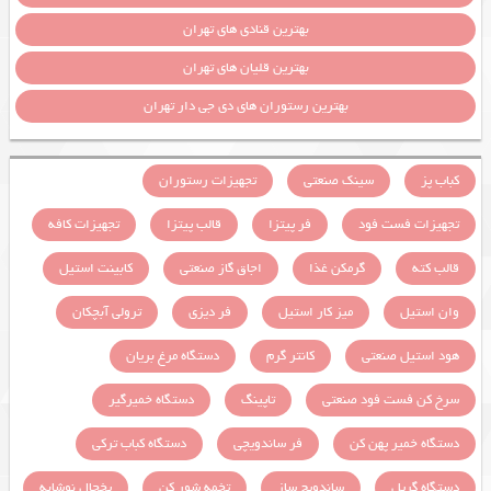
بهترین قنادی های تهران
بهترین قلیان های تهران
بهترین رستوران های دی جی دار تهران
کباب پز
سینک صنعتی
تجهیزات رستوران
تجهیزات فست فود
فر پیتزا
قالب پیتزا
تجهیزات کافه
قالب کته
گرمکن غذا
اجاق گاز صنعتی
کابینت استیل
وان استیل
میز کار استیل
فر دیزی
ترولی آبچکان
هود استیل صنعتی
کانتر گرم
دستگاه مرغ بریان
سرخ کن فست فود صنعتی
تاپینگ
دستگاه خمیرگیر
دستگاه خمیر پهن کن
فر ساندویچی
دستگاه کباب ترکی
دستگاه گریل
ساندویچ ساز
تخمه شور کن
یخچال نوشابه