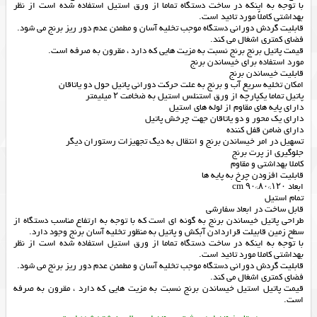
با توجه به اینکه در ساخت دستگاه تماما از ورق استیل استفاده شده است از نظر
بهداشتی کاملاً مورد تائید است.
قابلیت گردش دورانی دستگاه موجب تخلیه آسان و مطمئن عدم دور ریز برنج می شود.
فضای کمتری اشغال می کند.
قیمت پاتیل برنج برنج نسبت به مزیت هایی که دارد ، مقرون به صرفه است.
مورد استفاده برای خیساندن برنج
قابلیت خیساندن برنج
امکان تخلیه سریع آب و برنج به علت حرکت دورانی پاتیل حول دو یاتاقان
پاتیل تماما یکپارچه از ورق استنلس استیل به ضخامت ۲ میلیمتر
دارای پایه های مقاوم از لوله های استیل
دارای یک محور و دو یاتاقان جهت چرخش پاتیل
دارای ضامن قفل کننده
تسهیل در امر خیساندن برنج و انتقال به دیگ تجهیزات رستوران دیگر
جلوگیری از پرت برنج
کاملا بهداشتی و مقاوم
قابلیت افزودن چرخ به پایه ها
ابعاد ۱۲۰*۸۰*۹۰ cm
تمام استیل
قابل ساخت در ابعاد سفارشی
طراحی پاتیل خیساندن برنج به گونه ای است که با توجه به ارتفاع مناسب دستگاه از
سطح زمین قابیلت قراردادن آبکش و پاتیل به منظور تخلیه آسان برنج وجود دارد.
با توجه به اینکه در ساخت دستگاه تماما از ورق استیل استفاده شده است از نظر
بهداشتی کاملا مورد تائید است.
قابلیت گردش دورانی دستگاه موجب تخلیه آسان و مطمئن عدم دور ریز برنج می شود.
فضای کمتری اشغال می کند.
قیمت پاتیل استیل خیساندن برنج نسبت به مزیت هایی که دارد ، مقرون به صرفه
است.