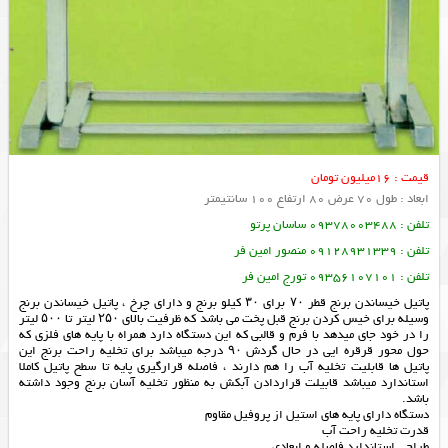
قیمت : 16میلیون تومان
ابعاد : طول 70 عرض 80 ارتفاع 100 سانتیمتر
تلفن : 09378003488 ساسان پرتو
تلفن : 09128931339 منصور امین فر
تلفن : 09356107101 تورج امین فر
پاتیل خیساندن برنج قطر ۷۰ برای ۳۰ کیلو برنج و دارای چرخ ، پاتیل خیساندن برنج
وسیله برای خیس کردن برنج قبل پخت می باشد که ظرفیت بالای ۲۵۰ لیتر تا ۵۰۰ لیتر
را در خود جای میدهد با فرم و قالبی که این دستگاه دارد همراه با پایه های فلزی که
حول محور قرقره ایی در حال گردش ۹۰ درجه میباشد برای تخلیه راحت برنج این
پاتیل ها قابلیت تخلیه آب را هم دارند ، فاصله قرارگیری پایه تا سطح پاتیل کاملا
استاندارد میباشد قابیلت قراردادن آبکش به منظور تخلیه آسان برنج وجود داشته
باشد.
دستگاه دارای پایه های استیل از پروفیل مقاوم
قدرت تخلیه راحت آب
طراحی استاندارد فاصله و ابعادی