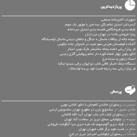
پربازدیدترین
تجهیزات آشپزخانه صنعتی
آبسردکن استیل تمام نگیر سه شیر با موتور یک سوم
طبقه بندی فروشگاهی قفسه بندی استیل سردخانه
پیتزا فروشی ناخدا در تهران مرزداران
سوئه چاله از ییلاقات ماسال + جنگل و جاهای دیدنی ماسال اولسبلنگاه
آشکده کوهستان هیزمی عمو مجید در کندوان جاده چالوس
فر پیتزا ریلی دهنه پنجاه سانتیمتر مارک نوین استار
اجاق پلوپز چهار شعله کوره دار تمام پروفیلی گازی زمینی
اسنک زیتون و سینه مرغ
دستگاه میلک شیکر کافی شاپ دو لیوان برقی سیدو ایتالیا
فر پیتزا ریلی سه ردیفه فست فود پرسه لواسانات
پرسش
سیمین در
رستوران شاندیز لاهیجان با دکور کشتی چوبی
شادی علیپور در
ساندویچ بارن در مطهری تهران ساندویچی ارمنی
arya در
رستوران کباب ناب بناب تهران آیت الله کاشانی
سپیده در
چلوکبابی سماق تبریز در سعادت آباد تهران
میلاد در
ظرف دیزی آلومینیوم تک نفره دیزی سرا آبگوشت فروشی
صالح در
فست فود برگر کلاب شهران تهران
ماندانا در
رستوران چلوکبابی امیرخیز تبریز در کرج