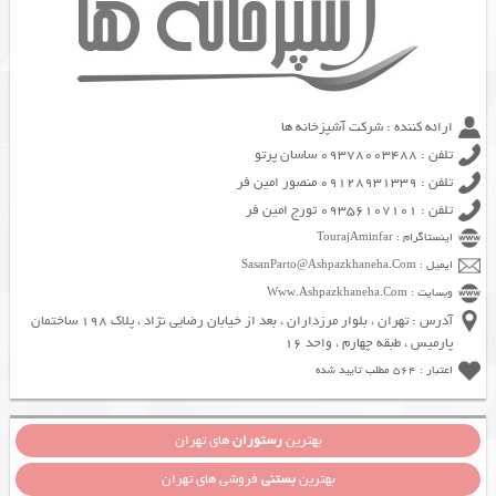
ارائه کننده : شرکت آشپزخانه ها
تلفن : 09378003488 ساسان پرتو
تلفن : 09128931339 منصور امین فر
تلفن : 09356107101 تورج امین فر
اینستاگرام : TourajAminfar
ایمیل : SasanParto@Ashpazkhaneha.Com
وبسایت : Www.Ashpazkhaneha.Com
آدرس : تهران ، بلوار مرزداران ، بعد از خیابان رضایی نژاد ، پلاک 198 ساختمان
پارمیس ، طبقه چهارم ، واحد 16
اعتبار : 564 مطلب تایید شده
بهترین
رستوران
های تهران
بهترین
بستنی
فروشی های تهران