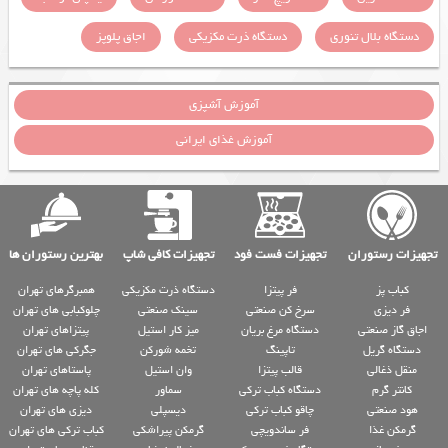
دستگاه بلال تنوری
دستگاه ذرت مکزیکی
اجاق پلوپز
آموزش آشپزی
آموزش غذای ایرانی
تجهیزات رستوران
تجهیزات فست فود
تجهیزات کافی شاپ
بهترین رستوران ها
کباب پز
فر پیتزا
دستگاه ذرت مکزیکی
همبرگرهای تهران
فر دیزی
سرخ کن صنعتی
سینک صنعتی
چلوکبابی های تهران
اجاق گاز صنعتی
دستگاه مرغ بریان
میز کار استیل
پیتزاهای تهران
دستگاه گریل
تاپینگ
تخمه شورکن
جگرکی های تهران
منقل ذغالی
قالب پیتزا
وان استیل
پاستاهای تهران
کانتر گرم
دستگاه کباب ترکی
سماور
کله پاچه های تهران
هود صنعتی
چاقو کباب ترکی
دیسپلی
دیزی های تهران
گرمکن غذا
فر ساندویچی
گرمکن پیراشکی
کباب ترکی های تهران