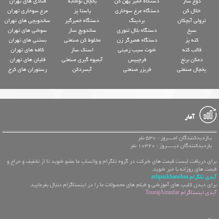
دوغ ساز
دستگاه خمیر پهن کن
یخچال نوشابه
قنادی های تهران
خلال کن
دستگاه مرغ سوخاری
پاستا پز
مرغ سوخاری تهران
ترولی آبچکان
بردینگ
دستگاه خمیرگیر
ساندویچی های تهران
سیخ
دستگاه بلال تنوری
ساندویچ ساز
سوشی های تهران
کته پز
دستگاه همبرگر زن
مخلوط کن صنعتی
بستنی های تهران
قالب کته
شوت سیب زمینی
اسنک ساز
کافه های تهران
دمکن برنج
فرچیپس
آبمیوه گیری صنعتی
قلیان های تهران
یخچال صنعتی
فریزر صنعتی
آبسردکن
رستوران های کرج
آمار
بـازدیدکنندگان امــــروز : 530 نفر
بازدیدکنندگان دیـــــروز : 10320 نفر
برای دریافت لیست قیمت های شرکت در گروه تلگرام و واتساپ ما عضو شوید تا از تخفیف و حراج و
قیمت های روزانه با خبر شوید.
آیدی تلگرام ashpazkhanehaa
برای دیدن کلیپ های آموزشی و فیلم های محصولات ما را در اینستاگرام دنبال بفرمایید.
آیدی اینستاگرام TourajAminfar