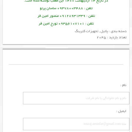
در تاریخ 14 اردیبهشت 1400 این مطلب نوشته شده است.
تلفن : 09378003488 ساسان پرتو
تلفن : 09128931339 منصور امین فر
تلفن : 09356107101 تورج امین فر
دسته بندی :
پاتیل
,
تجهیزات کترینگ
تعداد بازدید : 2045
نام :
ایمیل :