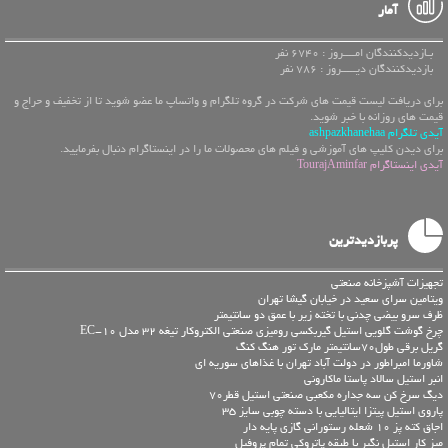
آمار
بـازدیدکنندگان امــــروز : 6740 نفر
بازدیدکنندگان دیـــــروز : 786 نفر
برای دریافت لیست قیمت های شرکت در گروه تلگرام و واتساپ ما عضو شوید تا از تخفیف و حراج و
قیمت های روزانه با خبر شوید.
آیدی تلگرام ashpazkhanehaa
برای دیدن کلیپ های آموزشی و فیلم های محصولات ما را در اینستاگرام دنبال بفرمایید.
آیدی اینستاگرام TourajAminfar
پربازدیدترین
تجهیزات آشپزخانه صنعتی
ویتامین سرای سعید در خیابان گیشا تهران
ظرف سرو بیضی چدنی با تخته زیر با عمق دو سانتیمتر
چرخ گوشت گلویی استیل گیربکسی رومیزی صنعتی الکتروکار تیغه 32 مدل EC-10
گریل برقی طول70سانتیمتر مارک تور هنگ کنگ
شاورما امبراطور در دولت آباد تهران با غذاهای سوریه ای
انبر استیل سالاد پاستا ماکارونی
دیگ سرخ کن سه جداره مکعبی صنعتی استیل قطر70
پاروی استیل پیتزا ایتالیایی با دسته چوبی سایز 35
اجاق کته پز 10 شعله رستورانی گازی پایه دار
میز کار استیل نگیر با طبقه پاتروکی تمام پروفیل