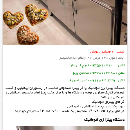
قیمت : 20میلیون تومان
ابعاد : طول 140 عرض 80 ارتفاع 50 سانتیمتر
تلفن : 09356107101 تورج امین فر
تلفن : 09378003488 ساسان پرتو
تلفن : 09128931339 منصور امین فر
دستگاه پیتزا زن اتوماتیک یا فر پیتزا صندوقی مناسب در رستوران ایتالیایی و فست
فودهای کوچک مدارس بوفه ورزشگاه ها و یا برای پخت پیتزاهای مخصوص ایتالیایی و
امریکایی می باشد.
فر های پیتزای اتوماتیک
جهت پخت انواع پیتزا ایتالیایی و امریکایی.
فر های پیتزا۵۰×۸۰×۱۴۰ سانتیمتر یک طبقه…۹۰×۸۰×۱۴۰ سانتیمتر دو طبقه
دستگاه پیتزا زن اتوماتیک