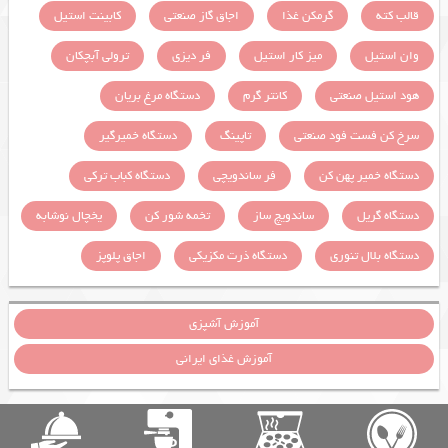
قالب کته
گرمکن غذا
اجاق گاز صنعتی
کابینت استیل
وان استیل
میز کار استیل
فر دیزی
ترولی آبچکان
هود استیل صنعتی
کانتر گرم
دستگاه مرغ بریان
سرخ کن فست فود صنعتی
تاپینگ
دستگاه خمیرگیر
دستگاه خمیر پهن کن
فر ساندویچی
دستگاه کباب ترکی
دستگاه گریل
ساندویچ ساز
تخمه شور کن
یخچال نوشابه
دستگاه بلال تنوری
دستگاه ذرت مکزیکی
اجاق پلوپز
آموزش آشپزی
آموزش غذای ایرانی