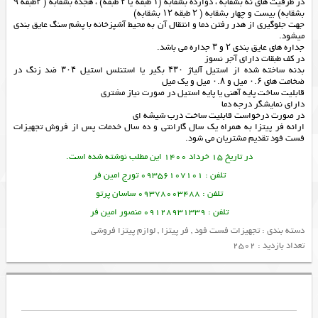
در ظرفیت های نه بشقابه ، دوازده بشقابه (۱ طبقه یا ۲ طبقه) ، هجده بشقابه ( ۲طبقه ۹
بشقابه) بیست و چهار بشقابه ( ۲ طبقه ۱۲ بشقابه)
جهت جلوگیری از هدر رفتن دما و انتقال آن به محیط آشپزخانه با پشم سنگ عایق بندی
میشود.
جداره های عایق بندی ۲ و ۳ جداره می باشد.
در کف طبقات دارای آجر نسوز
بدنه ساخته شده از استیل آلیاژ ۴۳۰ بگیر یا استنلس استیل ۳۰۴ ضد زنگ در
ضخامت های ۰.۶ میل و ۰.۸ میل و یک میل
قابلیت ساخت پایه آهنی یا پایه استیل در صورت نیاز مشتری
دارای نمایشگر درجه دما
در صورت درخواست قابلیت ساخت درب شیشه ای
ارائه
فر پیتزا
به همراه یک سال گارانتی و ده سال خدمات پس از فروش
تجهیزات
فست فود
تقدیم مشتریان می شود.
در تاریخ 15 خرداد 1400 این مطلب نوشته شده است.
تلفن : 09356107101 تورج امین فر
تلفن : 09378003488 ساسان پرتو
تلفن : 09128931339 منصور امین فر
دسته بندی :
تجهیزات فست فود
,
فر پیتزا
,
لوازم پیتزا فروشی
تعداد بازدید : 2502