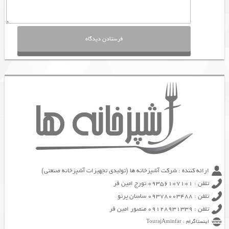
ارائه کننده : شرکت آشپزخانه ها (تولیدی تجهیزات آشپزخانه صنعتی)
تلفن : 09356107101 تورج امین فر
تلفن : 09378003488 ساسان پرتو
تلفن : 09128931339 منصور امین فر
اینستاگرام : TourajAminfar