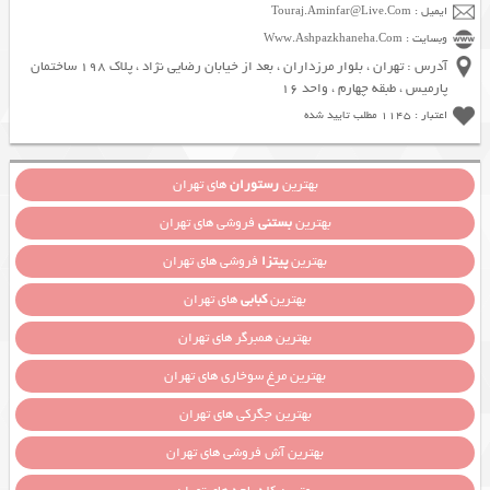
ایمیل : Touraj.Aminfar@Live.Com
وبسایت : Www.Ashpazkhaneha.Com
آدرس : تهران ، بلوار مرزداران ، بعد از خیابان رضایی نژاد ، پلاک 198 ساختمان
پارمیس ، طبقه چهارم ، واحد 16
اعتبار : 1145 مطلب تایید شده
بهترین
رستوران
های تهران
بهترین
بستنی
فروشی های تهران
بهترین
پیتزا
فروشی های تهران
بهترین
کبابی
های تهران
بهترین همبرگر های تهران
بهترین مرغ سوخاری های تهران
بهترین جگرکی های تهران
بهترین آش فروشی های تهران