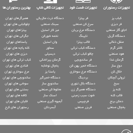
تجهیزات رستوران
تجهیزات فست فود
تجهیزات کافی شاپ
بهترین رستوران ها
کباب پز
فر پیتزا
دستگاه ذرت مکزیکی
همبرگرهای تهران
فر دیزی
سرخ کن صنعتی
سینک صنعتی
چلوکبابی های تهران
اجاق گاز صنعتی
دستگاه مرغ بریان
میز کار استیل
پیتزاهای تهران
دستگاه گریل
تاپینگ
تخمه شورکن
جگرکی های تهران
منقل ذغالی
قالب پیتزا
وان استیل
پاستاهای تهران
کانتر گرم
دستگاه کباب ترکی
سماور
کله پاچه های تهران
هود صنعتی
چاقو کباب ترکی
دیسپلی
دیزی های تهران
گرمکن غذا
فر ساندویچی
گرمکن پیراشکی
کباب ترکی های تهران
دوغ ساز
دستگاه خمیر پهن کن
یخچال نوشابه
قنادی های تهران
خلال کن
دستگاه مرغ سوخاری
پاستا پز
مرغ سوخاری تهران
ترولی آبچکان
بردینگ
دستگاه خمیرگیر
ساندویچی های تهران
سیخ
دستگاه بلال تنوری
ساندویچ ساز
سوشی های تهران
کته پز
دستگاه همبرگر زن
مخلوط کن صنعتی
بستنی های تهران
قالب کته
شوت سیب زمینی
اسنک ساز
کافه های تهران
دمکن برنج
فرچیپس
آبمیوه گیری صنعتی
قلیان های تهران
یخچال صنعتی
فریزر صنعتی
آبسردکن
رستوران های کرج