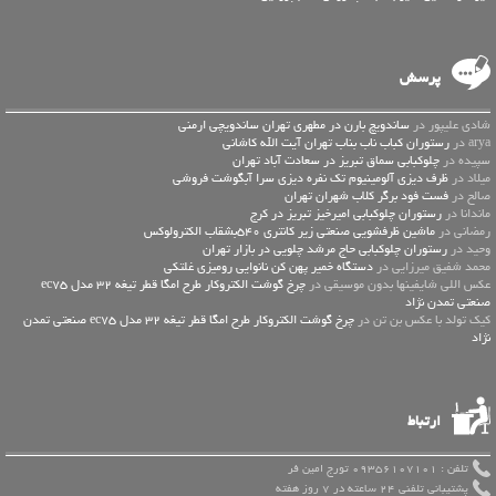
پرسش
شادی علیپور در
ساندویچ بارن در مطهری تهران ساندویچی ارمنی
arya در
رستوران کباب ناب بناب تهران آیت الله کاشانی
سپیده در
چلوکبابی سماق تبریز در سعادت آباد تهران
میلاد در
ظرف دیزی آلومینیوم تک نفره دیزی سرا آبگوشت فروشی
صالح در
فست فود برگر کلاب شهران تهران
ماندانا در
رستوران چلوکبابی امیرخیز تبریز در کرج
رمضانی در
ماشین ظرفشویی صنعتی زیر کانتری 540بشقاب الکترولوکس
وحید در
رستوران چلوکبابی حاج مرشد چلویی در بازار تهران
محمد شفیق میرزایی در
دستگاه خمیر پهن کن نانوایی رومیزی غلتکی
عكس اللي شايفينها بدون موسيقى در
چرخ گوشت الکتروکار طرح امگا قطر تیغه 32 مدل ec75
صنعتی تمدن نژاد
کیک تولد با عکس بن تن در
چرخ گوشت الکتروکار طرح امگا قطر تیغه 32 مدل ec75 صنعتی تمدن
نژاد
ارتباط
تلفن : 09356107101 تورج امین فر
پشتیبانی تلفنی 24 ساعته در 7 روز هفته