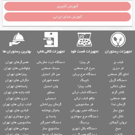
آموزش آشپزی
آموزش غذای ایرانی
تجهیزات رستوران
تجهیزات فست فود
تجهیزات کافی شاپ
بهترین رستوران ها
کباب پز
فر پیتزا
دستگاه ذرت مکزیکی
همبرگرهای تهران
فر دیزی
سرخ کن صنعتی
سینک صنعتی
چلوکبابی های تهران
اجاق گاز صنعتی
دستگاه مرغ بریان
میز کار استیل
پیتزاهای تهران
دستگاه گریل
تاپینگ
تخمه شورکن
جگرکی های تهران
منقل ذغالی
قالب پیتزا
وان استیل
پاستاهای تهران
کانتر گرم
دستگاه کباب ترکی
سماور
کله پاچه های تهران
هود صنعتی
چاقو کباب ترکی
دیسپلی
دیزی های تهران
گرمکن غذا
فر ساندویچی
گرمکن پیراشکی
کباب ترکی های تهران
دوغ ساز
دستگاه خمیر پهن کن
یخچال نوشابه
قنادی های تهران
خلال کن
دستگاه مرغ سوخاری
پاستا پز
مرغ سوخاری تهران
ترولی آبچکان
بردینگ
دستگاه خمیرگیر
ساندویچی های تهران
سیخ
دستگاه بلال تنوری
ساندویچ ساز
سوشی های تهران
کته پز
دستگاه همبرگر زن
مخلوط کن صنعتی
بستنی های تهران