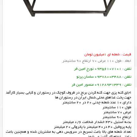
قیمت : شعله ای 1میلیون تومان
ابعاد : طول 110 عرض 70 ارتفاع 90 سانتیمتر
تلفن : 09356107101 تورج امین فر
تلفن : 09378003488 ساسان پرتو
تلفن : 09128931339 منصور امین فر
اجاق کته پزی جهت کته کردن برنج در ظروف کوچک در رستوران و کبابی بسیار کارآمد
جهت پخت غذاهای محلی شمال ایران در رستوران ها
دارای 10 عدد شعله چدنی 20 در 20 سانتیمتر
طول 110 سانتیمتر
عرض 70 سانتیمتر
ارتفاع 90 سانتیمتر
بدنه استیل 430 خشدار ضخامت 0/6 میلیمتر
پایه پروفیل 40 در40 میلیمتر با پاتروکی 20 میلیمتر
تعداد شعله های بالا باعث تسریع در سرویس دهی به مشتریان شده و همچنین باعث
راحتی انجام کار آشپز می شود.