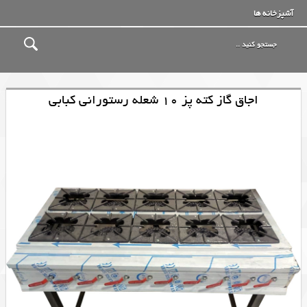
آشپزخانه ها
اجاق گاز کته پز 10 شعله رستورانی کبابی