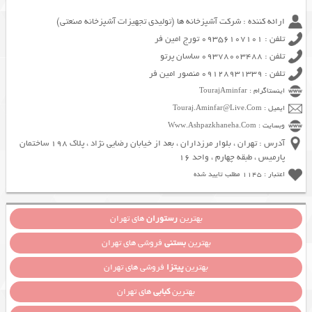
ارائه کننده : شرکت آشپزخانه ها (تولیدی تجهیزات آشپزخانه صنعتی)
تلفن : 09356107101 تورج امین فر
تلفن : 09378003488 ساسان پرتو
تلفن : 09128931339 منصور امین فر
اینستاگرام : TourajAminfar
ایمیل : Touraj.Aminfar@Live.Com
وبسایت : Www.Ashpazkhaneha.Com
آدرس : تهران ، بلوار مرزداران ، بعد از خیابان رضایی نژاد ، پلاک 198 ساختمان
پارمیس ، طبقه چهارم ، واحد 16
اعتبار : 1145 مطلب تایید شده
بهترین
رستوران
های تهران
بهترین
بستنی
فروشی های تهران
بهترین
پیتزا
فروشی های تهران
بهترین
کبابی
های تهران