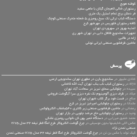
کوفته هویج
رستوران شالی لاهیجان گیلان با ماهی سفید
فر دمکن برنج تمام استیل یک متری
دستگاه کباب ترکی تک سیخ رومیزی 5 شعله متحرک صنعتی کوچک
کافه رستوران فلوریس در مهرشهر کرج
اغذیه بهروز در سهروردی تهران
تجهیزات ساندویچ فلافل دایی در تهران شهر ری
ژله در طالبی
ماشین ظرفشویی صنعتی ایرانی تونلی
پرسش
شادی علیپور در
ساندویچ بارن در مطهری تهران ساندویچی ارمنی
arya در
رستوران کباب ناب بناب تهران آیت الله کاشانی
سپیده در
چلوکبابی سماق تبریز در سعادت آباد تهران
میلاد در
ظرف دیزی آلومینیوم تک نفره دیزی سرا آبگوشت فروشی
صالح در
فست فود برگر کلاب شهران تهران
ماندانا در
رستوران چلوکبابی امیرخیز تبریز در کرج
رمضانی در
ماشین ظرفشویی صنعتی زیر کانتری 540بشقاب الکترولوکس
وحید در
رستوران چلوکبابی حاج مرشد چلویی در بازار تهران
محمد شفیق میرزایی در
دستگاه خمیر پهن کن نانوایی رومیزی غلتکی
عكس اللي شايفينها بدون موسيقى در
چرخ گوشت الکتروکار طرح امگا قطر تیغه 32 مدل ec75
صنعتی تمدن نژاد
کیک تولد با عکس بن تن در
چرخ گوشت الکتروکار طرح امگا قطر تیغه 32 مدل ec75 صنعتی تمدن