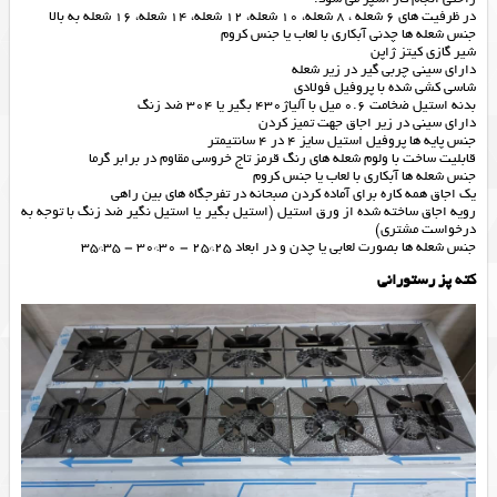
در ظرفیت های 6 شعله ، 8 شعله، 10 شعله، 12 شعله، 14 شعله، 16 شعله به بالا
جنس شعله ها چدنی آبکاری با لعاب یا جنس کروم
شیر گازی کیتز ژاپن
دارای سینی چربی گیر در زیر شعله
شاسی کشی شده با پروفیل فولادی
بدنه استیل ضخامت 0.6 میل با آلیاژ430 بگیر یا 304 ضد زنگ
دارای سینی در زیر اجاق جهت تمیز کردن
جنس پایه ها پروفیل استیل سایز 4 در 4 سانتیمتر
قابلیت ساخت با ولوم شعله های رنگ قرمز تاج خروسی مقاوم در برابر گرما
جنس شعله ها آبکاری با لعاب یا جنس کروم
یک اجاق همه کاره برای آماده کردن صبحانه در تفرجگاه های بین راهی
رویه اجاق ساخته شده از ورق استیل (استیل بگیر یا استیل نگیر ضد زنگ با توجه به
درخواست مشتری)
جنس شعله ها بصورت لعابی یا چدن و در ابعاد 25*25 – 30*30 – 35*35
کته پز رستورانی