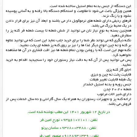
این دستگاه از جنس بدنه تمام استیل ساخته شده است.
همین ویژگی باعث می شود تا مقاومت و استحکام دستگاه بالا رفته و به آسانی پوسیده
نشود و یا زنگ نزند.
فرهای ردیفی دارای شعله های ترموکوبل دار می باشند و ابعاد آن نیز برای قرار دادن
در یک محیط بزرگ می باشد.
همچنین بسته به نوع نیاز تان می توانید از شش شعله تا بیست شعله فر کته پز را
سفارش دهید.
نکته دیگری که می تواند نظر شما را برای خرید جلب نماید این است که می توانید علاوه
بر کته و ته چین انواع دیگر غذا ها را نیز بر روی کته پز شعله ای پخت نمایید.
نکته مهم این است که با روشن بودن تمام شعله ها نیز افت فشاری در آن ها مشاهده
نخواهید کرد.
پس می توانید پس از آن که به دقت نیاز رستوران خود را سنجیدید اقدام به خرید
نمایید.
اجاق گاز کته پزی
قابلیت پخت ته چین و دیزی
یک طبقه قابلیت تغییر طبقات
جنس رویه و بدنه استیل خشدار
شعله 20*20 چدن
دارای شیر الات مرغوب
ارائه
کته پز
و
تجهیزات رستوران
به همراه یک سال گارانتی و ده سال خدمات پس از
فروش می باشد.
در تاریخ 12 شهریور 1401 این مطلب نوشته شده است.
تلفن : 09356107101 تورج امین فر
تلفن : 09378003488 ساسان پرتو
تلفن : 09128931339 منصور امین فر