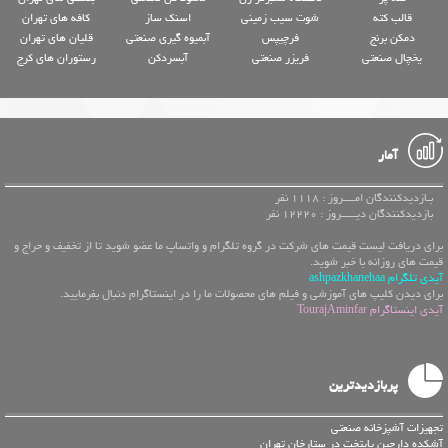
قالب کته
شوت سیب زمینی
اسنک ساز
کافه های تهران
دمکن برنج
فرچیپس
آبمیوه گیری صنعتی
قلیان های تهران
یخچال صنعتی
فریزر صنعتی
آبسردکن
رستوران های کرج
آمار
بـازدیدکنندگان امــــروز : 1118 نفر
بازدیدکنندگان دیـــــروز : 12220 نفر
برای دریافت لیست قیمت های شرکت در گروه تلگرام و واتساپ ما عضو شوید تا از تخفیف و حراج و
قیمت های روزانه با خبر شوید.
آیدی تلگرام ashpazkhanehaa
برای دیدن کلیپ های آموزشی و فیلم های محصولات ما را در اینستاگرام دنبال بفرمایید.
آیدی اینستاگرام TourajAminfar
پربازدیدترین
تجهیزات آشپزخانه صنعتی
آشکده دارچین پایتخت در ستارخان تهران