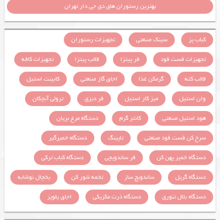
بهترین رستوران های دی جی دار تهران
کباب پز
سینک صنعتی
تجهیزات رستوران
تجهیزات فست فود
فر پیتزا
قالب پیتزا
تجهیزات کافه
قالب کته
گرمکن غذا
اجاق گاز صنعتی
کابینت استیل
وان استیل
میز کار استیل
فر دیزی
ترولی آبچکان
هود استیل صنعتی
کانتر گرم
دستگاه مرغ بریان
سرخ کن فست فود صنعتی
تاپینگ
دستگاه خمیرگیر
دستگاه خمیر پهن کن
فر ساندویچی
دستگاه کباب ترکی
دستگاه گریل
ساندویچ ساز
تخمه شور کن
یخچال نوشابه
دستگاه بلال تنوری
دستگاه ذرت مکزیکی
اجاق پلوپز