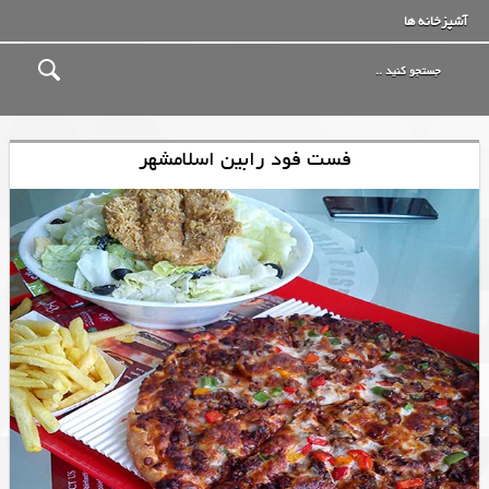
آشپزخانه ها
فست فود رابین اسلامشهر