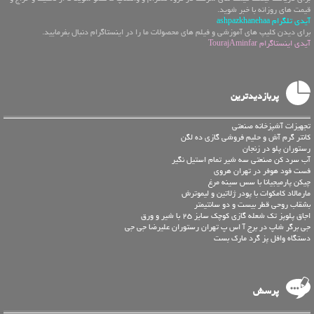
قیمت های روزانه با خبر شوید.
آیدی تلگرام ashpazkhanehaa
برای دیدن کلیپ های آموزشی و فیلم های محصولات ما را در اینستاگرام دنبال بفرمایید.
آیدی اینستاگرام TourajAminfar
پربازدیدترین
تجهیزات آشپزخانه صنعتی
کانتر گرم آش و حلیم فروشی گازی ده لگن
رستوران پلو در زنجان
آب سرد کن صنعتی سه شیر تمام استیل نگیر
فست فود هوفر در تهران هروی
چیکن پارمیجیانا با سس سینه مرغ
مارمالاد کامکوات با پودر ژلاتین و لیموترش
بشقاب روحی قطر بیست و دو سانتیمتر
اجاق پلوپز تک شعله گازی کوچک سایز 25 با شیر و ورق
جی برگر شاپ در برج آ اس پ تهران رستوران علیرضا جی جی
دستگاه وافل پز گرد مارک بست
پرسش