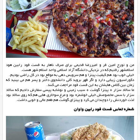
من و تورج امین فر و امیررضا قدیمی برای صرف ناهار به فست فود رابین هود
اسلامشهر رفتیم که در نزدیکی دانشگاه آزاد اسلامی واحد اسلام شهر هست.
خیلی خوب بود هم کیفیت پیتزا و هم سرویس دهی به موقع بود در کل راضی بودیم.
دکوراسیون زیبایی دارد و اگر ظهر بروید کلی دانشجوی دختر و پسر هم می بینید که
زمان بین کلاس هایشان به این فست فود مراجعت می کنند.
ما سالاد سزار + پیتزا گوشت + سیب زمینی و نوشابه پپسی سفارش دادیم که سالاد
سزار با سس مخصوصش خیلی خوشمزه بود و مرغ سوخاری هایی هم که روی سالاد بود
لذت خوردنش را دوچندان می کرد و پیتزای گوشت هم طعم عالی و خوبی داشت.
شماره تماس فست فود رابین واوان