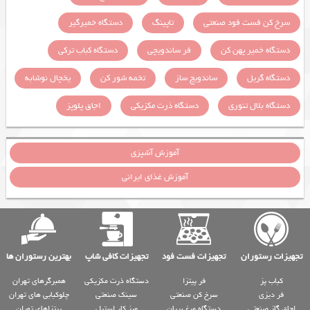
سرخ کن فست فود صنعتی
تاپینگ
دستگاه خمیرگیر
دستگاه خمیر پهن کن
فر ساندویچی
دستگاه کباب ترکی
دستگاه گریل
ساندویچ ساز
تخمه شور کن
یخچال نوشابه
دستگاه بلال تنوری
دستگاه ذرت مکزیکی
اجاق پلوپز
آموزش آشپزی
آموزش غذای ایرانی
تجهیزات رستوران
تجهیزات فست فود
تجهیزات کافی شاپ
بهترین رستوران ها
کباب پز
فر پیتزا
دستگاه ذرت مکزیکی
همبرگرهای تهران
فر دیزی
سرخ کن صنعتی
سینک صنعتی
چلوکبابی های تهران
اجاق گاز صنعتی
دستگاه مرغ بریان
میز کار استیل
پیتزاهای تهران