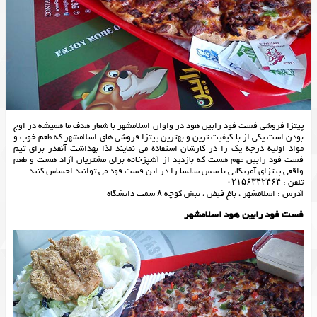
پیتزا فروشی فست فود رابین هود در واوان اسلامشهر با شعار هدف ما همیشه در اوج
بودن است یکی از با کیفیت ترین و بهترین پیتزا فروشی های اسلامشهر که طعم خوب و
مواد اولیه درجه یک را در کارشان استفاده می نمایند لذا بهداشت آنقدر برای تیم
فست فود رابین مهم هست که بازدید از آشپزخانه برای مشتریان آزاد هست و طعم
واقعی پیتزای آمریکایی با سس سالسا را در این فست فود می توانید احساس کنید.
تلفن : ۰۲۱۵۶۳۴۲۴۶۴
آدرس : اسلامشهر ، باغ فیض ، نبش کوچه ۸ سمت دانشگاه
فست فود رابین هود اسلامشهر