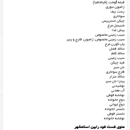
فیله گوشت (فیلادلفیا)
ژامبون تنوری
رست بیف
سوخاری
چیکن استریپس
شنیسل مرغ
پیش غذا
سیب زمینی مخصوص
سیب زمینی مخصوص، ژامبون، قارچ و پنیر
پاپ کورن مرغ
سالاد فصل
سالاد کلم
سیب زمینی
فید چیکن
نان سیر
قارچ سوخاری
سالاد سزار
پیتزا نان سیر
نوشیدنی
آب معدنی
نوشابه قوطی
دوغ خانواده
دوغ لیوانی
دلستر خانواده
دلستر قوطی
نوشابه خانواده
منوی فست فود رابین اسلامشهر