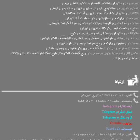
سیمین در
رستوران شاندیز لاهیجان با دکور کشتی چوبی
شادی علیپور در
ساندویچ بارن در مطهری تهران ساندویچی ارمنی
arya در
رستوران کباب ناب بناب تهران آیت الله کاشانی
سپیده در
چلوکبابی سماق تبریز در سعادت آباد تهران
میلاد در
ظرف دیزی آلومینیوم تک نفره دیزی سرا آبگوشت فروشی
صالح در
فست فود برگر کلاب شهران تهران
ماندانا در
رستوران چلوکبابی امیرخیز تبریز در کرج
رمضانی در
ماشین ظرفشویی صنعتی زیر کانتری 540بشقاب الکترولوکس
وحید در
رستوران چلوکبابی حاج مرشد چلویی در بازار تهران
محمد شفیق میرزایی در
دستگاه خمیر پهن کن نانوایی رومیزی غلتکی
عكس اللي شايفينها بدون موسيقى در
چرخ گوشت الکتروکار طرح امگا قطر تیغه 32 مدل ec75
صنعتی تمدن نژاد
ارتباط
تلفن : 09356107101 تورج امین فر
پشتیبانی تلفنی 24 ساعته در 7 روز هفته
اینستاگرام Instagram
کانال تلگرام Telegram
گروه تلگرام Telegram
یوتیوب Youtube
فیسبوک Facebook
تلفن شرکت آشپزخانه ها : 02144208871