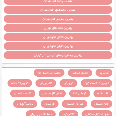
بهترین پاستا های تهران
بهترین ساندویچی های تهران
بهترین سوشی های تهران
بهترین کافه های تهران
بهترین قنادی های تهران
بهترین قلیان های تهران
بهترین رستوران های دی جی دار تهران
کباب پز
سینک صنعتی
تجهیزات رستوران
تجهیزات فست فود
فر پیتزا
قالب پیتزا
تجهیزات کافه
قالب کته
گرمکن غذا
اجاق گاز صنعتی
کابینت استیل
وان استیل
میز کار استیل
فر دیزی
ترولی آبچکان
هود استیل صنعتی
کانتر گرم
دستگاه مرغ بریان