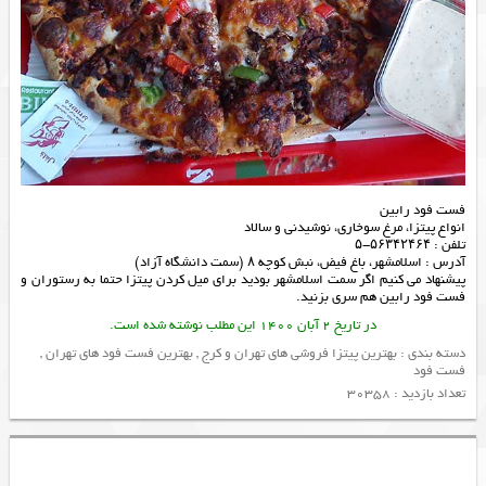
فست فود رابین
انواع پیتزا، مرغ سوخاری، نوشیدنی و سالاد
تلفن : ۵۶۳۴۲۴۶۴-۵
آدرس : اسلامشهر، باغ فیض، نبش کوچه ۸ (سمت دانشگاه آزاد)
پیشنهاد می کنیم اگر سمت اسلامشهر بودید برای میل کردن پیتزا حتما به
رستوران
و
فست فود
رابین هم سری بزنید.
در تاریخ 2 آبان 1400 این مطلب نوشته شده است.
دسته بندی :
بهترین پیتزا فروشی های تهران و کرج
,
بهترین فست فود های تهران
,
فست فود
تعداد بازدید : 30358