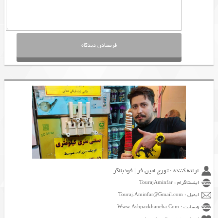
ارائه کننده : تورج امین فر | فودبلاگر
اینستاگرام : TourajAminfar
ایمیل : Touraj.Aminfar@Gmail.com
وبسایت : Www.Ashpazkhaneha.Com