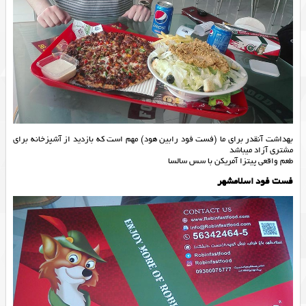
بهداشت آنقدر برای ما (فست فود رابین هود) مهم است که بازدید از آشپزخانه برای
مشتری آزاد میباشد
طعم واقعی پیتزا آمریکن با سس سالسا
فست فود اسلامشهر