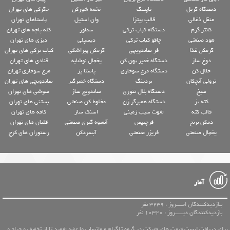
دستگاه گریل
تاپینگ
تخمه شورکن
جگرکی های تهران
منقل ذغالی
قالب پیتزا
وان استیل
پاستاهای تهران
کانتر گرم
دستگاه کباب ترکی
سماور
کله پاچه های تهران
هود صنعتی
چاقو کباب ترکی
دیسپلی
دیزی های تهران
گرمکن غذا
فر ساندویچی
گرمکن پیراشکی
کباب ترکی های تهران
دوغ ساز
دستگاه خمیر پهن کن
یخچال نوشابه
قنادی های تهران
خلال کن
دستگاه مرغ سوخاری
پاستا پز
مرغ سوخاری تهران
ترولی آبچکان
بردینگ
دستگاه خمیرگیر
ساندویچی های تهران
سیخ
دستگاه بلال تنوری
ساندویچ ساز
سوشی های تهران
کته پز
دستگاه همبرگر زن
مخلوط کن صنعتی
بستنی های تهران
قالب کته
شوت سیب زمینی
اسنک ساز
کافه های تهران
دمکن برنج
فرچیپس
آبمیوه گیری صنعتی
قلیان های تهران
یخچال صنعتی
فریزر صنعتی
آبسردکن
رستوران های کرج
آمار
بـازدیدکنندگان امــــروز : 3239 نفر
بازدیدکنندگان دیـــــروز : 10320 نفر
برای دریافت لیست قیمت های شرکت در گروه تلگرام و واتساپ ما عضو شوید تا از تخفیف و حراج و