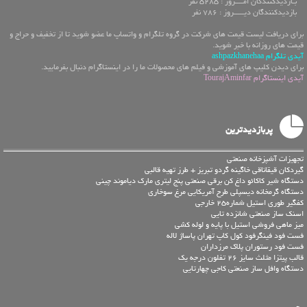
بـازدیدکنندگان امــــروز : 5285 نفر
بازدیدکنندگان دیـــــروز : 786 نفر
برای دریافت لیست قیمت های شرکت در گروه تلگرام و واتساپ ما عضو شوید تا از تخفیف و حراج و
قیمت های روزانه با خبر شوید.
آیدی تلگرام ashpazkhanehaa
برای دیدن کلیپ های آموزشی و فیلم های محصولات ما را در اینستاگرام دنبال بفرمایید.
آیدی اینستاگرام TourajAminfar
پربازدیدترین
تجهیزات آشپزخانه صنعتی
گیردکان قیقاناقی خاگینه گردو تبریز + طرز تهیه قالبی
دستگاه شیر کاکائو داغ کن برقی صنعتی پنج لیتری مارک دیاموند چینی
دستگاه گرمخانه دیسپلی طرح آمریکایی مرغ سوخاری
کفگیر طوری استیل شماره25 خارجی
اسنک ساز صنعتی شانزده تایی
میز ماهی فروشی استیل با پایه و لوله کشی
فست فود فینگرفود کول کاپ تهران پاساژ لاله
فست فود رستوران پلاک مرزداران
قالب پیتزا مثلث سایز 26 تفلون درجه یک
دستگاه وافل ساز صنعتی کاجی چهارتایی