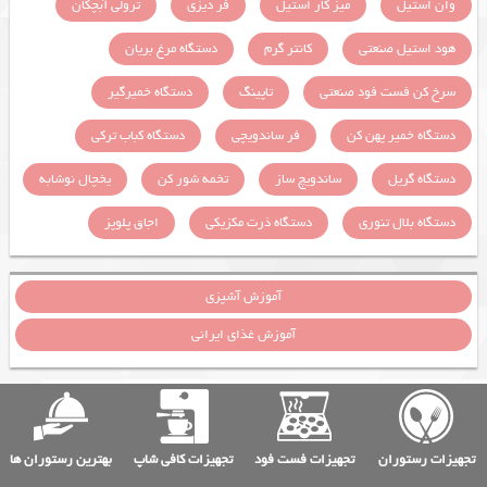
وان استیل
میز کار استیل
فر دیزی
ترولی آبچکان
هود استیل صنعتی
کانتر گرم
دستگاه مرغ بریان
سرخ کن فست فود صنعتی
تاپینگ
دستگاه خمیرگیر
دستگاه خمیر پهن کن
فر ساندویچی
دستگاه کباب ترکی
دستگاه گریل
ساندویچ ساز
تخمه شور کن
یخچال نوشابه
دستگاه بلال تنوری
دستگاه ذرت مکزیکی
اجاق پلوپز
آموزش آشپزی
آموزش غذای ایرانی
تجهیزات رستوران
تجهیزات فست فود
تجهیزات کافی شاپ
بهترین رستوران ها