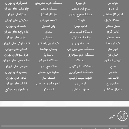
کباب پز
فر پیتزا
دستگاه ذرت مکزیکی
همبرگرهای تهران
فر دیزی
سرخ کن صنعتی
سینک صنعتی
چلوکبابی های تهران
اجاق گاز صنعتی
دستگاه مرغ بریان
میز کار استیل
پیتزاهای تهران
دستگاه گریل
تاپینگ
تخمه شورکن
جگرکی های تهران
منقل ذغالی
قالب پیتزا
وان استیل
پاستاهای تهران
کانتر گرم
دستگاه کباب ترکی
سماور
کله پاچه های تهران
هود صنعتی
چاقو کباب ترکی
دیسپلی
دیزی های تهران
گرمکن غذا
فر ساندویچی
گرمکن پیراشکی
کباب ترکی های تهران
دوغ ساز
دستگاه خمیر پهن کن
یخچال نوشابه
قنادی های تهران
خلال کن
دستگاه مرغ سوخاری
پاستا پز
مرغ سوخاری تهران
ترولی آبچکان
بردینگ
دستگاه خمیرگیر
ساندویچی های تهران
سیخ
دستگاه بلال تنوری
ساندویچ ساز
سوشی های تهران
کته پز
دستگاه همبرگر زن
مخلوط کن صنعتی
بستنی های تهران
قالب کته
شوت سیب زمینی
اسنک ساز
کافه های تهران
دمکن برنج
فرچیپس
آبمیوه گیری صنعتی
قلیان های تهران
یخچال صنعتی
فریزر صنعتی
آبسردکن
رستوران های کرج
آمار