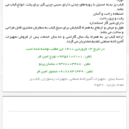
کباب پز بدنه استیل با رویه های چدنی دارای سینی چربی گیر برای پخت انواع کباب می
باشد.
استفاده راحت و آسان
پخت و پزی راحت
دارای شیر گاز استاندارد
طول و عرض و ارتفاع به همراه گنجایش برای سیخ کباب به سفارش مشتری قابل طراحی
و ساخت می باشد.
ارائه
کباب پز
به همراه یک سال گارانتی و ده سال خدمات پس از فروش
تجهیزات
آشپزخانه صنعتی
تقدیم مشتریان می گردد.
در تاریخ 13 فروردین 1400 این مطلب نوشته شده است.
تلفن : 09356107101 تورج امین فر
تلفن : 09378003488 ساسان پرتو
تلفن : 09128931339 منصور امین فر
دسته بندی :
تجهیزات آشپزخانه صنعتی
,
تجهیزات رستوران
,
کباب پز
تعداد بازدید : 3547