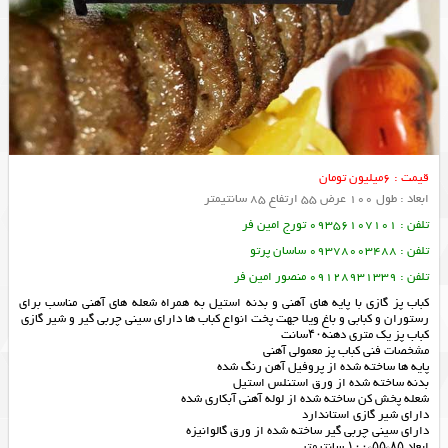
قیمت : 6میلیون تومان
ابعاد : طول 100 عرض 55 ارتفاع 85 سانتیمتر
تلفن : 09356107101 تورج امین فر
تلفن : 09378003488 ساسان پرتو
تلفن : 09128931339 منصور امین فر
کباب پز گازی با پایه های آهنی و بدنه استیل به همراه شعله های آهنی مناسب برای
رستوران و کبابی و باغ ویلا جهت پخت انواع کباب ها دارای سینی چربی گیر و شیر گازی
کباب پز یک متری دهنه۴۰سانت
مشخصات فنی کباب پز معمولی آهنی
پایه ها ساخته شده از پروفیل آهن رنگ شده
بدنه ساخته شده از ورق استنلس استیل
شعله پخش کن ساخته شده از لوله آهنی آبکاری شده
دارای شیر گازی استاندارد
دارای سینی چربی گیر ساخته شده از ورق گالوانیزه
ابعاد ۸۵*۵۵*۱۰۰ سانتیمتر