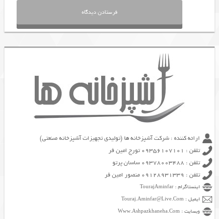
ارائه کننده : شرکت آشپزخانه ها (تولیدی تجهیزات آشپزخانه صنعتی)
تلفن : 09356107101 تورج امین فر
تلفن : 09378003488 ساسان پرتو
تلفن : 09128931339 منصور امین فر
اینستاگرام : TourajAminfar
ایمیل : Touraj.Aminfar@Live.Com
وبسایت : Www.Ashpazkhaneha.Com