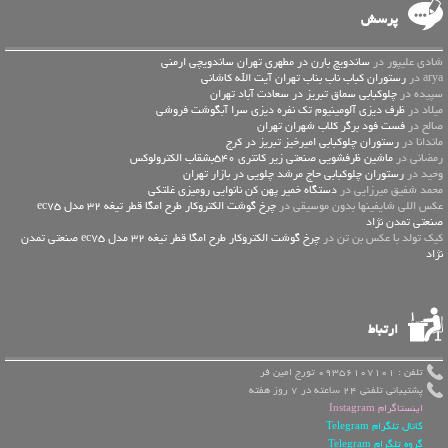
پرسش
شادی علیپور در
ساندویچ بارن در مطهری تهران ساندویچی ارمنی
arya در
رستوران کباب ناب بناب تهران آیت الله کاشانی
سپیده در
چلوکبابی سماق تبریز در سعادت آباد تهران
میلاد در
ظرف دیزی آلومینیوم تک نفره دیزی سرا آبگوشت فروشی
صالح در
فست فود برگر کلاب شهران تهران
ماندانا در
رستوران چلوکبابی امیرخیز تبریز در کرج
رمضانی در
ماشین ظرفشویی صنعتی زیر کانتری 540بشقاب الکترولوکس
وحید در
رستوران چلوکبابی حاج مرشد چلویی در بازار تهران
محمد شفیق میرزایی در
دستگاه خمیر پهن کن نانوایی رومیزی غلتکی
عكس اللي شايفينها بدون موسيقى در
چرخ گوشت الکتروکار طرح امگا قطر تیغه 32 مدل ec75
صنعتی تمدن نژاد
کیک تولد با عکس بن تن در
چرخ گوشت الکتروکار طرح امگا قطر تیغه 32 مدل ec75 صنعتی تمدن
نژاد
ارتباط
تلفن : 09356107101 تورج امین فر
پشتیبانی تلفنی 24 ساعته در 7 روز هفته
اینستاگرام Instagram
کانال تلگرام Telegram
گروه تلگرام Telegram