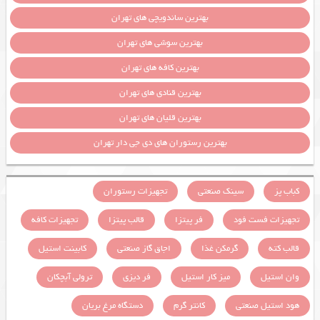
بهترین ساندویچی های تهران
بهترین سوشی های تهران
بهترین کافه های تهران
بهترین قنادی های تهران
بهترین قلیان های تهران
بهترین رستوران های دی جی دار تهران
کباب پز
سینک صنعتی
تجهیزات رستوران
تجهیزات فست فود
فر پیتزا
قالب پیتزا
تجهیزات کافه
قالب کته
گرمکن غذا
اجاق گاز صنعتی
کابینت استیل
وان استیل
میز کار استیل
فر دیزی
ترولی آبچکان
هود استیل صنعتی
کانتر گرم
دستگاه مرغ بریان