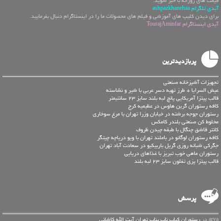
قیمت های روزانه با خبر شوید.
آیدی تلگرام ashpazkhanehaa
برای دیدن کلیپ های آموزشی و فیلم های محصولات ما را در اینستاگرام دنبال بفرمایید.
آیدی اینستاگرام TourajAminfar
پربازدیدترین
تجهیزات آشپزخانه صنعتی
عیش السرایا + طرز تهیه دسر عربی با شیر و نشاسته
قالب پیتزا آمریکایی پانچ لبه بلند سایز 23 سانتیمتر
کافه رستوران گرین هاوس در عظیمیه کرج
رستوران جوجه برشته در خیابان وزرا تهران با مرغ سوخاری
مخلوط کن صنعتی بلندر کامکس
کانتر قاشق چنگال با طبقه چیدن ظروف
کافه رستوران لوگانو در باملند تهران با ویو دریاچه چیتگر
جگرکی شبانه روزی گریل باربیکیو در سعادت آباد تهران
رستوران ماهی خوب تبریز با غذاهای دریایی
قالب پیتزا پزی تفلون سایز 23 لبه بلند
پرسش
arya در
رستوران کباب ناب بناب تهران آیت الله کاشانی