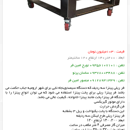
قیمت : 103میلیون تومان
ابعاد : 200در140 ارتفاع 120 سانتیمتر
تلفن : 09356107101 تورج امین فر
تلفن : 09378003488 ساسان پرتو
تلفن : 09128931339 منصور امین فر
فر ریلی پیتزا سه ردیف که دستگاه سیصدوپنجاه تايي برای شهر اروميه جناب حكمت می
باشد فر پیتزا ریلی برای پخت پیتزا استفاده می شود که می توان انواع پیتزا را با
دستگاه فر پیتزا پخت مانند پیتزا خانواده ، کیفیت عالی می باشد.
دارای موتور گیربکسی
فن گردش حرارت
اين دستگاه با پخت يكنواخت و ريل ٣ بشقابه
فر پیتزا ریلی طرح لینکن سه ردیفه
ابعاد ۲۰۰* ۱۴۰ ارتفاع ۱۲۰
میزان گاز مصرفی ۴ متر مکعب در ساعت
تعداد پخت ۳۲۰ تا ۳۵۰ پیتزا در ساعت