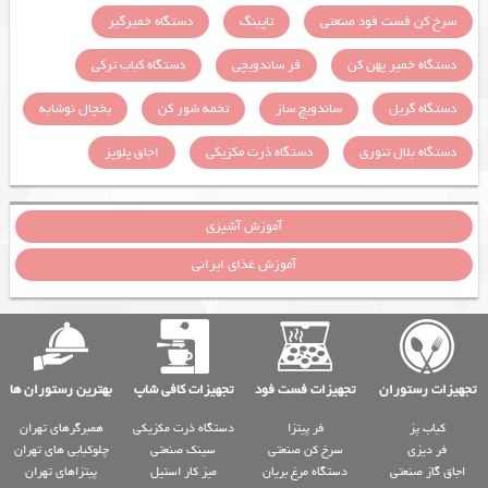
سرخ کن فست فود صنعتی
تاپینگ
دستگاه خمیرگیر
دستگاه خمیر پهن کن
فر ساندویچی
دستگاه کباب ترکی
دستگاه گریل
ساندویچ ساز
تخمه شور کن
یخچال نوشابه
دستگاه بلال تنوری
دستگاه ذرت مکزیکی
اجاق پلوپز
آموزش آشپزی
آموزش غذای ایرانی
تجهیزات رستوران
تجهیزات فست فود
تجهیزات کافی شاپ
بهترین رستوران ها
کباب پز
فر پیتزا
دستگاه ذرت مکزیکی
همبرگرهای تهران
فر دیزی
سرخ کن صنعتی
سینک صنعتی
چلوکبابی های تهران
اجاق گاز صنعتی
دستگاه مرغ بریان
میز کار استیل
پیتزاهای تهران