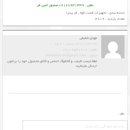
تلفن : 09128931339 منصور امین فر
دسته بندی :
تجهیزات فست فود
,
فر پیتزا
تعداد بازدید : 4809
مهدی شفیعی
1401/03/13 ساعت 15:21
تلفن : 09119547208
ایمیل : mahdish913@gmail.com
لطفا لیست قیمت و کاتالوگ اجناس و کالای محصول خود را برامون
ارسال بفرمایید
نام :