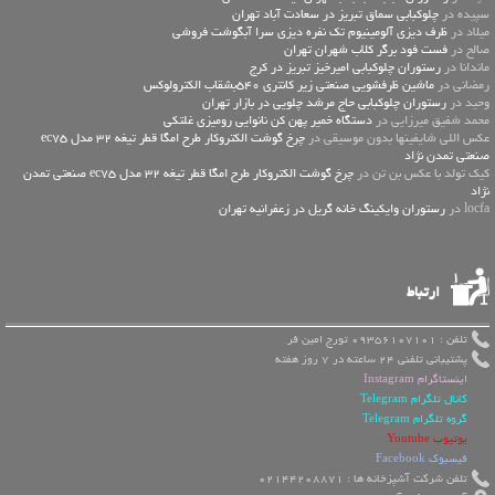
سپیده در
چلوکبابی سماق تبریز در سعادت آباد تهران
میلاد در
ظرف دیزی آلومینیوم تک نفره دیزی سرا آبگوشت فروشی
صالح در
فست فود برگر کلاب شهران تهران
ماندانا در
رستوران چلوکبابی امیرخیز تبریز در کرج
رمضانی در
ماشین ظرفشویی صنعتی زیر کانتری 540بشقاب الکترولوکس
وحید در
رستوران چلوکبابی حاج مرشد چلویی در بازار تهران
محمد شفیق میرزایی در
دستگاه خمیر پهن کن نانوایی رومیزی غلتکی
عكس اللي شايفينها بدون موسيقى در
چرخ گوشت الکتروکار طرح امگا قطر تیغه 32 مدل ec75
صنعتی تمدن نژاد
کیک تولد با عکس بن تن در
چرخ گوشت الکتروکار طرح امگا قطر تیغه 32 مدل ec75 صنعتی تمدن
نژاد
locfa در
رستوران وایکینگ خانه گریل در زعفرانیه تهران
ارتباط
تلفن : 09356107101 تورج امین فر
پشتیبانی تلفنی 24 ساعته در 7 روز هفته
اینستاگرام Instagram
کانال تلگرام Telegram
گروه تلگرام Telegram
یوتیوب Youtube
فیسبوک Facebook
تلفن شرکت آشپزخانه ها : 02144208871