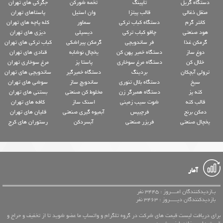
دستگاه گریل
تاپینگ
تخمه شورکن
جگرکی های تهران
منقل ذغالی
قالب پیتزا
وان استیل
پاستاهای تهران
کانتر گرم
دستگاه کباب ترکی
سماور
کله پاچه های تهران
هود صنعتی
چاقو کباب ترکی
دیسپلی
دیزی های تهران
گرمکن غذا
فر ساندویچی
گرمکن پیراشکی
کباب ترکی های تهران
دوغ ساز
دستگاه خمیر پهن کن
یخچال نوشابه
قنادی های تهران
خلال کن
دستگاه مرغ سوخاری
پاستا پز
مرغ سوخاری تهران
ترولی آبچکان
بردینگ
دستگاه خمیرگیر
ساندویچی های تهران
سیخ
دستگاه بلال تنوری
ساندویچ ساز
سوشی های تهران
کته پز
دستگاه همبرگر زن
مخلوط کن صنعتی
بستنی های تهران
قالب کته
شوت سیب زمینی
اسنک ساز
کافه های تهران
دمکن برنج
فرچیپس
آبمیوه گیری صنعتی
قلیان های تهران
یخچال صنعتی
فریزر صنعتی
آبسردکن
رستوران های کرج
آمار
بـازدیدکنندگان امــــروز : 3445 نفر
بازدیدکنندگان دیـــــروز : 3463 نفر
برای دریافت لیست قیمت های شرکت در گروه تلگرام و واتساپ ما عضو شوید تا از تخفیف و حراج و