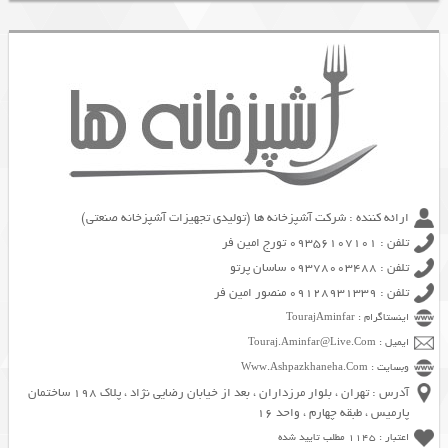
ارائه کننده : شرکت آشپزخانه ها (تولیدی تجهیزات آشپزخانه صنعتی)
تلفن : 09356107101 تورج امین فر
تلفن : 09378003488 ساسان پرتو
تلفن : 09128931339 منصور امین فر
اینستاگرام : TourajAminfar
ایمیل : Touraj.Aminfar@Live.Com
وبسایت : Www.Ashpazkhaneha.Com
آدرس : تهران ، بلوار مرزداران ، بعد از خیابان رضایی نژاد ، پلاک 198 ساختمان
پارمیس ، طبقه چهارم ، واحد 16
اعتبار : 1145 مطلب تایید شده