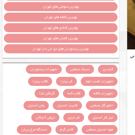
بهترین سوشی های تهران
بهترین کافه های تهران
بهترین قنادی های تهران
بهترین قلیان های تهران
بهترین رستوران های دی جی دار تهران
می
کباب پز
سینک صنعتی
تجهیزات رستوران
تجهیزات فست فود
فر پیتزا
قالب پیتزا
تجهیزات کافه
قالب کته
گرمکن غذا
اجاق گاز صنعتی
کابینت استیل
وان استیل
میز کار استیل
فر دیزی
ترولی آبچکان
هود استیل صنعتی
کانتر گرم
دستگاه مرغ بریان