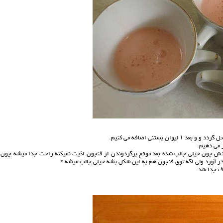
بستنی اضافه می کنیم.
ر می دهیم.
هستش چون خيلي جالب شده بعد موقع برگردوندن از فنجون اذيت نميكنه راحت جدا ميشه چون 
 در آورد ولي اگه توي فنجون هم به اين شكل بشه خيلي جالب ميشه ؟
رف جدا شد.