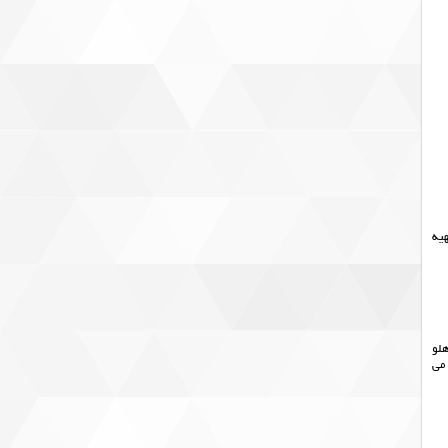
هیه
هلو
نی می