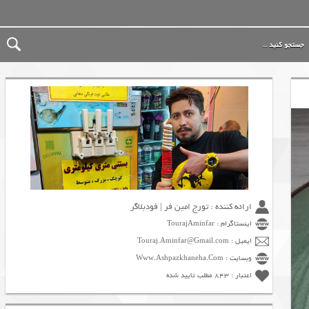
ارائه کننده : تورج امین فر | فودبلاگر
اینستاگرام : TourajAminfar
ایمیل : Touraj.Aminfar@Gmail.com
وبسایت : Www.Ashpazkhaneha.Com
اعتبار : 843 مطلب تایید شده