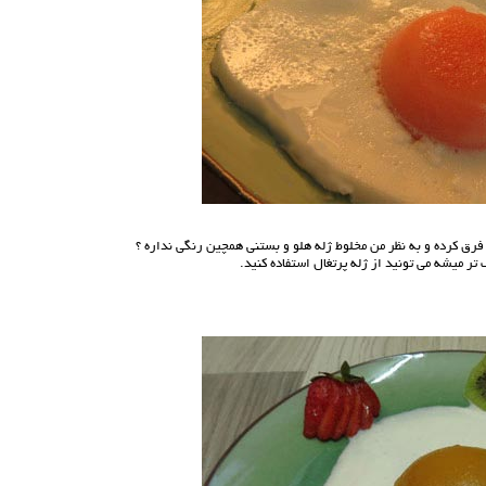
رق كرده و به نظر من مخلوط ژله هلو و بستني همچين رنگي نداره ؟
ر میشه می تونید از ژله پرتغال استفاده کنید.