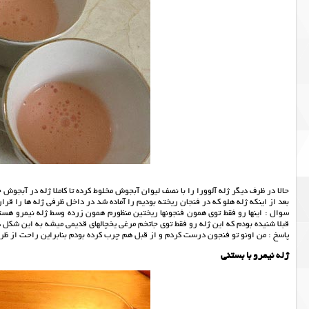
حالا در ظرف دیگر ژله آلوورا را با نصف لیوان آبجوش مخلوط کرده تا کاملا ژله در آبجوش حل گردد و و بعد ۱ لیوان 
بعد از اینکه ژله هلو که در فنجان ریخته بودیم را آماده شد در داخل ظرفی ژله ها را قرا
سوال : اينها رو فقط توي همون فنجونها ريختين منظورم همون زرده وسط ژله نيمرو 
قبلا شنيده بودم كه اين ژله رو فقط توي جاتخم مرغي يخچالهاي قديمي ميشه به اين شكل
پاسخ : من اونو تو فنجون درست کردم و از قبل هم چرب کرده بودم بنابراین راحت از ظ
ژله نیمرو با بستنی