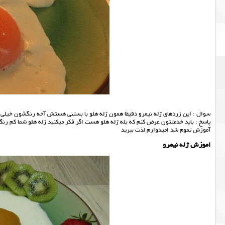
سوال : اين زردهاي ژله نيمرو دقيقا همون ژله هلو با بستني هستش آخه رنگشون خيلي ف
پاسخ : باید خدمتتون عرض کنم که بله ژله هلو هست اگر فکر میکنید ژله هلو شما کم رنگ ت
آموزش تموم شد امیدوارم لذت ببرید
اموزش ژله نیمرو