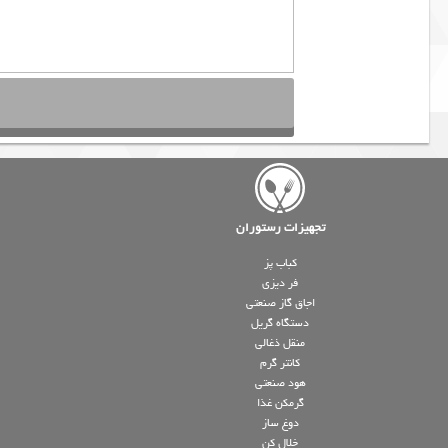
تجهیزات رستوران
کباب پز
فر دیزی
اجاق گاز صنعتی
دستگاه گریل
منقل ذغالی
کانتر گرم
هود صنعتی
گرمکن غذا
دوغ ساز
خلال کن