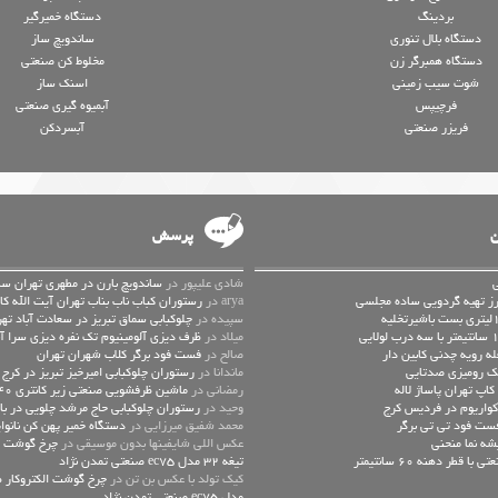
بردینگ
دستگاه خمیرگیر
دستگاه بلال تنوری
ساندویچ ساز
دستگاه همبرگر زن
مخلوط کن صنعتی
شوت سیب زمینی
اسنک ساز
فرچیپس
آبمیوه گیری صنعتی
فریزر صنعتی
آبسردکن
ن
پرسش
شادی علیپور در
ساندویچ بارن در مطهری تهران سا
رز تهیه گردویی ساده مجلسی
arya در
رستوران کباب ناب بناب تهران آیت الله کا
سپیده در
چلوکبابی سماق تبریز در سعادت آباد تهر
میلاد در
ظرف دیزی آلومینیوم تک نفره دیزی سرا
ه رویه چدنی کابین دار
صالح در
فست فود برگر کلاب شهران تهران
یک رومیزی صدتایی
ماندانا در
رستوران چلوکبابی امیرخیز تبریز در کرج
اپ تهران پاساژ لاله
رمضانی در
ماشین ظرفشویی صنعتی زیر کانتری 540بشقاب الکترولوکس
کواریوم در فردیس کرج
وحید در
رستوران چلوکبابی حاج مرشد چلویی در باز
فست فود تی تی برگر
محمد شفیق میرزایی در
دستگاه خمیر پهن کن نانوا
شه نما منحنی
عكس اللي شايفينها بدون موسيقى در
چرخ گوشت ال
طر دهنه 60 سانتیمتر
تیغه 32 مدل ec75 صنعتی تمدن نژاد
کیک تولد با عکس بن تن در
مدل ec75 صنعتی تمدن نژاد