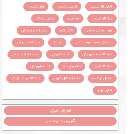
اجاق گاز صنعتی
کابینت استیل
وان استیل
میز کار استیل
فر دیزی
ترولی آبچکان
هود استیل صنعتی
کانتر گرم
دستگاه مرغ بریان
سرخ کن فست فود صنعتی
تاپینگ
دستگاه خمیرگیر
دستگاه خمیر پهن کن
فر ساندویچی
دستگاه کباب ترکی
دستگاه گریل
ساندویچ ساز
تخمه شور کن
یخچال نوشابه
دستگاه بلال تنوری
دستگاه ذرت مکزیکی
اجاق پلوپز
آموزش آشپزی
آموزش غذای ایرانی