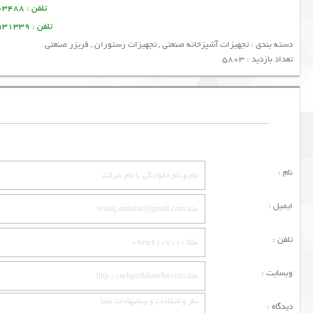
تلفن : 09378003488 ساسان پرتو
تلفن : 09128931339 منصور امین فر
دسته بندی :
تجهیزات آشپزخانه صنعتی
,
تجهیزات رستوران
,
فریزر صنعتی
تعداد بازدید : 5803
نام :
ایمیل :
تلفن :
وبسایت :
دیدگاه :