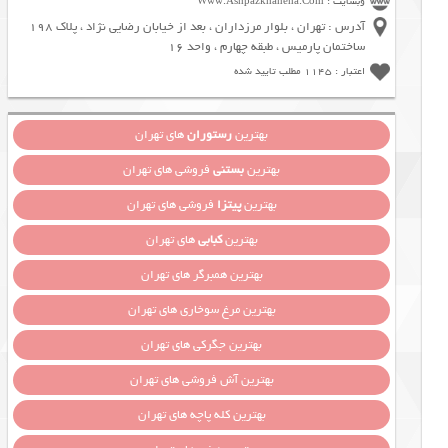
وبسایت : Www.Ashpazkhaneha.Com
آدرس : تهران ، بلوار مرزداران ، بعد از خیابان رضایی نژاد ، پلاک 198
ساختمان پارمیس ، طبقه چهارم ، واحد 16
اعتبار : 1145 مطلب تایید شده
بهترین
رستوران
های تهران
بهترین
بستنی
فروشی های تهران
بهترین
پیتزا
فروشی های تهران
بهترین
کبابی
های تهران
بهترین همبرگر های تهران
بهترین مرغ سوخاری های تهران
بهترین جگرکی های تهران
بهترین آش فروشی های تهران
بهترین کله پاچه های تهران