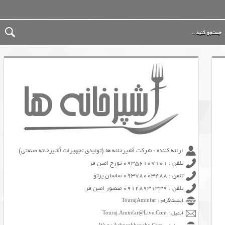
ارائه کننده : شرکت آشپزخانه ها (تولیدی تجهیزات آشپزخانه صنعتی)
تلفن : 09356107101 تورج امین فر
تلفن : 09378003488 ساسان پرتو
تلفن : 09128931339 منصور امین فر
اینستاگرام : TourajAminfar
ایمیل : Touraj.Aminfar@Live.Com