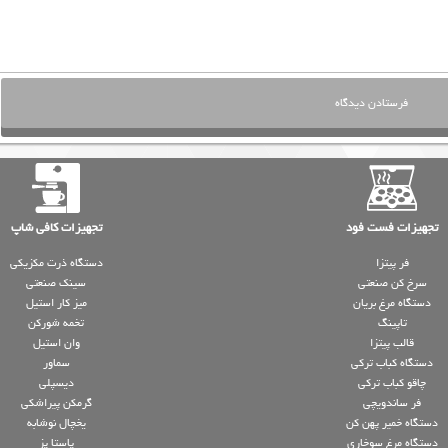
تجهیزات فست فود
تجهیزات کافی شاپ
فر پیتزا
دستگاه ذرت مکزیکی
سرخ کن صنعتی
سینک صنعتی
دستگاه مرغ بریان
میز کار استیل
تاپینگ
تخمه شورکن
قالب پیتزا
وان استیل
دستگاه کباب ترکی
سماور
چاقو کباب ترکی
دیسپلی
فر ساندویچی
گرمکن پیراشکی
دستگاه خمیر پهن کن
یخچال نوشابه
دستگاه مرغ سوخاری
پاستا پز