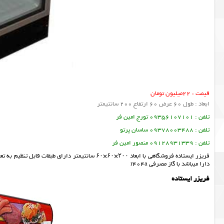
قیمت : 22میلیون تومان
ابعاد : طول 60 عرض 60 ارتفاع 200 سانتیمتر
تلفن : 09356107101 تورج امین فر
تلفن : 09378003488 ساسان پرتو
تلفن : 09128931339 منصور امین فر
دارا میباشد با گاز مصرفی r404a
فریزر ایستاده