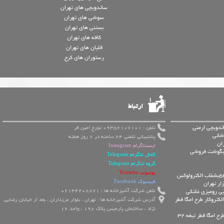
ساندویچی های تهران
سوشی های تهران
بستنی های تهران
کافه های تهران
قلیان های تهران
رستوران های کرج
ارتباط
ندویچی ارمنی
تلفن : 09356107101 تورج امین فر
شانی
پشتیبانی تلفنی 24 ساعته در 7 روز هفته
ان
اینستاگرام Instagram
 آبگوشت فروشی
کانال تلگرام Telegram
گروه تلگرام Telegram
یوتیوب Youtube
فیسبوک Facebook
ار تهران
تلفن شرکت آشپزخانه ها : 02144208871
یی رومیزی غلتکی
کتروکار طرح امگا قطر
آدرس شرکت آشپزخانه ها : تهران ، بلوار مرزداران ، بعد از خیابان رضایی
نژاد ، ساختمان پارمیس پلاک 198 ، واحد 16
چرخ گوشت الکتروکار طرح امگا قطر تیغه 32