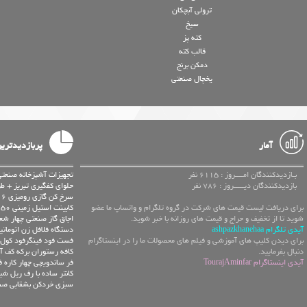
ترولی آبچکان
سیخ
کته پز
قالب کته
دمکن برنج
یخچال صنعتی
آمار
پربازدیدتری
بـازدیدکنندگان امــــروز : 6115 نفر
تجهیزات آشپزخانه صنعتی
بازدیدکنندگان دیـــــروز : 786 نفر
حلوای کفگیری تبریز + ط
سرخ کن گازی رومیزی 16لیتری بست باشیرتخلیه
برای دریافت لیست قیمت های شرکت در گروه تلگرام و واتساپ ما عضو
کابینت استیل زمینی 150 سانتیمتر با سه درب لولایی
شوید تا از تخفیف و حراج و قیمت های روزانه با خبر شوید.
اجاق گاز صنعتی چهار شعل
آیدی تلگرام ashpazkhanehaa
دستگاه فلافل زن اتومات
برای دیدن کلیپ های آموزشی و فیلم های محصولات ما را در اینستاگرام
فست فود فینگرفود کول ک
دنبال بفرمایید.
کافه رستوران برکه کف آ
آیدی اینستاگرام TourajAminfar
فر ساندویچی چهار کاره 
کانتر ساده با رف ریل شی
سبزی خردکن بشقابی صنعتی با ق