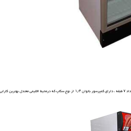
فریزر ایستاده فروشگاهی با ابعاد ۲۰۰×۶۰×۶۰ سانتیمتر دارای طبقات قابل تنظیم به تعداد ۷ طبقه ، دارای کمپرسور باتوان ۱/۴ از نوع سکاپ که درمحیط اقلیمی معتدل بهترین 