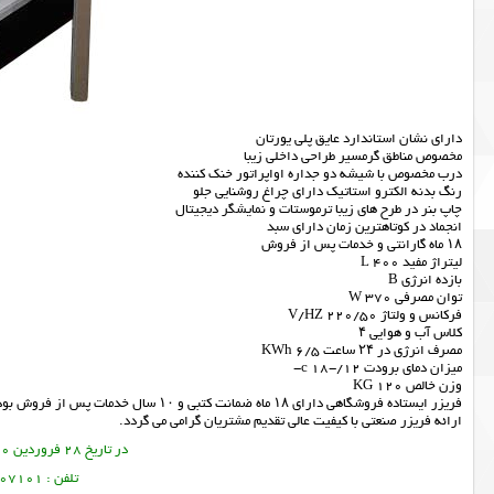
دارای نشان استاندارد عایق پلی یورتان
مخصوص مناطق گرمسیر طراحی داخلی زیبا
درب مخصوص با شیشه دو جداره اواپراتور خنک کننده
رنگ بدنه الکترو استاتیک دارای چراغ روشنایی جلو
چاپ بنر در طرح های زیبا ترموستات و نمایشگر دیجیتال
انجماد در کوتاهترین زمان دارای سبد
۱۸ ماه گارانتی و خدمات پس از فروش
لیتراژ مفید L 400
بازده انرژی B
توان مصرفی W 370
فرکانس و ولتاژ V/HZ 220/50
کلاس آب و هوایی ۴
مصرف انرژی در ۲۴ ساعت KWh 6/5
میزان دمای برودت c 18-/12-
وزن خالص KG 120
فریزر ایستاده فروشگاهی دارای ۱۸ ماه ضمانت کتبی و ۱۰ سال خدمات پس از فروش بوده که به همین میزان دارای بیشترین تقاضا ازجانب مشتریان میباشد.
ارائه
فریزر صنعتی
با کیفیت عالی تقدیم مشتریان گرامی می گردد.
در تاریخ 28 فروردین 1400 این مطلب نوشته شده است.
تلفن : 09356107101 تورج امین فر