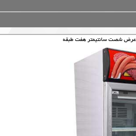
 عرض شصت سانتیمتر هفت طبقه