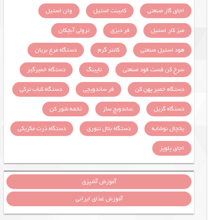
اجاق گاز صنعتی
کابینت استیل
وان استیل
میز کار استیل
فر دیزی
ترولی آبچکان
هود استیل صنعتی
کانتر گرم
دستگاه مرغ بریان
سرخ کن فست فود صنعتی
تاپینگ
دستگاه خمیرگیر
دستگاه خمیر پهن کن
فر ساندویچی
دستگاه کباب ترکی
دستگاه گریل
ساندویچ ساز
تخمه شور کن
یخچال نوشابه
دستگاه بلال تنوری
دستگاه ذرت مکزیکی
اجاق پلوپز
آموزش آشپزی
آموزش غذای ایرانی