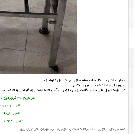
جداره داخل دستگاه ساخته شده ازورق یک میل گالوانیزه
بیرون فر ساخته شده از ورق استیل
طرز تهیه دیزی عالی با دستگاه دیزی پز تجهیزات آشپزخانه که دارای گارانتی و خدمات پ
در تاریخ 30 فروردین 1400 این مطلب نوشته شده است.
تلفن : 09356107101 تورج امین فر
تلفن : 09378003488 ساسان پرتو
تلفن : 09128931339 منصور امین فر
دسته بندی :
تجهیزات آشپزخانه صنعتی
,
تجهیزات رستوران
,
فر دیزی پزی