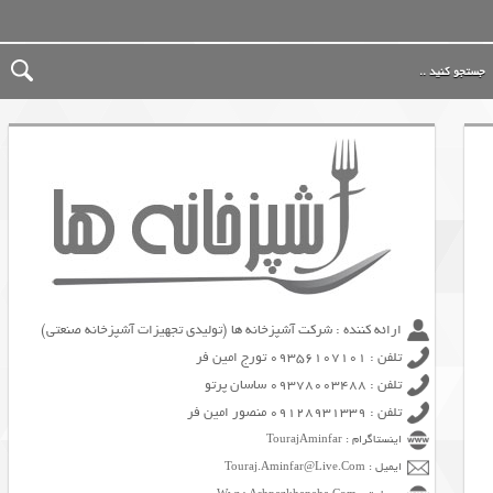
ارائه کننده : شرکت آشپزخانه ها (تولیدی تجهیزات آشپزخانه صنعتی)
تلفن : 09356107101 تورج امین فر
تلفن : 09378003488 ساسان پرتو
تلفن : 09128931339 منصور امین فر
اینستاگرام : TourajAminfar
ایمیل : Touraj.Aminfar@Live.Com