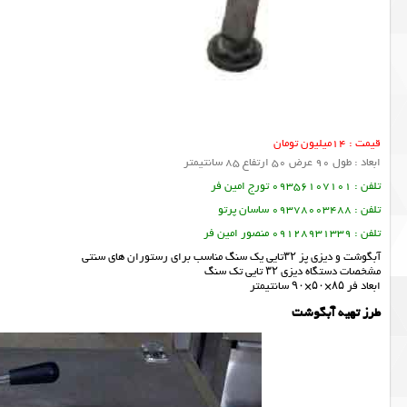
قیمت : 14میلیون تومان
ابعاد : طول 90 عرض 50 ارتفاع 85 سانتیمتر
تلفن : 09356107101 تورج امین فر
تلفن : 09378003488 ساسان پرتو
تلفن : 09128931339 منصور امین فر
آبگوشت و دیزی پز ۳۲تایی یک سنگ مناسب برای رستوران های سنتی
مشخصات دستگاه دیزی ۳۲ تایی تک سنگ
ابعاد فر ۸۵×۵۰×۹۰ سانتیمتر
طرز تهیه آبگوشت