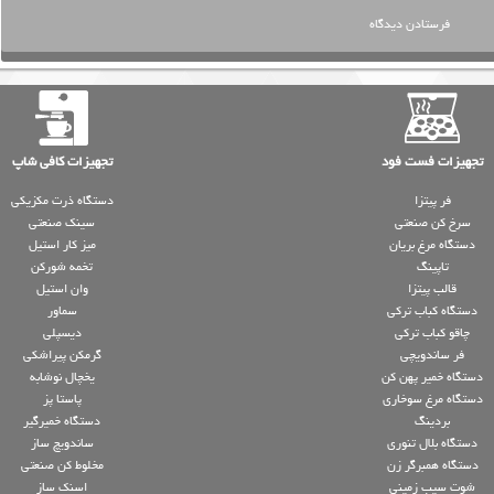
تجهیزات فست فود
تجهیزات کافی شاپ
فر پیتزا
دستگاه ذرت مکزیکی
سرخ کن صنعتی
سینک صنعتی
دستگاه مرغ بریان
میز کار استیل
تاپینگ
تخمه شورکن
قالب پیتزا
وان استیل
دستگاه کباب ترکی
سماور
چاقو کباب ترکی
دیسپلی
فر ساندویچی
گرمکن پیراشکی
دستگاه خمیر پهن کن
یخچال نوشابه
دستگاه مرغ سوخاری
پاستا پز
بردینگ
دستگاه خمیرگیر
دستگاه بلال تنوری
ساندویچ ساز
دستگاه همبرگر زن
مخلوط کن صنعتی
شوت سیب زمینی
اسنک ساز