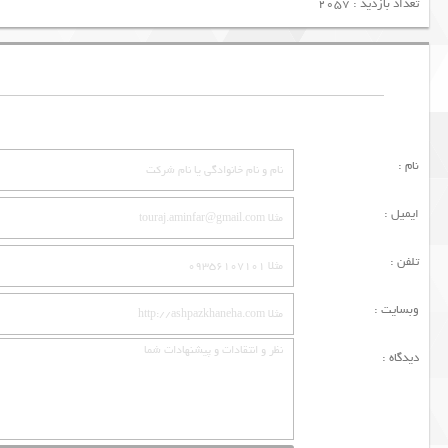
تعداد بازدید : 2057
نام :
ایمیل :
تلفن :
وبسایت :
دیدگاه :