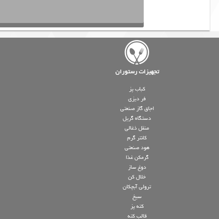
تجهیزات رستوران
کباب پز
فر دیزی
اجاق گاز صنعتی
دستگاه گریل
منقل ذغالی
کانتر گرم
هود صنعتی
گرمکن غذا
دوغ ساز
خلال کن
ترولی آبچکان
سیخ
کته پز
قالب کته