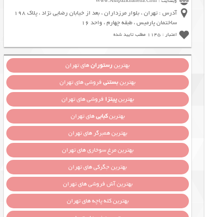
وبسایت : Www.Ashpazkhaneha.Com
آدرس : تهران ، بلوار مرزداران ، بعد از خیابان رضایی نژاد ، پلاک 198
ساختمان پارمیس ، طبقه چهارم ، واحد 16
اعتبار : 1145 مطلب تایید شده
بهترین
رستوران
های تهران
بهترین
بستنی
فروشی های تهران
بهترین
پیتزا
فروشی های تهران
بهترین
کبابی
های تهران
بهترین همبرگر های تهران
بهترین مرغ سوخاری های تهران
بهترین جگرکی های تهران
بهترین آش فروشی های تهران
بهترین کله پاچه های تهران