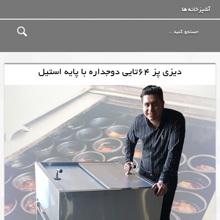
آشپزخانه ها
دیزی پز 64تایی دوجداره با پایه استیل