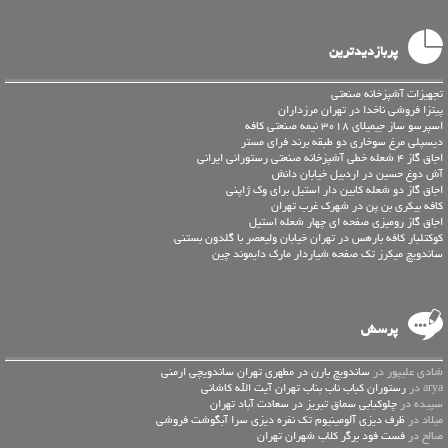
پربازدیدترین
تجهیزات آشپزخانه صنعتی
پیتزا فروشی ناخدا در تهران مرزداران
اسپرسو ساز جیمیلای 3018 نیمه صنعتی کافه
دیسپلی مرغ سوخاری دو طبقه برند فرای مستر
اجاق گاز 4 شعله خطی آشپزخانه صنعتی رستورانی ایرانی
آش دوغ حسین در اردبیل خیابان دانش
اجاق گاز دو شعله کابین دار استیل برای وک ژاپنی
کافه بیکری بن پن در شهرک غرب تهران
اجاق گاز رومیزی صفحه ای چهار شعله استیل
كوكتلبار كافه بارهس در تهران خیابان ولیعصر با گلدون بستنی
ساندویچ میکرز تک صفحه شیاردار مارک دایموند چین
پرسش
شادی علیپور در
ساندویچ بارن در مطهری تهران ساندویچی ارمنی
arya در
رستوران کباب ناب بناب تهران آیت الله کاشانی
سپیده در
چلوکبابی سماق تبریز در سعادت آباد تهران
میلاد در
ظرف دیزی آلومینیوم تک نفره دیزی سرا آبگوشت فروشی
صالح در
فست فود برگر کلاب شهران تهران