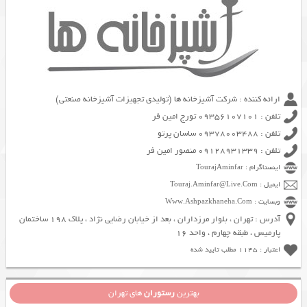
ارائه کننده : شرکت آشپزخانه ها (تولیدی تجهیزات آشپزخانه صنعتی)
تلفن : 09356107101 تورج امین فر
تلفن : 09378003488 ساسان پرتو
تلفن : 09128931339 منصور امین فر
اینستاگرام : TourajAminfar
ایمیل : Touraj.Aminfar@Live.Com
وبسایت : Www.Ashpazkhaneha.Com
آدرس : تهران ، بلوار مرزداران ، بعد از خیابان رضایی نژاد ، پلاک 198 ساختمان
پارمیس ، طبقه چهارم ، واحد 16
اعتبار : 1145 مطلب تایید شده
بهترین
رستوران
های تهران