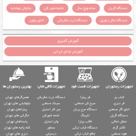
دستگاه گریل
ساندویچ ساز
تخمه شور کن
یخچال نوشابه
دستگاه بلال تنوری
دستگاه ذرت مکزیکی
اجاق پلوپز
آموزش آشپزی
آموزش غذای ایرانی
تجهیزات رستوران
تجهیزات فست فود
تجهیزات کافی شاپ
بهترین رستوران ها
کباب پز
فر پیتزا
دستگاه ذرت مکزیکی
همبرگرهای تهران
فر دیزی
سرخ کن صنعتی
سینک صنعتی
چلوکبابی های تهران
اجاق گاز صنعتی
دستگاه مرغ بریان
میز کار استیل
پیتزاهای تهران
دستگاه گریل
تاپینگ
تخمه شورکن
جگرکی های تهران
منقل ذغالی
قالب پیتزا
وان استیل
پاستاهای تهران
کانتر گرم
دستگاه کباب ترکی
سماور
کله پاچه های تهران
هود صنعتی
چاقو کباب ترکی
دیسپلی
دیزی های تهران