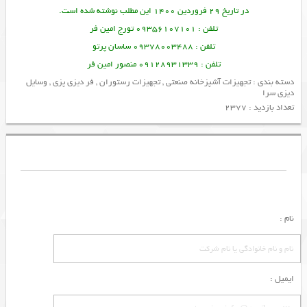
در تاریخ 29 فروردین 1400 این مطلب نوشته شده است.
تلفن : 09356107101 تورج امین فر
تلفن : 09378003488 ساسان پرتو
تلفن : 09128931339 منصور امین فر
دسته بندی :
تجهیزات آشپزخانه صنعتی
,
تجهیزات رستوران
,
فر دیزی پزی
,
وسایل
دیزی سرا
تعداد بازدید : 2377
نام :
ایمیل :