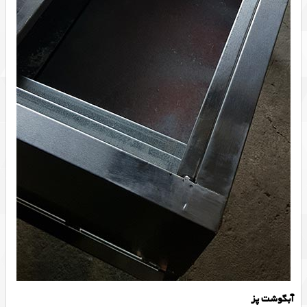
آبگوشت پز