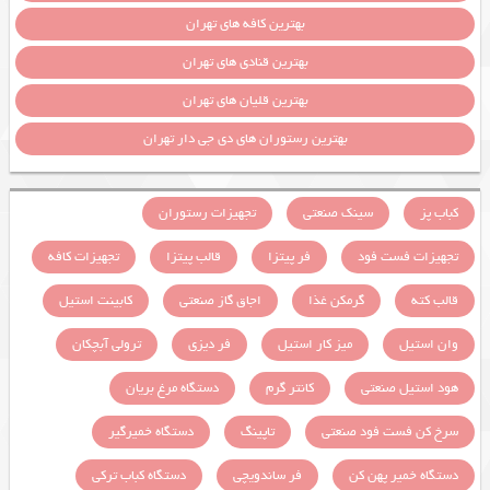
بهترین کافه های تهران
بهترین قنادی های تهران
بهترین قلیان های تهران
بهترین رستوران های دی جی دار تهران
کباب پز
سینک صنعتی
تجهیزات رستوران
تجهیزات فست فود
فر پیتزا
قالب پیتزا
تجهیزات کافه
قالب کته
گرمکن غذا
اجاق گاز صنعتی
کابینت استیل
وان استیل
میز کار استیل
فر دیزی
ترولی آبچکان
هود استیل صنعتی
کانتر گرم
دستگاه مرغ بریان
سرخ کن فست فود صنعتی
تاپینگ
دستگاه خمیرگیر
دستگاه خمیر پهن کن
فر ساندویچی
دستگاه کباب ترکی