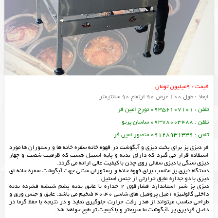
قیمت : 9میلیون تومان
ابعاد : طول 100 عرض 90 ارتفاع 90 سانتيمتر
تلفن : 09356107101 تورج امین فر
تلفن : 09378003488 ساسان پرتو
تلفن : 09128931339 منصور امین فر
فر دیزی پز برای پخت دیزی و آبگوشت در قهوه خانه سفره خانه ها و رستوران ها مورد
استفاده قرار می گیرد که دارای بدنه و پایه استیل هست که ظرفیت شصت و چهار
دیزی سنگی یا دیزی سفالی روی چدن با کیفیت عالی ارائه می گردد.
دستگاه دیزی پز مناسب برای قهوه خانه و رستوران سنتی جهت آبگوشت سفره خانه ای
دیزی با دو جداره عایق حرارتی از جنس استیل
دیزی پز شیر استاندارد فشارقوی 2 جداره با عایق بدنه پشم شیشه فشرده بدنه
داخلی گالولنیزه 1میل پروفیل های شاسی 40*40 ضخیم می باشد. عایق و جنس ورق و
طراحی مناسب میتواند از هدر رفت حرارت جلوگیری نماید و در نتیجه با حفظ گرما در
داخل فردیزی پز ،آبگوشت ما سریعتر و با کیفیت تر طبخ خواهد شد.