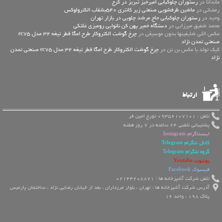
ماندانا در
رستوران چلوکبابی امیرخیز تبریز در کرج
رمضانی در
ماشین ظرفشویی صنعتی زیر کانتری 540بشقاب الکترولوکس
وحید در
رستوران چلوکبابی حاج مرشد چلویی در بازار تهران
محمد شفیق میرزایی در
دستگاه خمیر پهن کن نانوایی رومیزی غلتکی
عكس اللي شايفينها بدون موسيقى در
چرخ گوشت الکتروکار طرح امگا قطر تیغه 32 مدل ec75
صنعتی تمدن نژاد
کیک تولد با عکس بن تن در
چرخ گوشت الکتروکار طرح امگا قطر تیغه 32 مدل ec75 صنعتی تمدن
نژاد
ارتباط
تلفن : 09356107101 تورج امین فر
پشتیبانی تلفنی 24 ساعته در 7 روز هفته
اینستاگرام Instagram
کانال تلگرام Telegram
گروه تلگرام Telegram
یوتیوب Youtube
فیسبوک Facebook
تلفن شرکت آشپزخانه ها : 02144208871
آدرس شرکت آشپزخانه ها : تهران ، بلوار مرزداران ، بعد از خیابان رضایی نژاد ، ساختمان پارمیس
پلاک 198 ، واحد 16