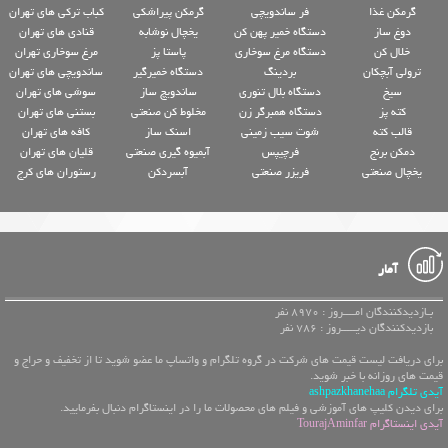
گرمکن غذا
فر ساندویچی
گرمکن پیراشکی
کباب ترکی های تهران
دوغ ساز
دستگاه خمیر پهن کن
یخچال نوشابه
قنادی های تهران
خلال کن
دستگاه مرغ سوخاری
پاستا پز
مرغ سوخاری تهران
ترولی آبچکان
بردینگ
دستگاه خمیرگیر
ساندویچی های تهران
سیخ
دستگاه بلال تنوری
ساندویچ ساز
سوشی های تهران
کته پز
دستگاه همبرگر زن
مخلوط کن صنعتی
بستنی های تهران
قالب کته
شوت سیب زمینی
اسنک ساز
کافه های تهران
دمکن برنج
فرچیپس
آبمیوه گیری صنعتی
قلیان های تهران
یخچال صنعتی
فریزر صنعتی
آبسردکن
رستوران های کرج
آمار
بـازدیدکنندگان امــــروز : 8970 نفر
بازدیدکنندگان دیـــــروز : 786 نفر
برای دریافت لیست قیمت های شرکت در گروه تلگرام و واتساپ ما عضو شوید تا از تخفیف و حراج و
قیمت های روزانه با خبر شوید.
آیدی تلگرام ashpazkhanehaa
برای دیدن کلیپ های آموزشی و فیلم های محصولات ما را در اینستاگرام دنبال بفرمایید.
آیدی اینستاگرام TourajAminfar