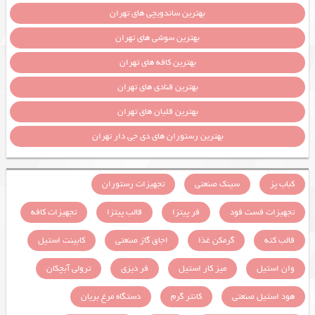
بهترین ساندویچی های تهران
بهترین سوشی های تهران
بهترین کافه های تهران
بهترین قنادی های تهران
بهترین قلیان های تهران
بهترین رستوران های دی جی دار تهران
کباب پز
سینک صنعتی
تجهیزات رستوران
تجهیزات فست فود
فر پیتزا
قالب پیتزا
تجهیزات کافه
قالب کته
گرمکن غذا
اجاق گاز صنعتی
کابینت استیل
وان استیل
میز کار استیل
فر دیزی
ترولی آبچکان
هود استیل صنعتی
کانتر گرم
دستگاه مرغ بریان