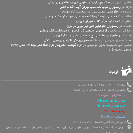
شادی علیپور در
ساندویچ بارن در مطهری تهران ساندویچی ارمنی
arya در
رستوران کباب ناب بناب تهران آیت الله کاشانی
سپیده در
چلوکبابی سماق تبریز در سعادت آباد تهران
میلاد در
ظرف دیزی آلومینیوم تک نفره دیزی سرا آبگوشت فروشی
صالح در
فست فود برگر کلاب شهران تهران
ماندانا در
رستوران چلوکبابی امیرخیز تبریز در کرج
رمضانی در
ماشین ظرفشویی صنعتی زیر کانتری 540بشقاب الکترولوکس
وحید در
رستوران چلوکبابی حاج مرشد چلویی در بازار تهران
محمد شفیق میرزایی در
دستگاه خمیر پهن کن نانوایی رومیزی غلتکی
عكس اللي شايفينها بدون موسيقى در
چرخ گوشت الکتروکار طرح امگا قطر تیغه 32 مدل ec75
صنعتی تمدن نژاد
ارتباط
تلفن : 09356107101 تورج امین فر
پشتیبانی تلفنی 24 ساعته در 7 روز هفته
اینستاگرام Instagram
کانال تلگرام Telegram
گروه تلگرام Telegram
یوتیوب Youtube
فیسبوک Facebook
تلفن شرکت آشپزخانه ها : 02144208871
آدرس شرکت آشپزخانه ها : تهران ، بلوار مرزداران ، بعد از خیابان رضایی نژاد ، ساختمان پارمیس
پلاک 198 ، واحد 16