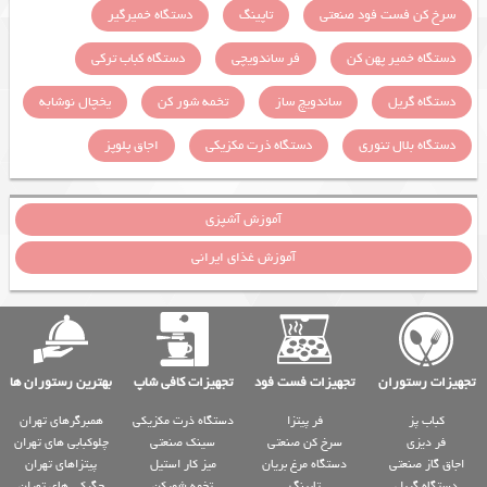
سرخ کن فست فود صنعتی
تاپینگ
دستگاه خمیرگیر
دستگاه خمیر پهن کن
فر ساندویچی
دستگاه کباب ترکی
دستگاه گریل
ساندویچ ساز
تخمه شور کن
یخچال نوشابه
دستگاه بلال تنوری
دستگاه ذرت مکزیکی
اجاق پلوپز
آموزش آشپزی
آموزش غذای ایرانی
تجهیزات رستوران
تجهیزات فست فود
تجهیزات کافی شاپ
بهترین رستوران ها
کباب پز
فر پیتزا
دستگاه ذرت مکزیکی
همبرگرهای تهران
فر دیزی
سرخ کن صنعتی
سینک صنعتی
چلوکبابی های تهران
اجاق گاز صنعتی
دستگاه مرغ بریان
میز کار استیل
پیتزاهای تهران
دستگاه گریل
تاپینگ
تخمه شورکن
جگرکی های تهران