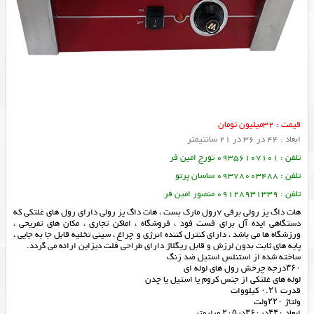
قیمت : 32میلیون تومان
ابعاد : 44 در 36 در 21 سانتیمتر
تلفن : 09356107101 تورج امین فر
تلفن : 09378003488 ساسان پرتو
تلفن : 09128931339 منصور امین فر
هات داگ پز رولی برقي ٧رول مارک بست ، هات داگ پز رولی دارای رول های غلتکی که
دستگاهی ایده آل برای فست فود ، فروشگاه ، اماکن تجاری ، مکان های تفریحی ،
ورزشگاه ها می باشد ، دارای کنترل کننده انرژی و چراغ ، سینی تخلیه قابل جا به جایی ،
پایه های ثابت بدون لرزش و قابل ریگلاژ دارای طراحی فلت دیزاین ارائه می گردد.
ساخته شده از استنلس استیل ضد زنگ
۳۶۰درجه چرخش رول های لوله ای
لوله های غلتکی از جنس کروم یا استیل یا چدن
قدرت ۰.۲۱ کیلووات
ولتاژ ۲۲۰ولت
ابعاد ۴۴۰در۳۶۰در۲۰۵ میلیمتر