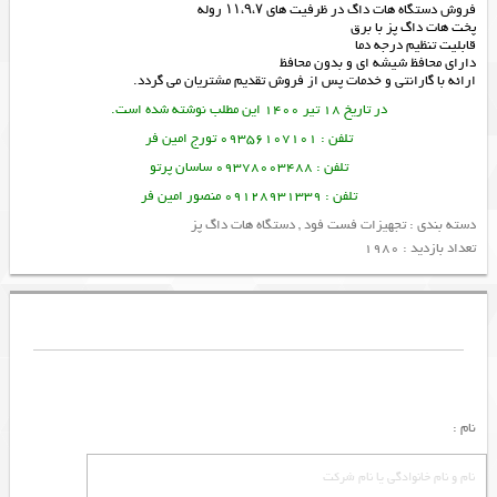
فروش دستگاه هات داگ در ظرفیت های ۱۱،۹،۷ روله
پخت هات داگ پز با برق
قابلیت تنظیم درجه دما
دارای محافظ شیشه ای و بدون محافظ
ارائه با گارانتی و خدمات پس از فروش تقدیم مشتریان می گردد.
در تاریخ 18 تیر 1400 این مطلب نوشته شده است.
تلفن : 09356107101 تورج امین فر
تلفن : 09378003488 ساسان پرتو
تلفن : 09128931339 منصور امین فر
دسته بندی :
تجهیزات فست فود
,
دستگاه هات داگ پز
تعداد بازدید : 1980
نام :