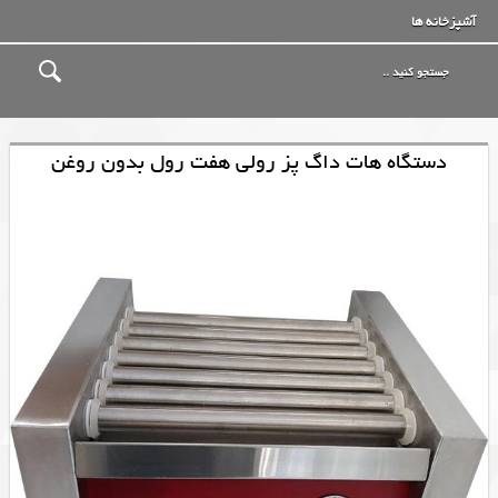
آشپزخانه ها
دستگاه هات داگ پز رولی هفت رول بدون روغن