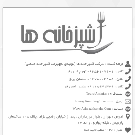
ارائه کننده : شرکت آشپزخانه ها (تولیدی تجهیزات آشپزخانه صنعتی)
تلفن : 09356107101 تورج امین فر
تلفن : 09378003488 ساسان پرتو
تلفن : 09128931339 منصور امین فر
اینستاگرام : TourajAminfar
ایمیل : Touraj.Aminfar@Live.Com
وبسایت : Www.Ashpazkhaneha.Com
آدرس : تهران ، بلوار مرزداران ، بعد از خیابان رضایی نژاد ، پلاک 198 ساختمان
پارمیس ، طبقه چهارم ، واحد 16
اعتبار : 1145 مطلب تایید شده