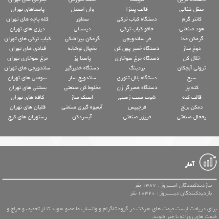
منقل ذغالی
قالب پیتزا
وان استیل
پاستاهای تهران
کانتر گرم
دستگاه کباب ترکی
سماور
کله پاچه های تهران
هود صنعتی
چاقو کباب ترکی
دیسپلی
دیزی های تهران
گرمکن غذا
فر ساندویچی
گرمکن پیراشکی
کباب ترکی های تهران
دوغ ساز
دستگاه خمیر پهن کن
یخچال نوشابه
قنادی های تهران
خلال کن
دستگاه مرغ سوخاری
پاستا پز
مرغ سوخاری تهران
ترولی آبچکان
بردینگ
دستگاه خمیرگیر
ساندویچی های تهران
سیخ
دستگاه بلال تنوری
ساندویچ ساز
سوشی های تهران
کته پز
دستگاه همبرگر زن
مخلوط کن صنعتی
بستنی های تهران
قالب کته
شوت سیب زمینی
اسنک ساز
کافه های تهران
دمکن برنج
فرچیپس
آبمیوه گیری صنعتی
قلیان های تهران
یخچال صنعتی
فریزر صنعتی
آبسردکن
رستوران های کرج
آمار
بـازدیدکنندگان امــــروز : 1387 نفر
بازدیدکنندگان دیـــــروز : 10320 نفر
برای دریافت لیست قیمت های شرکت در گروه تلگرام و واتساپ ما عضو شوید تا از تخفیف و حراج و
قیمت های روزانه با خبر شوید.