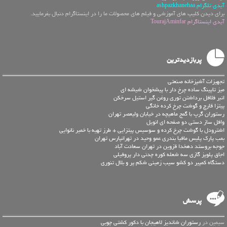
آیدی تلگرام ashpazkhanehaa
برای دیدن کلیپ های آموزشی و فیلم های محصولات ما را در اینستاگرام دنبال بفرمایید.
آیدی اینستاگرام TourajAminfar
پربازدیدترین
تجهیزات آشپزخانه صنعتی
میز تاپینگ ساده چرخ دار با پیشخوان شیشه ای
انبر فلافل برداشتن توری روغن گیر استیل سرخکن
پیتزا قارچ و گوشت چرخ کرده خانگی
رستوران گرپ با گمج ماهیچه در خیابان ولیعصر تهران
وافل ساز دستی دو صفحه ای انویل
اشترودل با گوشت چرخ کرده و سوسیس پیتزایی + طرز تهیه با خمیر نانوایی
بمب پارک پلیس مافیا بندری عمو وحید در تهرانپارس تهران
جوجه بروستد دهخدا قزوین در تهران سعادت آباد
اجاق پلوپز گازی سه شعله کوره چدنی دار پروفیلی
دستگاه کمپیر دو کشو سیب زمینی شکم پر و بلال تنوری
پرسش
سیمین در
رستوران شاندیز لاهیجان با دکور کشتی چوبی