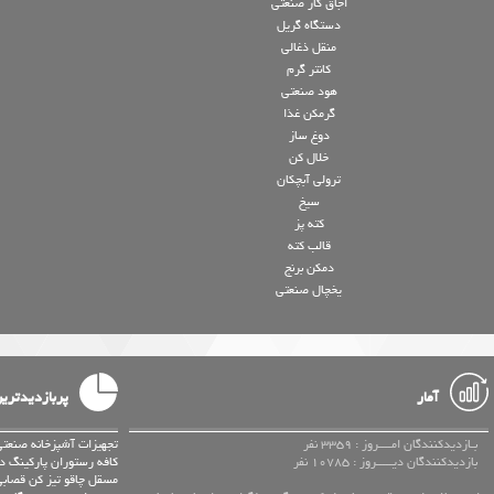
اجاق گاز صنعتی
دستگاه گریل
منقل ذغالی
کانتر گرم
هود صنعتی
گرمکن غذا
دوغ ساز
خلال کن
ترولی آبچکان
سیخ
کته پز
قالب کته
دمکن برنج
یخچال صنعتی
آمار
پربازدیدتری
بـازدیدکنندگان امــــروز : 3359 نفر
تجهیزات آشپزخانه صنعتی
بازدیدکنندگان دیـــــروز : 10785 نفر
کافه رستوران پارکینگ در
مسقل چاقو تیز کن قصابی دسته