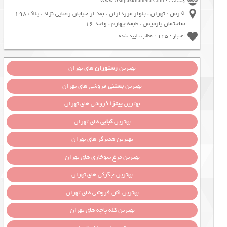
وبسایت : Www.Ashpazkhaneha.Com
آدرس : تهران ، بلوار مرزداران ، بعد از خیابان رضایی نژاد ، پلاک 198
ساختمان پارمیس ، طبقه چهارم ، واحد 16
اعتبار : 1145 مطلب تایید شده
بهترین
رستوران
های تهران
بهترین
بستنی
فروشی های تهران
بهترین
پیتزا
فروشی های تهران
بهترین
کبابی
های تهران
بهترین همبرگر های تهران
بهترین مرغ سوخاری های تهران
بهترین جگرکی های تهران
بهترین آش فروشی های تهران
بهترین کله پاچه های تهران