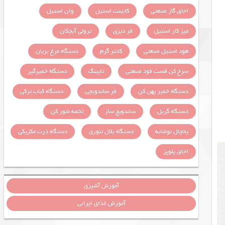
اجاق گاز صنعتی
کابینت استیل
وان استیل
میز کار استیل
فر دیزی
ترولی آبچکان
هود استیل صنعتی
کانتر گرم
دستگاه مرغ بریان
سرخ کن فست فود صنعتی
تاپینگ
دستگاه خمیرگیر
دستگاه خمیر پهن کن
فر ساندویچی
دستگاه کباب ترکی
دستگاه گریل
ساندویچ ساز
تخمه شور کن
یخچال نوشابه
دستگاه بلال تنوری
دستگاه ذرت مکزیکی
اجاق پلوپز
آموزش آشپزی
آموزش غذای ایرانی