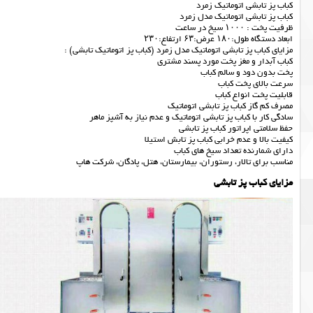
کباب پز تابشی اتوماتیک زمرد
کباب پز تابشی اتوماتیک مدل زمرد
ظرفیت پخت : ۱۰۰۰ سیخ در ساعت
ابعاد دستگاه طول:۱۸۰ عرض:۶۳ ارتفاع:۲۳۰
مزایای کباب پز تابشی اتوماتیک مدل زمرد (کباب پز اتوماتیک تابشی) :
کباب آبدار و مغز پخت مورد پسند مشتری
پخت بدون دود و سالم کباب
سرعت بالای پخت کباب
قابلیت پخت انواع کباب
مصرف کم گاز کباب پز تابشی اتوماتیک
سادگی کار با کباب پز تابشی اتوماتیک و عدم نیاز به آشپز ماهر
حفظ سلامتی اپراتور کباب پز تابشی
کیفیت بالا و عدم خرابی کباب پز تابش استیلا
دارای شمارنده تعداد سیخ های کباب
مناسب برای تالار، رستوران، بیمارستان، هتل، پادگان، شرکت هاپ
مزایای کباب پز تابشی