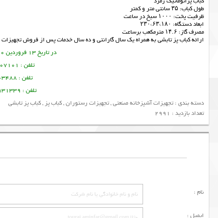
کباب پزاتوماتیک زمرد
طول کباب: ۳۵ سانتی متر و کمتر
ظرفیت پخت: ۱۰۰۰ سیخ در ساعت
ابعاد دستگاه: ۱۸۰*۶۳*۲۳۰
مصرف گاز: ۱۴.۶ مترمکعب برساعت
ارائه
کباب پز تابشی
به همراه یک سال گارانتی و ده سال خدمات پس از فروش
تجهیزات 
در تاریخ 13 فروردین 1400 این مطلب نوشته شده است.
تلفن : 09356107101 تورج امین فر
تلفن : 09378003488 ساسان پرتو
تلفن : 09128931339 منصور امین فر
دسته بندی :
تجهیزات آشپزخانه صنعتی
,
تجهیزات رستوران
,
کباب پز
,
کباب پز تابشی
تعداد بازدید : 2991
نام :
ایمیل :