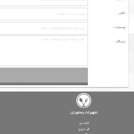
تلفن :
وبسایت :
دیدگاه :
تجهیزات رستوران
کباب پز
فر دیزی