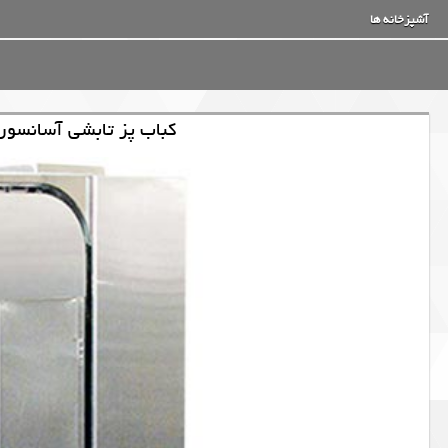
آشپزخانه ها
کباب پز تابشی آسانسوری زمرد 1000 