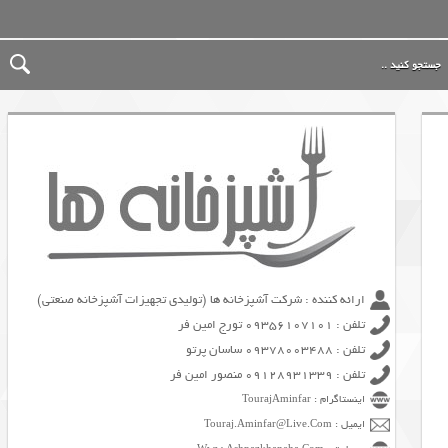
ارائه کننده : شرکت آشپزخانه ها (تولیدی تجهیزات آشپزخانه صنعتی)
تلفن : 09356107101 تورج امین فر
تلفن : 09378003488 ساسان پرتو
تلفن : 09128931339 منصور امین فر
اینستاگرام : TourajAminfar
ایمیل : Touraj.Aminfar@Live.Com