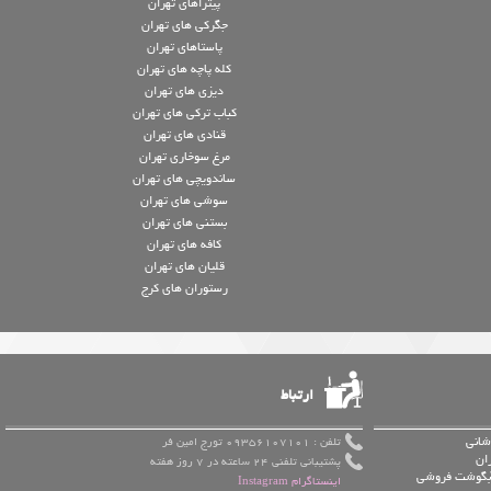
پیتزاهای تهران
جگرکی های تهران
پاستاهای تهران
کله پاچه های تهران
دیزی های تهران
کباب ترکی های تهران
قنادی های تهران
مرغ سوخاری تهران
ساندویچی های تهران
سوشی های تهران
بستنی های تهران
کافه های تهران
قلیان های تهران
رستوران های کرج
ارتباط
شانی
تلفن : 09356107101 تورج امین فر
ان
پشتیبانی تلفنی 24 ساعته در 7 روز هفته
 آبگوشت فروشی
اینستاگرام Instagram