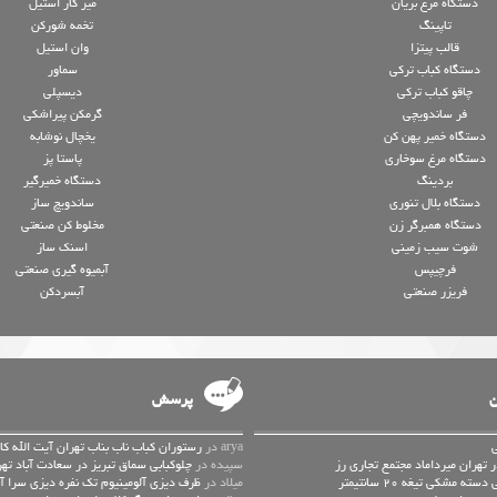
دستگاه مرغ بریان
میز کار استیل
تاپینگ
تخمه شورکن
قالب پیتزا
وان استیل
دستگاه کباب ترکی
سماور
چاقو کباب ترکی
دیسپلی
فر ساندویچی
گرمکن پیراشکی
دستگاه خمیر پهن کن
یخچال نوشابه
دستگاه مرغ سوخاری
پاستا پز
بردینگ
دستگاه خمیرگیر
دستگاه بلال تنوری
ساندویچ ساز
دستگاه همبرگر زن
مخلوط کن صنعتی
شوت سیب زمینی
اسنک ساز
فرچیپس
آبمیوه گیری صنعتی
فریزر صنعتی
آبسردکن
ن
پرسش
arya در
رستوران کباب ناب بناب تهران آیت الله کا
 تهران میرداماد مجتمع تجاری رز
سپیده در
چلوکبابی سماق تبریز در سعادت آباد تهر
 مشکی تیغه 20 سانتیمتر
میلاد در
ظرف دیزی آلومینیوم تک نفره دیزی سرا