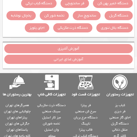
دستگاه خمیر پهن کن
فر ساندویچی
دستگاه کباب ترکی
دستگاه گریل
ساندویچ ساز
تخمه شور کن
یخچال نوشابه
دستگاه بلال تنوری
دستگاه ذرت مکزیکی
اجاق پلوپز
آموزش آشپزی
آموزش غذای ایرانی
تجهیزات رستوران
تجهیزات فست فود
تجهیزات کافی شاپ
بهترین رستوران ها
کباب پز
فر پیتزا
دستگاه ذرت مکزیکی
همبرگرهای تهران
فر دیزی
سرخ کن صنعتی
سینک صنعتی
چلوکبابی های تهران
اجاق گاز صنعتی
دستگاه مرغ بریان
میز کار استیل
پیتزاهای تهران
دستگاه گریل
تاپینگ
تخمه شورکن
جگرکی های تهران
منقل ذغالی
قالب پیتزا
وان استیل
پاستاهای تهران
کانتر گرم
دستگاه کباب ترکی
سماور
کله پاچه های تهران