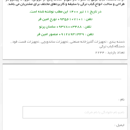
طراحی و ساخت انواع کباب ترکی با سلیقه و کاربردهای مختلف برای مشتریان می باشد.
در تاریخ 11 تیر 1400 این مطلب نوشته شده است.
تلفن : 09356107101 تورج امین فر
تلفن : 09378003488 ساسان پرتو
تلفن : 09128931339 منصور امین فر
دسته بندی :
تجهیزات آشپزخانه صنعتی
,
تجهیزات ساندویچی
,
تجهیزات فست فود
,
دستگاه کباب ترکی
تعداد بازدید : 2244
نام :
ایمیل :