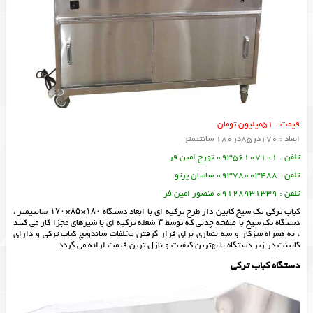
قیمت : 51میلیون تومان
ابعاد : 170در85در180 سانتیمتر
تلفن : 09356107101 تورج امین فر
تلفن : 09378003488 ساسان پرتو
تلفن : 09128931339 منصور امین فر
کباب ترکی تک سیخ کابین دار طرح ترکیه ای با ابعاد دستگاه ۱۸۰×۸۵×۱۷۰ سانتیمتر ،
دستگاه تک سیخ با صفحه چدنی که توسط ۳ شعله ترکیه ای با شیرهای مجزا کار می کنند
، به همراه میزکار و سه بنماری برای قرار گرفتن مخلفات ساندویچ کباب ترکی و دارای
کابینت در زیر دستگاه با بهترین کیفیت و نازل ترین قیمت ارائه می گردد.
دستگاه کباب ترکی