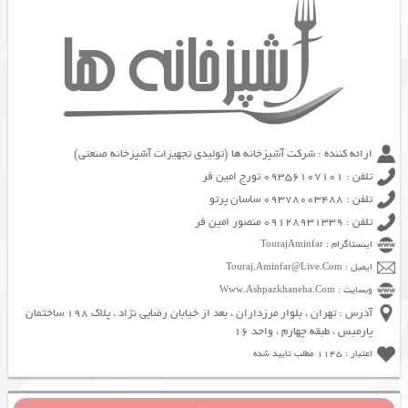
ارائه کننده : شرکت آشپزخانه ها (تولیدی تجهیزات آشپزخانه صنعتی)
تلفن : 09356107101 تورج امین فر
تلفن : 09378003488 ساسان پرتو
تلفن : 09128931339 منصور امین فر
اینستاگرام : TourajAminfar
ایمیل : Touraj.Aminfar@Live.Com
وبسایت : Www.Ashpazkhaneha.Com
آدرس : تهران ، بلوار مرزداران ، بعد از خیابان رضایی نژاد ، پلاک 198 ساختمان
پارمیس ، طبقه چهارم ، واحد 16
اعتبار : 1145 مطلب تایید شده