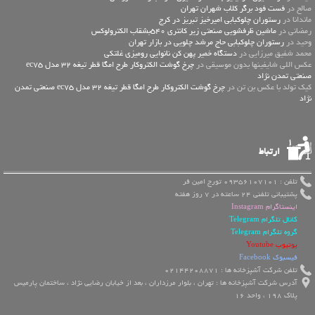
صالح در
فست فود برگر کلاب شهران تهران
ماندانا در
رستوران چلوکبابی امیرخیز تبریز در کرج
رمضانی در
ماشین ظرفشویی صنعتی زیر کانتری 540بشقاب الکترولوکس
وحید در
رستوران چلوکبابی حاج مرشد چلویی در بازار تهران
محمد شفیق میرزایی در
دستگاه خمیر پهن کن نانوایی رومیزی غلتکی
عكس اللي شايفينها بدون موسيقى در
چرخ گوشت الکتروکار طرح امگا قطر تیغه 32 مدل ec75
صنعتی تمدن نژاد
کیک تولد با عکس بن تن در
چرخ گوشت الکتروکار طرح امگا قطر تیغه 32 مدل ec75 صنعتی تمدن
نژاد
ارتباط
تلفن : 09356107101 تورج امین فر
پشتیبانی تلفنی 24 ساعته در 7 روز هفته
اینستاگرام Instagram
کانال تلگرام Telegram
گروه تلگرام Telegram
یوتیوب Youtube
فیسبوک Facebook
تلفن شرکت آشپزخانه ها : 02144208871
آدرس شرکت آشپزخانه ها : تهران ، بلوار مرزداران ، بعد از خیابان رضایی نژاد ، ساختمان پارمیس
پلاک 198 ، واحد 16