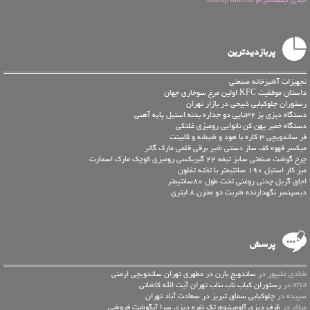
پربازدیدترین
تجهیزات آشپزخانه صنعتی
داستان موفقیت KFC اولین مرغ سوخاری جهان
رستوران چلوکبابی ذبیحی در بازار تهران
دستگاه دیزی پز 32تایی دو جداره بدنه استیل پایه آهنی
دستگاه خمیر پهن کن نانوایی رومیزی غلتکی
فر ساندویچی 3 کاره با هود و شیشه و کابینت
میکسر قهوه کف ساز دستی شیر برقی قلمی مارک گاتر
چرخ گوشت صنعتی سایز تیغه 22 گیربکسی رومیزی کوچک مارک اسمارت
میز کار استیل 190 سانتیمتر با تخته تفلون
اجاق گریل چدنی روغنی تخت طول 80سانتیمتر
دیسپنسر نگهدارنده شربت دو مخزن 8 لیتری
پرسش
شادی علیپور در
ساندویچ بارن در مطهری تهران ساندویچی ارمنی
arya در
رستوران کباب ناب بناب تهران آیت الله کاشانی
سپیده در
چلوکبابی سماق تبریز در سعادت آباد تهران
میلاد در
ظرف دیزی آلومینیوم تک نفره دیزی سرا آبگوشت فروشی