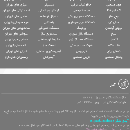
هود صنعتی
چاقو کباب ترکی
دیسپلی
دیزی های تهران
گرمکن غذا
فر ساندویچی
گرمکن پیراشکی
کباب ترکی های تهران
دوغ ساز
دستگاه خمیر پهن کن
یخچال نوشابه
قنادی های تهران
خلال کن
دستگاه مرغ سوخاری
پاستا پز
مرغ سوخاری تهران
ترولی آبچکان
بردینگ
دستگاه خمیرگیر
ساندویچی های تهران
سیخ
دستگاه بلال تنوری
ساندویچ ساز
سوشی های تهران
کته پز
دستگاه همبرگر زن
مخلوط کن صنعتی
بستنی های تهران
قالب کته
شوت سیب زمینی
اسنک ساز
کافه های تهران
دمکن برنج
فرچیپس
آبمیوه گیری صنعتی
قلیان های تهران
یخچال صنعتی
فریزر صنعتی
آبسردکن
رستوران های کرج
آمار
بـازدیدکنندگان امــــروز : 996 نفر
بازدیدکنندگان دیـــــروز : 12220 نفر
برای دریافت لیست قیمت های شرکت در گروه تلگرام و واتساپ ما عضو شوید تا از تخفیف و حراج و
قیمت های روزانه با خبر شوید.
آیدی تلگرام ashpazkhanehaa
برای دیدن کلیپ های آموزشی و فیلم های محصولات ما را در اینستاگرام دنبال بفرمایید.
آیدی اینستاگرام TourajAminfar