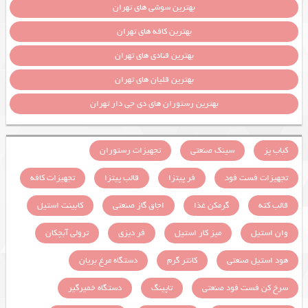
بهترین سوشی های تهران
بهترین کافه های تهران
بهترین قنادی های تهران
بهترین قلیان های تهران
بهترین رستوران های دی جی دار تهران
کباب پز
سینک صنعتی
تجهیزات رستوران
تجهیزات فست فود
فر پیتزا
قالب پیتزا
تجهیزات کافه
قالب کته
گرمکن غذا
اجاق گاز صنعتی
کابینت استیل
وان استیل
میز کار استیل
فر دیزی
ترولی آبچکان
هود استیل صنعتی
کانتر گرم
دستگاه مرغ بریان
سرخ کن فست فود صنعتی
تاپینگ
دستگاه خمیرگیر