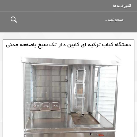
آشپزخانه ها
دستگاه کباب ترکیه ای کابین دار تک سیخ باصفحه چدنی