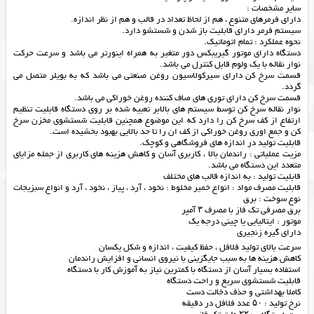
سایر مشخصات :
دارای فرمرهای متنوع ، هم از لحاظ تعداد در قالب و هم از نظر اندازه.
سیستم فرمر دارای قابلیت باز شدن و شستشو دارد.
نحوه عملکرد : تمام اتوماتیک.
دستگاه دارای موتور گیریبکس دور متغیر به همراه اینورتر می باشد و سرعت حرکت
نوار نقاله با یک ولوم قابل کنترل می باشد.
قسمت سرخ کن دارای سیرکولاسیون روغن صنعتی می باشد که به بویلر متصل می
گردد.
قسمت سرخ کن دارای توری های صاف کننده روغن خوراکی می باشد.
نوار نقاله سرخ کن توسط سیستم های بالابر تعبیه شده بر روی دستگاه قابلیت تنظیم
ارتفاع از کف سرخ کن را دارد که این موضوع همچنین قابلیت شستشوی مخزن سرخ
کن و جمع اوری روغن خوراکی از کف ان را تا حد بالایی بهبود بخشیده است.
قابلیت تولید در اندازه های فروشگاهی و کوچک.
مزیت عملیاتی : راندمان بالا ، کاربری آسان و کاهش هزینه های کاربری از جمله مزایای
متعدد این دستگاه می باشد.
قابلیت تولید : به اندازه قالب های مختلف
قابلیت مصرف مواد : انواع خمیر مخلوط : نخود ، آرد ، پیاز ، نخود ، آرد و انواع سبزیجات
نوع سوخت : برق
برق مصرفی تک فاز با مصرف ۳ آمپر
موتور : ایتالیایی یا چینی درجه یک
دارای گیره زنجیری
سرعت بالای تولید فلافل ، حفظ کیفیت ، اندازه و شکل یکسان
کاهش هزینه ها به سبب جایگزینی با نیروی انسانی و افزایش راندمان
استفاده بسیار آسان از دستگاه با کمترین نیاز به آموزش کار با دستگاه
قابلیت شستشوی سریع و راحت دستگاه
کاملا بهداشتی و حذف دخالت دست
نرخ تولید : ۵۰ عدد فلافل در دقیقه