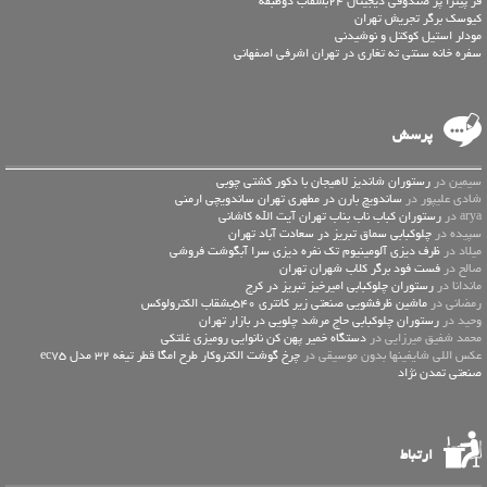
فر پیتزا پز صندوقی دیجیتال 24بشقاب دوطبقه
کیوسک برگر تجریش تهران
مودلر استیل کوکتل و نوشیدنی
سفره خانه سنتی ته تغاری در تهران اشرفی اصفهانی
پرسش
سیمین در
رستوران شاندیز لاهیجان با دکور کشتی چوبی
شادی علیپور در
ساندویچ بارن در مطهری تهران ساندویچی ارمنی
arya در
رستوران کباب ناب بناب تهران آیت الله کاشانی
سپیده در
چلوکبابی سماق تبریز در سعادت آباد تهران
میلاد در
ظرف دیزی آلومینیوم تک نفره دیزی سرا آبگوشت فروشی
صالح در
فست فود برگر کلاب شهران تهران
ماندانا در
رستوران چلوکبابی امیرخیز تبریز در کرج
رمضانی در
ماشین ظرفشویی صنعتی زیر کانتری 540بشقاب الکترولوکس
وحید در
رستوران چلوکبابی حاج مرشد چلویی در بازار تهران
محمد شفیق میرزایی در
دستگاه خمیر پهن کن نانوایی رومیزی غلتکی
عكس اللي شايفينها بدون موسيقى در
چرخ گوشت الکتروکار طرح امگا قطر تیغه 32 مدل ec75
صنعتی تمدن نژاد
ارتباط