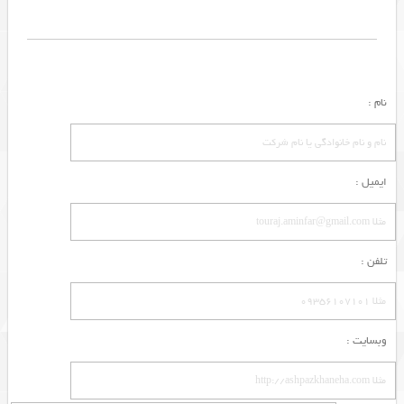
نام :
ایمیل :
تلفن :
وبسایت :