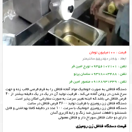
قیمت : 100میلیون تومان
ابعاد : 65در50در55 سانتیمتر
تلفن : 09356107101 تورج امین فر
تلفن : 09378003488 ساسان پرتو
تلفن : 09128931339 منصور امین فر
دستگاه فلافلی به صورت اتوماتیک مواد آماده فلافل را به فرم قرصی قالب زده و جهت
سرخ شدن در روغن آماده می کند ، ظرفیت تولید آن در یک در یک دقیقه بیشتر از ۴۰
قرص فلافل می باشد که البته تغییر سرعت به صورت سفارشی امکان پذیر است.
دستگاه فلافل زن رومیزی با ظرفیت تولید ۳۶۰۰ قرص فلافل در ساعت
دستگاه فلافل زن رومیزی اتوماتیک با سرعت ۱۰۰ عدد در دقیقه کاملا بهداشتی و قابل
شستشو با قطعات استیل ضد زنگ و رابط کاربری آسان
دارای دو حالت فلافل سوراخ دار و فلافل معمولی
قیمت دستگاه فلافل زن رومیزی