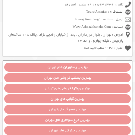
تلفن : 09128931339 منصور امین فر
اینستاگرام : TourajAminfar
ایمیل : Touraj.Aminfar@Live.Com
وبسایت : Www.Ashpazkhaneha.Com
آدرس : تهران ، بلوار مرزداران ، بعد از خیابان رضایی نژاد ، پلاک 198 ساختمان
پارمیس ، طبقه چهارم ، واحد 16
اعتبار : 1145 مطلب تایید شده
بهترین
رستوران
های تهران
بهترین
بستنی
فروشی های تهران
بهترین
پیتزا
فروشی های تهران
بهترین
کبابی
های تهران
بهترین همبرگر های تهران
بهترین مرغ سوخاری های تهران
بهترین جگرکی های تهران