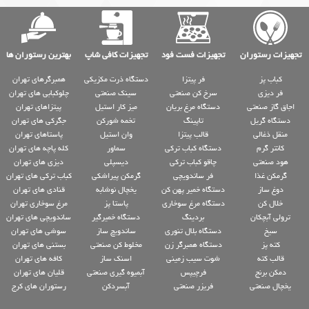
تجهیزات رستوران
تجهیزات فست فود
تجهیزات کافی شاپ
بهترین رستوران ها
کباب پز
فر پیتزا
دستگاه ذرت مکزیکی
همبرگرهای تهران
فر دیزی
سرخ کن صنعتی
سینک صنعتی
چلوکبابی های تهران
اجاق گاز صنعتی
دستگاه مرغ بریان
میز کار استیل
پیتزاهای تهران
دستگاه گریل
تاپینگ
تخمه شورکن
جگرکی های تهران
منقل ذغالی
قالب پیتزا
وان استیل
پاستاهای تهران
کانتر گرم
دستگاه کباب ترکی
سماور
کله پاچه های تهران
هود صنعتی
چاقو کباب ترکی
دیسپلی
دیزی های تهران
گرمکن غذا
فر ساندویچی
گرمکن پیراشکی
کباب ترکی های تهران
دوغ ساز
دستگاه خمیر پهن کن
یخچال نوشابه
قنادی های تهران
خلال کن
دستگاه مرغ سوخاری
پاستا پز
مرغ سوخاری تهران
ترولی آبچکان
بردینگ
دستگاه خمیرگیر
ساندویچی های تهران
سیخ
دستگاه بلال تنوری
ساندویچ ساز
سوشی های تهران
کته پز
دستگاه همبرگر زن
مخلوط کن صنعتی
بستنی های تهران
قالب کته
شوت سیب زمینی
اسنک ساز
کافه های تهران
دمکن برنج
فرچیپس
آبمیوه گیری صنعتی
قلیان های تهران
یخچال صنعتی
فریزر صنعتی
آبسردکن
رستوران های کرج