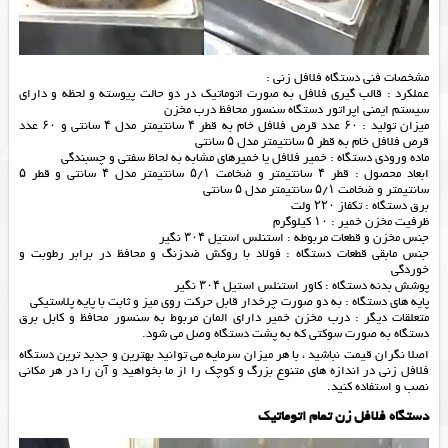
مشخصات فنی
دستگاه فلافل زنی
:
عملکرد : قالب گیری فلافل به صورت اتوماتیک در دو حالت پیوسته و لحظه و دارای
سیستم ایمنی اپراتور دستگاه سنسور محافظ درب مخزن
میزان تولید : ۶۰ عدد قرص فلافل خام به قطر ۴ سانتیمتر مدل ۴ سانتی و ۶۰ عدد
قرص فلافل خام به قطر ۵ سانتیمتر مدل ۵ سانتی
ماده ورودی دستگاه : خمیر فلافل یا خمیرهای مشابه به لحاظ سفتی و چسبندگی
ابعاد محصول : قطر ۴ سانتیمتر و ضخامت ۵/۱ سانتیمتر مدل ۴ سانتی و قطر ۵
سانتیمتر و ضخامت ۵/۱ سانتیمتر مدل ۵ سانتی
برق دستگاه : تکفاز ۲۲۰ ولت
ظرفیت مخزن خمیر : ۱۰ کیلوگرم
جنس مخزن و قطعات مربوطه : استنلس استیل ۳۰۴ نگیر
جنس مابقی قطعات دستگاه : فولاد با روکش ضدزنگ و محافظ در برابر رطوبت و
خوردگی
پوشش بدنه دستگاه : کاور استنلس استیل ۳۰۴ نگیر
پایه های دستگاه : به دو صورت چرخدار قابل حرکت روی میز و ثابت با پایه پلاستیکی
متعلقات دیگر : درب مخزن خمیر دارای المان مربوط به سنسور محافظ و کابل برق
دستگاه به صورت سوکتی که به پشت دستگاه وصل می شود.
اصلا نگران قیمت نباشید ، با هر میزان سرمایه می توانید بهترین و جدید ترین دستگاه
فلافل زنی در اندازه های متنوع بزرگ و کوچک را از ما بخواهید و آن را در هر مکانی
نصب و استفاده کنید.
دستگاه فلافل زن تمام اتوماتیک