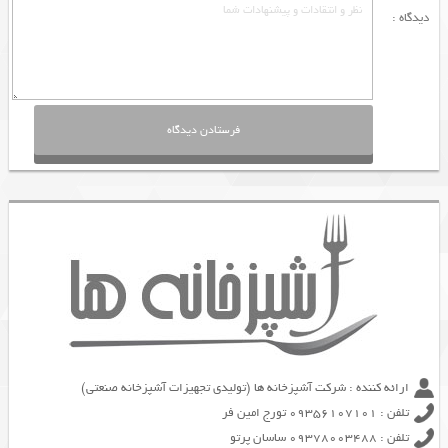
دیدگاه :
ارائه کننده : شرکت آشپزخانه ها (تولیدی تجهیزات آشپزخانه صنعتی)
تلفن : 09356107101 تورج امین فر
تلفن : 09378003488 ساسان پرتو