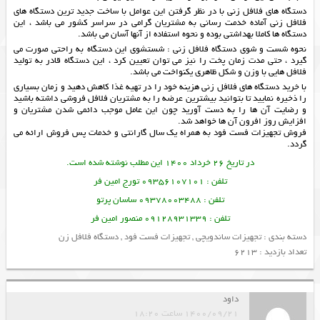
دستگاه های فلافل زنی با در نظر گرفتن این عوامل با ساخت جدید ترین دستگاه های
فلافل زنی آماده خدمت رسانی به مشتریان گرامی در سراسر کشور می باشد ، این
دستگاه ها کاملا بهداشتی بوده و نحوه استفاده از آنها آسان می باشد.
نحوه شست و شوی دستگاه فلافل زنی : شستشوی این دستگاه به راحتی صورت می
گیرد ، حتی مدت زمان پخت را نیز می توان تعیین کرد ، این دستگاه قادر به تولید
فلافل هایی با وزن و شکل ظاهری یکنواخت می باشد.
با خرید دستگاه های فلافل زنی هزینه خود را در تهیه غذا کاهش دهید و زمان بسیاری
را ذخیره نمایید تا بتوانید بیشترین عرضه را به مشتریان
فلافل فروشی
داشته باشید
و رضایت آن ها را به دست آورید چون این عامل موجب دائمی شدن مشتریان و
افزایش روز افرون آن ها خواهد شد.
فروش
تجهیزات فست فود
به همراه یک سال گارانتی و خدمات پس فروش ارائه می
گردد.
در تاریخ 26 خرداد 1400 این مطلب نوشته شده است.
تلفن : 09356107101 تورج امین فر
تلفن : 09378003488 ساسان پرتو
تلفن : 09128931339 منصور امین فر
دسته بندی :
تجهیزات ساندویچی
,
تجهیزات فست فود
,
دستگاه فلافل زن
تعداد بازدید : 6213
داود
1400/09/21 ساعت 18:20