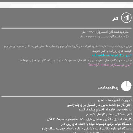
آمار
بـازدیدکنندگان امــــروز : 2359 نفر
بازدیدکنندگان دیـــــروز : 10320 نفر
برای دریافت لیست قیمت های شرکت در گروه تلگرام و واتساپ ما عضو شوید تا از تخفیف و حراج و
قیمت های روزانه با خبر شوید.
آیدی تلگرام ashpazkhanehaa
برای دیدن کلیپ های آموزشی و فیلم های محصولات ما را در اینستاگرام دنبال بفرمایید.
آیدی اینستاگرام TourajAminfar
پربازدیدترین
تجهیزات آشپزخانه صنعتی
اجاق گاز دو شعله کابین دار استیل برای وک ژاپنی
تاریخچه نون خامه ای اختراع ملکه فرانسه
تافی شکلاتی عسلی کاراملی کره ای
کابینت استیل خانگی و صنعتی طول 150 سانتیمتر با سینک 2 لگن
دستگاه کباب ترکی دوسیخه مبله با شعله های ریل دار
دستگاه لبو نخود باقالی ذرت مکزیکی 4 کاره با نمای چوبی و سقف چتری