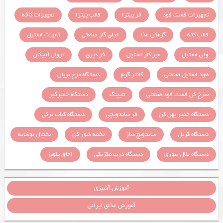
تجهیزات فست فود
فر پیتزا
قالب پیتزا
تجهیزات کافه
قالب کته
گرمکن غذا
اجاق گاز صنعتی
کابینت استیل
وان استیل
میز کار استیل
فر دیزی
ترولی آبچکان
هود استیل صنعتی
کانتر گرم
دستگاه مرغ بریان
سرخ کن فست فود صنعتی
تاپینگ
دستگاه خمیرگیر
دستگاه خمیر پهن کن
فر ساندویچی
دستگاه کباب ترکی
دستگاه گریل
ساندویچ ساز
تخمه شور کن
یخچال نوشابه
دستگاه بلال تنوری
دستگاه ذرت مکزیکی
اجاق پلوپز
آموزش آشپزی
آموزش غذای ایرانی