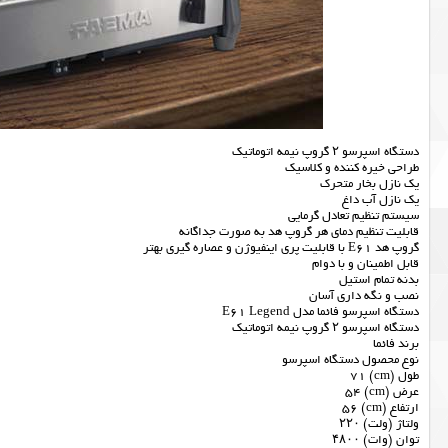
دستگاه اسپرسو ۲ گروپ نیمه اتوماتیک
طراحی خیره کننده و کلاسیک
یک نازل بخار متحرک
یک نازل آب داغ
سیستم تنظیم تعادل گرمایی
قابلیت تنظیم دمای هر گروپ هد به صورت جداگانه
گروپ هد E61 با قابلیت پری اینفیوژن و عصاره گیری بهتر
قابل اطمینان و با دوام
بدنه تمام استیل
نصب و نگه داری آسان
دستگاه اسپرسو فائما مدل E61 Legend
دستگاه اسپرسو ۲ گروپ نیمه اتوماتیک
برند فائما
نوع محصول دستگاه اسپرسو
طول (cm) 71
عرض (cm) 54
ارتفاع (cm) 56
ولتاژ (ولت) ۲۲۰
توان (وات) ۴۸۰۰