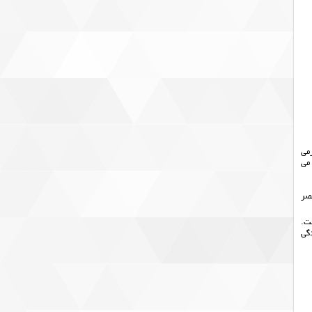
اهرمی
می
۷ سالگرد Faema تغییر داده است: ۴ عکس شگفت انگیز برای ایجاد E61 LE منحصر
برای خبره واقعی است.
اسپرسو جدید به زندگی