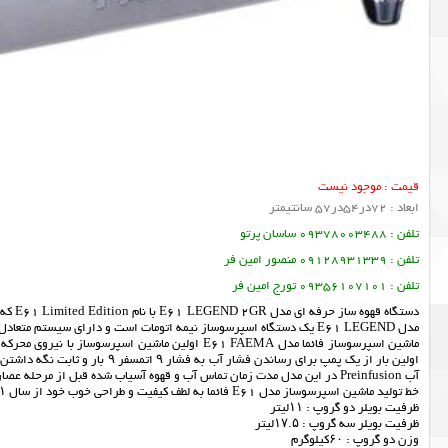
قیمت : موجود نیست
ابعاد : 72در54در57 سانتیمتر
تلفن : 09378003488 ساسان پرتو
تلفن : 09128931339 منصور امین فر
تلفن : 09356107101 تورج امین فر
دستگا
مدل E61 LEGEND یک دستگاه اسپرسوساز نیمه اتومات است و دارای سیستم متعادل کننده حرارتی قابل تنظیم است دارای بدنه تمام استیل است.
اولین بار از یک پمپ برای رساندن 
آب Preinfusion در این مدل مدت زمان تماس آب و قهوه آسیاب شده قبل از مرحله عصاره گیری بیشتر شده که منجر به عصاره گیری بهینه خصیصه های خوب قهوه شده است.
خط تولید ماشین اسپرسوساز مدل E61 فائما به لطف کیفیت و طراحی خوب خود از سال ۱۹۶۱ تاکنون به فعالیت خود ادامه داده و همچنان به تقویت دستگاه فائما ادامه می دهد.
ظرفیت بویلر دو گروپ : ۱۱لیتر
ظرفیت بویلر سه گروپ : ۱۷.۵لیتر
وزن دو گروپ : ۶۰کیلوگرم