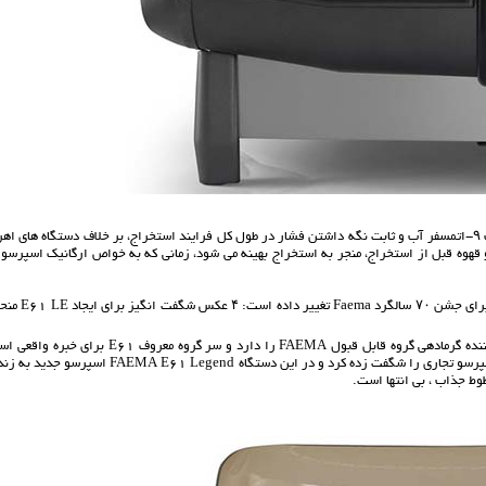
E61 اولین دستگاه برای استفاده از یک پمپ حجمی است که به منظور ایجاد فشار مطلوب ۹-اتمسفر آب و ثابت نگه داشتن فشار در طول کل فرایند استخراج، بر خلاف دستگاه های 
هوه قبل از استخراج، منجر به استخراج بهینه می شود، زمانی که به خواص ارگانیک اسپرسو 
پانل شیشه ای افسانه ای E61 ظاهر خود را با پانل های جدید سفارشی ویرایش محدود برای جشن ۰
FAEMA E61 Legend یک دستگاه اسپرسو نیمه اتوماتیک است که سیستم متعادل کننده گرمادهی گروه قابل قبول FAEMA را دارد و سر گروه معروف E61 
زیبایی کلاسیک FAEMA E61 زمانی که در سال ۱۹۶۱ منتشر شد، صنعت ماشین آلات اسپرسو تجاری را شگفت زده کرد و در این دستگاه FAEMA E61 Legend 