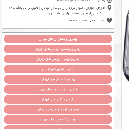
وبسایت : Www.Ashpazkhaneha.Com
آدرس : تهران ، بلوار مرزداران ، بعد از خیابان رضایی نژاد ، پلاک 198
ساختمان پارمیس ، طبقه چهارم ، واحد 16
اعتبار : 564 مطلب تایید شده
بهترین
رستوران
های تهران
بهترین
بستنی
فروشی های تهران
بهترین
پیتزا
فروشی های تهران
بهترین
کبابی
های تهران
بهترین همبرگر های تهران
بهترین مرغ سوخاری های تهران
بهترین جگرکی های تهران
بهترین آش فروشی های تهران
بهترین کله پاچه های تهران