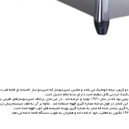
ه قهوه ساز حرفه ای مدل E61 LEGEND 2GR با نام E61 Limited Edition که دو کروپ نیمه اتوماتیک می باشد و ماشین اسپرسوساز که اسپرسو ساز افسانه ای فائما لقب
ماشین اسپرسوساز فائما مدل E61 FAEMA اولین ماشین اسپرسوساز با نیروی محرکه پمپی بود که در سال ۱۹۶۱ تولید و عرضه شد ، در این مدل برخلاف اسپرسوسازهای اهر
فشار آب به فشار ۹ اتمسفر ۹ بار و ثابت نگه داشتن این فشار در طول مرحله عصاره گیری قهوه استفاده شد ، علاوه بر آن به لطف سیستم پیش ت