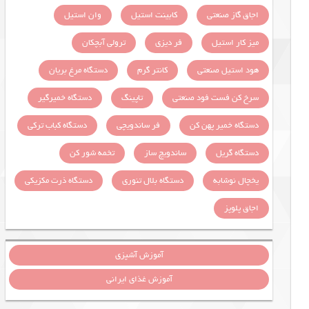
اجاق گاز صنعتی
کابینت استیل
وان استیل
میز کار استیل
فر دیزی
ترولی آبچکان
هود استیل صنعتی
کانتر گرم
دستگاه مرغ بریان
سرخ کن فست فود صنعتی
تاپینگ
دستگاه خمیرگیر
دستگاه خمیر پهن کن
فر ساندویچی
دستگاه کباب ترکی
دستگاه گریل
ساندویچ ساز
تخمه شور کن
یخچال نوشابه
دستگاه بلال تنوری
دستگاه ذرت مکزیکی
اجاق پلوپز
آموزش آشپزی
آموزش غذای ایرانی