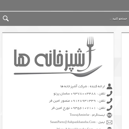
ارائه کننده : شرکت آشپزخانه ها
تلفن : 09378003488 ساسان پرتو
تلفن : 09128931339 منصور امین فر
تلفن : 09356107101 تورج امین فر
اینستاگرام : TourajAminfar
ایمیل : SasanParto@Ashpazkhaneha.Com