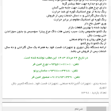
دارای دو جداره جهت حفظ بیشتر گرما
دارای چرخ های با کیفیت جهت جابه جایی آسان
رنگ بدنه از نوع استاتیک کوره ای ضد حرارت
با یک سال گارانتی و 10سال خدمات پس از فروش
رنگ کوره ای استاتیک مقاوم در برابر حرارت
ورق 3میل عاج دار
تولید شده با بهترین قطعات بازار
یک کشو مخصوص پخت سیب زمینی هات داگ مرغ پیتزا سوسیس و بدون سوزاندن
حتی پوست بلال
چرخ های روان و با دوام صنعتی
از یک کشو تا پنج کشو
ارائه
دستگاه بلال تنوری
و
تجهیزات فست فود
به همراه یک سال گارانتی و ده سال
خدمات پس از فروش می باشد.
در تاریخ 24 مرداد 1403 این مطلب نوشته شده است.
تلفن : 09356107101 تورج امین فر
تلفن : 09378003488 ساسان پرتو
تلفن : 09128931339 منصور امین فر
دسته بندی :
تجهیزات آشپزخانه صنعتی
,
تجهیزات فست فود
,
دستگاه کمپیر بلال
تنوری
تعداد بازدید : 6498
ضرغام