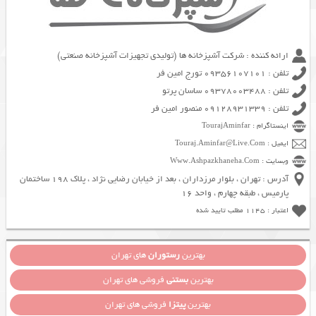
ارائه کننده : شرکت آشپزخانه ها (تولیدی تجهیزات آشپزخانه صنعتی)
تلفن : 09356107101 تورج امین فر
تلفن : 09378003488 ساسان پرتو
تلفن : 09128931339 منصور امین فر
اینستاگرام : TourajAminfar
ایمیل : Touraj.Aminfar@Live.Com
وبسایت : Www.Ashpazkhaneha.Com
آدرس : تهران ، بلوار مرزداران ، بعد از خیابان رضایی نژاد ، پلاک 198 ساختمان
پارمیس ، طبقه چهارم ، واحد 16
اعتبار : 1145 مطلب تایید شده
بهترین
رستوران
های تهران
بهترین
بستنی
فروشی های تهران
بهترین
پیتزا
فروشی های تهران