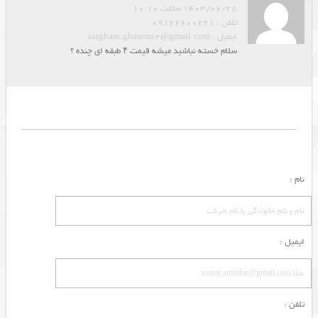
1403/06/28 ساعت 10:10
تلفن : 09126600221
ایمیل : zargham.ghasemi2@gmail.com
سلام خسته نباشید میشه قیمت ۴ طبقه‌ ای چنده ؟
نام :
ایمیل :
تلفن :