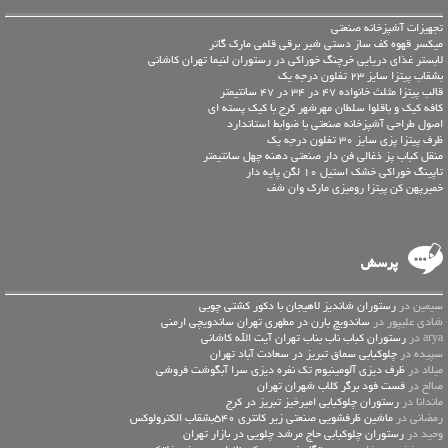
تجهیزات آشپزخانه صنعتی
میکسر قهوه کف ساز دستی شیر برقی قلمی مارک گاتر
لابستر غذای دریایی خرچنگ خوراکی در رستوران لنیما تهران کاشانی
بشقاب پیتزا سایز 23 تفلون درجه یک
قالب پیتزا مثلث خانواده 47 در 34 در 47 سانتیمتر
کافه کیک و باقلوا سلطان مهرشهر کرج با کیک پسته ای
اصول طراحی آشپزخانه صنعتی با ضوابط استاندارد
ظرف پیتزا پزی سایز 30 تفلون درجه یک
منقل کباب پز ذغالی فن دار صنعتی دهنه چهل سانتیمتر
تاپینگ خوراکی خشک استیل 10 لگن پایه دار
خمیرپهن کن پیتزا رومیزی مارک وان شف
پرسش
سیمین در
رستوران شاندیز لاهیجان با دکور کشتی چوبی
شادی علیپور در
ساندویچ بارن در مطهری تهران ساندویچی ارمنی
arya در
رستوران کباب ناب بناب تهران آیت الله کاشانی
سپیده در
چلوکبابی سماق تبریز در سعادت آباد تهران
میلاد در
ظرف دیزی آلومینیوم تک نفره دیزی سرا آبگوشت فروشی
صالح در
فست فود برگر کلاب شهران تهران
ماندانا در
رستوران چلوکبابی امیرخیز تبریز در کرج
رمضانی در
ماشین ظرفشویی صنعتی زیر کانتری 540بشقاب الکترولوکس
وحید در
رستوران چلوکبابی حاج مرشد چلویی در بازار تهران