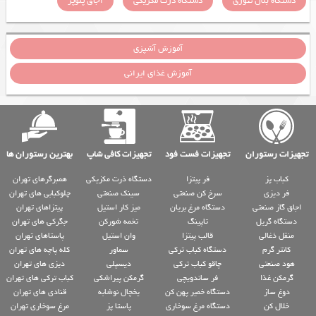
دستگاه بلال تنوری
دستگاه ذرت مکزیکی
اجاق پلوپز
آموزش آشپزی
آموزش غذای ایرانی
تجهیزات رستوران
تجهیزات فست فود
تجهیزات کافی شاپ
بهترین رستوران ها
کباب پز
فر پیتزا
دستگاه ذرت مکزیکی
همبرگرهای تهران
فر دیزی
سرخ کن صنعتی
سینک صنعتی
چلوکبابی های تهران
اجاق گاز صنعتی
دستگاه مرغ بریان
میز کار استیل
پیتزاهای تهران
دستگاه گریل
تاپینگ
تخمه شورکن
جگرکی های تهران
منقل ذغالی
قالب پیتزا
وان استیل
پاستاهای تهران
کانتر گرم
دستگاه کباب ترکی
سماور
کله پاچه های تهران
هود صنعتی
چاقو کباب ترکی
دیسپلی
دیزی های تهران
گرمکن غذا
فر ساندویچی
گرمکن پیراشکی
کباب ترکی های تهران
دوغ ساز
دستگاه خمیر پهن کن
یخچال نوشابه
قنادی های تهران
خلال کن
دستگاه مرغ سوخاری
پاستا پز
مرغ سوخاری تهران