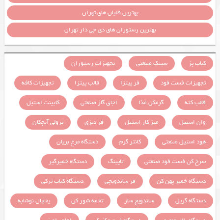
بهترین قلیان های تهران
بهترین رستوران های دی جی دار تهران
کباب پز
سینک صنعتی
تجهیزات رستوران
تجهیزات فست فود
فر پیتزا
قالب پیتزا
تجهیزات کافه
قالب کته
گرمکن غذا
اجاق گاز صنعتی
کابینت استیل
وان استیل
میز کار استیل
فر دیزی
ترولی آبچکان
هود استیل صنعتی
کانتر گرم
دستگاه مرغ بریان
سرخ کن فست فود صنعتی
تاپینگ
دستگاه خمیرگیر
دستگاه خمیر پهن کن
فر ساندویچی
دستگاه کباب ترکی
دستگاه گریل
ساندویچ ساز
تخمه شور کن
یخچال نوشابه