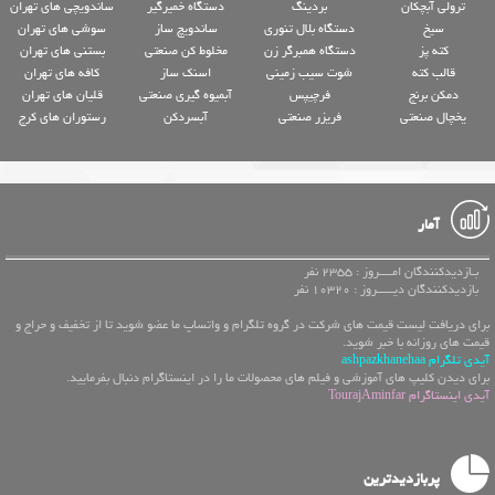
ترولی آبچکان
بردینگ
دستگاه خمیرگیر
ساندویچی های تهران
سیخ
دستگاه بلال تنوری
ساندویچ ساز
سوشی های تهران
کته پز
دستگاه همبرگر زن
مخلوط کن صنعتی
بستنی های تهران
قالب کته
شوت سیب زمینی
اسنک ساز
کافه های تهران
دمکن برنج
فرچیپس
آبمیوه گیری صنعتی
قلیان های تهران
یخچال صنعتی
فریزر صنعتی
آبسردکن
رستوران های کرج
آمار
بـازدیدکنندگان امــــروز : 2355 نفر
بازدیدکنندگان دیـــــروز : 10320 نفر
برای دریافت لیست قیمت های شرکت در گروه تلگرام و واتساپ ما عضو شوید تا از تخفیف و حراج و
قیمت های روزانه با خبر شوید.
آیدی تلگرام ashpazkhanehaa
برای دیدن کلیپ های آموزشی و فیلم های محصولات ما را در اینستاگرام دنبال بفرمایید.
آیدی اینستاگرام TourajAminfar
پربازدیدترین