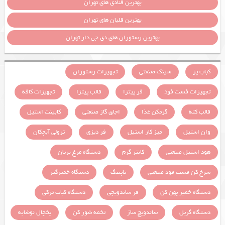
بهترین قنادی های تهران
بهترین قلیان های تهران
بهترین رستوران های دی جی دار تهران
کباب پز
سینک صنعتی
تجهیزات رستوران
تجهیزات فست فود
فر پیتزا
قالب پیتزا
تجهیزات کافه
قالب کته
گرمکن غذا
اجاق گاز صنعتی
کابینت استیل
وان استیل
میز کار استیل
فر دیزی
ترولی آبچکان
هود استیل صنعتی
کانتر گرم
دستگاه مرغ بریان
سرخ کن فست فود صنعتی
تاپینگ
دستگاه خمیرگیر
دستگاه خمیر پهن کن
فر ساندویچی
دستگاه کباب ترکی
دستگاه گریل
ساندویچ ساز
تخمه شور کن
یخچال نوشابه