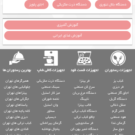
دستگاه بلال تنوری
دستگاه ذرت مکزیکی
اجاق پلوپز
آموزش آشپزی
آموزش غذای ایرانی
تجهیزات رستوران
تجهیزات فست فود
تجهیزات کافی شاپ
بهترین رستوران ها
کباب پز
فر پیتزا
دستگاه ذرت مکزیکی
همبرگرهای تهران
فر دیزی
سرخ کن صنعتی
سینک صنعتی
چلوکبابی های تهران
اجاق گاز صنعتی
دستگاه مرغ بریان
میز کار استیل
پیتزاهای تهران
دستگاه گریل
تاپینگ
تخمه شورکن
جگرکی های تهران
منقل ذغالی
قالب پیتزا
وان استیل
پاستاهای تهران
کانتر گرم
دستگاه کباب ترکی
سماور
کله پاچه های تهران
هود صنعتی
چاقو کباب ترکی
دیسپلی
دیزی های تهران
گرمکن غذا
فر ساندویچی
گرمکن پیراشکی
کباب ترکی های تهران
دوغ ساز
دستگاه خمیر پهن کن
یخچال نوشابه
قنادی های تهران
خلال کن
دستگاه مرغ سوخاری
پاستا پز
مرغ سوخاری تهران