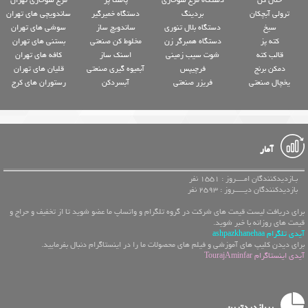
ترولی آبچکان
بردینگ
دستگاه خمیرگیر
ساندویچی های تهران
سیخ
دستگاه بلال تنوری
ساندویچ ساز
سوشی های تهران
کته پز
دستگاه همبرگر زن
مخلوط کن صنعتی
بستنی های تهران
قالب کته
شوت سیب زمینی
اسنک ساز
کافه های تهران
دمکن برنج
فرچیپس
آبمیوه گیری صنعتی
قلیان های تهران
یخچال صنعتی
فریزر صنعتی
آبسردکن
رستوران های کرج
آمار
بـازدیدکنندگان امــــروز : 1551 نفر
بازدیدکنندگان دیـــــروز : 2593 نفر
برای دریافت لیست قیمت های شرکت در گروه تلگرام و واتساپ ما عضو شوید تا از تخفیف و حراج و
قیمت های روزانه با خبر شوید.
آیدی تلگرام ashpazkhanehaa
برای دیدن کلیپ های آموزشی و فیلم های محصولات ما را در اینستاگرام دنبال بفرمایید.
آیدی اینستاگرام TourajAminfar
پربازدیدترین