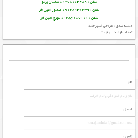
تلفن : 09378003488 ساسان پرتو
تلفن : 09128931339 منصور امین فر
تلفن : 09356107101 تورج امین فر
دسته بندی :
طراحی آشپزخانه
تعداد بازدید : 2062
نام :
ایمیل :
تلفن :