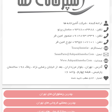
ارائه کننده : شرکت آشپزخانه ها
تلفن : 09378003488 ساسان پرتو
تلفن : 09128931339 منصور امین فر
تلفن : 09356107101 تورج امین فر
اینستاگرام : TourajAminfar
ایمیل : SasanParto@Ashpazkhaneha.Com
وبسایت : Www.Ashpazkhaneha.Com
آدرس : تهران ، بلوار مرزداران ، بعد از خیابان رضایی نژاد ، پلاک 198 ساختمان
پارمیس ، طبقه چهارم ، واحد 16
اعتبار : 564 مطلب تایید شده
بهترین
رستوران
های تهران
بهترین
بستنی
فروشی های تهران
بهترین
پیتزا
فروشی های تهران