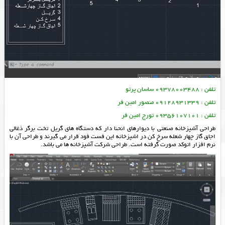
تلفن : 09378003488 ساسان پرتو
تلفن : 09128931339 منصور امین فر
تلفن : 09356107101 تورج امین فر
طراحی آشپزخانه صنعتی با دیوارهای انحنا دار که دستگاه های گریل تخت برگر ذغالی
اجاق گاز چهار شعله سرخ کن در اشپزخانه این فست فود قرار می گیرند و طراحی آن با
نرم افزار اتوکد صورت گرفته است. طراحی شرکت آشپزخانه ها می باشد.