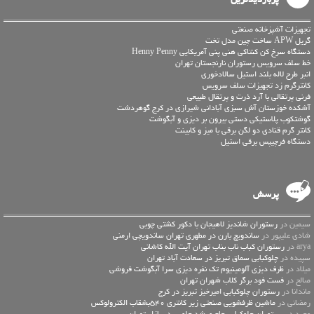
تجهیزات آشپزخانه صنعتی
گریل APW ساخت چین مدل تخت
دستگاه سرخ کن کنتاکی هنی پنی آمریکایی Henny Penny
خط سلف سرویس رستوران نارنجستان تهران
انبر طرح لاله بلند استیل سالادخوری
کانترگرم زد تجهيزات سلف سرویس
فرنی پرتقالی با آرد ذرت و پرتقال طبیعی
آشکده خوزستان آش سبزی آبادانی شیرازی در کرج گوهردشت
گوشتکوب پلاستیکی دستی بیرون بر دیزی و آبگوشت
کانتر گرم قنادی دو لگن برقی با میز و کابینت
دستگاه فرچیپس برقی استیل
پرسش
سیمین در
رستوران شاندیز لاهیجان با دکور کشتی چوبی
شادی علیپور در
ساندویچ بارن در مطهری تهران ساندویچی ارمنی
arya در
رستوران کباب ناب بناب تهران آیت الله کاشانی
سپیده در
چلوکبابی سماق تبریز در سعادت آباد تهران
میلاد در
ظرف دیزی آلومینیوم تک نفره دیزی سرا آبگوشت فروشی
صالح در
فست فود برگر کلاب شهران تهران
ماندانا در
رستوران چلوکبابی امیرخیز تبریز در کرج
رمضانی در
ماشین ظرفشویی صنعتی زیر کانتری 540بشقاب الکترولوکس
وحید در
رستوران چلوکبابی حاج مرشد چلویی در بازار تهران