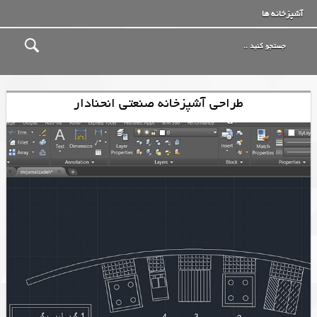
آشپزخانه ها
طراحی آشپزخانه صنعتی انحنادار