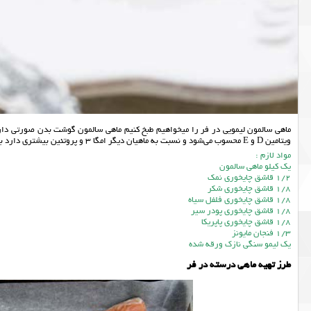
ماهی سالمون لیمویی در فر را میخواهیم طبخ کنیم ماهی سالمون گوشت بدن صورتی دارد ک
ویتامین D و E محسوب می‌شود و نسبت به ماهیان دیگر امگا 3 و پروتئین بیشتری دارد به شما پیشنهاد می کنم حتما این غذای سالم و خوشمزه رو به همراه لیمو ترش میل بفرمایید.
مواد لازم :
یک کیلو ماهی سالمون
1/2 قاشق چایخوری نمک
1/8 قاشق چایخوری شکر
1/8 قاشق چایخوری فلفل سیاه
1/8 قاشق چایخوری پودر سیر
1/8 قاشق چایخوری پاپریکا
1/3 فنجان مایونز
یک لیمو سنگی نازک ورقه شده
طرز تهیه ماهی درسته در فر