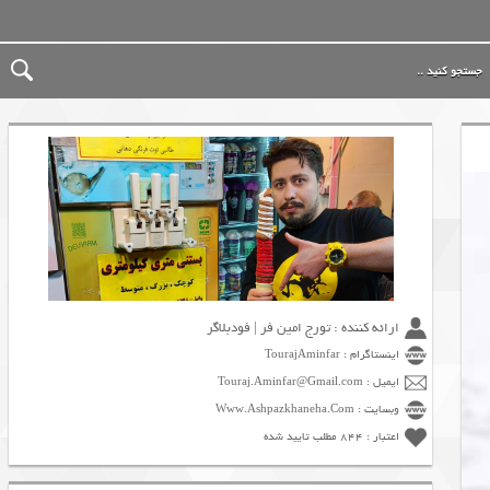
ارائه کننده : تورج امین فر | فودبلاگر
اینستاگرام : TourajAminfar
ایمیل : Touraj.Aminfar@Gmail.com
وبسایت : Www.Ashpazkhaneha.Com
اعتبار : 844 مطلب تایید شده