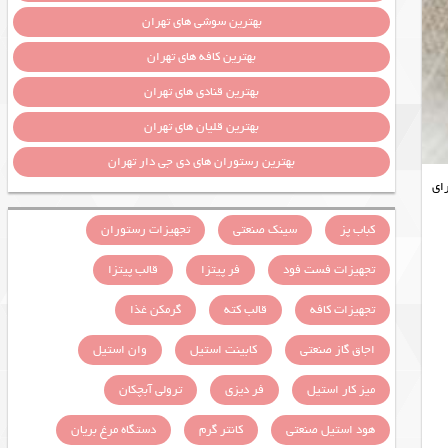
بهترین سوشی های تهران
بهترین کافه های تهران
بهترین قنادی های تهران
بهترین قلیان های تهران
بهترین رستوران های دی جی دار تهران
رای
کباب پز
سینک صنعتی
تجهیزات رستوران
تجهیزات فست فود
فر پیتزا
قالب پیتزا
تجهیزات کافه
قالب کته
گرمکن غذا
اجاق گاز صنعتی
کابینت استیل
وان استیل
میز کار استیل
فر دیزی
ترولی آبچکان
هود استیل صنعتی
کانتر گرم
دستگاه مرغ بریان