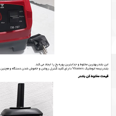
این بلندربهترین مخلوط و جذابترین پوره یخ را ایجاد می کند.
بلندرنیمه اتوماتیک Vitamex دارای کلید کنترل روشن و خاموش شدن دستگاه و هچنین پارچ ۲ لیتری نشکن بوده که جهت تهیه سس برای رستوران ها و کافی شاپ ها مناسب میباشد.
قیمت مخلوط کن بلندر