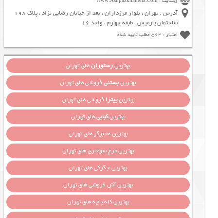
وبسایت : Www.Ashpazkhaneha.Com
آدرس : تهران ، بلوار مرزداران ، بعد از خیابان رضایی نژاد ، پلاک 198
ساختمان پارمیس ، طبقه چهارم ، واحد 16
اعتبار : 564 مطلب تایید شده
بهترین
رستوران
های تهران
بهترین
بستنی
فروشی های تهران
بهترین
پیتزا
فروشی های تهران
بهترین
کبابی
های تهران
بهترین همبرگر های تهران
بهترین مرغ سوخاری های تهران
بهترین جگرکی های تهران
بهترین آش فروشی های تهران
بهترین کله پاچه های تهران