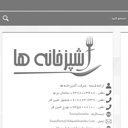
ارائه کننده : شرکت آشپزخانه ها
تلفن : 09378003488 ساسان پرتو
تلفن : 09128931339 منصور امین فر
تلفن : 09356107101 تورج امین فر
اینستاگرام : TourajAminfar
ایمیل : SasanParto@Ashpazkhaneha.Com