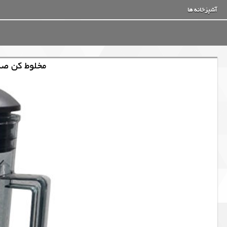
آشپزخانه ها
مخلوط کن صن