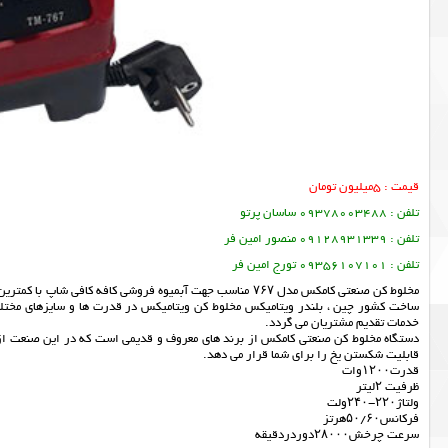
قیمت : 5میلیون تومان
تلفن : 09378003488 ساسان پرتو
تلفن : 09128931339 منصور امین فر
تلفن : 09356107101 تورج امین فر
مخلوط کن صنعتی کامکس مدل ۷۶۷ مناسب جهت آبمیوه فروشی کافه کا
ساخت کشور چین ، بلندر ویتامیکس مخلوط کن ویتامیکس در قدرت ها و سایزهای مختلف آ
خدمات تقدیم مشتریان می گردد.
دستگاه مخلوط کن صنعتی کامکس از برند های معروف و قدیمی است که در این صنعت از آ
قابلیت شکستن یخ را برای شما قرار می دهد.
قدرت۱۲۰۰وات
ظرفیت ۲لیتر
ولتاژ۲۲۰-۲۴۰ولت
فرکانس۵۰/۶۰هرتز
سرعت چرخش۲۸۰۰۰دوردردقیقه