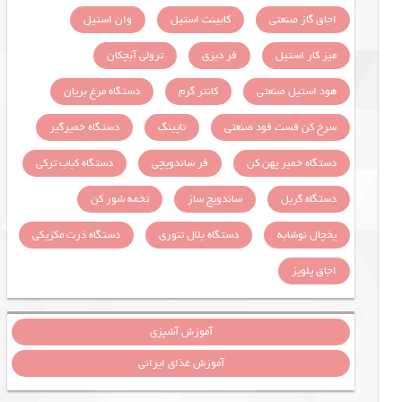
اجاق گاز صنعتی
کابینت استیل
وان استیل
میز کار استیل
فر دیزی
ترولی آبچکان
هود استیل صنعتی
کانتر گرم
دستگاه مرغ بریان
سرخ کن فست فود صنعتی
تاپینگ
دستگاه خمیرگیر
دستگاه خمیر پهن کن
فر ساندویچی
دستگاه کباب ترکی
دستگاه گریل
ساندویچ ساز
تخمه شور کن
یخچال نوشابه
دستگاه بلال تنوری
دستگاه ذرت مکزیکی
اجاق پلوپز
آموزش آشپزی
آموزش غذای ایرانی