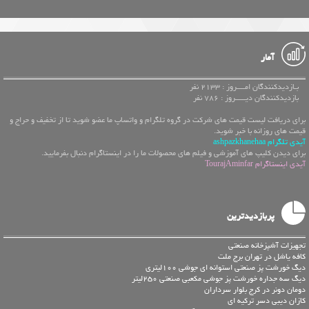
آمار
بـازدیدکنندگان امــــروز : 2133 نفر
بازدیدکنندگان دیـــــروز : 786 نفر
برای دریافت لیست قیمت های شرکت در گروه تلگرام و واتساپ ما عضو شوید تا از تخفیف و حراج و
قیمت های روزانه با خبر شوید.
آیدی تلگرام ashpazkhanehaa
برای دیدن کلیپ های آموزشی و فیلم های محصولات ما را در اینستاگرام دنبال بفرمایید.
آیدی اینستاگرام TourajAminfar
پربازدیدترین
تجهیزات آشپزخانه صنعتی
کافه یاشل در تهران برج ملت
دیگ خورشت پز صنعتی استوانه ای جوشی 100لیتری
دیگ سه جداره خورشت پز جوشی مکعبی صنعتی 250لیتر
دومان دونر در کرج بلوار سرداران
کازان دیبی دسر ترکیه ای