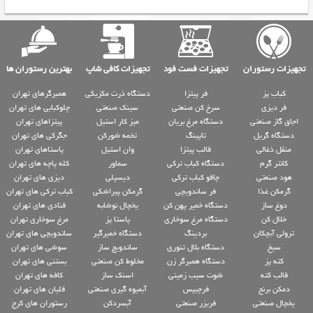
تجهیزات رستوران
تجهیزات فست فود
تجهیزات کافی شاپ
بهترین رستوران ها
کباب پز
فر پیتزا
دستگاه ذرت مکزیکی
همبرگرهای تهران
فر دیزی
سرخ کن صنعتی
سینک صنعتی
چلوکبابی های تهران
اجاق گاز صنعتی
دستگاه مرغ بریان
میز کار استیل
پیتزاهای تهران
دستگاه گریل
تاپینگ
تخمه شورکن
جگرکی های تهران
منقل ذغالی
قالب پیتزا
وان استیل
پاستاهای تهران
کانتر گرم
دستگاه کباب ترکی
سماور
کله پاچه های تهران
هود صنعتی
چاقو کباب ترکی
دیسپلی
دیزی های تهران
گرمکن غذا
فر ساندویچی
گرمکن پیراشکی
کباب ترکی های تهران
دوغ ساز
دستگاه خمیر پهن کن
یخچال نوشابه
قنادی های تهران
خلال کن
دستگاه مرغ سوخاری
پاستا پز
مرغ سوخاری تهران
ترولی آبچکان
بردینگ
دستگاه خمیرگیر
ساندویچی های تهران
سیخ
دستگاه بلال تنوری
ساندویچ ساز
سوشی های تهران
کته پز
دستگاه همبرگر زن
مخلوط کن صنعتی
بستنی های تهران
قالب کته
شوت سیب زمینی
اسنک ساز
کافه های تهران
دمکن برنج
فرچیپس
آبمیوه گیری صنعتی
قلیان های تهران
یخچال صنعتی
فریزر صنعتی
آبسردکن
رستوران های کرج