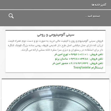
آشپزخانه ها
سینی آلومینیومی و روحی
فروش سینی آلومینیوم و روی با کیفیت عالی خرید به صورت نو و دست دوم همراه قیمت
ارزان که دارای مدل چکشی اصل طرح دار قدیمی ظروف روحی ساده بزرگ کوچک کنگره
دار برای استفاده در رستوران و دیزی سرا سفره خانه سنتی ارائه می گردند.
تلفن فروش : 09356107101 تورج امین فر
تلفن فروش : 09378003488 ساسان پرتو
تلفن فروش : 09128931339 منصور امین فر
اینستاگرام TourajAminfar