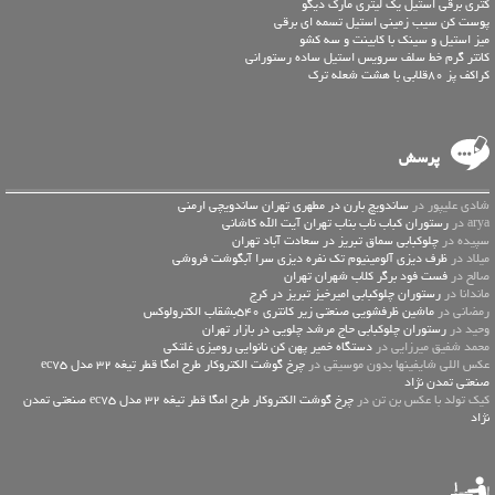
کتری برقی استیل یک لیتری مارک دیگو
پوست کن سیب زمینی استیل تسمه ای برقی
میز استیل و سینک با کابینت و سه کشو
کانتر گرم خط سلف سرویس استیل ساده رستورانی
کراکف پز 80قلابی با هشت شعله ترک
پرسش
شادی علیپور در
ساندویچ بارن در مطهری تهران ساندویچی ارمنی
arya در
رستوران کباب ناب بناب تهران آیت الله کاشانی
سپیده در
چلوکبابی سماق تبریز در سعادت آباد تهران
میلاد در
ظرف دیزی آلومینیوم تک نفره دیزی سرا آبگوشت فروشی
صالح در
فست فود برگر کلاب شهران تهران
ماندانا در
رستوران چلوکبابی امیرخیز تبریز در کرج
رمضانی در
ماشین ظرفشویی صنعتی زیر کانتری 540بشقاب الکترولوکس
وحید در
رستوران چلوکبابی حاج مرشد چلویی در بازار تهران
محمد شفیق میرزایی در
دستگاه خمیر پهن کن نانوایی رومیزی غلتکی
عكس اللي شايفينها بدون موسيقى در
چرخ گوشت الکتروکار طرح امگا قطر تیغه 32 مدل ec75
صنعتی تمدن نژاد
کیک تولد با عکس بن تن در
چرخ گوشت الکتروکار طرح امگا قطر تیغه 32 مدل ec75 صنعتی تمدن
نژاد