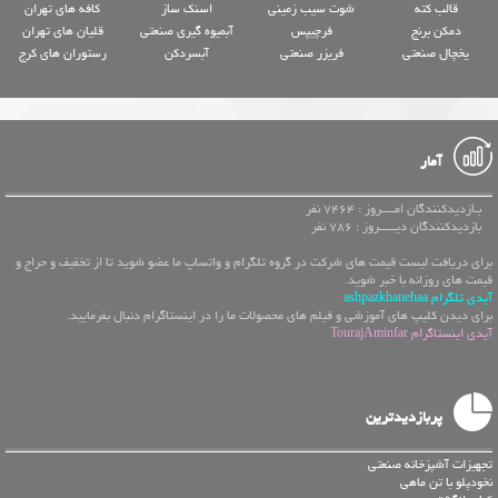
قالب کته
شوت سیب زمینی
اسنک ساز
کافه های تهران
دمکن برنج
فرچیپس
آبمیوه گیری صنعتی
قلیان های تهران
یخچال صنعتی
فریزر صنعتی
آبسردکن
رستوران های کرج
آمار
بـازدیدکنندگان امــــروز : 7464 نفر
بازدیدکنندگان دیـــــروز : 786 نفر
برای دریافت لیست قیمت های شرکت در گروه تلگرام و واتساپ ما عضو شوید تا از تخفیف و حراج و
قیمت های روزانه با خبر شوید.
آیدی تلگرام ashpazkhanehaa
برای دیدن کلیپ های آموزشی و فیلم های محصولات ما را در اینستاگرام دنبال بفرمایید.
آیدی اینستاگرام TourajAminfar
پربازدیدترین
تجهیزات آشپزخانه صنعتی
نخودپلو با تن ماهی