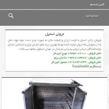
آشپزخانه ها
ترولی استیل
فروش ترالي استیل با قیمت ارزان و کیفیت عالی به صورت نو و دست دوم جهت حمل
غذا رستورانی که ترولي تولید شده توسط بهترین برند های خارجی چرخ و استنلس استيل
تولیدکنندگان ایرانی ترولي پذيرايي چرخدار در تهران اصفهان مشهد می باشد.
تلفن فروش : 09356107101 تورج امین فر
تلفن فروش : 09378003488 ساسان پرتو
تلفن فروش : 09128931339 منصور امین فر
اینستاگرام TourajAminfar