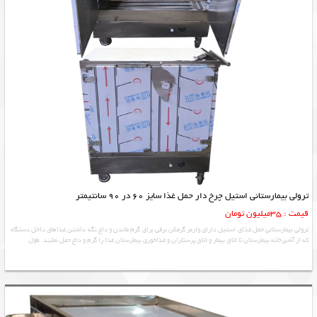
ترولی بیمارستانی استیل چرخ دار حمل غذا سایز 60 در 90 سانتیمتر
قیمت : 35میلیون تومان
ترولی بیمارستانی حمل غذای استیل دارای وارمر گرمکن برقی برای گرم ماندن و داغ نگه داشتن غذاهای داخل دستگاه
که از آشپزخانه بیمارستان تا اتاق بیمار و اتاق پرستاران و غذاخوری بیمارستان غذا را گرم و داغ حمل نمایند. طول