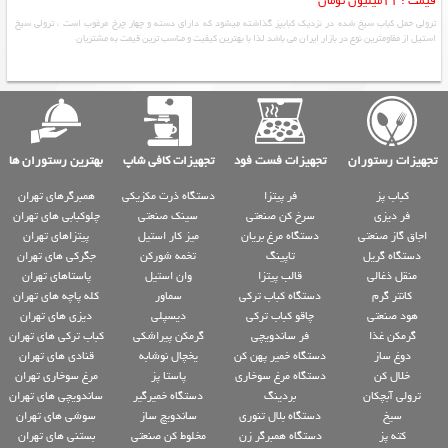
قیمت : 11میلیون تومان
ترولی حمل کباب سیخ شده در نزدیک کبابپز گذاشته میشود که دارای دسته و چهار چرخ مرغوب است ، ترولی سیخ
استیل از مقاومترین نوع در بازار ایران می باشد لذا با بهترین کیفیت و مناسب ترین قیمت به مشتریان
تجهیزات رستوران
تجهیزات فست فود
تجهیزات کافی شاپ
بهترین رستوران ها
کباب پز
فر پیتزا
دستگاه ذرت مکزیکی
همبرگرهای تهران
فر دیزی
سرخ کن صنعتی
سینک صنعتی
چلوکبابی های تهران
اجاق گاز صنعتی
دستگاه مرغ بریان
میز کار استیل
پیتزاهای تهران
دستگاه گریل
تاپینگ
تخمه شورکن
جگرکی های تهران
منقل ذغالی
قالب پیتزا
وان استیل
پاستاهای تهران
کانتر گرم
دستگاه کباب ترکی
سماور
کله پاچه های تهران
هود صنعتی
چاقو کباب ترکی
دیسپلی
دیزی های تهران
گرمکن غذا
فر ساندویچی
گرمکن پیراشکی
کباب ترکی های تهران
دوغ ساز
دستگاه خمیر پهن کن
یخچال نوشابه
قنادی های تهران
خلال کن
دستگاه مرغ سوخاری
پاستا پز
مرغ سوخاری تهران
ترولی آبچکان
بردینگ
دستگاه خمیرگیر
ساندویچی های تهران
سیخ
دستگاه بلال تنوری
ساندویچ ساز
سوشی های تهران
کته پز
دستگاه همبرگر زن
مخلوط کن صنعتی
بستنی های تهران