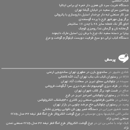
کباب انگشتی
دستگاه شربت سرد کن همزن دار خمره ای براس ایتالیا
ویتامین سرای سعید در خیابان گیشا تهران
میز کار صنعتی لبه دار چرخدار استیل داروسازی با پاتروکی
برگر ویل مهرشهر کرج با پرده گوسفندی
اجاق گاز تک شعله سایز 28 با چدن 16 سانتیمتر
گرمخانه نان و گرمکن غذا رومیزی کوچک
پیتزا بر دسته سفید تک چرخ با برش زن استیل مارک دایموند
دستگاه کباب ترکی دو سیخ ظرفیت دویست کیلوگرم گوشت و مرغ
پرسش
شادی علیپور در
ساندویچ بارن در مطهری تهران ساندویچی ارمنی
arya در
رستوران کباب ناب بناب تهران آیت الله کاشانی
سپیده در
چلوکبابی سماق تبریز در سعادت آباد تهران
میلاد در
ظرف دیزی آلومینیوم تک نفره دیزی سرا آبگوشت فروشی
صالح در
فست فود برگر کلاب شهران تهران
ماندانا در
رستوران چلوکبابی امیرخیز تبریز در کرج
رمضانی در
ماشین ظرفشویی صنعتی زیر کانتری 540بشقاب الکترولوکس
وحید در
رستوران چلوکبابی حاج مرشد چلویی در بازار تهران
محمد شفیق میرزایی در
دستگاه خمیر پهن کن نانوایی رومیزی غلتکی
عكس اللي شايفينها بدون موسيقى در
چرخ گوشت الکتروکار طرح امگا قطر تیغه 32 مدل ec75
صنعتی تمدن نژاد
کیک تولد با عکس بن تن در
چرخ گوشت الکتروکار طرح امگا قطر تیغه 32 مدل ec75 صنعتی تمدن
نژاد