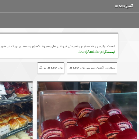
آشپزخانه ها
لیست بهترین و قدیمیترین شیرینی فروشی های معروف که نون خامه ای بزرگ در شهر تهرا
اینستاگرام TourajAminfar
سفارش آنلاین شیرینی نون خامه ای
نون خامه ای بزرگ