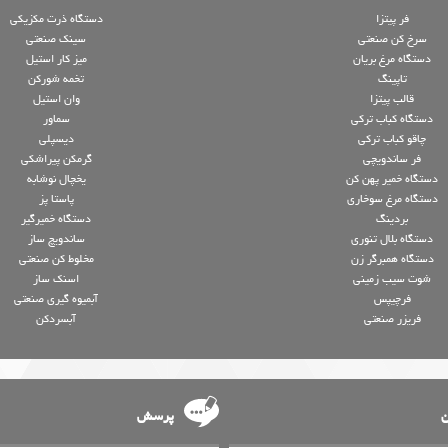
فر پیتزا
دستگاه ذرت مکزیکی
سرخ کن صنعتی
سینک صنعتی
دستگاه مرغ بریان
میز کار استیل
تاپینگ
تخمه شورکن
قالب پیتزا
وان استیل
دستگاه کباب ترکی
سماور
چاقو کباب ترکی
دیسپلی
فر ساندویچی
گرمکن پیراشکی
دستگاه خمیر پهن کن
یخچال نوشابه
دستگاه مرغ سوخاری
پاستا پز
بردینگ
دستگاه خمیرگیر
دستگاه بلال تنوری
ساندویچ ساز
دستگاه همبرگر زن
مخلوط کن صنعتی
شوت سیب زمینی
اسنک ساز
فرچیپس
آبمیوه گیری صنعتی
فریزر صنعتی
آبسردکن
ن
پرسش