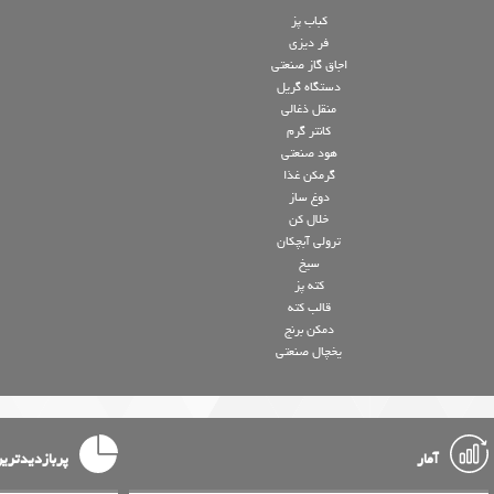
کباب پز
فر دیزی
اجاق گاز صنعتی
دستگاه گریل
منقل ذغالی
کانتر گرم
هود صنعتی
گرمکن غذا
دوغ ساز
خلال کن
ترولی آبچکان
سیخ
کته پز
قالب کته
دمکن برنج
یخچال صنعتی
آمار
پربازدیدتری