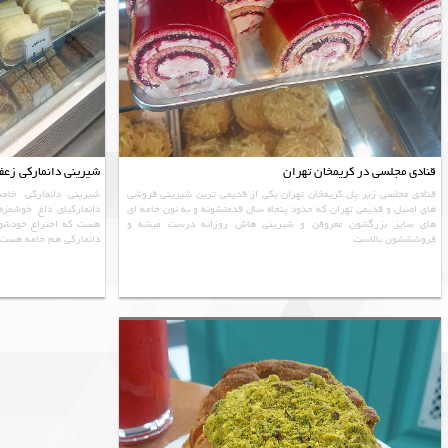
قنادی مجلسی در کریمخان تهران
شیرینی دانمارکی زعفر
قنادی مجلسی زیر پل کریمخان تهران یکی از قدیمی ترین شیرینی فروشی
شیرینی دانمارکی خامه
های اصیل و قدیمی تهران که حدود پنجاه سال قدمتشونه و به نون خامه ای
دانمارکیای داغ خوشمز
های سایز بزرگشون معروفن و شیرینی هاش روزانه درست میشه و
هست که اختراع خودشون
فروشششون بالاست
دانمارکی هم خامه هست 