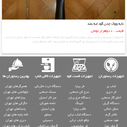
تابه ووک چدن گود لبه بلند
قیمت : 500هزار تومان
تابه ووک از جنس چدن مناسب برای رستوران ها و آشپزی حرفه ای که داخلش گود هست و لبه های بلندی را داراست.
جنس چدن ماهی تابه از ابزار پرمصرف هر آشپزخانه ای به شمار می رود. اکثر غذاهای ایرانی
تجهیزات رستوران
تجهیزات فست فود
تجهیزات کافی شاپ
بهترین رستوران ها
کباب پز
فر پیتزا
دستگاه ذرت مکزیکی
همبرگرهای تهران
فر دیزی
سرخ کن صنعتی
سینک صنعتی
چلوکبابی های تهران
اجاق گاز صنعتی
دستگاه مرغ بریان
میز کار استیل
پیتزاهای تهران
دستگاه گریل
تاپینگ
تخمه شورکن
جگرکی های تهران
منقل ذغالی
قالب پیتزا
وان استیل
پاستاهای تهران
کانتر گرم
دستگاه کباب ترکی
سماور
کله پاچه های تهران
هود صنعتی
چاقو کباب ترکی
دیسپلی
دیزی های تهران
گرمکن غذا
فر ساندویچی
گرمکن پیراشکی
کباب ترکی های تهران