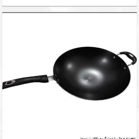
ماهیتابه وک با دستگیره باکالیت نسوز