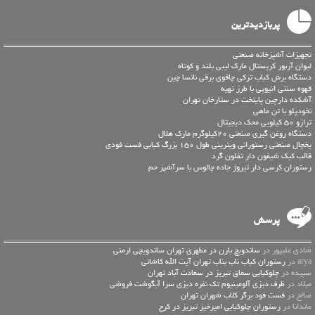
پربازدیدترین
تجهیزات آشپزخانه صنعتی
لیوان آربور کریستال مارک لیبی بلند و کوتاه
دستگاه برش کباب ترکی چاقوی برقی نانسا چین
قهوه سنتی اتیوپی با طرز تهیه
آشکده دارچین پایتخت در ستارخان تهران
نخودپلو با تن ماهی
ترازو 50 کیلویی محک دیجیتال
دستگاه روغن گیری صنعتی 20کیلوگرم مارک هلال
یخچال صنعتی رستورانی ویترینی طول 150 بزرگ کبابی فست فودی
قالب کیک شیفون دار تفلون گرد
رستوران کرسی دار تیروژ جاده چالوس با سرآشپز حم
پرسش
شادی علیپور در
ساندویچ بارن در مطهری تهران ساندویچی ارمنی
arya در
رستوران کباب ناب بناب تهران آیت الله کاشانی
سپیده در
چلوکبابی سماق تبریز در سعادت آباد تهران
میلاد در
ظرف دیزی آلومینیوم تک نفره دیزی سرا آبگوشت فروشی
صالح در
فست فود برگر کلاب شهران تهران
ماندانا در
رستوران چلوکبابی امیرخیز تبریز در کرج