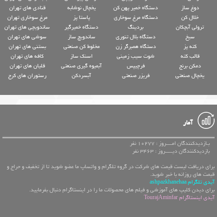
دوغ ساز
دستگاه خمیر پهن کن
یخچال نوشابه
قنادی های تهران
خلال کن
دستگاه مرغ سوخاری
پاستا پز
مرغ سوخاری تهران
ترولی آبچکان
بردینگ
دستگاه خمیرگیر
ساندویچی های تهران
سیخ
دستگاه بلال تنوری
ساندویچ ساز
سوشی های تهران
کته پز
دستگاه همبرگر زن
مخلوط کن صنعتی
بستنی های تهران
قالب کته
شوت سیب زمینی
اسنک ساز
کافه های تهران
دمکن برنج
فرچیپس
آبمیوه گیری صنعتی
قلیان های تهران
یخچال صنعتی
فریزر صنعتی
آبسردکن
رستوران های کرج
آمار
بـازدیدکنندگان امــــروز : 10277 نفر
بازدیدکنندگان دیـــــروز : 3463 نفر
برای دریافت لیست قیمت های شرکت در گروه تلگرام و واتساپ ما عضو شوید تا از تخفیف و حراج و
قیمت های روزانه با خبر شوید.
آیدی تلگرام ashpazkhanehaa
برای دیدن کلیپ های آموزشی و فیلم های محصولات ما را در اینستاگرام دنبال بفرمایید.
آیدی اینستاگرام TourajAminfar