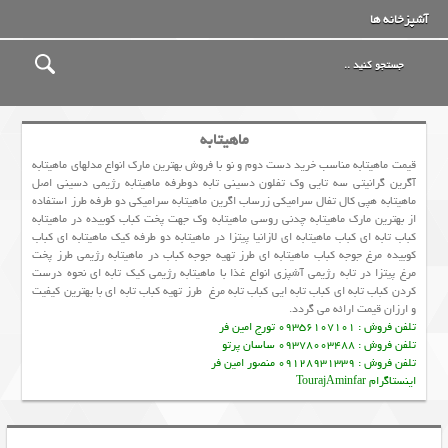
آشپزخانه ها
ماهیتابه
قیمت ماهیتابه مناسب خرید دست دوم و نو با فروش بهترین مارک انواع مدلهای ماهیتابه
آگرین گرانیتی سه تایی وک تفلون دسینی تابه دوطرفه ماهیتابه رژیمی دسینی اصل
ماهیتابه هپی کال تفال سرامیکی زرساب اگرین ماهیتابه سرامیکی دو طرفه طرز استفاده
از بهترین مارک ماهیتابه چدنی روسی ماهیتابه وک جهت پخت کباب کوبیده در ماهیتابه
كباب تابه اي کباب ماهیتابه ای لازانیا پیتزا در ماهیتابه دو طرفه کیک ماهیتابه ای کباب
کوبیده مرغ جوجه کباب ماهیتابه ای طرز تهیه جوجه کباب در ماهیتابه رژیمی طرز پخت
مرغ پیتزا در تابه رژیمی آشپزی انواع غذا با ماهیتابه رژیمی کیک تابه ای نحوه درست
كردن كباب تابه اي کباب تابه ایی کباب تابه مرغ طرز تهيه کباب تابه اي با بهترین کیفیت
و ارزان قیمت ارائه می گردد.
تلفن فروش : 09356107101 تورج امین فر
تلفن فروش : 09378003488 ساسان پرتو
تلفن فروش : 09128931339 منصور امین فر
اینستاگرام TourajAminfar