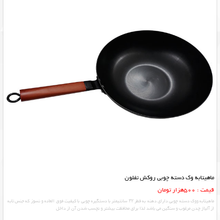
ماهیتابه وک دسته چوبی روکش تفلون
قیمت : 500هزار تومان
ماهیتابه ووک دسته چوبی دارای دهنه به قطر ۳۲ سانتیمتر با دستگیره چوبی با کیفیت فوق العاده و نسوز که جنس تابه
از آلیاژ چدن مرغوب و سنگین می باشد لذا برای محافظت بیشتر و نچسب شدن آن از داخل