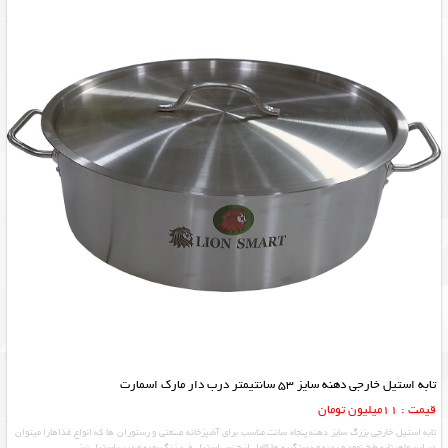
تابه استیل خارجی دهنه سایز 53 سانتیمتر درب دار مارک اسمارت
قیمت : 11میلیون تومان
تابه استیل خارجی بزرگ سایز دهنه پنجاه سانت مناسب برای آشپزخانه صنعتی و رستوران ها که انواع غذاهارا میتوان
در این ماهیتابه طبخ نمود و بدنه و دستگیره ها کامل از جنس استیل ضد زنگ بوده و درب استیل نیز