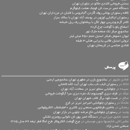
بستنی فروشی کلندی جلاتو در نیاوران تهران
دستگاه خمیر درست کن کوچک هشت کیلوگرم
کافه رستوران یونانی روف گاردن آلباتروس با قلیان در مرزداران تهران
رستوران ایتالیایی اوزون در یوسف آباد تهران با سالاد سزار
کانتر گرم ویترینی چهار لگن با پیشخوان رف ریل شیشه
اسفناج پلو با گوشت چرخ کرده
ساندویچ میکر تک صفحه مارک تور
لیوان دمنوش فیلتر استیل حجم 450 میلی لیتر
ترولی استیل طلایی پذیرایی هتلی 3 طبقه
قنادی مجلسی در کریمخان تهران
پرسش
شادی علیپور در
ساندویچ بارن در مطهری تهران ساندویچی ارمنی
arya در
رستوران کباب ناب بناب تهران آیت الله کاشانی
سپیده در
چلوکبابی سماق تبریز در سعادت آباد تهران
میلاد در
ظرف دیزی آلومینیوم تک نفره دیزی سرا آبگوشت فروشی
صالح در
فست فود برگر کلاب شهران تهران
ماندانا در
رستوران چلوکبابی امیرخیز تبریز در کرج
رمضانی در
ماشین ظرفشویی صنعتی زیر کانتری 540بشقاب الکترولوکس
وحید در
رستوران چلوکبابی حاج مرشد چلویی در بازار تهران
محمد شفیق میرزایی در
دستگاه خمیر پهن کن نانوایی رومیزی غلتکی
عكس اللي شايفينها بدون موسيقى در
چرخ گوشت الکتروکار طرح امگا قطر تیغه 32 مدل ec75
صنعتی تمدن نژاد