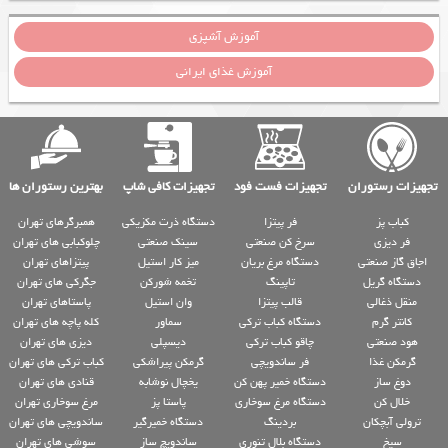
آموزش آشپزی
آموزش غذای ایرانی
تجهیزات رستوران
تجهیزات فست فود
تجهیزات کافی شاپ
بهترین رستوران ها
کباب پز
فر پیتزا
دستگاه ذرت مکزیکی
همبرگرهای تهران
فر دیزی
سرخ کن صنعتی
سینک صنعتی
چلوکبابی های تهران
اجاق گاز صنعتی
دستگاه مرغ بریان
میز کار استیل
پیتزاهای تهران
دستگاه گریل
تاپینگ
تخمه شورکن
جگرکی های تهران
منقل ذغالی
قالب پیتزا
وان استیل
پاستاهای تهران
کانتر گرم
دستگاه کباب ترکی
سماور
کله پاچه های تهران
هود صنعتی
چاقو کباب ترکی
دیسپلی
دیزی های تهران
گرمکن غذا
فر ساندویچی
گرمکن پیراشکی
کباب ترکی های تهران
دوغ ساز
دستگاه خمیر پهن کن
یخچال نوشابه
قنادی های تهران
خلال کن
دستگاه مرغ سوخاری
پاستا پز
مرغ سوخاری تهران
ترولی آبچکان
بردینگ
دستگاه خمیرگیر
ساندویچی های تهران
سیخ
دستگاه بلال تنوری
ساندویچ ساز
سوشی های تهران