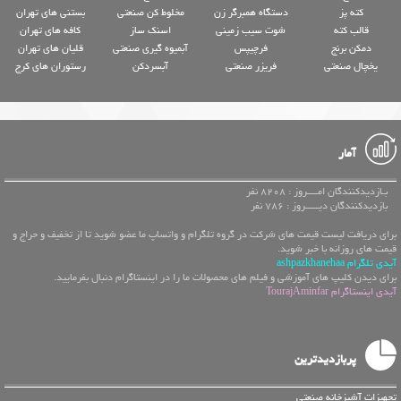
کته پز
دستگاه همبرگر زن
مخلوط کن صنعتی
بستنی های تهران
قالب کته
شوت سیب زمینی
اسنک ساز
کافه های تهران
دمکن برنج
فرچیپس
آبمیوه گیری صنعتی
قلیان های تهران
یخچال صنعتی
فریزر صنعتی
آبسردکن
رستوران های کرج
آمار
بـازدیدکنندگان امــــروز : 8208 نفر
بازدیدکنندگان دیـــــروز : 786 نفر
برای دریافت لیست قیمت های شرکت در گروه تلگرام و واتساپ ما عضو شوید تا از تخفیف و حراج و
قیمت های روزانه با خبر شوید.
آیدی تلگرام ashpazkhanehaa
برای دیدن کلیپ های آموزشی و فیلم های محصولات ما را در اینستاگرام دنبال بفرمایید.
آیدی اینستاگرام TourajAminfar
پربازدیدترین
تجهیزات آشپزخانه صنعتی