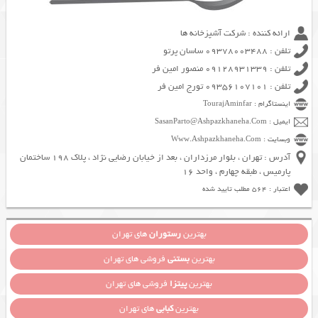
ارائه کننده : شرکت آشپزخانه ها
تلفن : 09378003488 ساسان پرتو
تلفن : 09128931339 منصور امین فر
تلفن : 09356107101 تورج امین فر
اینستاگرام : TourajAminfar
ایمیل : SasanParto@Ashpazkhaneha.Com
وبسایت : Www.Ashpazkhaneha.Com
آدرس : تهران ، بلوار مرزداران ، بعد از خیابان رضایی نژاد ، پلاک 198 ساختمان
پارمیس ، طبقه چهارم ، واحد 16
اعتبار : 564 مطلب تایید شده
بهترین
رستوران
های تهران
بهترین
بستنی
فروشی های تهران
بهترین
پیتزا
فروشی های تهران
بهترین
کبابی
های تهران