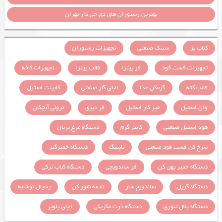
بهترین رستوران های دی جی دار تهران
کباب پز
سینک صنعتی
تجهیزات رستوران
تجهیزات فست فود
فر پیتزا
قالب پیتزا
تجهیزات کافه
قالب کته
گرمکن غذا
اجاق گاز صنعتی
کابینت استیل
وان استیل
میز کار استیل
فر دیزی
ترولی آبچکان
هود استیل صنعتی
کانتر گرم
دستگاه مرغ بریان
سرخ کن فست فود صنعتی
تاپینگ
دستگاه خمیرگیر
دستگاه خمیر پهن کن
فر ساندویچی
دستگاه کباب ترکی
دستگاه گریل
ساندویچ ساز
تخمه شور کن
یخچال نوشابه
دستگاه بلال تنوری
دستگاه ذرت مکزیکی
اجاق پلوپز