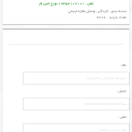
تلفن : 09356107101 تورج امین فر
دسته بندی :
کره گیر
,
وسایل مغازه لبنیاتی
تعداد بازدید : 4676
نام :
ایمیل :
تلفن :