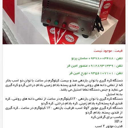
قیمت : موجود نیست
تلفن : 09378003488 ساسان پرتو
تلفن : 09128931339 منصور امین فر
تلفن : 09356107101 تورج امین فر
دستگاه کره گیری با توان بازدهی صد و بیست کیلوگرم در ساعت با توان دو اسب بخار
که از تمامی دانه های روغنی مانند فندق پسته بادام زمینی بادام درختی گردو کره گیری
می نماید و جنس دستگاه تماما استیل می باشد.
بدنه استیل
دستگاه کره گیری با توان بازدهی ۱۲۰کیلوگرم در ساعت از تمامی دانه های روغنی ، کره
فندق کره پسته کره بادام زمینی. کره بادام درختی. کره گردو
دستگاه کره گیری موتور ۲و۵ اسب، ظرفیت بازدهی ۱۲۰ کیلوگرم در ساعت ، کره گیری
از فندق، پسته، بادام، گردو
مناسب برای گرفتن کره
HP:2
قدرت موتور ۲ اسب