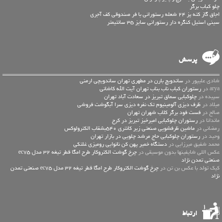
چلو کباب برگر
اجاق گاز کته پز 24 شعله رستورانی با فر صندوقی کف آجری
سینی استیل کنگره دار رستورانی سایز 35 سانتیمتر
پرسش
شادی علیپور در
ساندویچ بارن در مطهری تهران ساندویچی ارمنی
arya در
رستوران کباب ناب بناب تهران آیت الله کاشانی
سپیده در
چلوکبابی سماق تبریز در سعادت آباد تهران
میلاد در
ظرف دیزی آلومینیوم تک نفره دیزی سرا آبگوشت فروشی
صالح در
فست فود برگر کلاب شهران تهران
ماندانا در
رستوران چلوکبابی امیرخیز تبریز در کرج
رمضانی در
ماشین ظرفشویی صنعتی زیر کانتری 540بشقاب الکترولوکس
وحید در
رستوران چلوکبابی حاج مرشد چلویی در بازار تهران
محمد شفیق میرزایی در
دستگاه خمیر پهن کن نانوایی رومیزی غلتکی
عكس اللي شايفينها بدون موسيقى در
چرخ گوشت الکتروکار طرح امگا قطر تیغه 32 مدل ec75
صنعتی تمدن نژاد
کیک تولد با عکس بن تن در
چرخ گوشت الکتروکار طرح امگا قطر تیغه 32 مدل ec75 صنعتی تمدن
نژاد
ارتباط