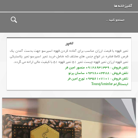
آشپزخانه ها
تمپر
تمپر قهوه با قیمت ارزان مناسب برای آماده کردن قهوه اسپرسو جهت بدست آمدن یک
قرص کاملا فشره در انواع جنس های مختلف که شامل خرید تمپر اسپرسو تمپر پلاستیکی
تمپر قهوه ارزان تمپر قهوه چیست تمپر 51 تمپر قهوه 51 با کیفیت عالی ارائه می گردد.
تلفن فروش : 09128931339 منصور امین فر
تلفن فروش : 09378003488 ساسان پرتو
تلفن فروش : 09356107101 تورج امین فر
اینستاگرام TourajAminfar