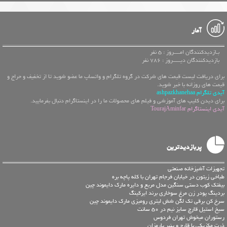
آمار
بـازدیدکنندگان امــــروز : 5 نفر
بازدیدکنندگان دیـــــروز : 786 نفر
برای دریافت لیست قیمت های شرکت در گروه تلگرام و واتساپ ما عضو شوید تا از تخفیف و حراج و
قیمت های روزانه با خبر شوید.
آیدی تلگرام ashpazkhanehaa
برای دیدن کلیپ های آموزشی و فیلم های محصولات ما را در اینستاگرام دنبال بفرمایید.
آیدی اینستاگرام TourajAminfar
پربازدیدترین
تجهیزات آشپزخانه صنعتی
طباخی زیتون در خیابان فرجام تهران با کله پاچه بره
بیفتک کوب دستی سنگین مدل مربع و دایره مارک دایموند چین
بردینگ پودر زن مرغ سوخاری برند ایرکینگ
سرخ کن برقی تک لگن شش لیتری رومیزی مارک دایموند چین
سیخ استیل قارچ سایز نیم در 50 سانت
رستوران میخوش تهران فردوس
ذرت مکزیکی با قارچ و پنیر پارمزان