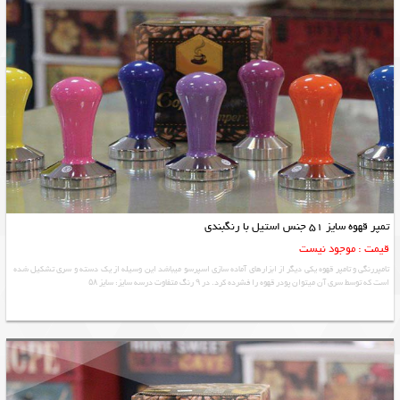
تمپر قهوه سایز 51 جنس استیل با رنگبندی
قیمت : موجود نیست
تامپررنگی و تامپر قهوه یکی دیگر از ابزارهای آماده سازی اسپرسو میباشد این وسیله از یک دسته و سری تشکیل شده
است که توسط سری آن میتوان پودر قهوه را فشرده کرد. در ۹ رنگ متفاوت درسه سایز: سایز ۵۸