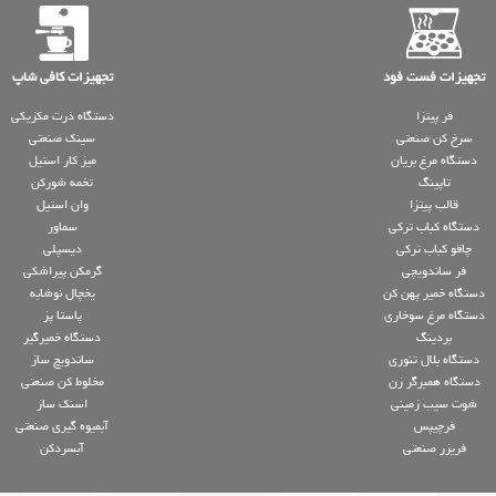
تجهیزات فست فود
تجهیزات کافی شاپ
فر پیتزا
دستگاه ذرت مکزیکی
سرخ کن صنعتی
سینک صنعتی
دستگاه مرغ بریان
میز کار استیل
تاپینگ
تخمه شورکن
قالب پیتزا
وان استیل
دستگاه کباب ترکی
سماور
چاقو کباب ترکی
دیسپلی
فر ساندویچی
گرمکن پیراشکی
دستگاه خمیر پهن کن
یخچال نوشابه
دستگاه مرغ سوخاری
پاستا پز
بردینگ
دستگاه خمیرگیر
دستگاه بلال تنوری
ساندویچ ساز
دستگاه همبرگر زن
مخلوط کن صنعتی
شوت سیب زمینی
اسنک ساز
فرچیپس
آبمیوه گیری صنعتی
فریزر صنعتی
آبسردکن