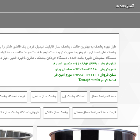
آشپزخانه ها
طرز تهیه پشمک به بهترین حالت ، پشمک ساز قابلیت تبدیل کردن یک قاشق شکر را 
پشمک های لقمه ای ، فروش به صورت نو و دست دوم با قیمت خرید مناسب ، خط تولی
دستگاه سفیدکن شیره پخته شده ، دستگاه خردکن پشمک ، مخزن ذخیره خمیر ، میز د
تلفن فروش : 09128931339 منصور امین فر
تلفن فروش : 09378003488 ساسان پرتو
تلفن فروش : 09356107101 تورج امین فر
اینستاگرام TourajAminfar
دستگاه پشمک ساز
دستگاه پشمک زن
پشمک ساز صنعتی
قیمت دستگاه پشمک
قیمت دستگاه پشمک ساز صنعتی
پشمک ساز خانگی
فروش دستگاه پشمک ساز خان