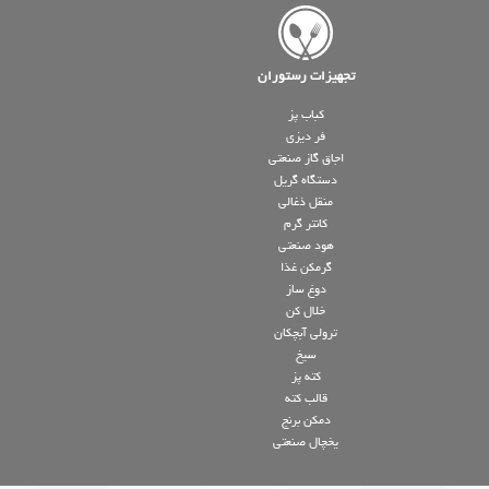
تجهیزات رستوران
کباب پز
فر دیزی
اجاق گاز صنعتی
دستگاه گریل
منقل ذغالی
کانتر گرم
هود صنعتی
گرمکن غذا
دوغ ساز
خلال کن
ترولی آبچکان
سیخ
کته پز
قالب کته
دمکن برنج
یخچال صنعتی