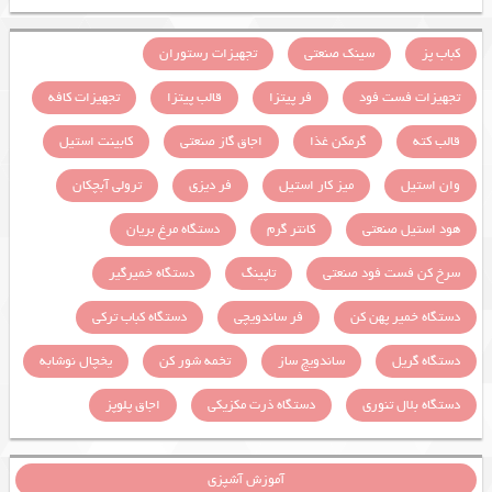
کباب پز
سینک صنعتی
تجهیزات رستوران
تجهیزات فست فود
فر پیتزا
قالب پیتزا
تجهیزات کافه
قالب کته
گرمکن غذا
اجاق گاز صنعتی
کابینت استیل
وان استیل
میز کار استیل
فر دیزی
ترولی آبچکان
هود استیل صنعتی
کانتر گرم
دستگاه مرغ بریان
سرخ کن فست فود صنعتی
تاپینگ
دستگاه خمیرگیر
دستگاه خمیر پهن کن
فر ساندویچی
دستگاه کباب ترکی
دستگاه گریل
ساندویچ ساز
تخمه شور کن
یخچال نوشابه
دستگاه بلال تنوری
دستگاه ذرت مکزیکی
اجاق پلوپز
آموزش آشپزی