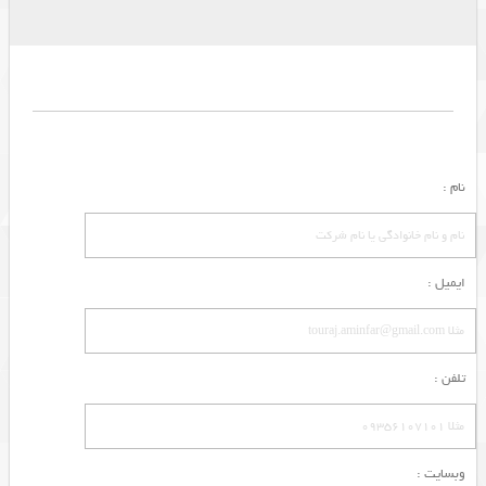
نام :
ایمیل :
تلفن :
وبسایت :