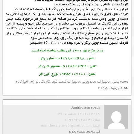
کاردک ها در نقاشی جهت بتونه کاری استفاده میشوند.
ابزاری با تیغة فلزی دارای لبة پهن برای گستردن رنگ یا بتونه ساخته شده است.
کاردک های فلزی دارای تیغه ی نازکی هستند که به وسیله ی یک میله ی منحنی به
دسته ی چوبی وصل شده تا دست فرد در هنگام کار به سطح کار برخورد نکند جنس
تیغه ی این کاردک ها استیل مرغوب می باشد و در هنرهای دکوراتیو و پتینه از این
ابزار برای کشیدن رولیف پاستا بر روی استنلس استیل ، یا ایجاد بافت های مختلف با
خمیر پتینه کاری بر روی سطوح مختلف استفاده می شود از این ابزار در هنر نقاشی برای
گذاشتن لایه های ضخیم و لایه لایه ای رنگ روی بوم استفاده می شود.
کاردک استیل دسته چوبی برگر با نمره تیغه ۸ ، ۱۰ ، ۱۲ ، ۱۵ سانتیمتر
در تاریخ 3 مهر 1400 این مطلب نوشته شده است.
تلفن : 09378003488 ساسان پرتو
تلفن : 09128931339 منصور امین فر
تلفن : 09356107101 تورج امین فر
دسته بندی :
تجهیزات ساندویچی
,
تجهیزات فست فود
,
کاردک
,
لوازم آشپزخانه
تعداد بازدید : 4265
Amirhosein ebadi
1400/12/08 ساعت 13:17
تلفن : 09909474512
ایمیل : amiiirhoseiyn07@gmail.com
کی موجود میشه بخرم