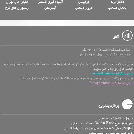
دمکن برنج
فرچیپس
آبمیوه گیری صنعتی
قلیان های تهران
یخچال صنعتی
فریزر صنعتی
آبسردکن
رستوران های کرج
آمار
بـازدیدکنندگان امــــروز : 2360 نفر
بازدیدکنندگان دیـــــروز : 10320 نفر
برای دریافت لیست قیمت های شرکت در گروه تلگرام و واتساپ ما عضو شوید تا از تخفیف و حراج و
قیمت های روزانه با خبر شوید.
آیدی تلگرام ashpazkhanehaa
برای دیدن کلیپ های آموزشی و فیلم های محصولات ما را در اینستاگرام دنبال بفرمایید.
آیدی اینستاگرام TourajAminfar
پربازدیدترین
تجهیزات آشپزخانه صنعتی
سوسیس مرغ Boudin Blanc دست ساز خانگی
اجاق گاز خطی 5 شعله صنعتی میز کار دار پایه استیل
دمی لوبیا پلو شیرازی چشم بلبلی