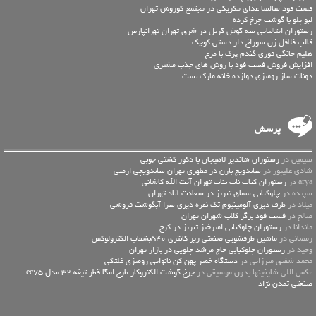
فست فود سالسا غذای مکزیکی در مجتمع کوروش تهران
لبو پلو با گوشت چرخ کرده
رستوران ایتالیایی سه گوش گریل در شرق تهران تهرانپارس
قالب فلافل زن سوراخ دار دستی کوچک
هلیم خانگی فوری گندم پرک با مرغ
افزایش فروش فست فود با روش های جذب مشتری
دونات ساز رومیزی دوازده خانه مارک بست
پرسش
سیمین در
رستوران شاندیز لاهیجان با دکور کشتی چوبی
شادی علیپور در
ساندویچ بارن در مطهری تهران ساندویچی ارمنی
arya در
رستوران کباب ناب بناب تهران آیت الله کاشانی
سپیده در
چلوکبابی سماق تبریز در سعادت آباد تهران
میلاد در
ظرف دیزی آلومینیوم تک نفره دیزی سرا آبگوشت فروشی
صالح در
فست فود برگر کلاب شهران تهران
ماندانا در
رستوران چلوکبابی امیرخیز تبریز در کرج
رمضانی در
ماشین ظرفشویی صنعتی زیر کانتری 540بشقاب الکترولوکس
وحید در
رستوران چلوکبابی حاج مرشد چلویی در بازار تهران
محمد شفیق میرزایی در
دستگاه خمیر پهن کن نانوایی رومیزی غلتکی
عكس اللي شايفينها بدون موسيقى در
چرخ گوشت الکتروکار طرح امگا قطر تیغه 32 مدل ec75
صنعتی تمدن نژاد