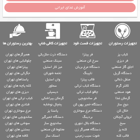
آموزش غذای ایرانی
تجهیزات رستوران
تجهیزات فست فود
تجهیزات کافی شاپ
بهترین رستوران ها
کباب پز
فر پیتزا
دستگاه ذرت مکزیکی
همبرگرهای تهران
فر دیزی
سرخ کن صنعتی
سینک صنعتی
چلوکبابی های تهران
اجاق گاز صنعتی
دستگاه مرغ بریان
میز کار استیل
پیتزاهای تهران
دستگاه گریل
تاپینگ
تخمه شورکن
جگرکی های تهران
منقل ذغالی
قالب پیتزا
وان استیل
پاستاهای تهران
کانتر گرم
دستگاه کباب ترکی
سماور
کله پاچه های تهران
هود صنعتی
چاقو کباب ترکی
دیسپلی
دیزی های تهران
گرمکن غذا
فر ساندویچی
گرمکن پیراشکی
کباب ترکی های تهران
دوغ ساز
دستگاه خمیر پهن کن
یخچال نوشابه
قنادی های تهران
خلال کن
دستگاه مرغ سوخاری
پاستا پز
مرغ سوخاری تهران
ترولی آبچکان
بردینگ
دستگاه خمیرگیر
ساندویچی های تهران
سیخ
دستگاه بلال تنوری
ساندویچ ساز
سوشی های تهران
کته پز
دستگاه همبرگر زن
مخلوط کن صنعتی
بستنی های تهران
قالب کته
شوت سیب زمینی
اسنک ساز
کافه های تهران