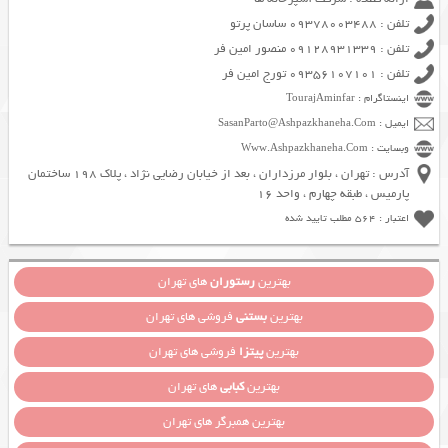
تلفن : 09378003488 ساسان پرتو
تلفن : 09128931339 منصور امین فر
تلفن : 09356107101 تورج امین فر
اینستاگرام : TourajAminfar
ایمیل : SasanParto@Ashpazkhaneha.Com
وبسایت : Www.Ashpazkhaneha.Com
آدرس : تهران ، بلوار مرزداران ، بعد از خیابان رضایی نژاد ، پلاک 198 ساختمان
پارمیس ، طبقه چهارم ، واحد 16
اعتبار : 564 مطلب تایید شده
بهترین
رستوران
های تهران
بهترین
بستنی
فروشی های تهران
بهترین
پیتزا
فروشی های تهران
بهترین
کبابی
های تهران
بهترین همبرگر های تهران