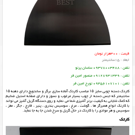
قیمت : 300هزار تومان
ابعاد : 15سانتیمتر
تلفن : 09378003488 ساسان پرتو
تلفن : 09128931339 منصور امین فر
تلفن : 09356107101 تورج امین فر
کاردک دسته چوبی سایز ۱۵ مناسب کاردک آماده سازی برگر و ساندویچ دارای دهنه ۱۵
سانتیمتر که جنس دسته از چوب بسیار مرغوب و نسوز و دارای صفحه استیل ضخیم
که کمک شایانی به کیفیت برتر آشپزی شما می نماید و روی دستگاه گریل آشپز می تواند
با كارتك انواع همبرگر ها ، گوشت ، مرغ ، سوسیس بندری ، پنیر ، قارچ ، جگر ، مغز ،
سوسیس و هر موادی را با کاردک در حال گریل و سرخ شدن جا به جا نماید.
کارتک