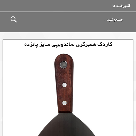
آشپزخانه ها
کاردک همبرگری ساندویچی سایز پانزده