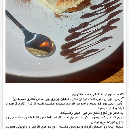
کافه رستوران ایتالیاییِ پاستا فکتوری
آدرس : تهران ، میرداماد ، میدان مادر ، خیابان وزیری پور ، نبشِ مُظفّری (سپاهان)
اوّلین جایی بود که دیدم واسه هر قراری میتونه مُناسب باشه از قرارِ کاری گرفته تا
تولّد و قرارِ دونفره
به خاطرِ نورِ کم و شمع سر میزا خیلی رُمانتیکه.
برایِ کسایی که بهشون بگن از طریقِ اینستاگرام باهاشون آشنا شدن نوشیدنی رو
بدونِ هزینه سِرو میکنن.
قدیما اینجا رو امتحان کردم و دوسِش داشتم ، ورقه هایِ لازانیا و راویولی همونجا