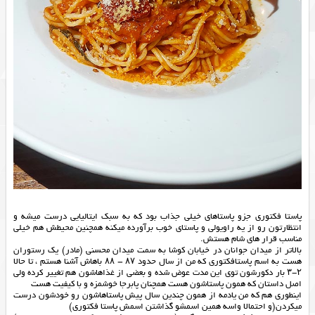
پاستا فکتوری جزو پاستاهای خیلی جذاب بود که به سبک ایتالیایی درست میشه و
انتظارتون رو از یه راویولی و پاستای خوب برآورده میکنه همچنین محیطش هم خیلی
مناسب قرار های شام هستش.
بالاتر از میدان جوانان در خیابان کوشا به سمت میدان محسنی (مادر) یک رستوران
هست به اسم پاستافکتوری که من از سال حدود ۸۷ – ۸۸ باهاش آشنا هستم ، تا حالا
۲-۳ بار دکورشون توی این مدت عوض شده و بعضی از غذاهاشون هم تغییر کرده ولی
اصل داستان که همون پاستاشون هست همچنان پابرجا خوشمزه و با کیفیت هست
اینطوری هم که من یادمه از همون چندین سال پیش پاستاهاشون رو خودشون درست
میکردن(و احتمالا واسه همین اسمشو گذاشتن اسمش پاستا فکتوری)