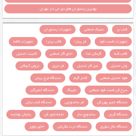
بهترین رستوران های دی جی دار تهران
کباب پز
سینک صنعتی
تجهیزات رستوران
تجهیزات فست فود
فر پیتزا
قالب پیتزا
تجهیزات کافه
قالب کته
گرمکن غذا
اجاق گاز صنعتی
کابینت استیل
وان استیل
میز کار استیل
فر دیزی
ترولی آبچکان
هود استیل صنعتی
کانتر گرم
دستگاه مرغ بریان
سرخ کن فست فود صنعتی
تاپینگ
دستگاه خمیرگیر
دستگاه خمیر پهن کن
فر ساندویچی
دستگاه کباب ترکی
دستگاه گریل
ساندویچ ساز
تخمه شور کن
یخچال نوشابه
دستگاه بلال تنوری
دستگاه ذرت مکزیکی
اجاق پلوپز