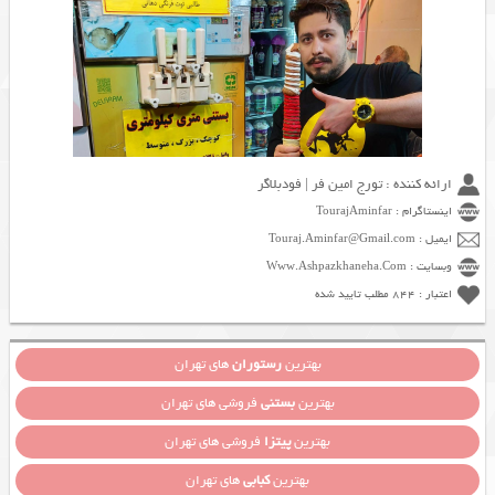
ارائه کننده : تورج امین فر | فودبلاگر
اینستاگرام : TourajAminfar
ایمیل : Touraj.Aminfar@Gmail.com
وبسایت : Www.Ashpazkhaneha.Com
اعتبار : 844 مطلب تایید شده
بهترین
رستوران
های تهران
بهترین
بستنی
فروشی های تهران
بهترین
پیتزا
فروشی های تهران
بهترین
کبابی
های تهران