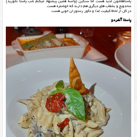
پاستاهاشون لذیذ هست اما سنگین (واسه همین پیشنهاد میکنم شب پاستا نخورید)
ساندویچ و بشقاب های دیگری هم دارند که خوشمزه هست.
در کل از لحاظ کیفیت غذا و دکور رستوران خوبی هست
پاستا آلفردو