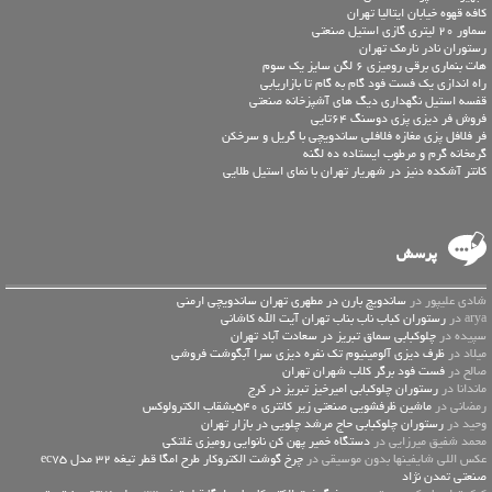
کافه قهوه خیابان ایتالیا تهران
سماور 20 لیتری گازی استیل صنعتی
رستوران نادر نارمک تهران
هات بنماری برقی رومیزی 6 لگن سایز یک سوم
راه اندازی یک فست فود گام به گام تا بازاریابی
قفسه استیل نگهداری دیگ های آشپزخانه صنعتی
فروش فر دیزی پزی دوسنگ 64تایی
فر فلافل پزی مغازه فلافلی ساندویچی با گریل و سرخکن
گرمخانه گرم و مرطوب ایستاده ده لگنه
کانتر آشکده دنیز در شهریار تهران با نمای استیل طلایی
پرسش
شادی علیپور در
ساندویچ بارن در مطهری تهران ساندویچی ارمنی
arya در
رستوران کباب ناب بناب تهران آیت الله کاشانی
سپیده در
چلوکبابی سماق تبریز در سعادت آباد تهران
میلاد در
ظرف دیزی آلومینیوم تک نفره دیزی سرا آبگوشت فروشی
صالح در
فست فود برگر کلاب شهران تهران
ماندانا در
رستوران چلوکبابی امیرخیز تبریز در کرج
رمضانی در
ماشین ظرفشویی صنعتی زیر کانتری 540بشقاب الکترولوکس
وحید در
رستوران چلوکبابی حاج مرشد چلویی در بازار تهران
محمد شفیق میرزایی در
دستگاه خمیر پهن کن نانوایی رومیزی غلتکی
عكس اللي شايفينها بدون موسيقى در
چرخ گوشت الکتروکار طرح امگا قطر تیغه 32 مدل ec75
صنعتی تمدن نژاد