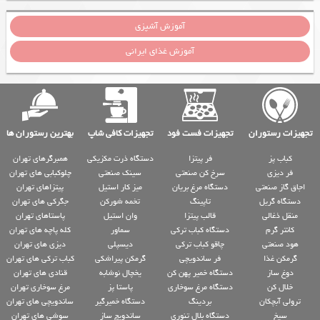
آموزش آشپزی
آموزش غذای ایرانی
تجهیزات رستوران
تجهیزات فست فود
تجهیزات کافی شاپ
بهترین رستوران ها
کباب پز
فر پیتزا
دستگاه ذرت مکزیکی
همبرگرهای تهران
فر دیزی
سرخ کن صنعتی
سینک صنعتی
چلوکبابی های تهران
اجاق گاز صنعتی
دستگاه مرغ بریان
میز کار استیل
پیتزاهای تهران
دستگاه گریل
تاپینگ
تخمه شورکن
جگرکی های تهران
منقل ذغالی
قالب پیتزا
وان استیل
پاستاهای تهران
کانتر گرم
دستگاه کباب ترکی
سماور
کله پاچه های تهران
هود صنعتی
چاقو کباب ترکی
دیسپلی
دیزی های تهران
گرمکن غذا
فر ساندویچی
گرمکن پیراشکی
کباب ترکی های تهران
دوغ ساز
دستگاه خمیر پهن کن
یخچال نوشابه
قنادی های تهران
خلال کن
دستگاه مرغ سوخاری
پاستا پز
مرغ سوخاری تهران
ترولی آبچکان
بردینگ
دستگاه خمیرگیر
ساندویچی های تهران
سیخ
دستگاه بلال تنوری
ساندویچ ساز
سوشی های تهران