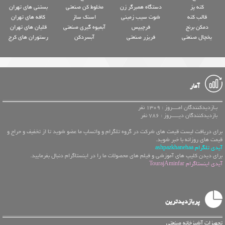
کته پز
دستگاه همبرگر زن
مخلوط کن صنعتی
بستنی های تهران
قالب کته
شوت سیب زمینی
اسنک ساز
کافه های تهران
دمکن برنج
فرچیپس
آبمیوه گیری صنعتی
قلیان های تهران
یخچال صنعتی
فریزر صنعتی
آبسردکن
رستوران های کرج
آمار
بـازدیدکنندگان امــــروز : 1309 نفر
بازدیدکنندگان دیـــــروز : 786 نفر
برای دریافت لیست قیمت های شرکت در گروه تلگرام و واتساپ ما عضو شوید تا از تخفیف و حراج و
قیمت های روزانه با خبر شوید.
آیدی تلگرام ashpazkhanehaa
برای دیدن کلیپ های آموزشی و فیلم های محصولات ما را در اینستاگرام دنبال بفرمایید.
آیدی اینستاگرام TourajAminfar
پربازدیدترین
تجهیزات آشپزخانه صنعتی