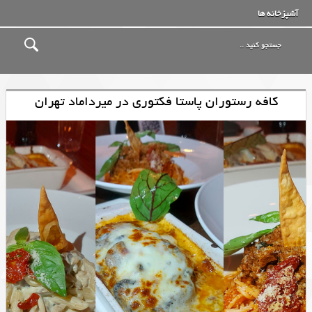
آشپزخانه ها
کافه رستوران پاستا فکتوری در میرداماد تهران