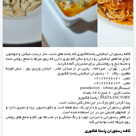
کافه رستوران ایتالیایی پاستافکتوری که پاستا های دست ساز درست میکنن و منوشون
انواع غذاهای ایتالیایی رو داره و سالن کم نوری دارن که روی میزها با شمع روشن شده
و محیط دنج و رومانتیکی برای مشتریان آماده کردند.
آدرس : تهران ، میرداماد ، پايين تر از میدان مادر ، خیابان وزیری پور ، نبش کوچه
مظفری ، پلاک ۱۰ ، رستوران ایتالیایی پاستا فکتوری
تلفن : 02122266021
تلفن : 02122266022
اینستاگرام pastafactory . tehran
ساعت کاری : 9 صبح تا 24 بامداد
PASTA FACTORY | پاستا فكتورى
پیدا کردن جای پارک در این محل کمی سخت است.
فضای رستوران مدرن و دارای یک نیم طبقه است و دکوراسیون زیبا و تمیزی دارد و
از المانهای قدیمی نیز در ان استفاده شده است.
در ظاهر رستورانی با دیزاین چوب و رنگ مشکی و در شب ها نور کم و شمع های روشن
روی میزها جلب توجه می کند.
کافه رستوران پاستا فکتوری