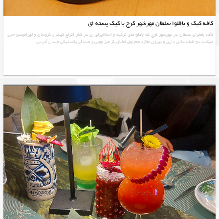
کافه کیک و باقلوا سلطان مهرشهر کرج با کیک پسته ای
کافه باقلوای سلطان در مهرشهر کرج که باقلواهای ترکیه و استانبولی رو در کنار انواع کیک و کروسان و تیرامیسو سرو
میکنند دو طبقه سالن دارن و بیرون مغازه هم توی فضای باز میز چوبی و صندلی پلاستیکی چیدن آدرس