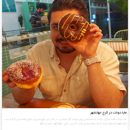
مایا دونات در کرج جهانشهر
مایا دونات کافه بیکری دونات که تخصصی روی دونات کار میکنن و در کنار این نوع شیرینی انواع نوشیدنی گرم و سرد
مثل قهوه لته چای میلک شیک هم سرو می کنند. آدرس : کرج ، جهانشهر ، میدان گلها