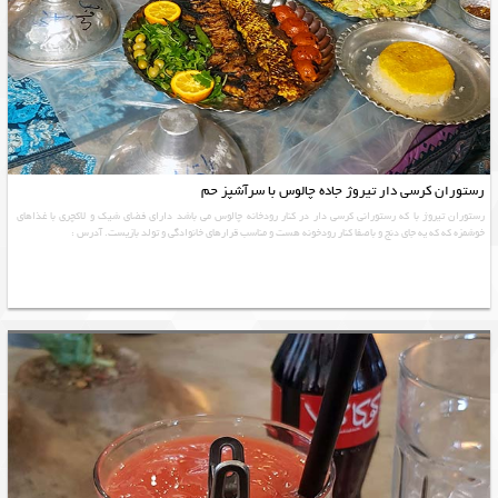
رستوران کرسی دار تیروژ جاده چالوس با سرآشپز حم
رستوران تیروژ با که رستورانی کرسی دار در کنار رودخانه چالوس می باشد دارای فضای شیک و لاکچری با غذاهای
خوشمزه که که یه جای دنج و باصفا کنار رودخونه هست و مناسب قرارهای خانوادگی و تولد بازیست. آدرس :