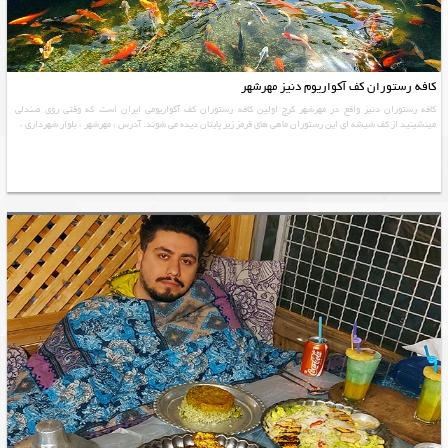
کافه رستوران کف آکواریوم دنیز مهرشهر
کافه رستوران دنیز واقع در مهرشهر کرج اولین کافه رستوران کف آکواریومی ایران است که وقتی روی صندلی
مینشینید از کف شیشه ای این رستوران ماهی های قرمز زیر پایتان دیده می شوند. آدرس : مهرشهر ، بلوار شهرداری ،