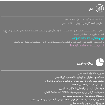
آمار
بـازدیدکنندگان امــــروز : 1029 نفر
بازدیدکنندگان دیـــــروز : 12220 نفر
برای دریافت لیست قیمت های شرکت در گروه تلگرام و واتساپ ما عضو شوید تا از تخفیف و حراج و
قیمت های روزانه با خبر شوید.
آیدی تلگرام ashpazkhanehaa
برای دیدن کلیپ های آموزشی و فیلم های محصولات ما را در اینستاگرام دنبال بفرمایید.
آیدی اینستاگرام TourajAminfar
پربازدیدترین
تجهیزات آشپزخانه صنعتی
فست فود سلول در تهران فلکه سوم تهرانپارس
ساندویچی هاون در ظفر تهران با گرانترین هات داگ ایران
سوپ تره فرنگی مجلسی با خامه
دوغ ساز کلبه ای ترکیه ای با مخزن 50لیتری
چاقو کباب ترکی برقی سیمی مارک ZEYBEK ساخت آلمان
دستگاه پشمک ساز برقی مارک بست چین
ماشین ظرفشویی صنعتی دوهزار بشقاب تونلی گرمکن دار زانوسی ایتالیا
فر پیتزا ریلی دو ردیفه 200تایی