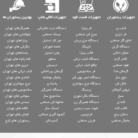
تجهیزات رستوران
تجهیزات فست فود
تجهیزات کافی شاپ
بهترین رستوران ها
کباب پز
فر پیتزا
دستگاه ذرت مکزیکی
همبرگرهای تهران
فر دیزی
سرخ کن صنعتی
سینک صنعتی
چلوکبابی های تهران
اجاق گاز صنعتی
دستگاه مرغ بریان
میز کار استیل
پیتزاهای تهران
دستگاه گریل
تاپینگ
تخمه شورکن
جگرکی های تهران
منقل ذغالی
قالب پیتزا
وان استیل
پاستاهای تهران
کانتر گرم
دستگاه کباب ترکی
سماور
کله پاچه های تهران
هود صنعتی
چاقو کباب ترکی
دیسپلی
دیزی های تهران
گرمکن غذا
فر ساندویچی
گرمکن پیراشکی
کباب ترکی های تهران
دوغ ساز
دستگاه خمیر پهن کن
یخچال نوشابه
قنادی های تهران
خلال کن
دستگاه مرغ سوخاری
پاستا پز
مرغ سوخاری تهران
ترولی آبچکان
بردینگ
دستگاه خمیرگیر
ساندویچی های تهران
سیخ
دستگاه بلال تنوری
ساندویچ ساز
سوشی های تهران
کته پز
دستگاه همبرگر زن
مخلوط کن صنعتی
بستنی های تهران
قالب کته
شوت سیب زمینی
اسنک ساز
کافه های تهران
دمکن برنج
فرچیپس
آبمیوه گیری صنعتی
قلیان های تهران
یخچال صنعتی
فریزر صنعتی
آبسردکن
رستوران های کرج