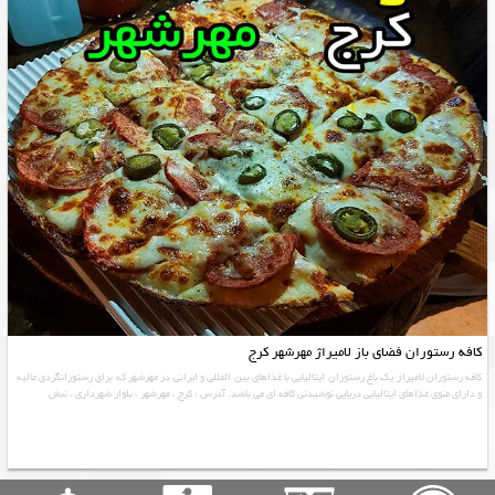
کافه رستوران فضای باز لامیراژ مهرشهر کرج
کافه رستوران لامیراژ یک باغ رستوران ایتالیایی با غذاهای بین المللی و ایرانی در مهرشهر که برای رستورانگردی عالیه
و دارای منوی غذاهای ایتالیایی دریایی نوشیدنی کافه ای می باشد. آدرس : کرج ، مهرشهر ، بلوار شهرداری ، نبش