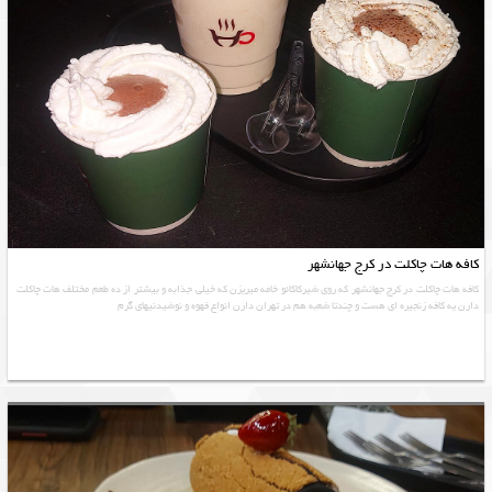
کافه هات چاکلت در کرج جهانشهر
کافه هات چاکلت در کرج جهانشهر که روی شیرکاکائو خامه میریزن که خیلی جذابه و بیشتر از ده طعم مختلف هات چاکلت
دارن یه کافه زنجیره ای هست و چندتا شعبه هم در تهران دارن انواع قهوه و نوشيدنيهاي گرم