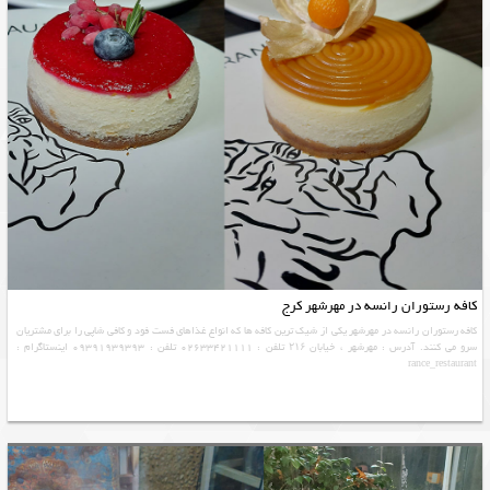
کافه رستوران رانسه در مهرشهر کرج
کافه رستوران رانسه در مهرشهر یکی از شیک ترین کافه ها که انواع غذاهای فست فود و کافی شاپی را برای مشتریان
سرو می کنند. آدرس : مهرشهر ، خیابان ۲۱۶ تلفن : 02633421111 تلفن : 09391939393 اینستاگرام :
rance_restaurant