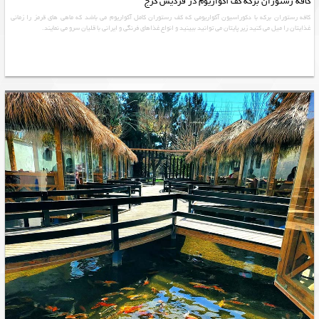
کافه رستوران برکه کف آکواریوم در فردیس کرج
کافه رستوران برکه با دکوراسیون آکواریومی که کف رستوران کامل آکواریوم می باشد که ماهی های قرمز را زمانی
غذایتان را میل می کنید زیر پایتان می توانید ببینید و انواع غذاهای فرنگی و ایرانی با قلیان سرو می نمایند.