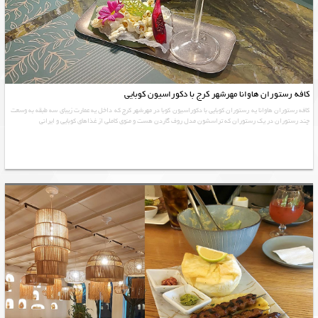
کافه رستوران هاوانا مهرشهر کرج با دکوراسیون کوبایی
کافه رستوران هاوانا یه رستوران کوبایی با دکوراسیون کوبا در مهرشهر کرج که داخل یه عمارت زیبای سه طبقه به وسعت
چند رستوران در یک رستوران که تراسشون مدل روف گاردن هست و منوی کاملی از غذاهای کوبایی و ایرانی