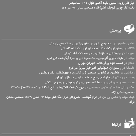
میز کار رویه استیل پایه آهنی طول 120 سانتیمتر
تخته کار چوبی کوچک آشپزخانه صنعتی سایز 30 در 50
پرسش
شادی علیپور در
ساندویچ بارن در مطهری تهران ساندویچی ارمنی
arya در
رستوران کباب ناب بناب تهران آیت الله کاشانی
سپیده در
چلوکبابی سماق تبریز در سعادت آباد تهران
میلاد در
ظرف دیزی آلومینیوم تک نفره دیزی سرا آبگوشت فروشی
صالح در
فست فود برگر کلاب شهران تهران
ماندانا در
رستوران چلوکبابی امیرخیز تبریز در کرج
رمضانی در
ماشین ظرفشویی صنعتی زیر کانتری 540بشقاب الکترولوکس
وحید در
رستوران چلوکبابی حاج مرشد چلویی در بازار تهران
محمد شفیق میرزایی در
دستگاه خمیر پهن کن نانوایی رومیزی غلتکی
عكس اللي شايفينها بدون موسيقى در
چرخ گوشت الکتروکار طرح امگا قطر تیغه 32 مدل ec75
صنعتی تمدن نژاد
کیک تولد با عکس بن تن در
چرخ گوشت الکتروکار طرح امگا قطر تیغه 32 مدل ec75 صنعتی تمدن
نژاد
ارتباط