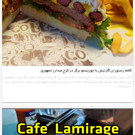
کافه رستوران گارنیش با چوریتسو برگر در کرج میدان جمهوری
کافه رستوران گارنیش دارای سالن بزرگ و شیک با دکوراسیون پر از گل و گیاه که کافه رستوران گارنیش در جهانشهر
کرج با منوی شامل همبرگر چوریتسوبرگر سالاد سالادسزار پاستا پیتزا نوشیدنی قهوه شربت دمنوش میلک شیک دستر
بستنی کیک