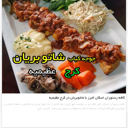
کافه رستوران اسکان البرز با شاتوبریان در کرج عظیمیه
کافه رستوران اسکان البرز کافه ای در عظیمیه شهر کرج با منو کاملی از غذا های ایرانی و ایتالیایی به همراه قلیان و
نوشیدنی های کافه ای که از صبحانه تا شام به میهمانان سرویس می دهند. آدرس : كرج