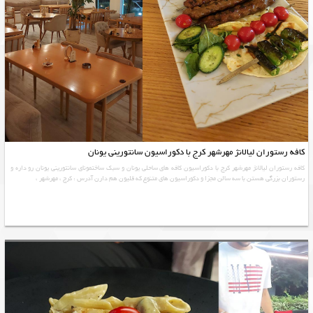
کافه رستوران لیالانژ مهرشهر کرج با دکوراسیون سانتورینی یونان
کافه رستوران لیالانژ مهرشهر کرج با دکوراسیون کافه های ساحلی یونان و سبک ساختمونای سانتورینی یونان رو داره و
رستوران بزرگی هستن با سه سالن مجزا و دکوراسیون های متنوع که قلیون هم دارن آدرس : کرج ، مهرشهر ،