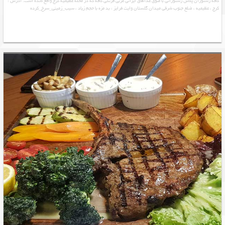
کافه رستوران پلاس رستورانی با منوی غذاهای ايرانى عربى فرنگى کافه که در محله عظیمیه کرج واقع شده است. آدرس :
کرج ، عظیمیه ، ضلع جنوب شرقی میدان گلستان وایت فرایز : بد مزه با حجم زیاد ، سیب_زمینی_سرخ_کرده