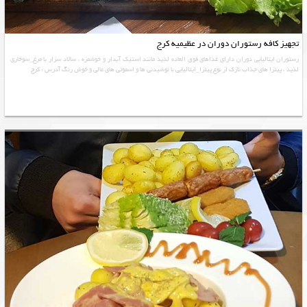
تجهیز کافه رستوران دوران در عظیمیه کرج
رستوران ایتالیایی دوران دارای غذاهای فوق العاده لذیذ مانند استیک آبدار و خوشمزه ، سالاد سزار با مرغ_سوخاری
لذیذ ، پیتزا های جذاب نازک از نوع پیتزا_ایتالیایی با نوشیدنی ها و اسموتی های عالی و خوش رنگ آدرس : کرج