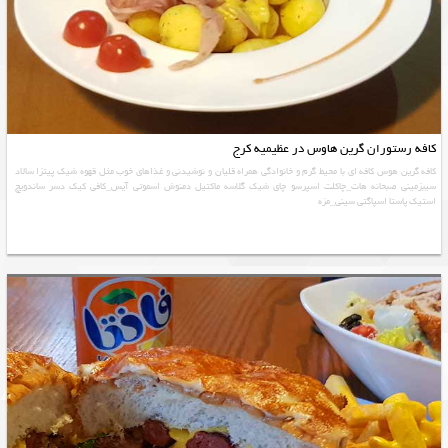
کافه رستوران گرین هاوس در عظیمیه کرج
کافه گرین هوس کافه ای با محیط گرم و خانوادگی همراه قلیان و نوشیدنی و غذاهای خوب مثل قهوه شیک پیتزا سالاد
سیبزمینی صبحانه هات_چاکلت اسپرسو چای شیک گلاسه ماکتیل دمنوش اسموتی آیس_کافی کیک دسر ساندویچ
استیک پاستا اسپاگتی سینی_مزه