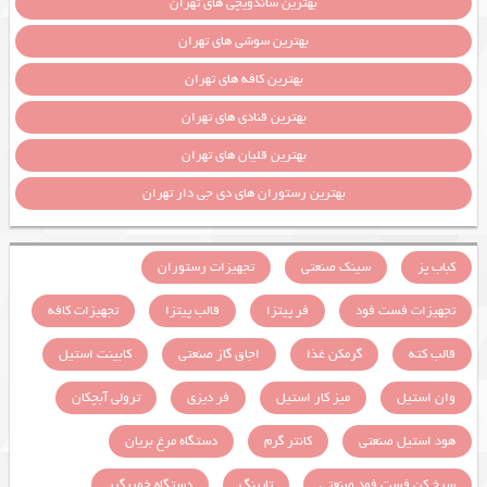
بهترین ساندویچی های تهران
بهترین سوشی های تهران
بهترین کافه های تهران
بهترین قنادی های تهران
بهترین قلیان های تهران
بهترین رستوران های دی جی دار تهران
کباب پز
سینک صنعتی
تجهیزات رستوران
تجهیزات فست فود
فر پیتزا
قالب پیتزا
تجهیزات کافه
قالب کته
گرمکن غذا
اجاق گاز صنعتی
کابینت استیل
وان استیل
میز کار استیل
فر دیزی
ترولی آبچکان
هود استیل صنعتی
کانتر گرم
دستگاه مرغ بریان
سرخ کن فست فود صنعتی
تاپینگ
دستگاه خمیرگیر