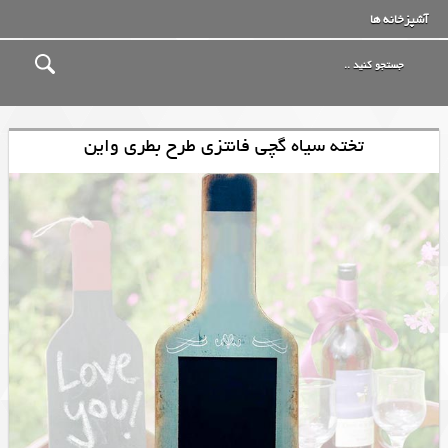
آشپزخانه ها
تخته سیاه گچی فانتزی طرح بطری واین