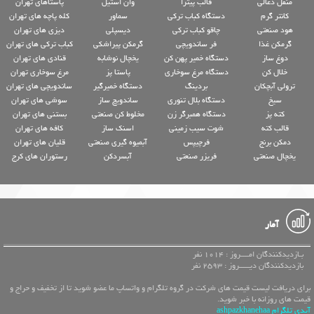
منقل ذغالی
قالب پیتزا
وان استیل
پاستاهای تهران
کانتر گرم
دستگاه کباب ترکی
سماور
کله پاچه های تهران
هود صنعتی
چاقو کباب ترکی
دیسپلی
دیزی های تهران
گرمکن غذا
فر ساندویچی
گرمکن پیراشکی
کباب ترکی های تهران
دوغ ساز
دستگاه خمیر پهن کن
یخچال نوشابه
قنادی های تهران
خلال کن
دستگاه مرغ سوخاری
پاستا پز
مرغ سوخاری تهران
ترولی آبچکان
بردینگ
دستگاه خمیرگیر
ساندویچی های تهران
سیخ
دستگاه بلال تنوری
ساندویچ ساز
سوشی های تهران
کته پز
دستگاه همبرگر زن
مخلوط کن صنعتی
بستنی های تهران
قالب کته
شوت سیب زمینی
اسنک ساز
کافه های تهران
دمکن برنج
فرچیپس
آبمیوه گیری صنعتی
قلیان های تهران
یخچال صنعتی
فریزر صنعتی
آبسردکن
رستوران های کرج
آمار
بـازدیدکنندگان امــــروز : 1014 نفر
بازدیدکنندگان دیـــــروز : 2593 نفر
برای دریافت لیست قیمت های شرکت در گروه تلگرام و واتساپ ما عضو شوید تا از تخفیف و حراج و
قیمت های روزانه با خبر شوید.
آیدی تلگرام ashpazkhanehaa