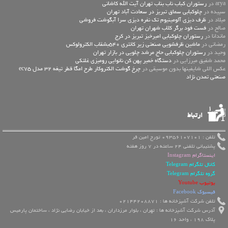
arya در
رستوران کباب ناب بناب تهران آیت الله کاشانی
سپیده در
چلوکبابی سماق تبریز در سعادت آباد تهران
میلاد در
ظرف دیزی آلومینیوم تک نفره دیزی سرا آبگوشت فروشی
صالح در
فست فود برگر کلاب شهران تهران
ماندانا در
رستوران چلوکبابی امیرخیز تبریز در کرج
رمضانی در
ماشین ظرفشویی صنعتی زیر کانتری 540بشقاب الکترولوکس
وحید در
رستوران چلوکبابی حاج مرشد چلویی در بازار تهران
محمد شفیق میرزایی در
دستگاه خمیر پهن کن نانوایی رومیزی غلتکی
عكس اللي شايفينها بدون موسيقى در
چرخ گوشت الکتروکار طرح امگا قطر تیغه 32 مدل ec75
صنعتی تمدن نژاد
ارتباط
تلفن : 09356107101 تورج امین فر
پشتیبانی تلفنی 24 ساعته در 7 روز هفته
اینستاگرام Instagram
کانال تلگرام Telegram
گروه تلگرام Telegram
یوتیوب Youtube
فیسبوک Facebook
تلفن شرکت آشپزخانه ها : 02144208871
آدرس شرکت آشپزخانه ها : تهران ، بلوار مرزداران ، بعد از خیابان رضایی نژاد ، ساختمان پارمیس
پلاک 198 ، واحد 16