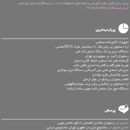
برای دیدن کلیپ های آموزشی و فیلم های محصولات ما را در اینستاگرام دنبال بفرمایید.
آیدی اینستاگرام TourajAminfar
پربازدیدترین
تجهیزات آشپزخانه صنعتی
اره استخوان بر برقی فک 21 سانتیمتر مارک BEST قصابی
دستگاه دیزی پز تک سنگ استیل تک شیر
رستوران البرز در سهروردی تهران
گرمخانه های غذا صنعتی خشک گازی استیل
هزینه های گام به گام راه اندازی کافی شاپ
سرخ کن صنعتی هنی پنی آمریکایی دستگاه مرغ سوخاری
سینی پلاستیکی طرح سوئدی
کافه رستوران رزمیلو در بلوار ارتش
اره استخوان بر ایتالیایی برقی برند سوئدلینگهاوس
دستگاه دوغ ساز صنعتی کلبه چوبی ساخت ترکیه
پرسش
سیمین در
رستوران شاندیز لاهیجان با دکور کشتی چوبی
شادی علیپور در
ساندویچ بارن در مطهری تهران ساندویچی ارمنی