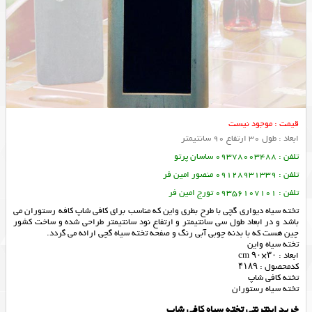
قیمت : موجود نیست
ابعاد : طول 30 ارتفاع 90 سانتیمتر
تلفن : 09378003488 ساسان پرتو
تلفن : 09128931339 منصور امین فر
تلفن : 09356107101 تورج امین فر
تخته سیاه دیواری گچی با طرح بطری واین که مناسب برای کافی شاپ کافه رستوران می
باشد و در ابعاد طول سی سانتیمتر و ارتفاع نود سانتیمتر طراحی شده و ساخت کشور
چین هست که با بدنه چوبی آبی رنگ و صفحه تخته سیاه گچی ارائه می گردد.
تخته سیاه واین
ابعاد : ۳۰×۹۰ cm
کدمحصول : ۴۱۸۹
تخته کافی شاپ
تخته سیاه رستوران
خرید اینترنتی تخته سیاه کافی شاپ