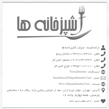
ارائه کننده : شرکت آشپزخانه ها
تلفن : 09378003488 ساسان پرتو
تلفن : 09128931339 منصور امین فر
تلفن : 09356107101 تورج امین فر
اینستاگرام : TourajAminfar
ایمیل : SasanParto@Ashpazkhaneha.Com
وبسایت : Www.Ashpazkhaneha.Com
آدرس : تهران ، بلوار مرزداران ، بعد از خیابان رضایی نژاد ، پلاک 198 ساختمان
پارمیس ، طبقه چهارم ، واحد 16
اعتبار : 564 مطلب تایید شده