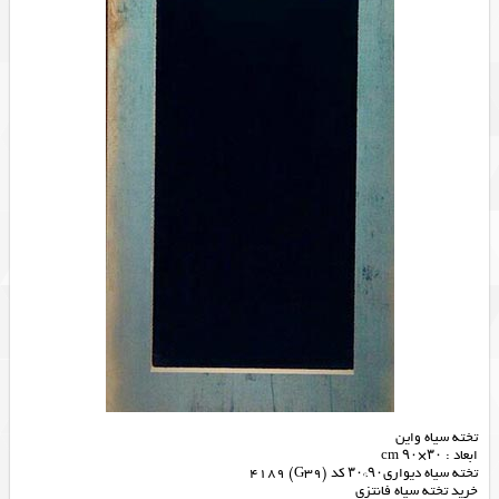
تخته سیاه واین
ابعاد : ۳۰×۹۰ cm
تخته سیاه دیواری۹۰*۳۰ کد (G39) 4189
خرید تخته سیاه فانتزی