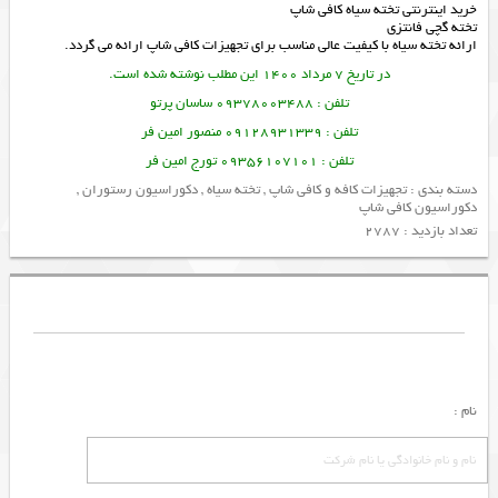
خرید اینترنتی تخته سیاه کافی شاپ
تخته گچی فانتزی
ارائه
تخته سیاه
با کیفیت عالی مناسب برای
تجهیزات کافی شاپ
ارائه می گردد.
در تاریخ 7 مرداد 1400 این مطلب نوشته شده است.
تلفن : 09378003488 ساسان پرتو
تلفن : 09128931339 منصور امین فر
تلفن : 09356107101 تورج امین فر
دسته بندی :
تجهیزات کافه و کافی شاپ
,
تخته سیاه
,
دکوراسیون رستوران
,
دکوراسیون کافی شاپ
تعداد بازدید : 2787
نام :