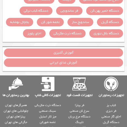
دستگاه خمیر پهن کن
فر ساندویچی
دستگاه کباب ترکی
دستگاه گریل
ساندویچ ساز
تخمه شور کن
یخچال نوشابه
دستگاه بلال تنوری
دستگاه ذرت مکزیکی
اجاق پلوپز
آموزش آشپزی
آموزش غذای ایرانی
تجهیزات رستوران
تجهیزات فست فود
تجهیزات کافی شاپ
بهترین رستوران ها
کباب پز
فر پیتزا
دستگاه ذرت مکزیکی
همبرگرهای تهران
فر دیزی
سرخ کن صنعتی
سینک صنعتی
چلوکبابی های تهران
اجاق گاز صنعتی
دستگاه مرغ بریان
میز کار استیل
پیتزاهای تهران
دستگاه گریل
تاپینگ
تخمه شورکن
جگرکی های تهران