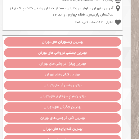
وبسایت : Www.Ashpazkhaneha.Com
آدرس : تهران ، بلوار مرزداران ، بعد از خیابان رضایی نژاد ، پلاک 198
ساختمان پارمیس ، طبقه چهارم ، واحد 16
اعتبار : 564 مطلب تایید شده
بهترین
رستوران
های تهران
بهترین
بستنی
فروشی های تهران
بهترین
پیتزا
فروشی های تهران
بهترین
کبابی
های تهران
بهترین همبرگر های تهران
بهترین مرغ سوخاری های تهران
بهترین جگرکی های تهران
بهترین آش فروشی های تهران
بهترین کله پاچه های تهران