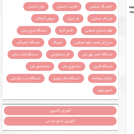
اجاق گاز صنعتی
کابینت استیل
وان استیل
ظه
اد
میز کار استیل
فر دیزی
ترولی آبچکان
هود استیل صنعتی
کانتر گرم
دستگاه مرغ بریان
سرخ کن فست فود صنعتی
تاپینگ
دستگاه خمیرگیر
دستگاه خمیر پهن کن
فر ساندویچی
دستگاه کباب ترکی
دستگاه گریل
ساندویچ ساز
تخمه شور کن
یخچال نوشابه
دستگاه بلال تنوری
دستگاه ذرت مکزیکی
اجاق پلوپز
آموزش آشپزی
آموزش غذای ایرانی