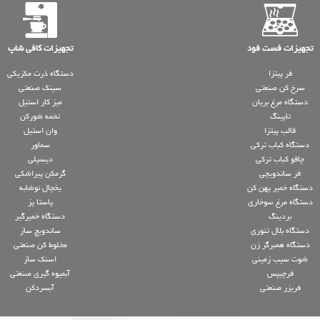
تجهیزات فست فود
تجهیزات کافی شاپ
فر پیتزا
دستگاه ذرت مکزیکی
سرخ کن صنعتی
سینک صنعتی
دستگاه مرغ بریان
میز کار استیل
تاپینگ
تخمه شورکن
قالب پیتزا
وان استیل
دستگاه کباب ترکی
سماور
چاقو کباب ترکی
دیسپلی
فر ساندویچی
گرمکن پیراشکی
دستگاه خمیر پهن کن
یخچال نوشابه
دستگاه مرغ سوخاری
پاستا پز
بردینگ
دستگاه خمیرگیر
دستگاه بلال تنوری
ساندویچ ساز
دستگاه همبرگر زن
مخلوط کن صنعتی
شوت سیب زمینی
اسنک ساز
فرچیپس
آبمیوه گیری صنعتی
فریزر صنعتی
آبسردکن