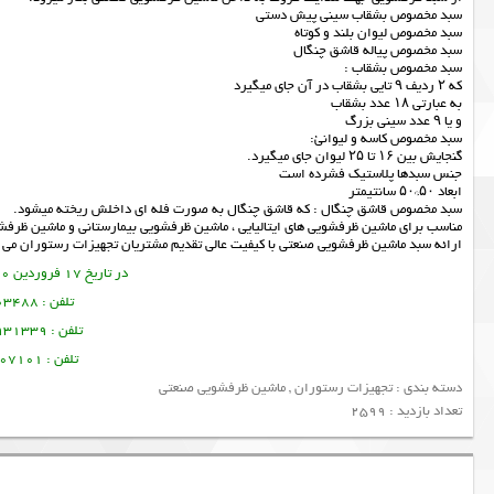
سبد مخصوص بشقاب سینی پیش دستی
سبد مخصوص لیوان بلند و کوتاه
سبد مخصوص پیاله قاشق چنگال
سبد مخصوص بشقاب :
که ۲ ردیف ۹ تایی بشقاب در آن جای میگیرد
به عبارتی ۱۸ عدد بشقاب
و یا ۹ عدد سینی بزرگ
سبد مخصوص کاسه و لیوانئ:
گنجایش بین ۱۶ تا ۲۵ لیوان جای میگیرد.
جنس سبدها پلاستیک فشرده است
ابعاد ۵۰*۵۰ سانتیمتر
سبد مخصوص قاشق چنگال : که قاشق چنگال به صورت فله ای داخلش ریخته میشود.
مناسب برای ماشین ظرفشویی های ایتالیایی ، ماشین ظرفشویی بیمارستانی و ماشین ظرفش
ارائه سبد
ماشین ظرفشویی صنعتی
با کیفیت عالی تقدیم مشتریان
تجهیزات رستوران
می گ
در تاریخ 17 فروردین 1400 این مطلب نوشته شده است.
تلفن : 09378003488 ساسان پرتو
تلفن : 09128931339 منصور امین فر
تلفن : 09356107101 تورج امین فر
دسته بندی :
تجهیزات رستوران
,
ماشین ظرفشویی صنعتی
تعداد بازدید : 2599