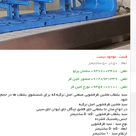
قیمت : موجود نیست
ابعاد : 50 در 50 سانتیمتر
تلفن : 09378003488 ساسان پرتو
تلفن : 09128931339 منصور امین فر
تلفن : 09356107101 تورج امین فر
سبد بشقاب ماشین ظرفشویی صنعتی اصل ترکیه که برای شستشوی بشقاب ها در حجم بالا
شود.
سبد ماشین ظرفشویی اصل ترکیه
در انواع مدل جا بشقابی جای قاشق چنگال جای لیوان جای سینی
سبد بشقاب ظرفشویی ۵۰×۵۰ سانتیمتر
جنس پلاستیک فشرده
نوع سبد : سبد ظرفشویی
ابعاد ۵۰×۵۰ سانتیمتر
ارتفاع سبد ۱۰ سانتیمتر