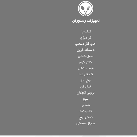
تجهیزات رستوران
کباب پز
فر دیزی
اجاق گاز صنعتی
دستگاه گریل
منقل ذغالی
کانتر گرم
هود صنعتی
گرمکن غذا
دوغ ساز
خلال کن
ترولی آبچکان
سیخ
کته پز
قالب کته
دمکن برنج
یخچال صنعتی