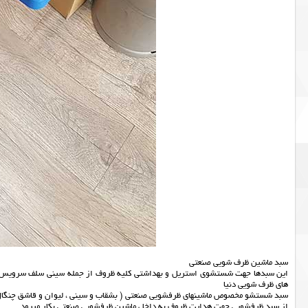
سبد ماشین ظرف شویی صنعتی
این سبدها جهت شستشوی استریل و بهداشتی کلیه ظروف از جمله سینی سلف سرویس,بشقا
های ظرف شویی دنیا
سبد شستشو مخصوص ماشینهای ظرفشویی صنعتی ( بشقاب و سینی ، لیوان و قاشق چنگال
از سبد ظرفشویی جهت هدایت ظروف به داخل ماشین ظرفشویی صنعتی بکار میرود.