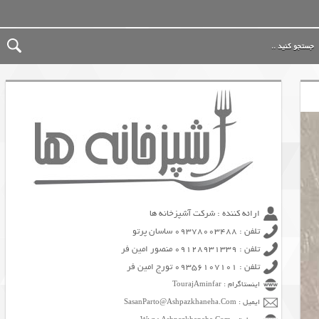
ارائه کننده : شرکت آشپزخانه ها
تلفن : 09378003488 ساسان پرتو
تلفن : 09128931339 منصور امین فر
تلفن : 09356107101 تورج امین فر
اینستاگرام : TourajAminfar
ایمیل : SasanParto@Ashpazkhaneha.Com