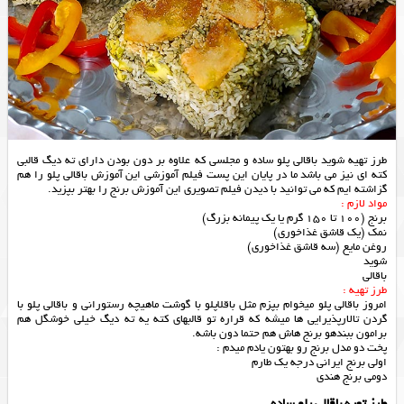
طرز تهیه شوید باقالی پلو ساده و مجلسی که علاوه بر دون بودن دارای ته دیگ قالبی
کته ای نیز می باشد ما در پایان این پست فیلم آموزشی این آموزش باقالی پلو را هم
گزاشته ایم که می توانید با دیدن فیلم تصویری این آموزش برنج را بهتر بپزید.
مواد لازم :
برنج (100 تا 150 گرم یا یک پیمانه بزرگ)
نمک (یک قاشق غذاخوری)
روغن مایع (سه قاشق غذاخوری)
شوید
باقالی
طرز تهیه :
امروز باقالی پلو میخوام بپزم مثل باقلاپلو با گوشت ماهیچه رستورانی و باقالی پلو با
گردن تالارپذیرایی ها میشه که قراره تو قالبهای کته یه ته دیگ خیلی خوشگل هم
برامون ببندهو برنج هاش هم حتما دون باشه.
پخت دو مدل برنج رو بهتون یادم میدم :
اولی برنج ایرانی درجه یک طارم
دومی برنج هندی
طرز تهیه باقالی پلو ساده