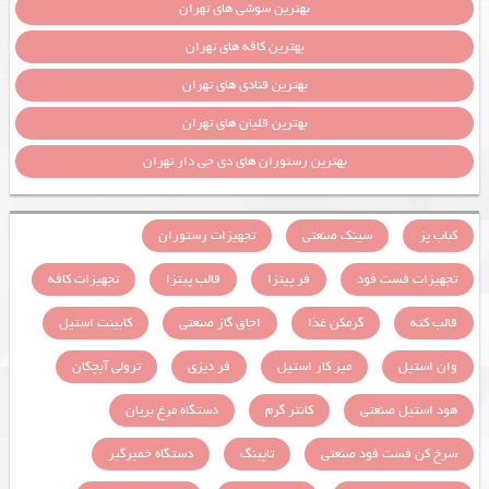
بهترین سوشی های تهران
بهترین کافه های تهران
بهترین قنادی های تهران
بهترین قلیان های تهران
بهترین رستوران های دی جی دار تهران
کباب پز
سینک صنعتی
تجهیزات رستوران
تجهیزات فست فود
فر پیتزا
قالب پیتزا
تجهیزات کافه
قالب کته
گرمکن غذا
اجاق گاز صنعتی
کابینت استیل
وان استیل
میز کار استیل
فر دیزی
ترولی آبچکان
هود استیل صنعتی
کانتر گرم
دستگاه مرغ بریان
سرخ کن فست فود صنعتی
تاپینگ
دستگاه خمیرگیر