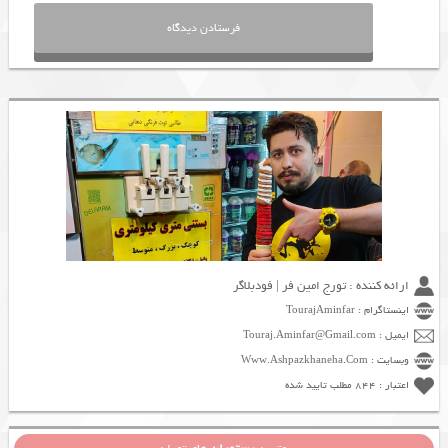
ارائه کننده : تورج امین فر | فودبلاگر
اینستاگرام : TourajAminfar
ایمیل : Touraj.Aminfar@Gmail.com
وبسایت : Www.Ashpazkhaneha.Com
اعتبار : 844 مطلب تایید شده