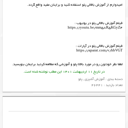
امیدوارم از آموزش باقالی پلو استفاده کنید و برایتان مفید واقع گردد.
فیلم آموزش باقالی پلو در یوتیوب :
https://youtu.be/mm58R5KGyZ4
فیلم آموزش باقالی پلو در آپارات :
https://aparat.com/v/hbVGT
لطفا نظر خودتون رو در مورد باقلا پلو و آموزشی که مطالعه کردید برایمان بنویسید.
در تاریخ 11 اردیبهشت 1401 این مطلب نوشته شده است.
دسته بندی :
آموزش آشپزی
,
پلو
تعداد بازدید : 46441