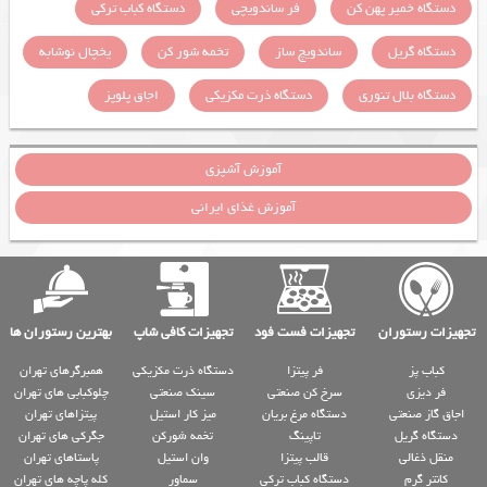
دستگاه خمیر پهن کن
فر ساندویچی
دستگاه کباب ترکی
دستگاه گریل
ساندویچ ساز
تخمه شور کن
یخچال نوشابه
دستگاه بلال تنوری
دستگاه ذرت مکزیکی
اجاق پلوپز
آموزش آشپزی
آموزش غذای ایرانی
تجهیزات رستوران
تجهیزات فست فود
تجهیزات کافی شاپ
بهترین رستوران ها
کباب پز
فر پیتزا
دستگاه ذرت مکزیکی
همبرگرهای تهران
فر دیزی
سرخ کن صنعتی
سینک صنعتی
چلوکبابی های تهران
اجاق گاز صنعتی
دستگاه مرغ بریان
میز کار استیل
پیتزاهای تهران
دستگاه گریل
تاپینگ
تخمه شورکن
جگرکی های تهران
منقل ذغالی
قالب پیتزا
وان استیل
پاستاهای تهران
کانتر گرم
دستگاه کباب ترکی
سماور
کله پاچه های تهران