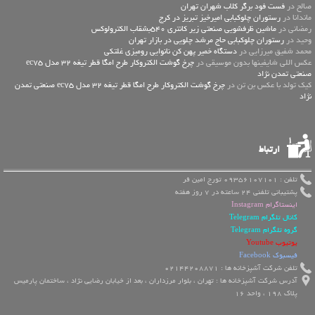
صالح در
فست فود برگر کلاب شهران تهران
ماندانا در
رستوران چلوکبابی امیرخیز تبریز در کرج
رمضانی در
ماشین ظرفشویی صنعتی زیر کانتری 540بشقاب الکترولوکس
وحید در
رستوران چلوکبابی حاج مرشد چلویی در بازار تهران
محمد شفیق میرزایی در
دستگاه خمیر پهن کن نانوایی رومیزی غلتکی
عكس اللي شايفينها بدون موسيقى در
چرخ گوشت الکتروکار طرح امگا قطر تیغه 32 مدل ec75
صنعتی تمدن نژاد
کیک تولد با عکس بن تن در
چرخ گوشت الکتروکار طرح امگا قطر تیغه 32 مدل ec75 صنعتی تمدن
نژاد
ارتباط
تلفن : 09356107101 تورج امین فر
پشتیبانی تلفنی 24 ساعته در 7 روز هفته
اینستاگرام Instagram
کانال تلگرام Telegram
گروه تلگرام Telegram
یوتیوب Youtube
فیسبوک Facebook
تلفن شرکت آشپزخانه ها : 02144208871
آدرس شرکت آشپزخانه ها : تهران ، بلوار مرزداران ، بعد از خیابان رضایی نژاد ، ساختمان پارمیس
پلاک 198 ، واحد 16