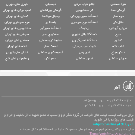
هود صنعتی
چاقو کباب ترکی
دیسپلی
دیزی های تهران
گرمکن غذا
فر ساندویچی
گرمکن پیراشکی
کباب ترکی های تهران
دوغ ساز
دستگاه خمیر پهن کن
یخچال نوشابه
قنادی های تهران
خلال کن
دستگاه مرغ سوخاری
پاستا پز
مرغ سوخاری تهران
ترولی آبچکان
بردینگ
دستگاه خمیرگیر
ساندویچی های تهران
سیخ
دستگاه بلال تنوری
ساندویچ ساز
سوشی های تهران
کته پز
دستگاه همبرگر زن
مخلوط کن صنعتی
بستنی های تهران
قالب کته
شوت سیب زمینی
اسنک ساز
کافه های تهران
دمکن برنج
فرچیپس
آبمیوه گیری صنعتی
قلیان های تهران
یخچال صنعتی
فریزر صنعتی
آبسردکن
رستوران های کرج
آمار
بـازدیدکنندگان امــــروز : 5005 نفر
بازدیدکنندگان دیـــــروز : 786 نفر
برای دریافت لیست قیمت های شرکت در گروه تلگرام و واتساپ ما عضو شوید تا از تخفیف و حراج و
قیمت های روزانه با خبر شوید.
آیدی تلگرام ashpazkhanehaa
برای دیدن کلیپ های آموزشی و فیلم های محصولات ما را در اینستاگرام دنبال بفرمایید.
آیدی اینستاگرام TourajAminfar