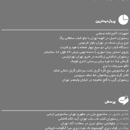
پربازدیدترین
تجهیزات آشپزخانه صنعتی
رستوران اصیل در الهیه تهران با چلو کباب سلطانی برگ
مرغ بریان صدف در تهران بلوار فردوس
دستگاه کباب ترکی دو سیخ چهار شعله با هود و کابینت
پاروی استیل پیتزا تنوری با دسته چوبی عرض 24 طول 82 سانتیمتر
رستوران ایتالیایی ژیکاسه در شرق تهران تهرانپارس
گرمکن غذا ده نفره برقی پرسنلی اداری کوچک
تاکو سبزیجات با مرغ
فر ساندویچی پنج کاره گریل تخت سرخکن گریل ذغالی شلف
کانتر گرم بدون پیشخوان خط سلف سرویس
رستوران گرپ با گمج ماهیچه در خیابان ولیعصر تهران
پرسش
شادی علیپور در
ساندویچ بارن در مطهری تهران ساندویچی ارمنی
arya در
رستوران کباب ناب بناب تهران آیت الله کاشانی
سپیده در
چلوکبابی سماق تبریز در سعادت آباد تهران
میلاد در
ظرف دیزی آلومینیوم تک نفره دیزی سرا آبگوشت فروشی