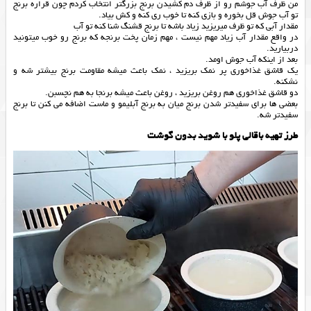
من ظرف آب جوشم رو از ظرف دم کشیدن برنج بزرگتر انتخاب کردم چون قراره برنج
تو آب جوش قل بخوره و بازی کنه تا خوب ری کنه و کش بیاد.
مقدار آبی که تو ظرف میریزید زیاد باشه تا برنج قشنگ شنا کنه تو آب
در واقع مقدار آب زیاد مهم نیست ، مهم زمان پخت برنجه که برنج رو خوب میتونید
دربیارید.
بعد از اینکه آب جوش اومد.
یک قاشق غذاخوری پر نمک بریزید ، نمک باعث میشه مقاومت برنج بیشتر شه و
نشکنه.
دو قاشق غذاخوری هم روغن بریزید ، روغن باعث میشه برنجا به هم نچسبن.
بعضی ها برای سفیدتر شدن برنج میان به برنج آبلیمو و ماست اضافه می کنن تا برنج
سفیدتر شه.
طرز تهیه باقالی پلو با شوید بدون گوشت