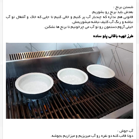
شستن برنج :
بعدش باید برنج رو بشوریم.
قانونی هم نداره که چندبار آب پر کنیم و خالی کنیم تا جایی که خاک و آشغال تو آب
نباشه و رنگ آب کثیف نباشه میشوریمش.
خیلی آروم دستمون رو تو آب می چرخونیم تا برنج ها نشکنن.
طرز تهیه باقالی پلو ساده
آب جوش :
دوتا قالب کته دو نفره رو آب میریزیم و میزاریم بجوشه.