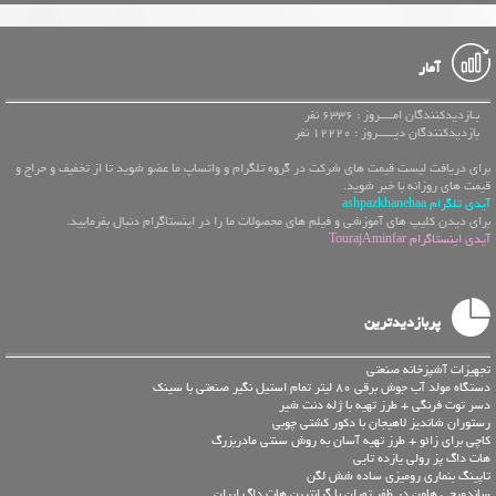
آمار
بـازدیدکنندگان امــــروز : 6336 نفر
بازدیدکنندگان دیـــــروز : 12220 نفر
برای دریافت لیست قیمت های شرکت در گروه تلگرام و واتساپ ما عضو شوید تا از تخفیف و حراج و
قیمت های روزانه با خبر شوید.
آیدی تلگرام ashpazkhanehaa
برای دیدن کلیپ های آموزشی و فیلم های محصولات ما را در اینستاگرام دنبال بفرمایید.
آیدی اینستاگرام TourajAminfar
پربازدیدترین
تجهیزات آشپزخانه صنعتی
دستگاه مولد آب جوش برقی 80 لیتر تمام استیل نگیر صنعتی با سینک
دسر توت فرنگی + طرز تهیه با ژله دنت شیر
رستوران شاندیز لاهیجان با دکور کشتی چوبی
کاچی برای زائو + طرز تهیه آسان به روش سنتی مادربزرگ
هات داگ پز رولی یازده تایی
تاپینگ بنماری رومیزی ساده شش لگن
ساندویچی هاون در ظفر تهران با گرانترین هات داگ ایران