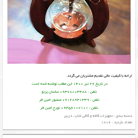
ارائه با کیفیت عالی تقدیم مشتریان می گردد.
در تاریخ 26 تیر 1400 این مطلب نوشته شده است.
تلفن : 09378003488 ساسان پرتو
تلفن : 09128931339 منصور امین فر
تلفن : 09356107101 تورج امین فر
دسته بندی :
تجهیزات کافه و کافی شاپ
,
دریپر
تعداد بازدید : 1806