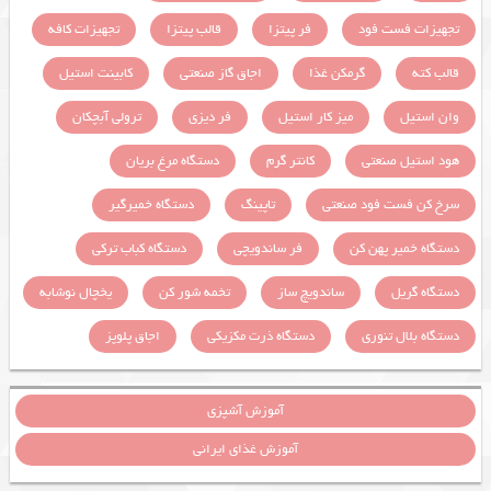
تجهیزات فست فود
فر پیتزا
قالب پیتزا
تجهیزات کافه
قالب کته
گرمکن غذا
اجاق گاز صنعتی
کابینت استیل
وان استیل
میز کار استیل
فر دیزی
ترولی آبچکان
هود استیل صنعتی
کانتر گرم
دستگاه مرغ بریان
سرخ کن فست فود صنعتی
تاپینگ
دستگاه خمیرگیر
دستگاه خمیر پهن کن
فر ساندویچی
دستگاه کباب ترکی
دستگاه گریل
ساندویچ ساز
تخمه شور کن
یخچال نوشابه
دستگاه بلال تنوری
دستگاه ذرت مکزیکی
اجاق پلوپز
آموزش آشپزی
آموزش غذای ایرانی