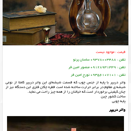
قیمت : موجود نیست
تلفن : 09378003488 ساسان پرتو
تلفن : 09128931339 منصور امین فر
تلفن : 09356107101 تورج امین فر
واتر دریپر با پایه از جنس چوب که قسمت شیشه‌ای این واتر دریپر کاملا از نوعی
شیشه ی مقاوم در برابر حرارت ساخته شده است قطره چکان فلزی این دستگاه نیز از
چنان کیفیتی برخوردار است که خیالتان را از همه چیز راحت می نماید.
ساخت کشور چین
پایه چوبی
واتر دریپر