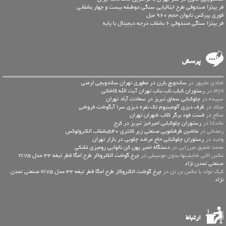
فر پیتزا صندوقی طرح ایتالیایی سنگی دوطبقه بیست و چهار بشقابی
قوری پیرکس تایوان حجم 960 میل
فر پیتزا سنگی صندوقی 6 بشقاب درجه دیجیتال با پایه
پرسش
شادی علیپور در
ساندویچ بارن در مطهری تهران ساندویچی ارمنی
arya در
رستوران کباب ناب بناب تهران آیت الله کاشانی
سپیده در
چلوکبابی سماق تبریز در سعادت آباد تهران
میلاد در
ظرف دیزی آلومینیوم تک نفره دیزی سرا آبگوشت فروشی
صالح در
فست فود برگر کلاب شهران تهران
ماندانا در
رستوران چلوکبابی امیرخیز تبریز در کرج
رمضانی در
ماشین ظرفشویی صنعتی زیر کانتری 540بشقاب الکترولوکس
وحید در
رستوران چلوکبابی حاج مرشد چلویی در بازار تهران
محمد شفیق میرزایی در
دستگاه خمیر پهن کن نانوایی رومیزی غلتکی
عكس اللي شايفينها بدون موسيقى در
چرخ گوشت الکتروکار طرح امگا قطر تیغه 32 مدل ec75
صنعتی تمدن نژاد
کیک تولد با عکس بن تن در
چرخ گوشت الکتروکار طرح امگا قطر تیغه 32 مدل ec75 صنعتی تمدن
نژاد
ارتباط