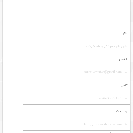
نام :
ایمیل :
تلفن :
وبسایت :