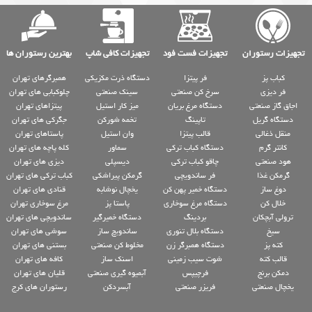
تجهیزات رستوران
تجهیزات فست فود
تجهیزات کافی شاپ
بهترین رستوران ها
کباب پز
فر پیتزا
دستگاه ذرت مکزیکی
همبرگرهای تهران
فر دیزی
سرخ کن صنعتی
سینک صنعتی
چلوکبابی های تهران
اجاق گاز صنعتی
دستگاه مرغ بریان
میز کار استیل
پیتزاهای تهران
دستگاه گریل
تاپینگ
تخمه شورکن
جگرکی های تهران
منقل ذغالی
قالب پیتزا
وان استیل
پاستاهای تهران
کانتر گرم
دستگاه کباب ترکی
سماور
کله پاچه های تهران
هود صنعتی
چاقو کباب ترکی
دیسپلی
دیزی های تهران
گرمکن غذا
فر ساندویچی
گرمکن پیراشکی
کباب ترکی های تهران
دوغ ساز
دستگاه خمیر پهن کن
یخچال نوشابه
قنادی های تهران
خلال کن
دستگاه مرغ سوخاری
پاستا پز
مرغ سوخاری تهران
ترولی آبچکان
بردینگ
دستگاه خمیرگیر
ساندویچی های تهران
سیخ
دستگاه بلال تنوری
ساندویچ ساز
سوشی های تهران
کته پز
دستگاه همبرگر زن
مخلوط کن صنعتی
بستنی های تهران
قالب کته
شوت سیب زمینی
اسنک ساز
کافه های تهران
دمکن برنج
فرچیپس
آبمیوه گیری صنعتی
قلیان های تهران
یخچال صنعتی
فریزر صنعتی
آبسردکن
رستوران های کرج