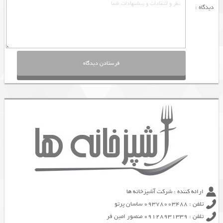
دیدگاه :
ارائه کننده : شرکت آشپزخانه ها
تلفن : 09378003488 ساسان پرتو
تلفن : 09128931339 منصور امین فر