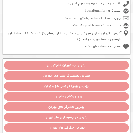
تلفن : 09356107101 تورج امین فر
اینستاگرام : TourajAminfar
ایمیل : SasanParto@Ashpazkhaneha.Com
وبسایت : Www.Ashpazkhaneha.Com
آدرس : تهران ، بلوار مرزداران ، بعد از خیابان رضایی نژاد ، پلاک 198 ساختمان
پارمیس ، طبقه چهارم ، واحد 16
اعتبار : 564 مطلب تایید شده
بهترین
رستوران
های تهران
بهترین
بستنی
فروشی های تهران
بهترین
پیتزا
فروشی های تهران
بهترین
کبابی
های تهران
بهترین همبرگر های تهران
بهترین مرغ سوخاری های تهران
بهترین جگرکی های تهران