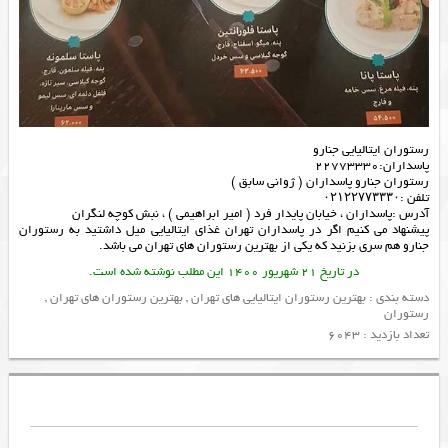
رستوران ايتاليايی جنارو
پاسداران:٢٢٧٧٣٣٣٠
رستوران جنارو پاسداران ( ژوانی سابق )
تلفن :۰۲۱۲۲۷۷۳۳۳۰
آدرس :پاسداران ، خیابان پایدار فرد ( امیر ابراهیمی ) ، نبش کوچه لنگران
پیشنهاد می کنیم اگر در پاسداران تهران غذای ایتالیایی میل داشتید به رستوران
جنارو هم سری بزنید که یکی از
بهترین رستوران های تهران
می باشد.
در تاریخ 21 شهریور 1400 این مطلب نوشته شده است.
دسته بندی :
بهترین رستوران ایتالیایی های تهران
,
بهترین رستوران های تهران
,
رستوران
تعداد بازدید : 6043