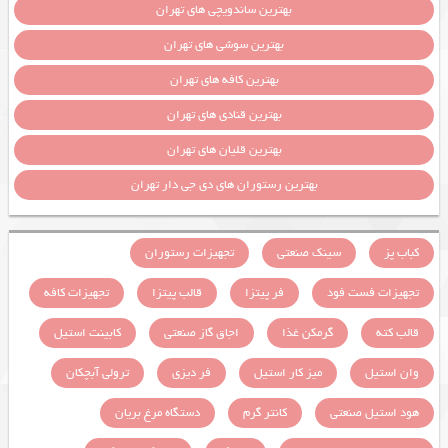
بهترین ساندویچی های تهران
بهترین سوشی های تهران
بهترین کافه های تهران
بهترین قنادی های تهران
بهترین قلیان های تهران
بهترین رستوران های دی جی دار تهران
کباب پز
سینک صنعتی
تجهیزات رستوران
تجهیزات فست فود
فر پیتزا
قالب پیتزا
تجهیزات کافه
قالب کته
گرمکن غذا
اجاق گاز صنعتی
کابینت استیل
وان استیل
میز کار استیل
فر دیزی
ترولی آبچکان
هود استیل صنعتی
کانتر گرم
دستگاه مرغ بریان