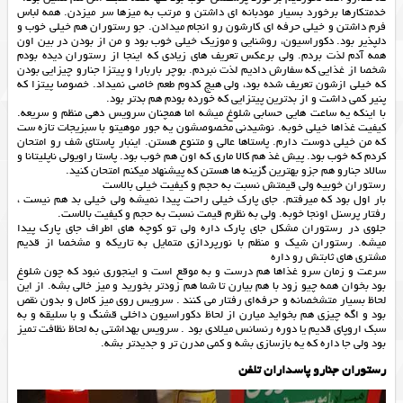
خدمتکارها برخورد بسیار مودبانه ای داشتن و مرتب به میزها سر میزدن. همه لباس
فرم داشتن و خیلی حرفه ای کارشون رو انجام میدادن. جو رستوران هم خیلی خوب و
دلپذیر بود. دکوراسیون، روشنایی و موزیک خیلی خوب بود و من از بودن در بین اون
همه آدم لذت بردم. ولی برعکس تعریف های زیادی که اینجا از رستوران دیده بودم
شخصا از غذایی که سفارش دادیم لذت نبردم. بوچر باربارا و پیتزا جنارو چیزایی بودن
که خیلی ازشون تعریف شده بود، ولی هیچ کدوم طعم خاصی نمیداد. خصوصا پیتزا که
پنیر کمی داشت و از بدترین پیتزایی که خورده بودم هم بدتر بود.
با اینکه یه ساعت هایی حسابی شلوغ میشه اما همچنان سرویس دهی منظم و سریعه.
کیفیت غذاها خیلی خوبه. نوشیدنی مخصوصشون یه جور موهیتو با سبزیجات تازه ست
که من خیلی دوست دارم. پاستاها عالی و متنوع هستن. اینبار پاستای شف رو امتحان
کردم که خوب بود. پیش غذ هم کالا ماری که اون هم خوب بود. پاستا راویولی ناپلیتانا و
سالاد جنارو هم جزو بهترین گزینه ها هستن که پیشنهاد میکنم امتحان کنید.
رستوران خوبیه ولی قیمتش نسبت به حجم و کیفیت خیلی بالاست
بار اول بود که میرفتم. جای پارک خیلی راحت پیدا نمیشه ولی خیلی بد هم نیست ،
رفتار پرسنل اونجا خوبه. ولی به نظرم قیمت نسبت به حجم و کیفیت بالاست.
جلوی در رستوران مشکل جای پارک داره ولی تو کوچه های اطراف جای پارک پیدا
میشه. رستوران شیک و منظم با نورپردازی متمایل به تاریکه و مشخصا از قدیم
مشتری های ثابتش رو داره
سرعت و زمان سرو غذاها هم درست و به موقع است و اینجوری نبود که چون شلوغ
بود بخوان همه چیو زود با هم بیارن تا شما هم زودتر بخورید و میز خالی بشه. از این
لحاظ بسیار متشخصانه و حرفه‌ای رفتار می کنند . سرویس روی میز کامل و بدون نقص
بود و اگه چیزی هم بخواید میارن از لحاظ دکوراسیون داخلی قشنگ و با سلیقه و به
سبک اروپای قدیم یا دوره رنسانس میلادی بود . سرویس بهداشتی به لحاظ نظافت تمیز
بود ولی جا داره که یه بازسازی بشه و کمی مدرن تر و جدیدتر بشه.
رستوران جنارو پاسداران تلفن