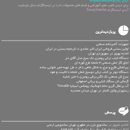
آیدی تلگرام ashpazkhanehaa
برای دیدن کلیپ های آموزشی و فیلم های محصولات ما را در اینستاگرام دنبال بفرمایید.
آیدی اینستاگرام TourajAminfar
پربازدیدترین
تجهیزات آشپزخانه صنعتی
اولین بستنی فروشی ایران اکبر مشدی + تاریخچه بستنی در ایران
اغذیه بهروز در سهروردی تهران
دستگاه کباب ترکی رومیزی تک سیخ مدل آقای دنر
اجاق گاز خطی صنعتی 3 شعله طرح کوره ای
پیراشکی قارچ و مرغ به شکل ماهی با فر + طرز تهیه خمیر نانوایی ساده
دستگاه دونر پز کباب ترکی دوسیخ شش شعله با کابینت و هود
سرخ کن صنعتی تک لگنی برقی رومیزی با شیر تخلیه
گرمکن نان سنگک کبابی و بریانی اصفهانی
آب پرتقال گیری تمام اتوماتیک زومکس اسپانیا Versatile
رستوران وکیل التجار در تهران میدان محمدیه
پرسش
شادی علیپور در
ساندویچ بارن در مطهری تهران ساندویچی ارمنی
arya در
رستوران کباب ناب بناب تهران آیت الله کاشانی