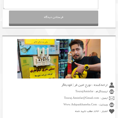
ارائه کننده : تورج امین فر | فودبلاگر
اینستاگرام : TourajAminfar
ایمیل : Touraj.Aminfar@Gmail.com
وبسایت : Www.Ashpazkhaneha.Com
اعتبار : 843 مطلب تایید شده