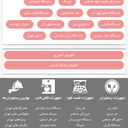
سرخ کن فست فود صنعتی
تاپینگ
دستگاه خمیرگیر
دستگاه خمیر پهن کن
فر ساندویچی
دستگاه کباب ترکی
دستگاه گریل
ساندویچ ساز
تخمه شور کن
یخچال نوشابه
دستگاه بلال تنوری
دستگاه ذرت مکزیکی
اجاق پلوپز
آموزش آشپزی
آموزش غذای ایرانی
تجهیزات رستوران
تجهیزات فست فود
تجهیزات کافی شاپ
بهترین رستوران ها
کباب پز
فر پیتزا
دستگاه ذرت مکزیکی
همبرگرهای تهران
فر دیزی
سرخ کن صنعتی
سینک صنعتی
چلوکبابی های تهران
اجاق گاز صنعتی
دستگاه مرغ بریان
میز کار استیل
پیتزاهای تهران
دستگاه گریل
تاپینگ
تخمه شورکن
جگرکی های تهران