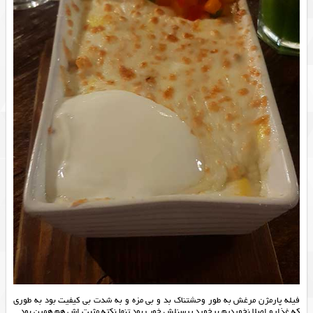
فیله پارمژن مرغش به طور وحشتناک بد و بی مزه و به شدت بی کیفیت بود به طوری
که غذارو اصلا نخوردیم برخورد پرسنلش خوب بود تنها نکته مثبت اش هم همین بود.