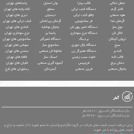
منقل ذغالی
قالب پیتزا
وان استیل
پاستاهای تهران
کانتر گرم
دستگاه کباب ترکی
سماور
کله پاچه های تهران
هود صنعتی
چاقو کباب ترکی
دیسپلی
دیزی های تهران
گرمکن غذا
فر ساندویچی
گرمکن پیراشکی
کباب ترکی های تهران
دوغ ساز
دستگاه خمیر پهن کن
یخچال نوشابه
قنادی های تهران
خلال کن
دستگاه مرغ سوخاری
پاستا پز
مرغ سوخاری تهران
ترولی آبچکان
بردینگ
دستگاه خمیرگیر
ساندویچی های تهران
سیخ
دستگاه بلال تنوری
ساندویچ ساز
سوشی های تهران
کته پز
دستگاه همبرگر زن
مخلوط کن صنعتی
بستنی های تهران
قالب کته
شوت سیب زمینی
اسنک ساز
کافه های تهران
دمکن برنج
فرچیپس
آبمیوه گیری صنعتی
قلیان های تهران
یخچال صنعتی
فریزر صنعتی
آبسردکن
رستوران های کرج
آمار
بـازدیدکنندگان امــــروز : 8800 نفر
بازدیدکنندگان دیـــــروز : 3463 نفر
برای دریافت لیست قیمت های شرکت در گروه تلگرام و واتساپ ما عضو شوید تا از تخفیف و حراج و
قیمت های روزانه با خبر شوید.