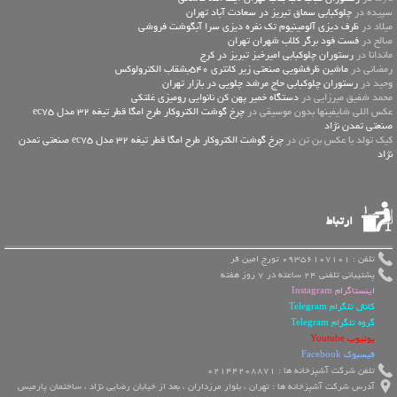
سپیده در
چلوکبابی سماق تبریز در سعادت آباد تهران
میلاد در
ظرف دیزی آلومینیوم تک نفره دیزی سرا آبگوشت فروشی
صالح در
فست فود برگر کلاب شهران تهران
ماندانا در
رستوران چلوکبابی امیرخیز تبریز در کرج
رمضانی در
ماشین ظرفشویی صنعتی زیر کانتری 540بشقاب الکترولوکس
وحید در
رستوران چلوکبابی حاج مرشد چلویی در بازار تهران
محمد شفیق میرزایی در
دستگاه خمیر پهن کن نانوایی رومیزی غلتکی
عكس اللي شايفينها بدون موسيقى در
چرخ گوشت الکتروکار طرح امگا قطر تیغه 32 مدل ec75
صنعتی تمدن نژاد
کیک تولد با عکس بن تن در
چرخ گوشت الکتروکار طرح امگا قطر تیغه 32 مدل ec75 صنعتی تمدن
نژاد
ارتباط
تلفن : 09356107101 تورج امین فر
پشتیبانی تلفنی 24 ساعته در 7 روز هفته
اینستاگرام Instagram
کانال تلگرام Telegram
گروه تلگرام Telegram
یوتیوب Youtube
فیسبوک Facebook
تلفن شرکت آشپزخانه ها : 02144208871
آدرس شرکت آشپزخانه ها : تهران ، بلوار مرزداران ، بعد از خیابان رضایی نژاد ، ساختمان پارمیس