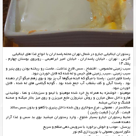
رستوران ايتاليايی جنارو در شمال تهران محله پاسداران با انواع غذا های ایتالیایی
آدرس : تهران ، خیابان پاسداران ، خیابان امیر ابراهیمی ، روبروی بوستان چهارم ،
پلاک ۱۳
سیب زمینی مخصوص : افتضاح ، سس قارچ نداشت ، ماست رو ریخته بودن روی پنیر و
سیب زمینی ، سیب_زمینی های خیس و له شده که قابل خوردن نبود.
پاستا فلورانتین : پاستا با میگو که البته میگوها آب پز بود و بوی زهم میگو آزار دهنده
بود ، پاستا آبکی و کف بشقاب آب جمع شده بود ، گوجه گیلاسی های له شده ، قابل
خوردن نبود.
موهیتو : خوشمزه به همراه یخ خرد شده موهیتو با لیمو و سبزیجات و نعنا ، نوشیدنی
هارو داخل سطل میارن و روش نیتروژن مایع میریزن و روی میز بخار میکنه و صحنه
قشنگ و جذابی میشه.
سالادسزار : معمولی ، مرغ سوخاری رول شده داخل پنیری با کاهو و بدون سس سالاد
قیمت : گران ( کیفیت پایین )
محیط رستوران جنارو بسیار شلوغ ، وارد رستوران میشید بوی بد سس و غذا آزار
دهنده هست.
پرسنل : مودب و خوش برخورد با سرویس دهی منظم و سریع
دکوراسیون معمولی با نورپردازی کم نور