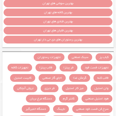
بهترین سوشی های تهران
بهترین کافه های تهران
بهترین قنادی های تهران
بهترین قلیان های تهران
بهترین رستوران های دی جی دار تهران
کباب پز
سینک صنعتی
تجهیزات رستوران
تجهیزات فست فود
فر پیتزا
قالب پیتزا
تجهیزات کافه
قالب کته
گرمکن غذا
اجاق گاز صنعتی
کابینت استیل
وان استیل
میز کار استیل
فر دیزی
ترولی آبچکان
هود استیل صنعتی
کانتر گرم
دستگاه مرغ بریان
سرخ کن فست فود صنعتی
تاپینگ
دستگاه خمیرگیر