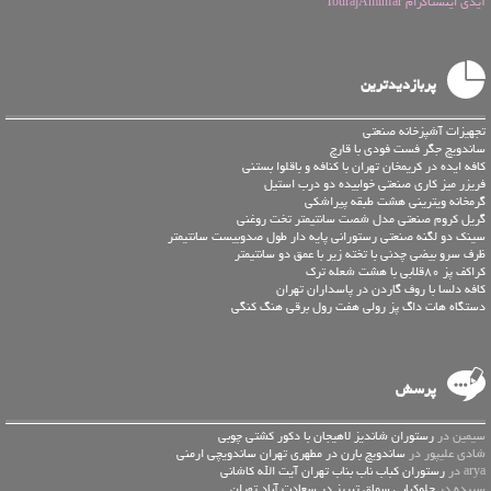
آیدی اینستاگرام TourajAminfar
پربازدیدترین
تجهیزات آشپزخانه صنعتی
ساندویچ جگر فست فودی با قارچ
کافه ایده در کریمخان تهران با کنافه و باقلوا بستنی
فریزر میز کاری صنعتی خوابیده دو درب استیل
گرمخانه ویترینی هشت طبقه پیراشکی
گریل کروم صنعتی مدل شصت سانتیمتر تخت روغنی
سینک دو لگنه صنعتی رستورانی پایه دار طول صدوبیست سانتیمتر
ظرف سرو بیضی چدنی با تخته زیر با عمق دو سانتیمتر
کراکف پز 80قلابی با هشت شعله ترک
کافه دلسا با روف گاردن در پاسداران تهران
دستگاه هات داگ پز رولی هفت رول برقی هنگ کنگی
پرسش
سیمین در
رستوران شاندیز لاهیجان با دکور کشتی چوبی
شادی علیپور در
ساندویچ بارن در مطهری تهران ساندویچی ارمنی
arya در
رستوران کباب ناب بناب تهران آیت الله کاشانی
سپیده در
چلوکبابی سماق تبریز در سعادت آباد تهران