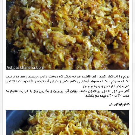
برنج را آب کش کنید ، کف قابلمه هر ته دیگی که دوست دارین بچینید ، بعد به ترتیب
یک لایه برنج ، یک لایه مواد گوشتی و کلم ، کمی زعفران آب کرده و اگه دوست داشتین
کمی پودر دارچین و زیره بریزین.
آخر سر دور تا دور برنجتون نصف لیوان آب بریزین و بذارین پلو با حرارت ملایم به
مدت ۳۰ تا ۴۰ دقیقه دم بکشه.
كلم پلو تهراني