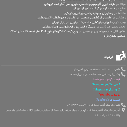
میلاد در
ظرف دیزی آلومینیوم تک نفره دیزی سرا آبگوشت فروشی
صالح در
فست فود برگر کلاب شهران تهران
ماندانا در
رستوران چلوکبابی امیرخیز تبریز در کرج
رمضانی در
ماشین ظرفشویی صنعتی زیر کانتری 540بشقاب الکترولوکس
وحید در
رستوران چلوکبابی حاج مرشد چلویی در بازار تهران
محمد شفیق میرزایی در
دستگاه خمیر پهن کن نانوایی رومیزی غلتکی
عكس اللي شايفينها بدون موسيقى در
چرخ گوشت الکتروکار طرح امگا قطر تیغه 32 مدل ec75
صنعتی تمدن نژاد
ارتباط
تلفن : 09356107101 تورج امین فر
پشتیبانی تلفنی 24 ساعته در 7 روز هفته
اینستاگرام Instagram
کانال تلگرام Telegram
گروه تلگرام Telegram
یوتیوب Youtube
فیسبوک Facebook
تلفن شرکت آشپزخانه ها : 02144208871
آدرس شرکت آشپزخانه ها : تهران ، بلوار مرزداران ، بعد از خیابان رضایی نژاد ، ساختمان پارمیس
پلاک 198 ، واحد 16