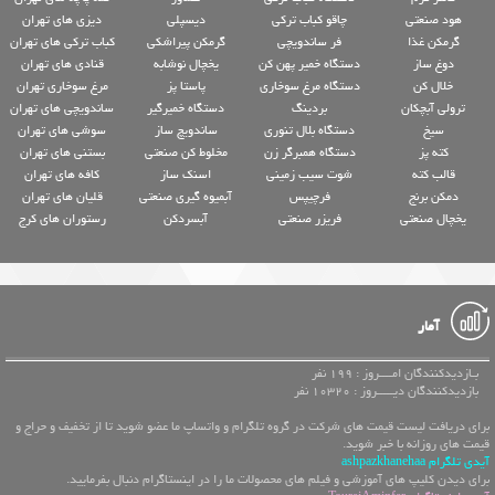
هود صنعتی
چاقو کباب ترکی
دیسپلی
دیزی های تهران
گرمکن غذا
فر ساندویچی
گرمکن پیراشکی
کباب ترکی های تهران
دوغ ساز
دستگاه خمیر پهن کن
یخچال نوشابه
قنادی های تهران
خلال کن
دستگاه مرغ سوخاری
پاستا پز
مرغ سوخاری تهران
ترولی آبچکان
بردینگ
دستگاه خمیرگیر
ساندویچی های تهران
سیخ
دستگاه بلال تنوری
ساندویچ ساز
سوشی های تهران
کته پز
دستگاه همبرگر زن
مخلوط کن صنعتی
بستنی های تهران
قالب کته
شوت سیب زمینی
اسنک ساز
کافه های تهران
دمکن برنج
فرچیپس
آبمیوه گیری صنعتی
قلیان های تهران
یخچال صنعتی
فریزر صنعتی
آبسردکن
رستوران های کرج
آمار
بـازدیدکنندگان امــــروز : 199 نفر
بازدیدکنندگان دیـــــروز : 10320 نفر
برای دریافت لیست قیمت های شرکت در گروه تلگرام و واتساپ ما عضو شوید تا از تخفیف و حراج و
قیمت های روزانه با خبر شوید.
آیدی تلگرام ashpazkhanehaa
برای دیدن کلیپ های آموزشی و فیلم های محصولات ما را در اینستاگرام دنبال بفرمایید.