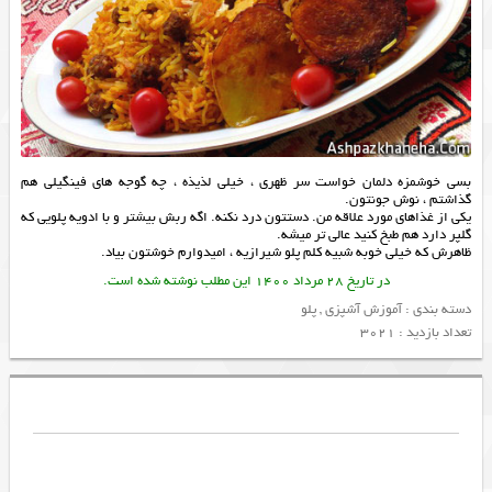
بسی خوشمزه دلمان خواست سر ظهری ، خیلی لذیذه ، چه گوجه های فینگیلی هم
گذاشتم ، نوش جونتون.
يكى از غذاهاى مورد علاقه من. دستتون درد نكنه. اگه ربش بيشتر و با ادويه پلويى كه
گلپر دارد هم طبخ کنید عالی تر میشه.
ظاهرش که خیلی خوبه شبیه کلم پلو شیرازیه ، امیدوارم خوشتون بیاد.
در تاریخ 28 مرداد 1400 این مطلب نوشته شده است.
دسته بندی :
آموزش آشپزی
,
پلو
تعداد بازدید : 3021