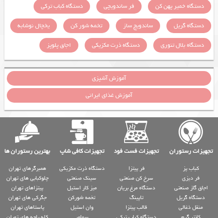
دستگاه خمیر پهن کن
فر ساندویچی
دستگاه کباب ترکی
دستگاه گریل
ساندویچ ساز
تخمه شور کن
یخچال نوشابه
دستگاه بلال تنوری
دستگاه ذرت مکزیکی
اجاق پلوپز
آموزش آشپزی
آموزش غذای ایرانی
تجهیزات رستوران
تجهیزات فست فود
تجهیزات کافی شاپ
بهترین رستوران ها
کباب پز
فر پیتزا
دستگاه ذرت مکزیکی
همبرگرهای تهران
فر دیزی
سرخ کن صنعتی
سینک صنعتی
چلوکبابی های تهران
اجاق گاز صنعتی
دستگاه مرغ بریان
میز کار استیل
پیتزاهای تهران
دستگاه گریل
تاپینگ
تخمه شورکن
جگرکی های تهران
منقل ذغالی
قالب پیتزا
وان استیل
پاستاهای تهران
کانتر گرم
دستگاه کباب ترکی
سماور
کله پاچه های تهران