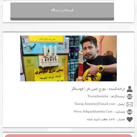
ارائه کننده : تورج امین فر | فودبلاگر
اینستاگرام : TourajAminfar
ایمیل : Touraj.Aminfar@Gmail.com
وبسایت : Www.Ashpazkhaneha.Com
اعتبار : 844 مطلب تایید شده