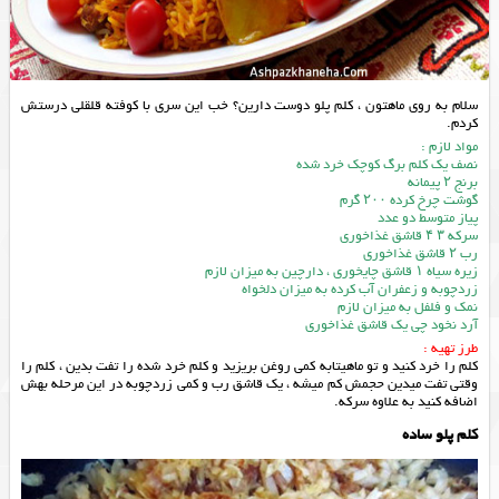
سلام به روی ماهتون ، کلم پلو دوست دارین؟ خب این سری با کوفته قلقلی درستش
کردم.
مواد لازم :
نصف یک کلم برگ کوچک خرد شده
برنج ۲ پیمانه
گوشت چرخ کرده ۲۰۰ گرم
پیاز متوسط دو عدد
سرکه ۳ ۴ قاشق غذاخوری
رب ۲ قاشق غذاخوری
زیره سیاه ۱ قاشق چایخوری ، دارچین به میزان لازم
زردچوبه و زعفران آب کرده به میزان دلخواه
نمک و فلفل به میزان لازم
آرد نخود چی یک قاشق غذاخوری
طرز تهیه :
کلم را خرد کنید و تو ماهیتابه کمی روغن بریزید و کلم خرد شده را تفت بدین ، کلم را
وقتی تفت میدین حجمش کم میشه ، یک قاشق رب و کمی زردچوبه در این مرحله بهش
اضافه کنید به علاوه سرکه.
کلم پلو ساده