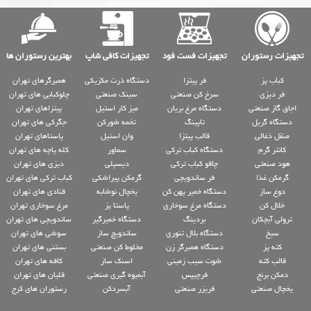
تجهیزات رستوران
تجهیزات فست فود
تجهیزات کافی شاپ
بهترین رستوران ها
کباب پز
فر پیتزا
دستگاه ذرت مکزیکی
همبرگرهای تهران
فر دیزی
سرخ کن صنعتی
سینک صنعتی
چلوکبابی های تهران
اجاق گاز صنعتی
دستگاه مرغ بریان
میز کار استیل
پیتزاهای تهران
دستگاه گریل
تاپینگ
تخمه شورکن
جگرکی های تهران
منقل ذغالی
قالب پیتزا
وان استیل
پاستاهای تهران
کانتر گرم
دستگاه کباب ترکی
سماور
کله پاچه های تهران
هود صنعتی
چاقو کباب ترکی
دیسپلی
دیزی های تهران
گرمکن غذا
فر ساندویچی
گرمکن پیراشکی
کباب ترکی های تهران
دوغ ساز
دستگاه خمیر پهن کن
یخچال نوشابه
قنادی های تهران
خلال کن
دستگاه مرغ سوخاری
پاستا پز
مرغ سوخاری تهران
ترولی آبچکان
بردینگ
دستگاه خمیرگیر
ساندویچی های تهران
سیخ
دستگاه بلال تنوری
ساندویچ ساز
سوشی های تهران
کته پز
دستگاه همبرگر زن
مخلوط کن صنعتی
بستنی های تهران
قالب کته
شوت سیب زمینی
اسنک ساز
کافه های تهران
دمکن برنج
فرچیپس
آبمیوه گیری صنعتی
قلیان های تهران
یخچال صنعتی
فریزر صنعتی
آبسردکن
رستوران های کرج