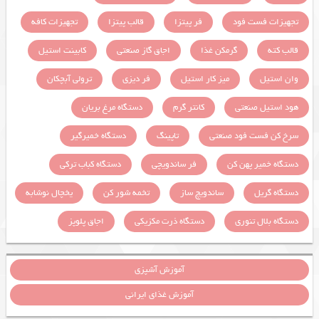
تجهیزات فست فود
فر پیتزا
قالب پیتزا
تجهیزات کافه
قالب کته
گرمکن غذا
اجاق گاز صنعتی
کابینت استیل
وان استیل
میز کار استیل
فر دیزی
ترولی آبچکان
هود استیل صنعتی
کانتر گرم
دستگاه مرغ بریان
سرخ کن فست فود صنعتی
تاپینگ
دستگاه خمیرگیر
دستگاه خمیر پهن کن
فر ساندویچی
دستگاه کباب ترکی
دستگاه گریل
ساندویچ ساز
تخمه شور کن
یخچال نوشابه
دستگاه بلال تنوری
دستگاه ذرت مکزیکی
اجاق پلوپز
آموزش آشپزی
آموزش غذای ایرانی