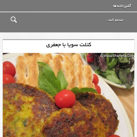
آشپزخانه ها
کتلت سویا با جعفری