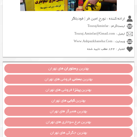
ارائه کننده : تورج امین فر | فودبلاگر
اینستاگرام : TourajAminfar
ایمیل : Touraj.Aminfar@Gmail.com
وبسایت : Www.Ashpazkhaneha.Com
اعتبار : 844 مطلب تایید شده
بهترین
رستوران
های تهران
بهترین
بستنی
فروشی های تهران
بهترین
پیتزا
فروشی های تهران
بهترین
کبابی
های تهران
بهترین همبرگر های تهران
بهترین مرغ سوخاری های تهران
بهترین جگرکی های تهران