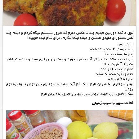
توی حافظه دوربین قبلیم چند تا عکس دارم که امروز نشستم نیگاه کردم و دیدم چند
تاش دستورای مفیدی هستن و حیفه اینجا نذارم ، برای شام ایده خوبیه !
مواد لازم :
سیب زمینی ۳ عدد پخته شده
پیاز متوسط یک عدد
سویا یک پیمانه بذارین تو آب خیس بخوره و بعد بریزین توی سبد و با دست فشار
بدین تا آبش در بیاد
تخم مرغ یک یا دو عدد
جعفری خرد شده یک مشت
پیازچه ۷ ۸ ساقه
پودر سوخاری به میزان لازم ، یک کم آرد سفید یا سوخاری بزن توش تا وا نره توی
روغن
نمک ، فلفل ، زردچوبه ، پودر سیر ، پودر زنجبیل به میزان لازم
کتلت سویا با سیب زمینی