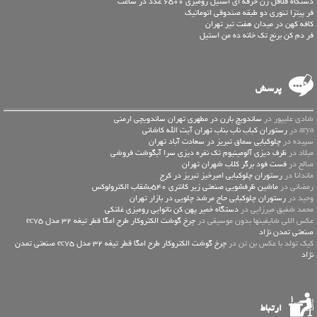
دستگاه فلافل زن حرفه ای استیل رومیزی 6500 عدد در ساعت
فر پیتزا تنوری دو طبقه صندوقی اتوماتیک
کافه کهن در میدان هفت تیر تهران
فر دم کن برنج تک خانه ده من استیل
پرسش
شادی علیپور در
ساندویچ بارن در مطهری تهران ساندویچی ارمنی
arya در
رستوران کباب ناب بناب تهران آیت الله کاشانی
سپیده در
چلوکبابی سماق تبریز در سعادت آباد تهران
میلاد در
ظرف دیزی آلومینیوم تک نفره دیزی سرا آبگوشت فروشی
صالح در
فست فود برگر کلاب شهران تهران
ماندانا در
رستوران چلوکبابی امیرخیز تبریز در کرج
رمضانی در
ماشین ظرفشویی صنعتی زیر کانتری 540بشقاب الکترولوکس
وحید در
رستوران چلوکبابی حاج مرشد چلویی در بازار تهران
محمد شفیق میرزایی در
دستگاه خمیر پهن کن نانوایی رومیزی غلتکی
عكس اللي شايفينها بدون موسيقى در
چرخ گوشت الکتروکار طرح امگا قطر تیغه 32 مدل ec75
صنعتی تمدن نژاد
کیک تولد با عکس بن تن در
چرخ گوشت الکتروکار طرح امگا قطر تیغه 32 مدل ec75 صنعتی تمدن
نژاد
ارتباط