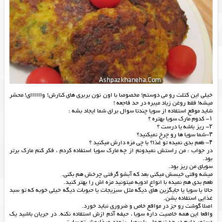
خیلی این کتلت رو می دوستم! مخصوصا با اون نون بربری های کنارش! واااااای! محشر
میشه! فقط روغن زیاد میبره در حد فاجعه !
شاید موقع استفاده از سویا چندتا سوال برای شما ایجاد بشه :
۱- كدوم مارك سويا بهتره ؟
۲- ريز باشه يا درست ؟
۳-شما سويا ها رو چرخ نميكنيد؟
۴- طعم بدي نميده تو غذا؟ با چي مزه دارش ميكنيد ؟
در جواب : من راستش نمیدونم از چه مارک سویا استفاده کردم ، فکر کنم مارک برتر
بود.
سویای من ریز بود.
میشه وقتی خیسش میکنی بعد که آبشو گرفتی چرخش هم بکنی.
طعم بدی هم نمیده با انواع ادویه میتونید مزه اش را بهتر کنید.
حالا یا سویا یا جایگزین های دیگه مثل سبزیجات یا حبوبات دیگه خیلی خوبه که تو سبد
غذایی استفاده بشن.
اصلا گوشت رو جز در مواقع خاص و ضروری نباید خورد.
واقعا این همه خاصیت داره سویا ، حیفه آدم ازش استفاده نکنه. در جریان باشید یک
دستور دارم در حد تیم ملی با سوبا ، بزودی میذارمش تو سایت.