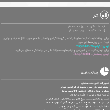
آمار
بـازدیدکنندگان امــــروز : 2713 نفر
بازدیدکنندگان دیـــــروز : 786 نفر
برای دریافت لیست قیمت های شرکت در گروه تلگرام و واتساپ ما عضو شوید تا از تخفیف و حراج و
قیمت های روزانه با خبر شوید.
آیدی تلگرام ashpazkhanehaa
برای دیدن کلیپ های آموزشی و فیلم های محصولات ما را در اینستاگرام دنبال بفرمایید.
آیدی اینستاگرام TourajAminfar
پربازدیدترین
تجهیزات آشپزخانه صنعتی
چلوگوشت حاج حسن مشهد در ایرانشهر تهران
کیک با روکش گاناش شکلاتی کاکائویی ساده
گرمکن غذا مرطوب 12لگنه درجه دار
کباب پز تابشی بیست سیخ کشویی سالاماندری مدل هامون
فر پیتزا صندوقی طرح ایتالیایی با درجه آنالوگ دوازده بشقاب
بیفتک کوب استیک کوب دستی گرد و مربع چینی