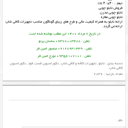
ابعاد : ۴۰×۴۰ cm
فروش تابلو چوبی
تابلو چوبی مدرن
تابلو چوبی مغازه
ارائه
تابلو
به همراه کیفیت عالی و طرح های زیبای گوناگون مناسب
تجهیزات کافی شاپ
ارائه می گردد.
در تاریخ 7 مرداد 1400 این مطلب نوشته شده است.
تلفن : 09378003488 ساسان پرتو
تلفن : 09128931339 منصور امین فر
تلفن : 09356107101 تورج امین فر
دسته بندی :
تابلو
,
تجهیزات کافه و کافی شاپ
,
دکوراسیون فست فود
,
دکوراسیون
کافی شاپ
تعداد بازدید : 2836
نام :