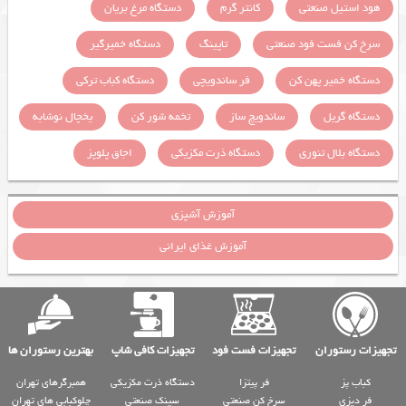
هود استیل صنعتی
کانتر گرم
دستگاه مرغ بریان
سرخ کن فست فود صنعتی
تاپینگ
دستگاه خمیرگیر
دستگاه خمیر پهن کن
فر ساندویچی
دستگاه کباب ترکی
دستگاه گریل
ساندویچ ساز
تخمه شور کن
یخچال نوشابه
دستگاه بلال تنوری
دستگاه ذرت مکزیکی
اجاق پلوپز
آموزش آشپزی
آموزش غذای ایرانی
تجهیزات رستوران
تجهیزات فست فود
تجهیزات کافی شاپ
بهترین رستوران ها
کباب پز
فر پیتزا
دستگاه ذرت مکزیکی
همبرگرهای تهران
فر دیزی
سرخ کن صنعتی
سینک صنعتی
چلوکبابی های تهران