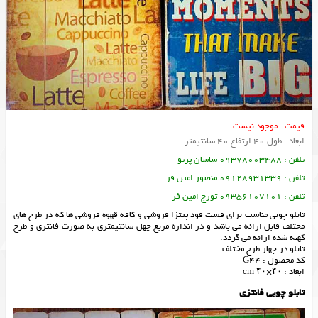
قیمت : موجود نیست
ابعاد : طول 40 ارتفاع 40 سانتیمتر
تلفن : 09378003488 ساسان پرتو
تلفن : 09128931339 منصور امین فر
تلفن : 09356107101 تورج امین فر
تابلو چوبی مناسب برای فست فود پیتزا فروشی و کافه قهوه فروشی ها که در طرح های
مختلف قابل ارائه می باشد و در اندازه مربع چهل سانتیمتری به صورت فانتزی و طرح
کهنه شده ارائه می گردد.
تابلو در چهار طرح مختلف
کد محصول : G44
ابعاد : ۴۰×۴۰ cm
تابلو چوبی فانتزی