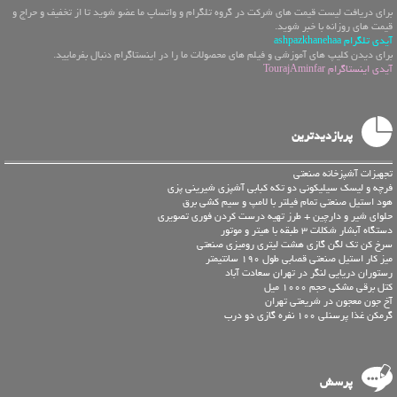
برای دریافت لیست قیمت های شرکت در گروه تلگرام و واتساپ ما عضو شوید تا از تخفیف و حراج و
قیمت های روزانه با خبر شوید.
آیدی تلگرام ashpazkhanehaa
برای دیدن کلیپ های آموزشی و فیلم های محصولات ما را در اینستاگرام دنبال بفرمایید.
آیدی اینستاگرام TourajAminfar
پربازدیدترین
تجهیزات آشپزخانه صنعتی
فرچه و لیسک سیلیکونی دو تکه کبابی آشپزی شیرینی پزی
هود استیل صنعتی تمام فیلتر با لامپ و سیم کشی برق
حلوای شیر و دارچین + طرز تهیه درست كردن فوری تصویری
دستگاه آبشار شکلات 3 طبقه با هیتر و موتور
سرخ کن تک لگن گازی هشت لیتری رومیزی صنعتی
میز کار استیل صنعتی قصابی طول 190 سانتیمتر
رستوران دریایی لنگر در تهران سعادت آباد
کتل برقی مشکی حجم 1000 میل
آخ جون معجون در شریعتی تهران
گرمکن غذا پرسنلی 100 نفره گازی دو درب
پرسش