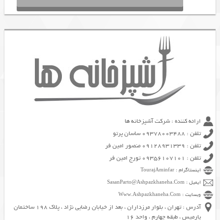
ارائه کننده : شرکت آشپزخانه ها
تلفن : 09378003488 ساسان پرتو
تلفن : 09128931339 منصور امین فر
تلفن : 09356107101 تورج امین فر
اینستاگرام : TourajAminfar
ایمیل : SasanParto@Ashpazkhaneha.Com
وبسایت : Www.Ashpazkhaneha.Com
آدرس : تهران ، بلوار مرزداران ، بعد از خیابان رضایی نژاد ، پلاک 198 ساختمان
پارمیس ، طبقه چهارم ، واحد 16