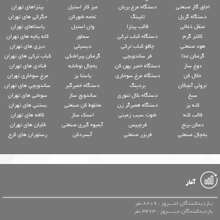
اجاق گاز صنعتی
دستگاه مرغ بریان
میز کار استیل
پیتزاهای تهران
دستگاه گریل
تاپینگ
تخمه شورکن
جگرکی های تهران
منقل ذغالی
قالب پیتزا
وان استیل
پاستاهای تهران
کانتر گرم
دستگاه کباب ترکی
سماور
کله پاچه های تهران
هود صنعتی
چاقو کباب ترکی
دیسپلی
دیزی های تهران
گرمکن غذا
فر ساندویچی
گرمکن پیراشکی
کباب ترکی های تهران
دوغ ساز
دستگاه خمیر پهن کن
یخچال نوشابه
قنادی های تهران
خلال کن
دستگاه مرغ سوخاری
پاستا پز
مرغ سوخاری تهران
ترولی آبچکان
بردینگ
دستگاه خمیرگیر
ساندویچی های تهران
سیخ
دستگاه بلال تنوری
ساندویچ ساز
سوشی های تهران
کته پز
دستگاه همبرگر زن
مخلوط کن صنعتی
بستنی های تهران
قالب کته
شوت سیب زمینی
اسنک ساز
کافه های تهران
دمکن برنج
فرچیپس
آبمیوه گیری صنعتی
قلیان های تهران
یخچال صنعتی
فریزر صنعتی
آبسردکن
رستوران های کرج
آمار
بـازدیدکنندگان امــــروز : 8209 نفر
بازدیدکنندگان دیـــــروز : 3463 نفر