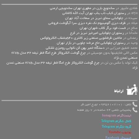
شادی علیپور در
ساندویچ بارن در مطهری تهران ساندویچی ارمنی
arya در
رستوران کباب ناب بناب تهران آیت الله کاشانی
سپیده در
چلوکبابی سماق تبریز در سعادت آباد تهران
میلاد در
ظرف دیزی آلومینیوم تک نفره دیزی سرا آبگوشت فروشی
صالح در
فست فود برگر کلاب شهران تهران
ماندانا در
رستوران چلوکبابی امیرخیز تبریز در کرج
رمضانی در
ماشین ظرفشویی صنعتی زیر کانتری 540بشقاب الکترولوکس
وحید در
رستوران چلوکبابی حاج مرشد چلویی در بازار تهران
محمد شفیق میرزایی در
دستگاه خمیر پهن کن نانوایی رومیزی غلتکی
عكس اللي شايفينها بدون موسيقى در
چرخ گوشت الکتروکار طرح امگا قطر تیغه 32 مدل ec75
صنعتی تمدن نژاد
کیک تولد با عکس بن تن در
چرخ گوشت الکتروکار طرح امگا قطر تیغه 32 مدل ec75 صنعتی تمدن
نژاد
ارتباط
تلفن : 09356107101 تورج امین فر
پشتیبانی تلفنی 24 ساعته در 7 روز هفته
اینستاگرام Instagram
کانال تلگرام Telegram
گروه تلگرام Telegram
یوتیوب Youtube
فیسبوک Facebook