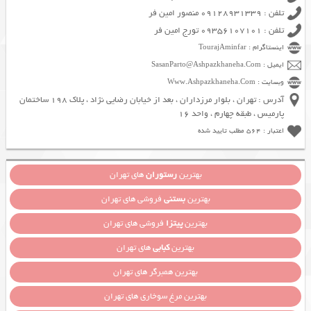
تلفن : 09128931339 منصور امین فر
تلفن : 09356107101 تورج امین فر
اینستاگرام : TourajAminfar
ایمیل : SasanParto@Ashpazkhaneha.Com
وبسایت : Www.Ashpazkhaneha.Com
آدرس : تهران ، بلوار مرزداران ، بعد از خیابان رضایی نژاد ، پلاک 198 ساختمان
پارمیس ، طبقه چهارم ، واحد 16
اعتبار : 564 مطلب تایید شده
بهترین
رستوران
های تهران
بهترین
بستنی
فروشی های تهران
بهترین
پیتزا
فروشی های تهران
بهترین
کبابی
های تهران
بهترین همبرگر های تهران
بهترین مرغ سوخاری های تهران