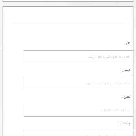
نام :
ایمیل :
تلفن :
وبسایت :