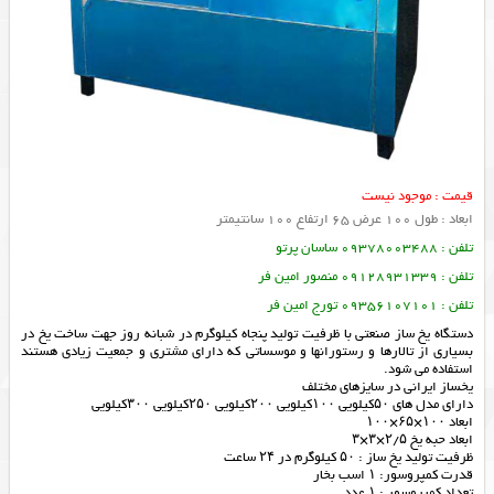
قیمت : موجود نیست
ابعاد : طول 100 عرض 65 ارتفاع 100 سانتیمتر
تلفن : 09378003488 ساسان پرتو
تلفن : 09128931339 منصور امین فر
تلفن : 09356107101 تورج امین فر
دستگاه یخ ساز صنعتی با ظرفیت تولید پنجاه کیلوگرم در شبانه روز جهت ساخت یخ در
بسیاری از تالارها و رستورانها و موسساتی که دارای مشتری و جمعیت زیادی هستند
استفاده می شود.
یخساز ایرانی در سایزهای مختلف
دارای مدل های ۵۰کیلویی ۱۰۰کیلویی ۲۰۰کیلویی ۲۵۰کیلویی ۳۰۰کیلویی
ابعاد ۱۰۰×۶۵×۱۰۰
ابعاد حبه یخ ۲/۵×۳×۳
ظرفیت تولید یخ ساز : ۵۰ کیلوگرم در ۲۴ ساعت
قدرت کمپروسور: ۱ اسب بخار
تعداد کمپروسور : ۱ عدد