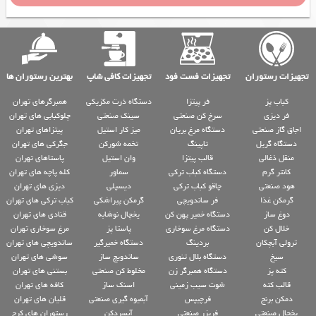
تجهیزات رستوران
تجهیزات فست فود
تجهیزات کافی شاپ
بهترین رستوران ها
کباب پز
فر پیتزا
دستگاه ذرت مکزیکی
همبرگرهای تهران
فر دیزی
سرخ کن صنعتی
سینک صنعتی
چلوکبابی های تهران
اجاق گاز صنعتی
دستگاه مرغ بریان
میز کار استیل
پیتزاهای تهران
دستگاه گریل
تاپینگ
تخمه شورکن
جگرکی های تهران
منقل ذغالی
قالب پیتزا
وان استیل
پاستاهای تهران
کانتر گرم
دستگاه کباب ترکی
سماور
کله پاچه های تهران
هود صنعتی
چاقو کباب ترکی
دیسپلی
دیزی های تهران
گرمکن غذا
فر ساندویچی
گرمکن پیراشکی
کباب ترکی های تهران
دوغ ساز
دستگاه خمیر پهن کن
یخچال نوشابه
قنادی های تهران
خلال کن
دستگاه مرغ سوخاری
پاستا پز
مرغ سوخاری تهران
ترولی آبچکان
بردینگ
دستگاه خمیرگیر
ساندویچی های تهران
سیخ
دستگاه بلال تنوری
ساندویچ ساز
سوشی های تهران
کته پز
دستگاه همبرگر زن
مخلوط کن صنعتی
بستنی های تهران
قالب کته
شوت سیب زمینی
اسنک ساز
کافه های تهران
دمکن برنج
فرچیپس
آبمیوه گیری صنعتی
قلیان های تهران
یخچال صنعتی
فریزر صنعتی
آبسردکن
رستوران های کرج