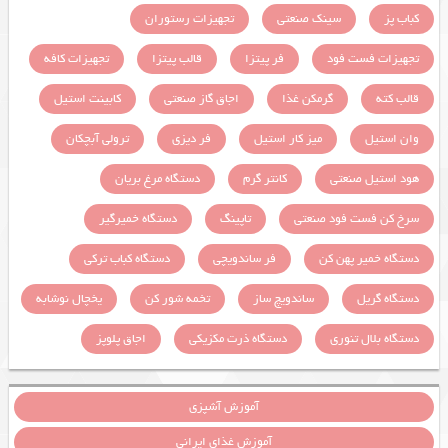
کباب پز
سینک صنعتی
تجهیزات رستوران
تجهیزات فست فود
فر پیتزا
قالب پیتزا
تجهیزات کافه
قالب کته
گرمکن غذا
اجاق گاز صنعتی
کابینت استیل
وان استیل
میز کار استیل
فر دیزی
ترولی آبچکان
هود استیل صنعتی
کانتر گرم
دستگاه مرغ بریان
سرخ کن فست فود صنعتی
تاپینگ
دستگاه خمیرگیر
دستگاه خمیر پهن کن
فر ساندویچی
دستگاه کباب ترکی
دستگاه گریل
ساندویچ ساز
تخمه شور کن
یخچال نوشابه
دستگاه بلال تنوری
دستگاه ذرت مکزیکی
اجاق پلوپز
آموزش آشپزی
آموزش غذای ایرانی