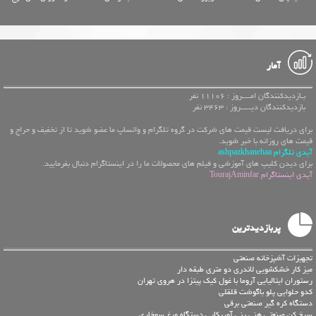
آمار
بـازدیدکنندگان امــــروز : 11106 نفر
بازدیدکنندگان دیـــــروز : 3463 نفر
برای دریافت لیست قیمت های شرکت در گروه تلگرام و واتساپ ما عضو شوید تا از تخفیف و حراج و
قیمت های روزانه با خبر شوید.
آیدی تلگرام ashpazkhanehaa
برای دیدن کلیپ های آموزشی و فیلم های محصولات ما را در اینستاگرام دنبال بفرمایید.
آیدی اینستاگرام TourajAminfar
پربازدیدترین
تجهیزات آشپزخانه صنعتی
میز کار خشکشویی لاندری دو متری طبقه دار
رستوران ایتالیایی آروما با غول کیک پیتزا در هروی تهران
کدو حلوایی پلو باگوشت قلقلی
دستگاه کره گیر صنعتی برقی
سرخ کن صنعتی هنی پنی آمریکایی دستگاه مرغ سوخاری