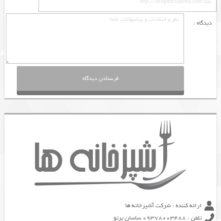
دیدگاه :
ارائه کننده : شرکت آشپزخانه ها
تلفن : 09378003488 ساسان پرتو