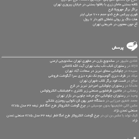
کافه بستنی مامان زری با باقلوا بستنی در خیابان پیروزی تهران
براگر برگر مهرویلا کرج
قوری پیرکس طرح کدو حجم 700 میلی لیتر
هات داگ پز رولی غلطکی کاوردار 7 رول
آخ جون معجون در شریعتی تهران
پرسش
شادی علیپور در
ساندویچ بارن در مطهری تهران ساندویچی ارمنی
arya در
رستوران کباب ناب بناب تهران آیت الله کاشانی
سپیده در
چلوکبابی سماق تبریز در سعادت آباد تهران
میلاد در
ظرف دیزی آلومینیوم تک نفره دیزی سرا آبگوشت فروشی
صالح در
فست فود برگر کلاب شهران تهران
ماندانا در
رستوران چلوکبابی امیرخیز تبریز در کرج
رمضانی در
ماشین ظرفشویی صنعتی زیر کانتری 540بشقاب الکترولوکس
وحید در
رستوران چلوکبابی حاج مرشد چلویی در بازار تهران
محمد شفیق میرزایی در
دستگاه خمیر پهن کن نانوایی رومیزی غلتکی
عكس اللي شايفينها بدون موسيقى در
چرخ گوشت الکتروکار طرح امگا قطر تیغه 32 مدل ec75
صنعتی تمدن نژاد
کیک تولد با عکس بن تن در
چرخ گوشت الکتروکار طرح امگا قطر تیغه 32 مدل ec75 صنعتی تمدن
نژاد