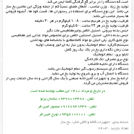
است که دستگاه را در برابر گچ گرفتگی کاملا ایمن می کند.
تولید یخ زیاد ، وزن مناسب ، اشغال فضای نسبتاً کم از جمله ویژگی این ماشین یخ ساز
می باشد. این نوع دستگاه برای استفاده در رستوران ها ، فست فود ها ، آبمیوه فروشی
ها بسیار مناسب می باشد.
ظرفیت تولید یخ در هرنیم ساعت : ۱.۰۸ کیلوگرم در هر ۳۰ دقیقه
ظرفیت تولید یخ در هر ۲۴ ساعت :۵۰ کیلو گرم
جنس بدنه بیرونی :استیل خالص وغیرمغناطیسی مات نگیر
جنس بدنه داخلی :استیل استنلین خالص براق مخصوص مواد غذایی غیر مغناطیسی
نوع عایق کاری :پلی اتیلن نو مواد کاملاءمطابق با بخشنامه های بهداشتی
سیستم کارکرد :تمام اتوماتیک بدون نیاز به اپراتور ونصاب اولیه
مدت زمان نگه داری یخ در باک :یک روز کامل
تابلو برق : تمام اتوماتیک
نوع برق مصرفی :تک فازخانگی
دستگاه دارای تخلیه فاضلاب
دستگاه دارای سیستم رسوب گیر تمام اتوماتیک می باشد.
دستگاه با اتصال آب و برق شروع به تولید یخ می نماید.
ارائه
یخ ساز
و
تجهیزات آشپزخانه صنعتی
با یک سال گارانتی و ده سال خدمات پس از
فروش تقدیم مشتریان می گردد.
در تاریخ 5 مرداد 1400 این مطلب نوشته شده است.
تلفن : 09378003488 ساسان پرتو
تلفن : 09128931339 منصور امین فر
تلفن : 09356107101 تورج امین فر
دسته بندی :
تجهیزات کافه و کافی شاپ
,
یخ ساز
تعداد بازدید : 2403